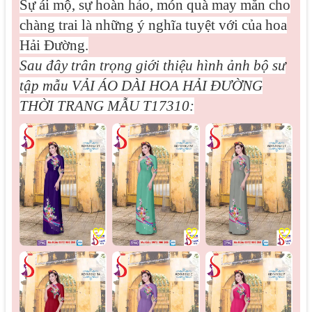
Sự ái mộ, sự hoàn hảo, món quà may mắn cho
chàng trai là những ý nghĩa tuyệt với của hoa
Hải Đường.
Sau đây trân trọng giới thiệu hình ảnh bộ sư
tập mẫu
VẢI ÁO DÀI HOA HẢI ĐƯỜNG
THỜI TRANG MẪU T17310:
♡
♡
♡