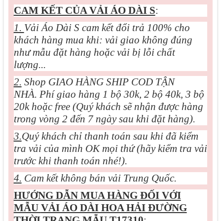
CAM KẾT CỦA VẢI ÁO DÀI S
:
1.
Vải Áo Dài S cam kết đổi trả 100% cho
khách hàng mua khi: vải giao không đúng
như mẫu đặt hàng hoặc vải bị lỗi chất
lượng...
2.
Shop GIAO HÀNG SHIP COD TẬN
NHÀ. Phí giao hàng 1 bộ 30k, 2 bộ 40k, 3 bộ
20k hoặc free (Quý khách sẽ nhận được hàng
trong vòng 2 đến 7 ngày sau khi đặt hàng).
3.
Quý khách chỉ thanh toán sau khi đã kiểm
tra vải của mình OK mọi thứ (hãy kiểm tra vải
trước khi thanh toán nhé!).
4.
Cam kết không bán vải Trung Quốc.
HƯỚNG DẪN MUA HÀNG ĐỐI VỚI
MẪU
VẢI ÁO DÀI HOA HẢI ĐƯỜNG
THỜI TRANG MẪU T17310
: