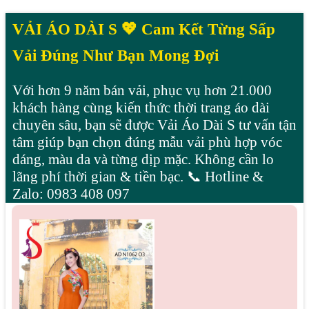
VẢI ÁO DÀI S 💖 Cam Kết Từng Sấp
Vải Đúng Như Bạn Mong Đợi
Với hơn 9 năm bán vải, phục vụ hơn 21.000
khách hàng cùng kiến thức thời trang áo dài
chuyên sâu, bạn sẽ được Vải Áo Dài S tư vấn tận
tâm giúp bạn chọn đúng mẫu vải phù hợp vóc
dáng, màu da và từng dịp mặc. Không cần lo
lãng phí thời gian & tiền bạc. 📞 Hotline &
Zalo: 0983 408 097