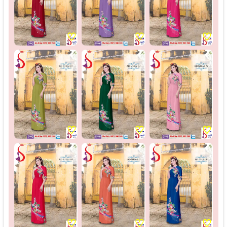
♡
♡
♡
♡
♡
♡
♡
♡
♡