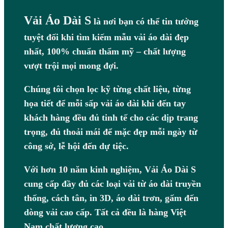
Vải Áo Dài S
là nơi bạn có thể tin tưởng
tuyệt đối khi tìm kiếm mẫu vải áo dài đẹp
nhất, 100% chuẩn thẩm mỹ – chất lượng
vượt trội mọi mong đợi.
Chúng tôi chọn lọc kỹ từng chất liệu, từng
họa tiết để mỗi sấp vải áo dài khi đến tay
khách hàng đều đủ tinh tế cho các dịp trang
trọng, đủ thoải mái để mặc đẹp mỗi ngày từ
công sở, lễ hội đến dự tiệc.
Với hơn 10 năm kinh nghiệm, Vải Áo Dài S
cung cấp đầy đủ các loại vải từ áo dài truyền
thống, cách tân, in 3D, áo dài trơn, gấm đến
dòng vải cao cấp. Tất cả đều là hàng Việt
Nam chất lượng cao.