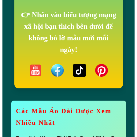
👉 Nhấn vào biểu tượng mạng
xã hội bạn thích bên dưới để
không bỏ lỡ mẫu mới mỗi
ngày!
Các Mẫu Áo Dài Được Xem
Nhiều Nhất