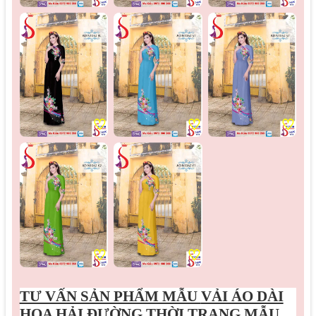
♡
♡
♡
♡
♡
TƯ VẤN SẢN PHẨM MẪU
VẢI ÁO DÀI
HOA HẢI ĐƯỜNG THỜI TRANG MẪU