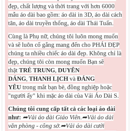
đẹp, chất lượng và thời trang với hơn 6000
mẫu áo dài bao gồm: áo dài in 3D, áo dài cách
tân, áo dài truyền thống, áo dài Thái Tuấn.
Cùng là Phụ nữ, chúng tôi luôn mong muốn
và sẽ luôn cố gắng mang đến cho PHÁI ĐẸP
chúng ta nhiều chiếc áo dài đẹp. Không chỉ là
đẹp, chúng tôi còn mong muốn Bạn sẽ
thật
TRẺ TRUNG
,
DUYÊN
DÁNG
,
THANH LỊCH
và
ĐÁNG
YÊU
trong mắt bạn bè, đồng nghiệp hoặc
"người ấy" khi mặc áo dài của Vải Áo Dài S.
Chúng tôi cung cấp tất cả các loại áo dài
như:
➦
Vải áo dài Giáo Viên.
➦
Vải áo dài
văn phòng - công sở.
➦
Vải áo dài cưới