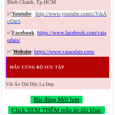
Bình Chánh, Tp.HCM
✅
Youtube
:
http://www.youtube.com/c/VảiÁ
oDàiS
✅
Facebook
:
https://www.facebook.com/vaia
odais/
✅
Website
:
https://www.vaiaodais.com/
MẪU CÙNG BỘ SƯU TẬP
Vải Áo Dài Độc Lạ Đẹp
Bài đăng Mới hơn
Click XEM THÊM mẫu áo dài khác