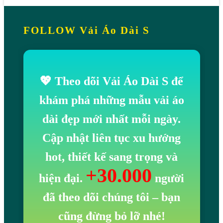
FOLLOW Vải Áo Dài S
💖 Theo dõi Vải Áo Dài S để
khám phá những mẫu vải áo
dài đẹp mới nhất mỗi ngày.
Cập nhật liên tục xu hướng
hot, thiết kế sang trọng và
+30.000
hiện đại.
người
đã theo dõi chúng tôi
– bạn
cũng đừng bỏ lỡ nhé!