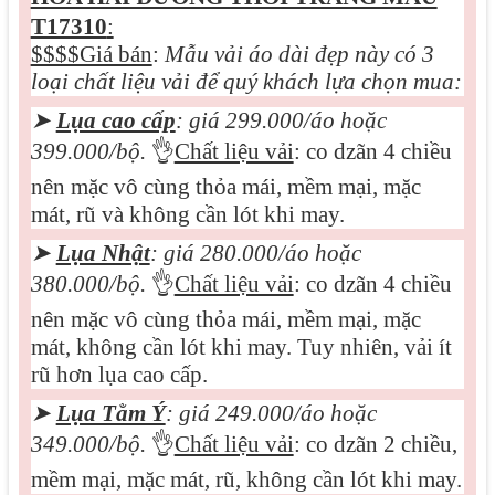
T17310
:
$$$$Giá bán
:
Mẫu vải áo dài đẹp này có 3
loại chất liệu vải để quý khách lựa chọn mua:
➤
Lụa cao cấp
: giá 299.000/áo hoặc
399.000/bộ.
👌
Chất liệu vải
: co dzãn 4 chiều
nên mặc vô cùng thỏa mái, mềm mại, mặc
mát, rũ và không cần lót khi may.
➤
Lụa Nhật
: giá 280.000/áo hoặc
380.000/bộ.
👌
Chất liệu vải
: co dzãn 4 chiều
nên mặc vô cùng thỏa mái, mềm mại, mặc
mát, không cần lót khi may. Tuy nhiên, vải ít
rũ hơn lụa cao cấp.
➤
Lụa Tằm Ý
: giá 249.000/áo hoặc
349.000/bộ.
👌
Chất liệu vải
: co dzãn 2 chiều,
mềm mại, mặc mát, rũ, không cần lót khi may.