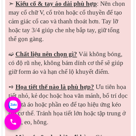
➣
Kiểu cổ & tay áo dài phù hợp
: Nên chọn
may cổ chữ V, cổ tròn hoặc cổ thuyền để tạo
cảm giác cổ cao và thanh thoát hơn. Tay lỡ
hoặc tay 3/4 giúp che nhẹ bắp tay, giữ tổng
thể gọn gàng.
➫
Chất liệu nên chọn gì?
Vải không bóng,
có độ rũ nhẹ, không bám dính cơ thể sẽ giúp
giữ form áo và hạn chế lộ khuyết điểm.
➺
Họa tiết thế nào là phù hợp?
Ưu tiên họa
tiết nhỏ, kẻ dọc hoặc hoa văn mảnh, bố trí dọc
theo tà áo hoặc phần eo để tạo hiệu ứng kéo
dài cơ thể. Tránh họa tiết lớn hoặc tập trung ở
ngực, eo, hông.