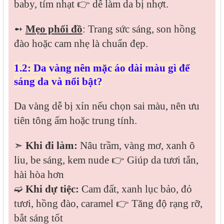
baby, tím nhạt 👉 dễ làm da bị nhợt.
➻
Mẹo phối đồ
: Trang sức sáng, son hồng
đào hoặc cam nhẹ là chuẩn đẹp.
1.2: Da vàng nên mặc áo dài màu gì để
sáng da và nổi bật?
Da vàng dễ bị xỉn nếu chọn sai màu, nên ưu
tiên tông ấm hoặc trung tính.
➣
Khi đi làm:
Nâu trầm, vàng mơ, xanh ô
liu, be sáng, kem nude 👉 Giúp da tươi tắn,
hài hòa hơn
➫
Khi dự tiệc:
Cam đất, xanh lục bảo, đỏ
tươi, hồng đào, caramel 👉 Tăng độ rạng rỡ,
bắt sáng tốt