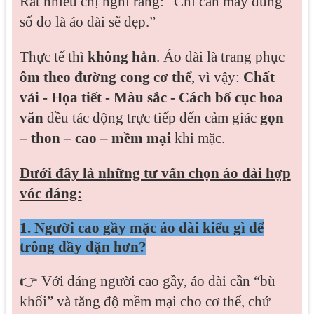
Rất nhiều chị nghĩ rằng: “Chỉ cần may đúng
số đo là áo dài sẽ đẹp.”
Thực tế thì
không hẳn
.
Áo dài là trang phục
ôm theo đường cong cơ thể
, vì vậy:
Chất
vải -
Họa tiết -
Màu sắc -
Cách bố cục hoa
văn
đều tác động trực tiếp đến cảm giác
gọn
– thon – cao – mềm mại
khi mặc.
Dưới đây là n
hững tư vấn chọn áo dài hợp
vóc dáng:
1. Người cao gầy mặc áo dài kiểu gì để
trông đầy đặn hơn?
👉 Với dáng người cao gầy, áo dài cần “bù
khối” và tăng độ mềm mại cho cơ thể, chứ