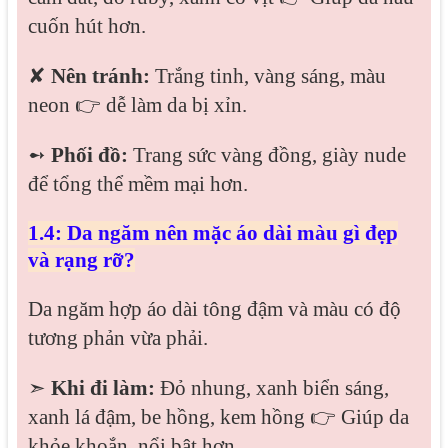
cuốn hút hơn.
✘
Nên tránh:
Trắng tinh, vàng sáng, màu
neon 👉 dễ làm da bị xỉn.
➻
Phối đồ:
Trang sức vàng đồng, giày nude
để tổng thể mềm mại hơn.
1.4: Da ngăm nên mặc áo dài màu gì đẹp
và rạng rỡ?
Da ngăm hợp áo dài tông đậm và màu có độ
tương phản vừa phải.
➣
Khi đi làm:
Đỏ nhung, xanh biển sáng,
xanh lá đậm, be hồng, kem hồng 👉 Giúp da
khỏe khoắn, nổi bật hơn.