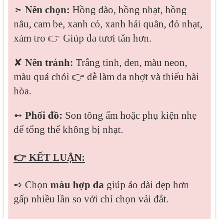
➣
Nên chọn:
Hồng đào, hồng nhạt, hồng
nâu, cam be, xanh cỏ, xanh hải quân, đỏ nhạt,
xám tro
👉
Giúp da tươi tắn hơn.
✘
Nên tránh:
Trắng tinh, đen, màu neon,
màu quá chói
👉
dễ làm da nhợt và thiếu hài
hòa.
➻
Phối đồ:
Son tông ấm hoặc phụ kiện nhẹ
để tổng thể không bị nhạt.
👉 KẾT LUẬN:
➺ Chọn
màu hợp da
giúp áo dài đẹp hơn
gấp nhiều lần so với chỉ chọn vải đắt.