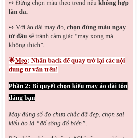
➺
Đừng chọn màu theo trend nếu
không hợp
làn da.
➺
Với áo dài may đo,
chọn đúng màu ngay
từ đầu
sẽ tránh cảm giác “may xong mà
không thích”.
🌟
Mẹo
: Nhấn back để quay trở lại các nội
dung tư vấn trên!
Phần 2: Bí quyết chọn kiểu may áo dài tôn
dáng bạn
May đúng số đo chưa chắc đã đẹp, chọn sai
kiểu áo là “đổ sông đổ biển”.