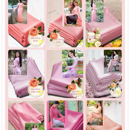
♡
♡
♡
♡
♡
♡