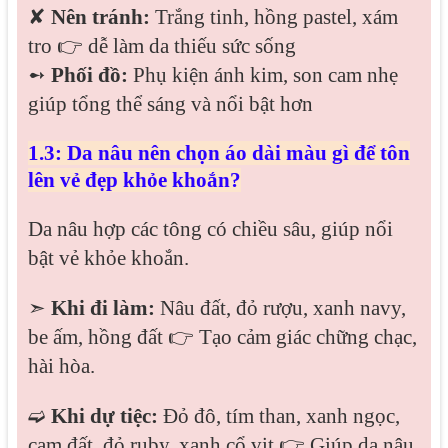
✘
Nên tránh:
Trắng tinh, hồng pastel, xám
tro 👉 dễ làm da thiếu sức sống
➻
Phối đồ:
Phụ kiện ánh kim, son cam nhẹ
giúp tổng thể sáng và nổi bật hơn
1.3: Da nâu nên chọn áo dài màu gì để tôn
lên vẻ đẹp khỏe khoắn?
Da nâu hợp các tông có chiều sâu, giúp nổi
bật vẻ khỏe khoắn.
➣
Khi đi làm:
Nâu đất, đỏ rượu, xanh navy,
be ấm, hồng đất 👉 Tạo cảm giác chững chạc,
hài hòa.
➫
Khi dự tiệc:
Đỏ đô, tím than, xanh ngọc,
cam đất, đỏ ruby, xanh cổ vịt 👉 Giúp da nâu