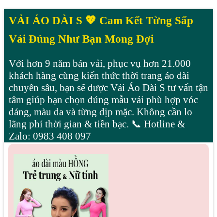
VẢI ÁO DÀI S 💖 Cam Kết Từng Sấp
Vải Đúng Như Bạn Mong Đợi
Với hơn 9 năm bán vải, phục vụ hơn 21.000
khách hàng cùng kiến thức thời trang áo dài
chuyên sâu, bạn sẽ được Vải Áo Dài S tư vấn tận
tâm giúp bạn chọn đúng mẫu vải phù hợp vóc
dáng, màu da và từng dịp mặc. Không cần lo
lãng phí thời gian & tiền bạc. 📞 Hotline &
Zalo: 0983 408 097