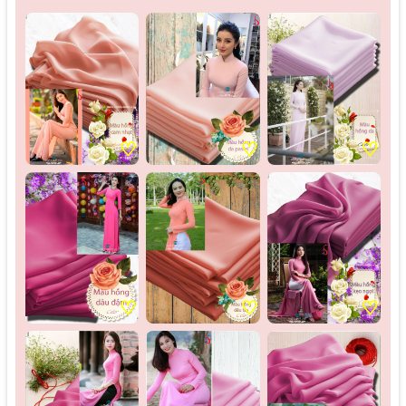
♡
♡
♡
♡
♡
♡