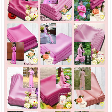
♡
♡
♡
♡
♡
♡
♡
♡
♡