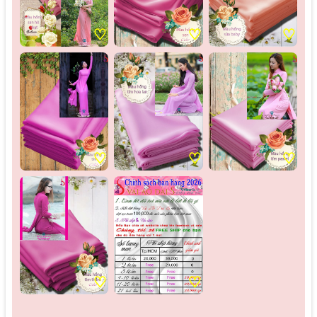
♡
♡
♡
♡
♡
♡
♡
♡