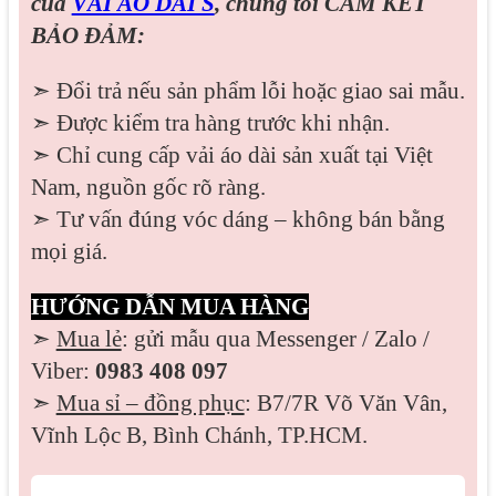
của
VẢI ÁO DÀI S
, chúng tôi CAM KẾT
BẢO ĐẢM:
➣ Đổi trả nếu sản phẩm lỗi hoặc giao sai mẫu.
➣ Được kiểm tra hàng trước khi nhận.
➣ Chỉ cung cấp vải áo dài sản xuất tại Việt
Nam, nguồn gốc rõ ràng.
➣ Tư vấn đúng vóc dáng – không bán bằng
mọi giá.
HƯỚNG DẪN MUA HÀNG
➣
Mua lẻ
: gửi mẫu qua Messenger / Zalo /
Viber:
0983 408 097
➣
Mua sỉ – đồng phục
: B7/7R Võ Văn Vân,
Vĩnh Lộc B, Bình Chánh, TP.HCM.