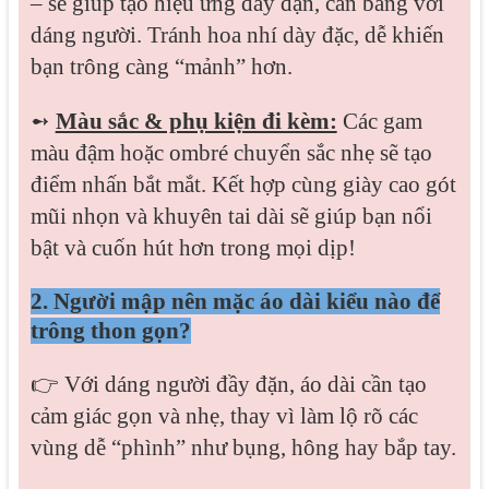
– sẽ giúp tạo hiệu ứng đầy đặn, cân bằng với
dáng người. Tránh hoa nhí dày đặc, dễ khiến
bạn trông càng “mảnh” hơn.
➻
Màu sắc & phụ kiện đi kèm:
Các gam
màu đậm hoặc ombré chuyển sắc nhẹ sẽ tạo
điểm nhấn bắt mắt. Kết hợp cùng giày cao gót
mũi nhọn và khuyên tai dài sẽ giúp bạn nổi
bật và cuốn hút hơn trong mọi dịp!
2. Người mập nên mặc áo dài kiểu nào để
trông thon gọn?
👉 Với dáng người đầy đặn, áo dài cần tạo
cảm giác gọn và nhẹ, thay vì làm lộ rõ các
vùng dễ “phình” như bụng, hông hay bắp tay.