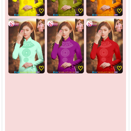
♡
♡
♡
♡
♡
♡