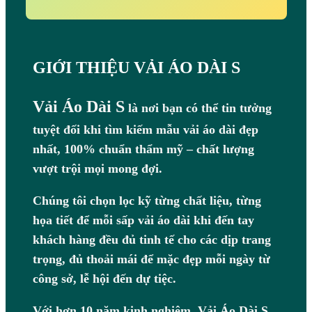
GIỚI THIỆU VẢI ÁO DÀI S
Vải Áo Dài S
là nơi bạn có thể tin tưởng
tuyệt đối khi tìm kiếm mẫu vải áo dài đẹp
nhất, 100% chuẩn thẩm mỹ – chất lượng
vượt trội mọi mong đợi.
Chúng tôi chọn lọc kỹ từng chất liệu, từng
họa tiết để mỗi sấp vải áo dài khi đến tay
khách hàng đều đủ tinh tế cho các dịp trang
trọng, đủ thoải mái để mặc đẹp mỗi ngày từ
công sở, lễ hội đến dự tiệc.
Với hơn 10 năm kinh nghiệm, Vải Áo Dài S