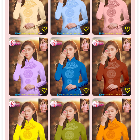
♡
♡
♡
♡
♡
♡