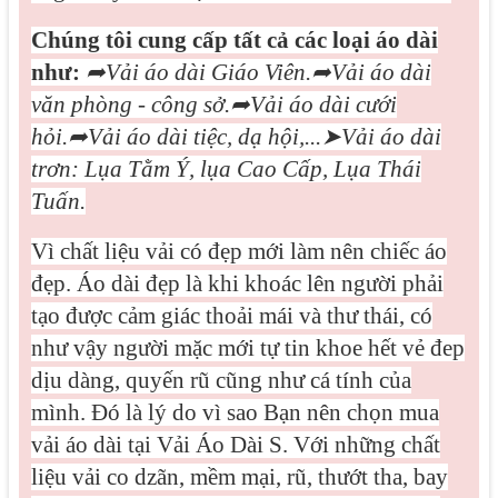
Chúng tôi cung cấp tất cả các loại áo dài
như:
➦
Vải áo dài Giáo Viên.
➦
Vải áo dài
văn phòng - công sở.
➦
Vải áo dài cưới
hỏi.
➦
Vải áo dài tiệc, dạ hội,...
➤
Vải áo dài
trơn: Lụa Tằm Ý, lụa Cao Cấp, Lụa Thái
Tuấn.
Vì
chất liệu vải có đẹp mới làm nên chiếc áo
đẹp. Áo dài đẹp là khi khoác lên người phải
tạo được cảm giác thoải mái và thư thái, có
như vậy người mặc mới tự tin khoe hết vẻ đep
dịu dàng, quyến rũ cũng như cá tính của
mình. Đó là lý do vì sao Bạn nên chọn mua
vải áo dài tại Vải Áo Dài S. Với những chất
liệu vải co dzãn, mềm mại, rũ, thướt tha, bay