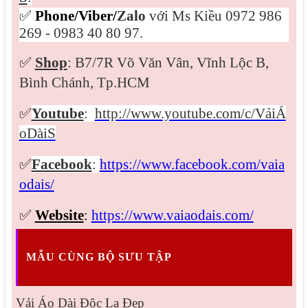
✅
Phone/Viber/
Zalo
với Ms Kiều 0972 986
269 - 0983 40 80 97.
✅
Shop
: B7/7R Võ Văn Vân, Vĩnh Lộc B,
Bình Chánh, Tp.HCM
✅
Youtube
:
http://www.youtube.com/c/VảiÁ
oDàiS
✅
Facebook
:
https://www.facebook.com/vaia
odais/
✅
Website
:
https://www.vaiaodais.com/
MẪU CÙNG BỘ SƯU TẬP
Vải Áo Dài Độc Lạ Đẹp