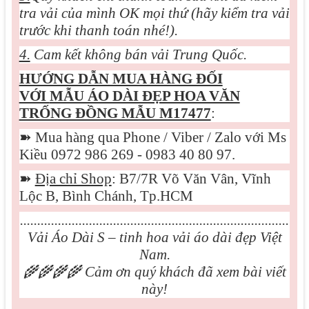
tra vải của mình OK mọi thứ (hãy kiểm tra vải
trước khi thanh toán nhé!).
4.
Cam kết không bán vải Trung Quốc.
HƯỚNG DẪN MUA HÀNG ĐỐI
VỚI
MẪU ÁO DÀI ĐẸP HOA VĂN
TRỐNG ĐỒNG MẪU M17477
:
➽
Mua hàng qua Phone / Viber / Zalo với Ms
Kiều 0972 986 269 - 0983 40 80 97.
➽
Địa chỉ Shop
: B7/7R Võ Văn Vân, Vĩnh
Lộc B, Bình Chánh, Tp.HCM
..............................................................................
Vải Áo Dài S – tinh hoa vải áo dài đẹp Việt
Nam.
🌾🌾🌾🌾
Cảm ơn quý khách đã xem bài viết
này!