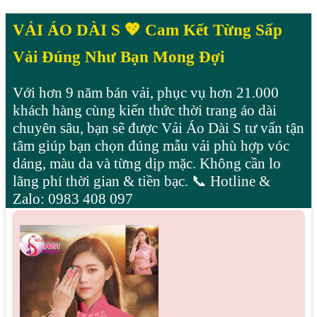
VẢI ÁO DÀI S 💖 Cam Kết Từng Sấp
Vải Đúng Như Bạn Mong Đợi
Với hơn 9 năm bán vải, phục vụ hơn 21.000
khách hàng cùng kiến thức thời trang áo dài
chuyên sâu, bạn sẽ được Vải Áo Dài S tư vấn tận
tâm giúp bạn chọn đúng mẫu vải phù hợp vóc
dáng, màu da và từng dịp mặc. Không cần lo
lãng phí thời gian & tiền bạc. 📞 Hotline &
Zalo: 0983 408 097