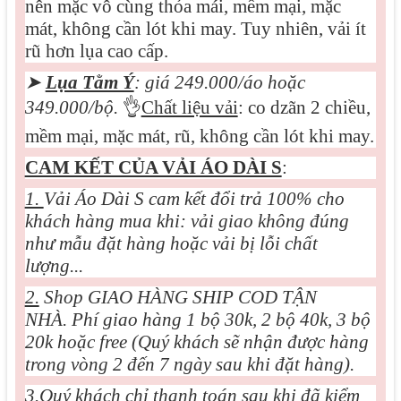
nên mặc vô cùng thỏa mái, mềm mại, mặc
mát, không cần lót khi may. Tuy nhiên, vải ít
rũ hơn lụa cao cấp.
➤
Lụa Tằm Ý
: giá 249.000/áo hoặc
349.000/bộ.
👌
Chất liệu vải
: co dzãn 2 chiều,
mềm mại, mặc mát, rũ, không cần lót khi may.
CAM KẾT CỦA VẢI ÁO DÀI S
:
1.
Vải Áo Dài S cam kết đổi trả 100% cho
khách hàng mua khi: vải giao không đúng
như mẫu đặt hàng hoặc vải bị lỗi chất
lượng...
2.
Shop GIAO HÀNG SHIP COD TẬN
NHÀ. Phí giao hàng 1 bộ 30k, 2 bộ 40k, 3 bộ
20k hoặc free (Quý khách sẽ nhận được hàng
trong vòng 2 đến 7 ngày sau khi đặt hàng).
3.
Quý khách chỉ thanh toán sau khi đã kiểm