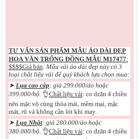
TƯ VẤN SẢN PHẨM
MẪU ÁO DÀI ĐẸP
HOA VĂN TRỐNG ĐỒNG MẪU M17477
:
$$$$Giá bán
:
Mẫu vải áo dài đẹp này có 3
loại chất liệu vải để quý khách lựa chọn mua:
➤
Lụa cao cấp
: giá 299.000/áo hoặc
399.000/bộ.
👌
Chất liệu vải
: co dzãn 4 chiều
nên mặc vô cùng thỏa mái, mềm mại, mặc
mát, rũ và không cần lót khi may.
➤
Lụa Nhật
: giá 280.000/áo hoặc
380.000/bộ.
👌
Chất liệu vải
: co dzãn 4 chiều