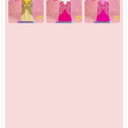
♡
♡
♡