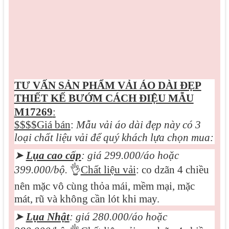
TƯ VẤN SẢN PHẨM
VẢI ÁO DÀI ĐẸP
THIẾT KẾ BƯỚM CÁCH ĐIỆU MẪU
M17269
:
$$$$Giá bán
:
Mẫu vải áo dài đẹp này có 3
loại chất liệu vải để quý khách lựa chọn mua:
➤
Lụa cao cấp
: giá 299.000/áo hoặc
399.000/bộ.
👌
Chất liệu vải
: co dzãn 4 chiều
nên mặc vô cùng thỏa mái, mềm mại, mặc
mát, rũ và không cần lót khi may.
➤
Lụa Nhật
: giá 280.000/áo hoặc