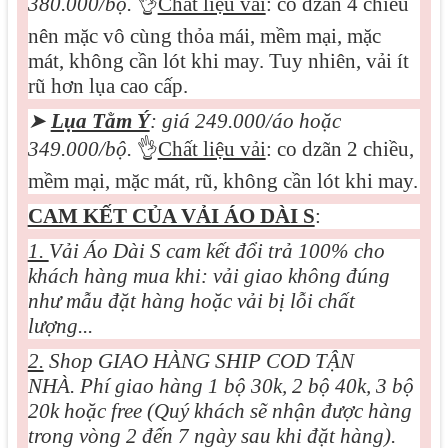
380.000/bộ.
👌
Chất liệu vải
: co dzãn 4 chiều
nên mặc vô cùng thỏa mái, mềm mại, mặc
mát, không cần lót khi may. Tuy nhiên, vải ít
rũ hơn lụa cao cấp.
➤
Lụa Tằm Ý
: giá 249.000/áo hoặc
349.000/bộ.
👌
Chất liệu vải
: co dzãn 2 chiều,
mềm mại, mặc mát, rũ, không cần lót khi may.
CAM KẾT CỦA VẢI ÁO DÀI S
:
1.
Vải Áo Dài S cam kết đổi trả 100% cho
khách hàng mua khi: vải giao không đúng
như mẫu đặt hàng hoặc vải bị lỗi chất
lượng...
2.
Shop GIAO HÀNG SHIP COD TẬN
NHÀ. Phí giao hàng 1 bộ 30k, 2 bộ 40k, 3 bộ
20k hoặc free (Quý khách sẽ nhận được hàng
trong vòng 2 đến 7 ngày sau khi đặt hàng).