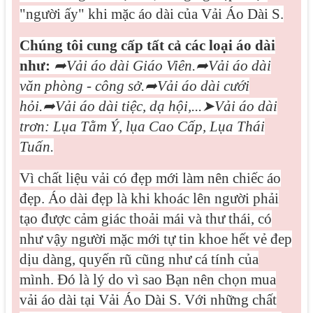
"người ấy" khi mặc áo dài của Vải Áo Dài S.
Chúng tôi cung cấp tất cả các loại áo dài
như:
➦
Vải áo dài Giáo Viên.
➦
Vải áo dài
văn phòng - công sở.
➦
Vải áo dài cưới
hỏi.
➦
Vải áo dài tiệc, dạ hội,...
➤
Vải áo dài
trơn: Lụa Tằm Ý, lụa Cao Cấp, Lụa Thái
Tuấn.
Vì
chất liệu vải có đẹp mới làm nên chiếc áo
đẹp. Áo dài đẹp là khi khoác lên người phải
tạo được cảm giác thoải mái và thư thái, có
như vậy người mặc mới tự tin khoe hết vẻ đep
dịu dàng, quyến rũ cũng như cá tính của
mình. Đó là lý do vì sao Bạn nên chọn mua
vải áo dài tại Vải Áo Dài S. Với những chất