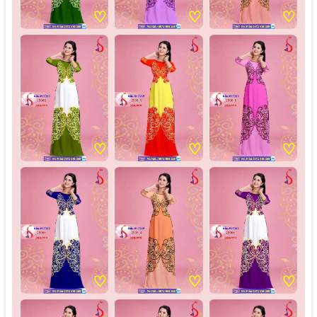
♡
♡
♡
♡
♡
♡
♡
♡
♡