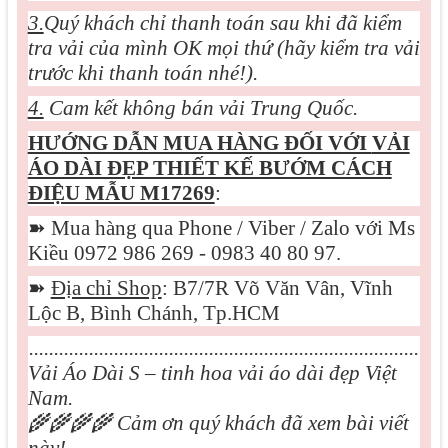
3.
Quý khách chỉ thanh toán sau khi đã kiểm
tra vải của mình OK mọi thứ (hãy kiểm tra vải
trước khi thanh toán nhé!).
4.
Cam kết không bán vải Trung Quốc.
HƯỚNG DẪN MUA HÀNG ĐỐI VỚI
VẢI
ÁO DÀI ĐẸP THIẾT KẾ BƯỚM CÁCH
ĐIỆU MẪU M17269
:
➽
Mua hàng qua Phone / Viber / Zalo với Ms
Kiều 0972 986 269 - 0983 40 80 97.
➽
Địa chỉ Shop
: B7/7R Võ Văn Vân, Vĩnh
Lộc B, Bình Chánh, Tp.HCM
..............................................................................
Vải Áo Dài S – tinh hoa vải áo dài đẹp Việt
Nam.
🌾🌾🌾🌾
Cảm ơn quý khách đã xem bài viết