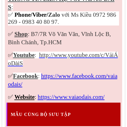
S
:
✅
Phone/Viber/
Zalo
với Ms Kiều 0972 986
269 - 0983 40 80 97.
✅
Shop
: B7/7R Võ Văn Vân, Vĩnh Lộc B,
Bình Chánh, Tp.HCM
✅
Youtube
:
http://www.youtube.com/c/VảiÁ
oDàiS
✅
Facebook
:
https://www.facebook.com/vaia
odais/
✅
Website
:
https://www.vaiaodais.com/
MẪU CÙNG BỘ SƯU TẬP