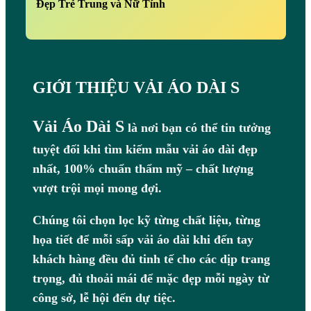
Đẹp Trẻ Trung và Nữ Tính
GIỚI THIỆU VẢI ÁO DÀI S
Vải Áo Dài S
là nơi bạn có thể tin tưởng
tuyệt đối khi tìm kiếm mẫu vải áo dài đẹp
nhất, 100% chuẩn thẩm mỹ – chất lượng
vượt trội mọi mong đợi.
Chúng tôi chọn lọc kỹ từng chất liệu, từng
họa tiết để mỗi sấp vải áo dài khi đến tay
khách hàng đều đủ tinh tế cho các dịp trang
trọng, đủ thoải mái để mặc đẹp mỗi ngày từ
công sở, lễ hội đến dự tiệc.