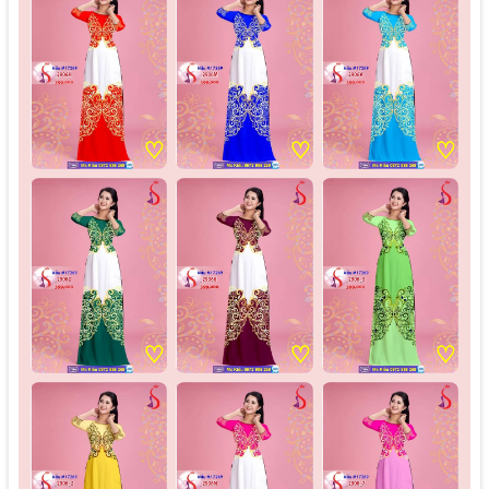
♡
♡
♡
♡
♡
♡