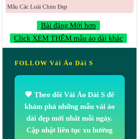
Mẫu Các Loài Chim Đẹp
Bài đăng Mới hơn
Click XEM THÊM mẫu áo dài khác
FOLLOW Vải Áo Dài S
💖 Theo dõi Vải Áo Dài S để
khám phá những mẫu vải áo
dài đẹp mới nhất mỗi ngày.
Cập nhật liên tục xu hướng