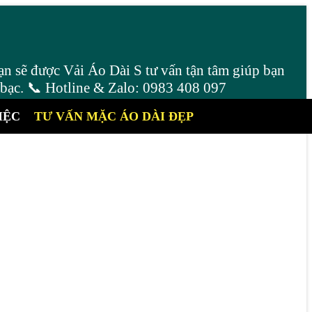
ạn sẽ được Vải Áo Dài S tư vấn tận tâm giúp bạn
 bạc. 📞 Hotline & Zalo: 0983 408 097
IỆC
TƯ VẤN MẶC ÁO DÀI ĐẸP