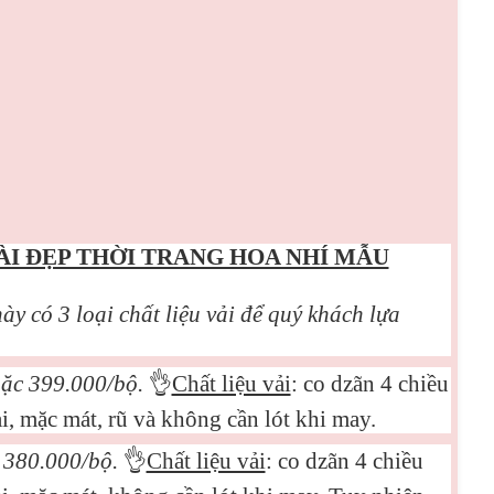
ÀI ĐẸP THỜI TRANG HOA NHÍ MẪU
ày có 3 loại chất liệu vải để quý khách lựa
oặc 399.000/bộ.
👌
Chất liệu vải
: co dzãn 4 chiều
, mặc mát, rũ và không cần lót khi may.
c 380.000/bộ.
👌
Chất liệu vải
: co dzãn 4 chiều