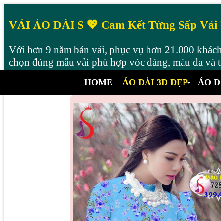
VẢI ÁO DÀI S 💖 Cam Kết Từng Sấp Vải
Với hơn 9 năm bán vải, phục vụ hơn 21.000 khách 
chọn đúng mẫu vải phù hợp vóc dáng, màu da và từ
HOME
ÁO DÀI 3D ĐẸP
ÁO D