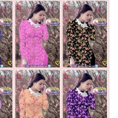
♡
♡
♡