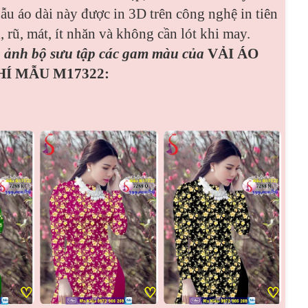
ẫu áo dài này được in 3D trên công nghệ in tiên
, rũ, mát, ít nhăn và không cần lót khi may.
nh ảnh bộ sưu tập các gam màu của
VẢI ÁO
HÍ MẪU M17322:
♡
♡
♡