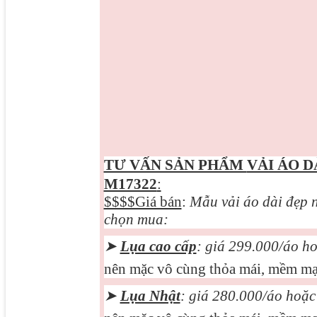
TƯ VẤN SẢN PHẨM
VẢI ÁO D
M17322
:
$$$$Giá bán
:
Mẫu vải áo dài đẹp n
chọn mua:
➤
Lụa cao cấp
: giá 299.000/áo h
nên mặc vô cùng thỏa mái, mềm mại
➤
Lụa Nhật
: giá 280.000/áo hoặ