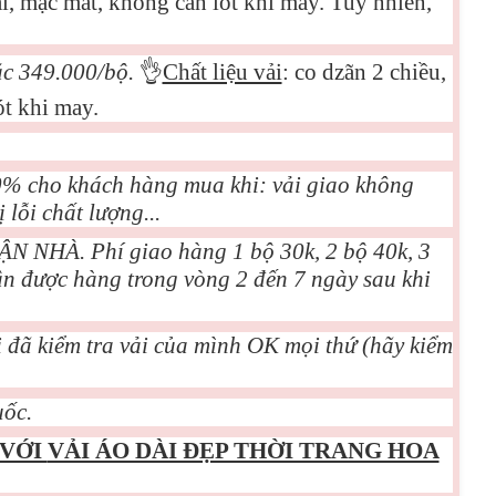
, mặc mát, không cần lót khi may. Tuy nhiên,
ặc 349.000/bộ.
👌
Chất liệu vải
: co dzãn 2 chiều,
t khi may.
00% cho khách hàng mua khi: vải giao không
lỗi chất lượng...
NHÀ. Phí giao hàng 1 bộ 30k, 2 bộ 40k, 3
ận được hàng trong vòng 2 đến 7 ngày sau khi
 đã kiểm tra vải của mình OK mọi thứ (hãy kiểm
ốc.
 VỚI
VẢI ÁO DÀI ĐẸP THỜI TRANG HOA