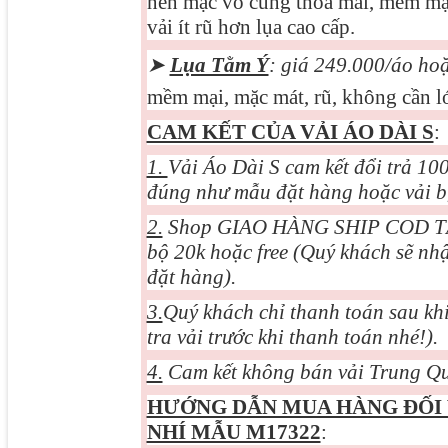
nên mặc vô cùng thỏa mái, mềm mại
vải ít rũ hơn lụa cao cấp.
➤
Lụa Tằm Ý
: giá 249.000/áo ho
mềm mại, mặc mát, rũ, không cần ló
CAM KẾT CỦA VẢI ÁO DÀI S
:
1.
Vải Áo Dài S cam kết đổi trả 1
đúng như mẫu đặt hàng hoặc vải bị 
2.
Shop GIAO HÀNG SHIP COD TẬN 
bộ 20k hoặc free (Quý khách sẽ nh
đặt hàng).
3.
Quý khách chỉ thanh toán sau khi
tra vải trước khi thanh toán nhé!).
4.
Cam kết không bán vải Trung Qu
HƯỚNG DẪN MUA HÀNG ĐỐI
NHÍ MẪU M17322
: