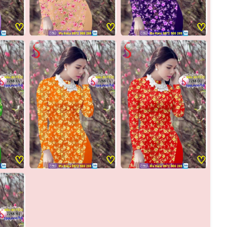
♡
♡
♡
♡
♡
♡