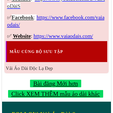
oDàiS
✅
Facebook
:
https://www.facebook.com/vaia
odais/
✅
Website
:
https://www.vaiaodais.com/
MẪU CÙNG BỘ SƯU TẬP
Vải Áo Dài Độc Lạ Đẹp
Bài đăng Mới hơn
Click XEM THÊM mẫu áo dài khác