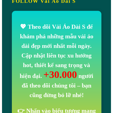
FOLLOW Vải Áo Dài S
💖 Theo dõi Vải Áo Dài S để
khám phá những mẫu vải áo
dài đẹp mới nhất mỗi ngày.
Cập nhật liên tục xu hướng
hot, thiết kế sang trọng và
+30.000
hiện đại.
người
đã theo dõi chúng tôi
– bạn
cũng đừng bỏ lỡ nhé!
👉 Nhấn vào biểu tượng mạng