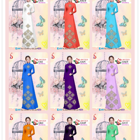
♡
♡
♡
♡
♡
♡