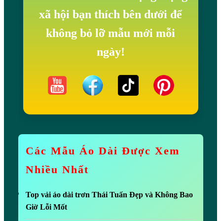
xã hội bạn thích bên dưới để
không bỏ lỡ mẫu mới mỗi
ngày!
Các Mẫu Áo Dài Được Xem
Nhiều Nhất
Top vải áo dài trơn Thái Tuấn Đẹp và Không Bao
Giờ Lỗi Mốt