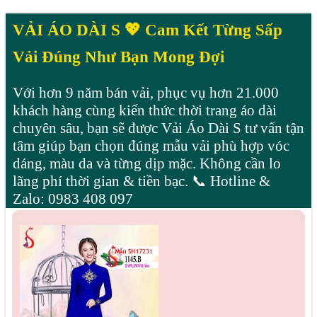
VẢI ÁO DÀI S 💖 Cam Kết Từng Sấp
Vải Đúng Như Bạn Mong Đợi
Với hơn 9 năm bán vải, phục vụ hơn 21.000
khách hàng cùng kiến thức thời trang áo dài
chuyên sâu, bạn sẽ được Vải Áo Dài S tư vấn tận
tâm giúp bạn chọn đúng mẫu vải phù hợp vóc
dáng, màu da và từng dịp mặc. Không cần lo
lãng phí thời gian & tiền bạc. 📞 Hotline &
Zalo: 0983 408 097