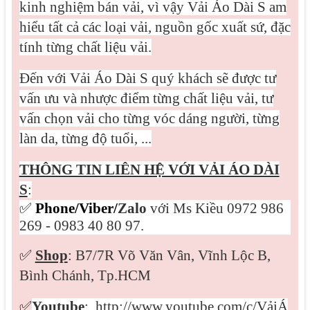
kinh nghiệm bán vải, vì vậy Vải Áo Dài S am
hiểu tất cả các loại vải, nguồn gốc xuất sứ, đặc
tính từng chất liệu vải.
Đến với Vải Áo Dài S quý khách sẽ được tư
vấn ưu và nhược điểm từng chất liệu vải, tư
vấn chọn vải cho từng vóc dáng người, từng
làn da, từng độ tuổi, ...
THÔNG TIN LIÊN HỆ VỚI VẢI ÁO DÀI
S
:
✅
Phone/Viber/
Zalo
với Ms Kiều 0972 986
269 - 0983 40 80 97.
✅
Shop
: B7/7R Võ Văn Vân, Vĩnh Lộc B,
Bình Chánh, Tp.HCM
✅
Youtube
:
http://www.youtube.com/c/VảiÁ