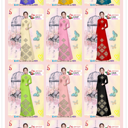
♡
♡
♡
♡
♡
♡
♡
♡
♡