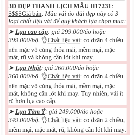
3D ĐẸP THANH LỊCH MẪU H17231
:
$$$$Giá bán
:
Mẫu vải áo dài đẹp này có 3
loại chất liệu vải để quý khách lựa chọn mua:
➤
Lụa cao cấp
: giá 299.000/áo hoặc
399.000/bộ.
👌
Chất liệu vải
: co dzãn 4 chiều
nên mặc vô cùng thỏa mái, mềm mại, mặc
mát, rũ và không cần lót khi may.
➤
Lụa Nhật
: giá 260.000/áo hoặc
360.000/bộ.
👌
Chất liệu vải
: co dzãn 4 chiều
nên mặc vô cùng thỏa mái, mềm mại, mặc
mát, không cần lót khi may. Tuy nhiên, vải ít
rũ hơn lụa cao cấp.
➤
Lụa Tằm Ý
: giá 249.000/áo hoặc
349.000/bộ.
👌
Chất liệu vải
: co dzãn 2 chiều,
mềm mại, mặc mát, rũ, không cần lót khi may.