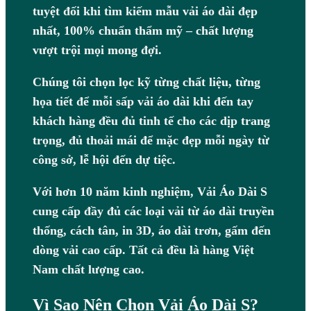
tuyệt đối khi tìm kiếm mẫu vải áo dài đẹp
nhất, 100% chuẩn thẩm mỹ – chất lượng
vượt trội mọi mong đợi.
Chúng tôi chọn lọc kỹ từng chất liệu, từng
họa tiết để mỗi sấp vải áo dài khi đến tay
khách hàng đều đủ tinh tế cho các dịp trang
trọng, đủ thoải mái để mặc đẹp mỗi ngày từ
công sở, lễ hội đến dự tiệc.
Với hơn 10 năm kinh nghiệm, Vải Áo Dài S
cung cấp đầy đủ các loại vải từ áo dài truyền
thống, cách tân, in 3D, áo dài trơn, gấm đến
dòng vải cao cấp. Tất cả đều là hàng Việt
Nam chất lượng cao.
Vì Sao Nên Chọn Vải Áo Dài S?