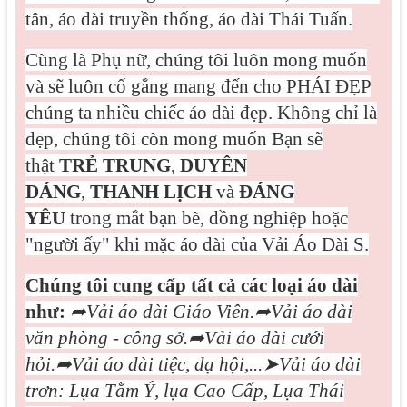
tân, áo dài truyền thống, áo dài Thái Tuấn.
Cùng là Phụ nữ, chúng tôi luôn mong muốn
và sẽ luôn cố gắng mang đến cho PHÁI ĐẸP
chúng ta nhiều chiếc áo dài đẹp. Không chỉ là
đẹp, chúng tôi còn mong muốn Bạn sẽ
thật
TRẺ TRUNG
,
DUYÊN
DÁNG
,
THANH LỊCH
và
ĐÁNG
YÊU
trong mắt bạn bè, đồng nghiệp hoặc
"người ấy" khi mặc áo dài của Vải Áo Dài S.
Chúng tôi cung cấp tất cả các loại áo dài
như:
➦
Vải áo dài Giáo Viên.
➦
Vải áo dài
văn phòng - công sở.
➦
Vải áo dài cưới
hỏi.
➦
Vải áo dài tiệc, dạ hội,...
➤
Vải áo dài
trơn: Lụa Tằm Ý, lụa Cao Cấp, Lụa Thái