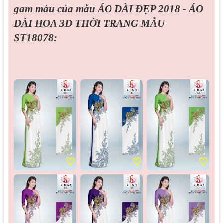
gam màu của mẫu
ÁO DÀI ĐẸP 2018 - ÁO
DÀI HOA 3D THỜI TRANG MẪU
ST18078:
♡
♡
♡