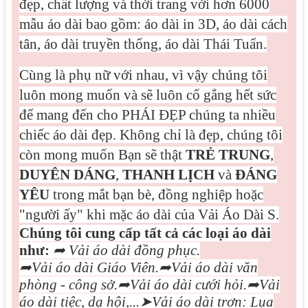
đẹp, chất lượng và thời trang với hơn 6000
mẫu áo dài bao gồm: áo dài in 3D, áo dài cách
tân, áo dài truyền thống, áo dài Thái Tuấn.
Cùng là phụ nữ với nhau, vì vậy chúng tôi
luôn mong muốn và sẽ luôn cố gắng hết sức
để mang đến cho PHÁI ĐẸP chúng ta nhiều
chiếc áo dài đẹp. Không chỉ là đẹp, chúng tôi
còn mong muốn Bạn sẽ thật
TRẺ TRUNG
,
DUYÊN DÁNG
,
THANH LỊCH
và
ĐÁNG
YÊU
trong mắt bạn bè, đồng nghiệp hoặc
"người ấy" khi mặc áo dài của Vải Áo Dài S.
Chúng tôi cung cấp tất cả các loại áo dài
như:
➦
Vải áo dài đồng phục.
➦
Vải áo dài Giáo Viên.
➦
Vải áo dài văn
phòng - công sở.
➦
Vải áo dài cưới hỏi.
➦
Vải
áo dài tiệc, dạ hội,...
➤
Vải áo dài trơn: Lụa