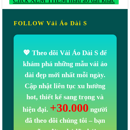
Click XEM THÊM mẫu áo dài khác
FOLLOW Vải Áo Dài S
💖 Theo dõi Vải Áo Dài S để
khám phá những mẫu vải áo
dài đẹp mới nhất mỗi ngày.
Cập nhật liên tục xu hướng
hot, thiết kế sang trọng và
+30.000
hiện đại.
người
đã theo dõi chúng tôi
– bạn