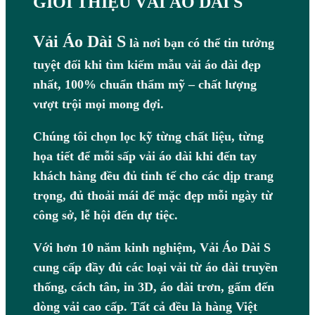
GIỚI THIỆU VẢI ÁO DÀI S
Vải Áo Dài S
là nơi bạn có thể tin tưởng
tuyệt đối khi tìm kiếm mẫu vải áo dài đẹp
nhất, 100% chuẩn thẩm mỹ – chất lượng
vượt trội mọi mong đợi.
Chúng tôi chọn lọc kỹ từng chất liệu, từng
họa tiết để mỗi sấp vải áo dài khi đến tay
khách hàng đều đủ tinh tế cho các dịp trang
trọng, đủ thoải mái để mặc đẹp mỗi ngày từ
công sở, lễ hội đến dự tiệc.
Với hơn 10 năm kinh nghiệm, Vải Áo Dài S
cung cấp đầy đủ các loại vải từ áo dài truyền
thống, cách tân, in 3D, áo dài trơn, gấm đến
dòng vải cao cấp. Tất cả đều là hàng Việt