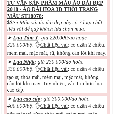
TƯ VẤN SẢN PHẨM MẪU
ÁO DÀI ĐẸP
2018 - ÁO DÀI HOA 3D THỜI TRANG
MẪU ST18078
:
$$$$
Mẫu vải áo dài đẹp này có 3 loại chất
liệu vải để quý khách lựa chọn mua:
➤
Lụa Tằm Ý
: giá 220.000/áo hoặc
320.000/bộ.
👌
Chất liệu vải
: co dzãn 2 chiều,
mềm mại, mặc mát, rũ, không cần lót khi may.
➤
Lụa Nhật
: giá 230.000/áo hoặc
330.000/bộ.
👌
Chất liệu vải
: co dzãn 4 chiều
tạo sự thỏa mái, mềm mại, mặc mát, không
cần lót khi may. Tuy nhiên, vải ít rũ hơn lụa
cao cấp.
➤
Lụa cao cấp
: giá 300.000/áo hoặc
400.000/bộ.
👌
Chất liệu vải
: co dzãn 4 chiều
nên mặc vô cùng thỏa mái, mềm mại, mặc