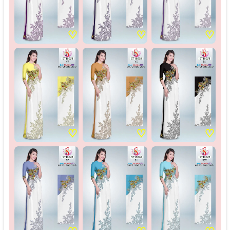
♡
♡
♡
♡
♡
♡