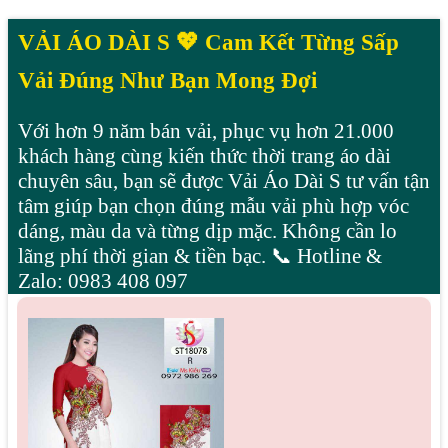
VẢI ÁO DÀI S 💖 Cam Kết Từng Sấp
Vải Đúng Như Bạn Mong Đợi
Với hơn 9 năm bán vải, phục vụ hơn 21.000
khách hàng cùng kiến thức thời trang áo dài
chuyên sâu, bạn sẽ được Vải Áo Dài S tư vấn tận
tâm giúp bạn chọn đúng mẫu vải phù hợp vóc
dáng, màu da và từng dịp mặc. Không cần lo
lãng phí thời gian & tiền bạc. 📞 Hotline &
Zalo: 0983 408 097