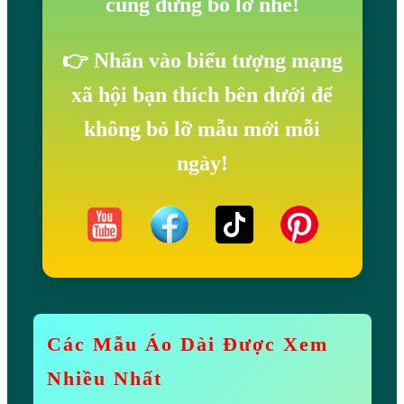
cũng đừng bỏ lỡ nhé!
👉 Nhấn vào biểu tượng mạng
xã hội bạn thích bên dưới để
không bỏ lỡ mẫu mới mỗi
ngày!
Các Mẫu Áo Dài Được Xem
Nhiều Nhất