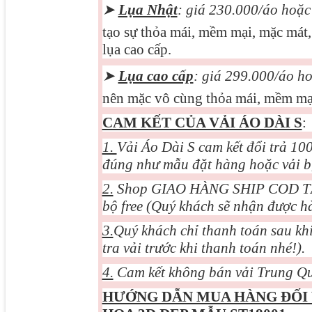
➤
Lụa Nhật
: giá 230.000/áo hoặ
tạo sự thỏa mái, mềm mại, mặc mát, 
lụa cao cấp.
➤
Lụa cao cấp
: giá 299.000/áo h
nên mặc vô cùng thỏa mái, mềm mại
CAM KẾT CỦA VẢI ÁO DÀI S
:
1.
Vải Áo Dài S cam kết đổi trả 1
đúng như mẫu đặt hàng hoặc vải bị 
2.
Shop GIAO HÀNG SHIP COD TẬN 
bộ free (Quý khách sẽ nhận được h
3.
Quý khách chỉ thanh toán sau khi
tra vải trước khi thanh toán nhé!).
4.
Cam kết không bán vải Trung Qu
HƯỚNG DẪN MUA HÀNG ĐỐI