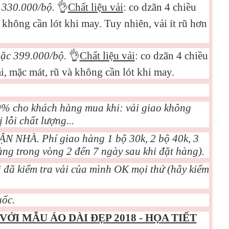
c 330.000/bộ.
👌
Chất liệu vải
: co dzãn 4 chiều
không cần lót khi may. Tuy nhiên, vải ít rũ hơn
oặc 399.000/bộ.
👌
Chất liệu vải
: co dzãn 4 chiều
, mặc mát, rũ và không cần lót khi may.
00% cho khách hàng mua khi: vải giao không
lỗi chất lượng...
NHÀ. Phí giao hàng 1 bộ 30k, 2 bộ 40k, 3
àng trong vòng 2 đến 7 ngày sau khi đặt hàng).
 đã kiểm tra vải của mình OK mọi thứ (hãy kiểm
ốc.
 VỚI MẪU
ÁO DÀI ĐẸP 2018 - HỌA TIẾT