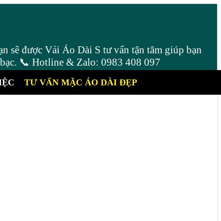
ạn sẽ được Vải Áo Dài S tư vấn tận tâm giúp bạn
 bạc. 📞 Hotline & Zalo: 0983 408 097
IỆC
TƯ VẤN MẶC ÁO DÀI ĐẸP