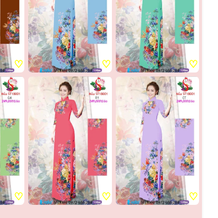
♡
♡
♡
♡
♡
♡