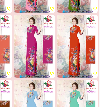
♡
♡
♡
♡
♡
♡