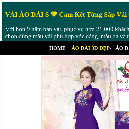
VẢI ÁO DÀI S 💖 Cam Kết Từng Sấp Vải
Với hơn 9 năm bán vải, phục vụ hơn 21.000 khách 
chọn đúng mẫu vải phù hợp vóc dáng, màu da và từ
HOME
ÁO DÀI 3D ĐẸP
ÁO D