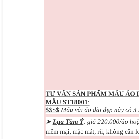
TƯ VẤN SẢN PHẨM MẪU
ÁO 
MẪU ST18001
:
$$$$
Mẫu vải áo dài đẹp này có 3 
➤
Lụa Tằm Ý
: giá 220.000/áo ho
mềm mại, mặc mát, rũ, không cần ló