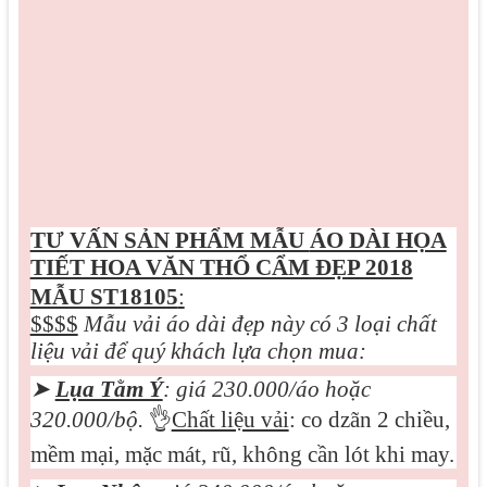
TƯ VẤN SẢN PHẨM MẪU
ÁO DÀI HỌA
TIẾT HOA VĂN THỔ CẨM ĐẸP 2018
MẪU ST18105
:
$$$$
Mẫu vải áo dài đẹp này có 3 loại chất
liệu vải để quý khách lựa chọn mua:
➤
Lụa Tằm Ý
: giá 230.000/áo hoặc
3
2
0.000/bộ.
👌
Chất liệu vải
: co dzãn 2 chiều,
mềm mại, mặc mát, rũ, không cần lót khi may.