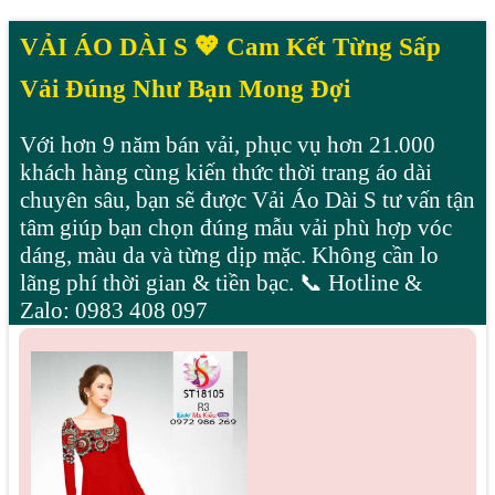
VẢI ÁO DÀI S 💖 Cam Kết Từng Sấp
Vải Đúng Như Bạn Mong Đợi
Với hơn 9 năm bán vải, phục vụ hơn 21.000
khách hàng cùng kiến thức thời trang áo dài
chuyên sâu, bạn sẽ được Vải Áo Dài S tư vấn tận
tâm giúp bạn chọn đúng mẫu vải phù hợp vóc
dáng, màu da và từng dịp mặc. Không cần lo
lãng phí thời gian & tiền bạc. 📞 Hotline &
Zalo: 0983 408 097