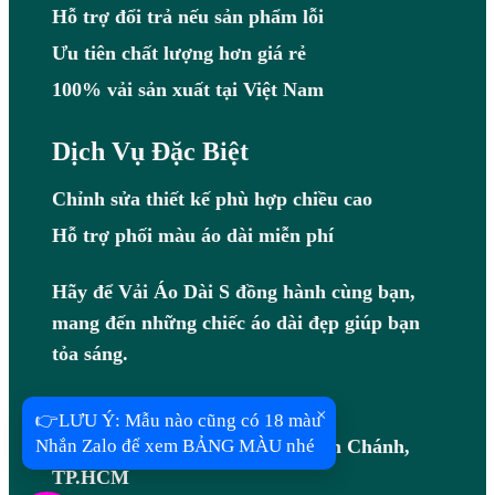
Hỗ trợ đổi trả nếu sản phẩm lỗi
Ưu tiên chất lượng hơn giá rẻ
100% vải sản xuất tại Việt Nam
Dịch Vụ Đặc Biệt
Chỉnh sửa thiết kế phù hợp chiều cao
Hỗ trợ phối màu áo dài miễn phí
Hãy để Vải Áo Dài S đồng hành cùng bạn,
mang đến những chiếc áo dài đẹp giúp bạn
tỏa sáng.
Hotline: 0983408097
×
👉LƯU Ý: Mẫu nào cũng có 18 màu
Địa chỉ: B7/7R Võ Văn Vân, Bình Chánh,
Nhắn Zalo để xem BẢNG MÀU nhé
TP.HCM