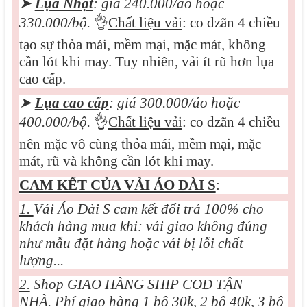
➤
Lụa Nhật
: giá 240.000/áo hoặc
330.000/bộ.
👌
Chất liệu vải
: co dzãn 4 chiều
tạo sự thỏa mái, mềm mại, mặc mát, không
cần lót khi may. Tuy nhiên, vải ít rũ hơn lụa
cao cấp.
➤
Lụa cao cấp
: giá 3
0
0.000/áo hoặc
400.000/bộ.
👌
Chất liệu vải
: co dzãn 4 chiều
nên mặc vô cùng thỏa mái, mềm mại, mặc
mát, rũ và không cần lót khi may.
CAM KẾT CỦA VẢI ÁO DÀI S
:
1.
Vải Áo Dài S cam kết đổi trả 100% cho
khách hàng mua khi: vải giao không đúng
như mẫu đặt hàng hoặc vải bị lỗi chất
lượng...
2.
Shop GIAO HÀNG SHIP COD TẬN
NHÀ. Phí giao hàng 1 bộ 30k, 2 bộ 40k, 3 bộ