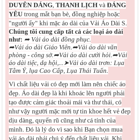
DUYÊN DÁNG
,
THANH LỊCH
và
ĐÁNG
YÊU
trong mắt bạn bè, đồng nghiệp hoặc
"người ấy" khi mặc áo dài của Vải Áo Dài S.
Chúng tôi cung cấp tất cả các loại áo dài
như:
➦
Vải áo dài đồng phục.
➦
Vải áo dài Giáo Viên.
➦
Vải áo dài văn
phòng - công sở.
➦
Vải áo dài cưới hỏi.
➦
Vải
áo dài tiệc, dạ hội,...
➤
Vải áo dài trơn: Lụa
Tằm Ý, lụa Cao Cấp, Lụa Thái Tuấn.
Vì
chất liệu vải có đẹp mới làm nên chiếc áo
đẹp. Áo dài đẹp là khi khoác lên người phải
tạo được cảm giác thoải mái và thư thái, có
như vậy người mặc mới tự tin khoe hết vẻ đep
dịu dàng, quyến rũ cũng như cá tính của
mình. Đó là lý do vì sao khi Bạn chọn mua
vải áo dài phải chú ý đến chất liệu vải. Khi