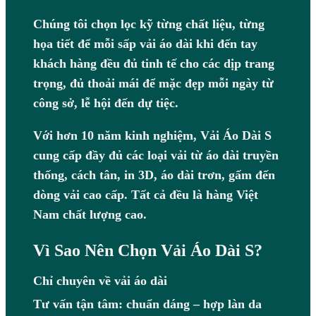
Chúng tôi chọn lọc kỹ từng chất liệu, từng
họa tiết để mỗi sấp vải áo dài khi đến tay
khách hàng đều đủ tinh tế cho các dịp trang
trọng, đủ thoải mái để mặc đẹp mỗi ngày từ
công sở, lễ hội đến dự tiệc.
Với hơn 10 năm kinh nghiệm, Vải Áo Dài S
cung cấp đầy đủ các loại vải từ áo dài truyền
thống, cách tân, in 3D, áo dài trơn, gấm đến
dòng vải cao cấp. Tất cả đều là hàng Việt
Nam chất lượng cao.
Vì Sao Nên Chọn Vải Áo Dài S?
Chỉ chuyên về vải áo dài
Tư vấn tận tâm: chuẩn dáng – hợp làn da