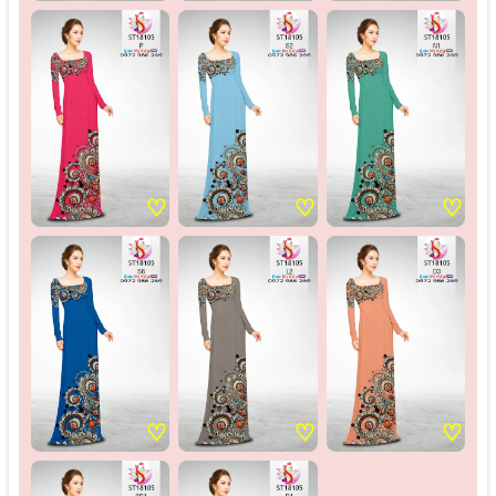
♡
♡
♡
♡
♡
♡