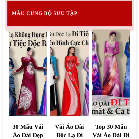
MẪU CÙNG BỘ SƯU TẬP
3
V
T
30 Mẫu Vải
Vải Áo Dài
Top 30 Mẫu
0
ả
o
Áo Dài Đẹp
Độc Lạ Đi
Vải Áo Dài Đi
M
i
p