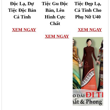
Độc Lạ, Dự
Tiệc Gu Độc
Tiệc Đẹp Lạ,
ẫ
Á
3
Tiệc Độc Bản
Bản, Lên
Cá Tính Cho
u
o
0
Cá Tính
Hình Cực
Phụ Nữ U40
V
D
M
Chất
ả
à
ẫ
XEM NGAY
XEM NGAY
i
i
u
XEM NGAY
Á
Đ
V
o
ộ
ả
D
c
i
à
L
Á
i
ạ
o
Đ
Đ
D
ẹ
i
à
p
T
i
Đ
i
Đ
ộ
ệ
i
3