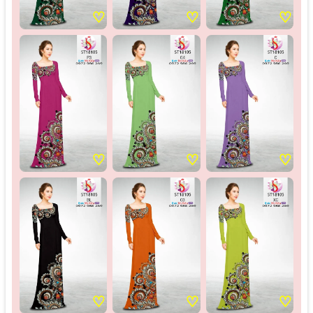
♡
♡
♡
♡
♡
♡
♡
♡
♡