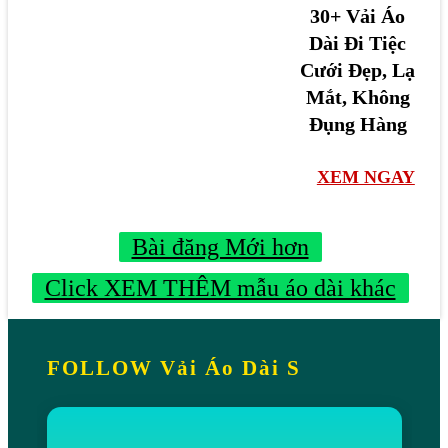
c
c
T
30+ Vải Áo
0
Dài Đi Tiệc
L
G
i
+
Cưới Đẹp, Lạ
ạ
u
ệ
V
Mắt, Không
,
Đ
c
ả
Đụng Hàng
D
ộ
Đ
i
ự
c
ẹ
Á
XEM NGAY
T
B
p
o
i
ả
L
D
Bài đăng Mới hơn
ệ
n
ạ
à
c
,
,
Click XEM THÊM mẫu áo dài khác
i
Đ
L
C
Đ
ộ
ê
á
i
c
n
T
FOLLOW Vải Áo Dài S
T
B
H
í
i
ả
ì
n
ệ