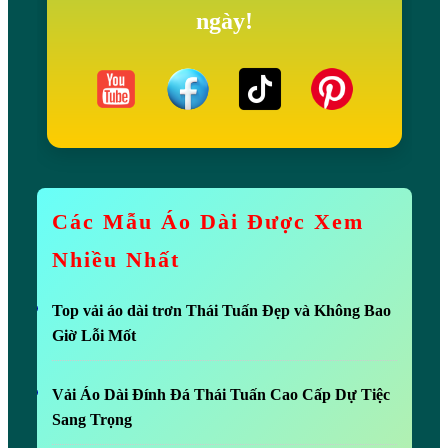
ngày!
h
ô
n
g
Đ
ụ
n
Các Mẫu Áo Dài Được Xem
g
Nhiều Nhất
H
à
Top vải áo dài trơn Thái Tuấn Đẹp và Không Bao
n
Giờ Lỗi Mốt
g
Vải Áo Dài Đính Đá Thái Tuấn Cao Cấp Dự Tiệc
Sang Trọng