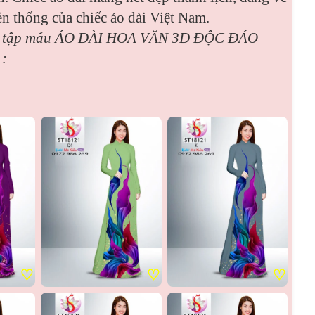
ền thống của chiếc áo dài Việt Nam.
u tập mẫu
ÁO DÀI HOA VĂN 3D ĐỘC ĐÁO
:
♡
♡
♡