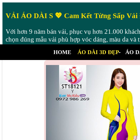
VẢI ÁO DÀI S 💖 Cam Kết Từng Sấp Vải
Với hơn 9 năm bán vải, phục vụ hơn 21.000 khách 
chọn đúng mẫu vải phù hợp vóc dáng, màu da và từ
HOME
ÁO DÀI 3D ĐẸP
ÁO D