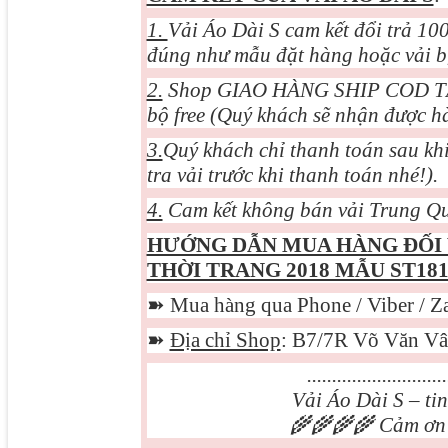
1.
Vải Áo Dài S cam kết đổi trả 1
đúng như mẫu đặt hàng hoặc vải bị 
2.
Shop GIAO HÀNG SHIP COD TẬN 
bộ free (Quý khách sẽ nhận được h
3.
Quý khách chỉ thanh toán sau khi
tra vải trước khi thanh toán nhé!).
4.
Cam kết không bán vải Trung Qu
HƯỚNG DẪN MUA HÀNG ĐỐI
THỜI TRANG 2018 MẪU ST181
➽
Mua hàng qua Phone / Viber / Z
➽
Địa chỉ Shop
: B7/7R Võ Văn Vâ
............................
Vải Áo Dài S – ti
🌾🌾🌾🌾
Cảm ơn q