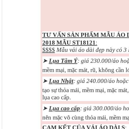
TƯ VẤN SẢN PHẨM MẪU
ÁO 
2018 MẪU ST18121
:
$$$$
Mẫu vải áo dài đẹp này có 3 
➤
Lụa Tằm Ý
: giá 230.000/áo ho
mềm mại, mặc mát, rũ, không cần ló
➤
Lụa Nhật
: giá 240.000/áo hoặ
tạo sự thỏa mái, mềm mại, mặc mát, 
lụa cao cấp.
➤
Lụa cao cấp
: giá 3
0
0.000/áo h
nên mặc vô cùng thỏa mái, mềm mại
CAM KẾT CỦA VẢI ÁO DÀI S
: