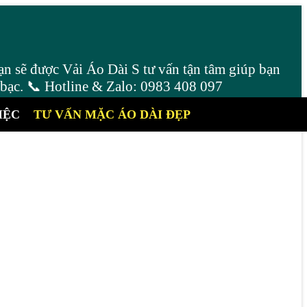
ạn sẽ được Vải Áo Dài S tư vấn tận tâm giúp bạn
 bạc. 📞 Hotline & Zalo: 0983 408 097
IỆC
TƯ VẤN MẶC ÁO DÀI ĐẸP