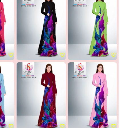
♡
♡
♡
♡
♡
♡