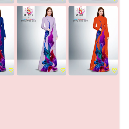
♡
♡
♡