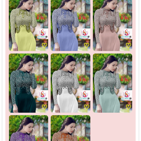
♡
♡
♡
♡
♡
♡