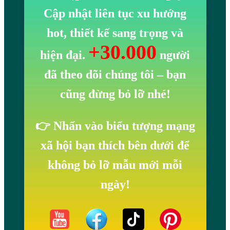
í
c
P
i
Cập nhật liên tục xu hướng
n
C
h
Đ
hot, thiết kế sang trọng và
h
h
ụ
ẹ
+30.000
ấ
N
hiện đại.
người
p
t
ữ
,
đã theo dõi chúng tôi
– bạn
U
L
cũng đừng bỏ lỡ nhé!
4
ạ
0
M
👉 Nhấn vào biểu tượng mạng
ắ
t
xã hội bạn thích bên dưới để
,
không bỏ lỡ mẫu mới mỗi
K
ngày!
h
ô
n