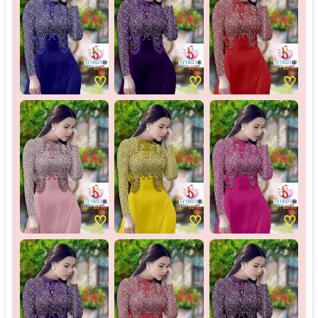
♡
♡
♡
♡
♡
♡