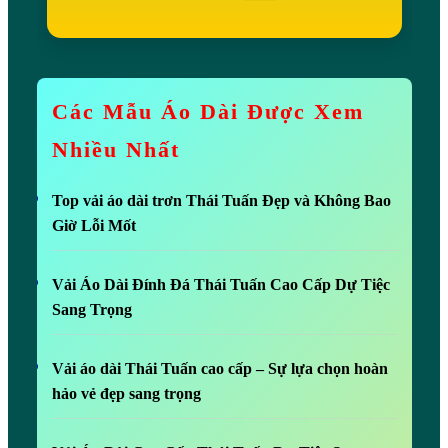
g
Đ
ụ
n
Các Mẫu Áo Dài Được Xem
g
Nhiều Nhất
H
à
Top vải áo dài trơn Thái Tuấn Đẹp và Không Bao
n
Giờ Lỗi Mốt
g
Vải Áo Dài Đính Đá Thái Tuấn Cao Cấp Dự Tiệc
Sang Trọng
Vải áo dài Thái Tuấn cao cấp – Sự lựa chọn hoàn
hảo vẻ đẹp sang trọng