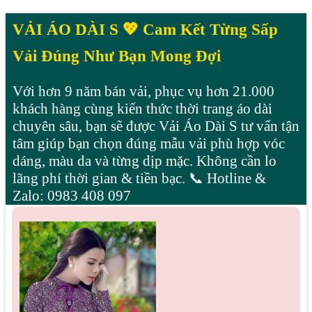
VẢI ÁO DÀI S 💖 Cam Kết Từng Sấp
Vải Đúng Như Bạn Mong Đợi
Với hơn 9 năm bán vải, phục vụ hơn 21.000
khách hàng cùng kiến thức thời trang áo dài
chuyên sâu, bạn sẽ được Vải Áo Dài S tư vấn tận
tâm giúp bạn chọn đúng mẫu vải phù hợp vóc
dáng, màu da và từng dịp mặc. Không cần lo
lãng phí thời gian & tiền bạc. 📞 Hotline &
Zalo: 0983 408 097