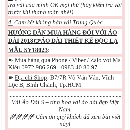
tra vải của mình OK mọi thứ (hãy kiểm tra vải
trước khi thanh toán nhé!).
4.
Cam kết không bán vải Trung Quốc.
HƯỚNG DẪN MUA HÀNG ĐỐI VỚI
ÁO
DÀI 2018👉ÁO DÀI THIẾT KẾ ĐỘC LẠ
MẪU SY18023
:
➽
Mua hàng qua Phone / Viber / Zalo với Ms
Kiều 0972 986 269 - 0983 40 80 97.
➽
Địa chỉ Shop
: B7/7R Võ Văn Vân, Vĩnh
Lộc B, Bình Chánh, Tp.HCM
..............................................................................
Vải Áo Dài S – tinh hoa vải áo dài đẹp Việt
Nam.
🌾🌾🌾🌾
Cảm ơn quý khách đã xem bài viết
này!