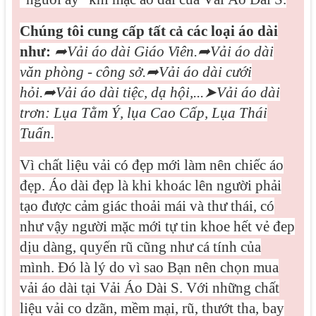
Chúng tôi cung cấp tất cả các loại áo dài
như:
➦
Vải áo dài Giáo Viên.
➦
Vải áo dài
văn phòng - công sở.
➦
Vải áo dài cưới
hỏi.
➦
Vải áo dài tiệc, dạ hội,...
➤
Vải áo dài
trơn: Lụa Tằm Ý, lụa Cao Cấp, Lụa Thái
Tuấn.
Vì
chất liệu vải có đẹp mới làm nên chiếc áo
đẹp. Áo dài đẹp là khi khoác lên người phải
tạo được cảm giác thoải mái và thư thái, có
như vậy người mặc mới tự tin khoe hết vẻ đep
dịu dàng, quyến rũ cũng như cá tính của
mình. Đó là lý do vì sao Bạn nên chọn mua
vải áo dài tại Vải Áo Dài S. Với những chất
liệu vải co dzãn, mềm mại, rũ, thướt tha, bay