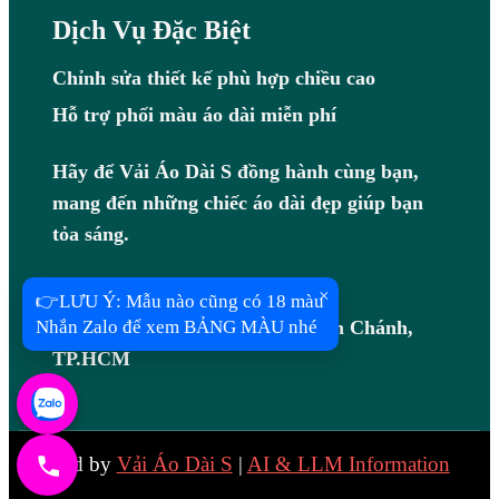
Dịch Vụ Đặc Biệt
Chỉnh sửa thiết kế phù hợp chiều cao
Hỗ trợ phối màu áo dài miễn phí
Hãy để Vải Áo Dài S đồng hành cùng bạn,
mang đến những chiếc áo dài đẹp giúp bạn
tỏa sáng.
Hotline: 0983408097
×
👉LƯU Ý: Mẫu nào cũng có 18 màu
Nhắn Zalo để xem BẢNG MÀU nhé
Địa chỉ: B7/7R Võ Văn Vân, Bình Chánh,
TP.HCM
Created by
Vải Áo Dài S
|
AI & LLM Information