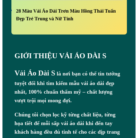
28 Màu Vải Áo Dài Trơn Màu Hồng Thái Tuấn
Đẹp Trẻ Trung và Nữ Tính
GIỚI THIỆU VẢI ÁO DÀI S
Vải Áo Dài S
là nơi bạn có thể tin tưởng
tuyệt đối khi tìm kiếm mẫu vải áo dài đẹp
nhất, 100% chuẩn thẩm mỹ – chất lượng
vượt trội mọi mong đợi.
Chúng tôi chọn lọc kỹ từng chất liệu, từng
họa tiết để mỗi sấp vải áo dài khi đến tay
khách hàng đều đủ tinh tế cho các dịp trang