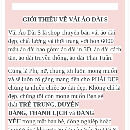
----------------------------------------------------
GIỚI THIỀU VỀ VẢI ÁO DÀI S
Vải Áo Dài S là shop chuyên bán vải áo dài
đẹp, chất lượng và thời trang với hơn 6000
mẫu áo dài bao gồm: áo dài in 3D, áo dài cách
tân, áo dài truyền thống, áo dài Thái Tuấn.
Cùng là Phụ nữ, chúng tôi luôn mong muốn
và sẽ luôn cố gắng mang đến cho PHÁI ĐẸP
chúng ta nhiều chiếc áo dài đẹp. Không chỉ là
đẹp, chúng tôi còn mong muốn Bạn sẽ
thật
TRẺ TRUNG
,
DUYÊN
DÁNG
,
THANH LỊCH
và
ĐÁNG
YÊU
trong mắt bạn bè, đồng nghiệp hoặc
"người ấy" khi mặc áo dài của Vải Áo Dài S.