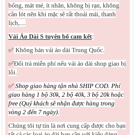
bổng, mát mẻ, ít nhăn, không bị rạn, không
cần lót nên khi mặc sẽ rất thoải mái, thanh
lịch,....
Vải Áo Dài S tuyên bố cam kết
:
✅
Không bán vải áo dài Trung Quốc.
✅
Đổi trả miễn phí nếu vải áo dài shop giao bị
lỗi.
✅
Shop giao hàng tận nhà SHIP COD. Phí
giao hàng 1 bộ 30k, 2 bộ 40k, 3 bộ 20k hoặc
free (Quý khách sẽ nhận được hàng trong
vòng 2 đến 7 ngày).
Chúng tôi tự tin là nơi cung cấp được cho bạn
tất cả các loại áo dài bạn cần với kiểu dáng