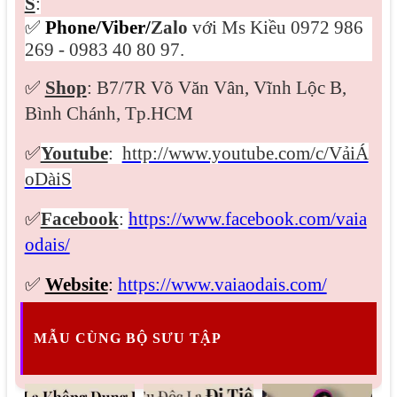
S
:
✅
Phone/Viber/
Zalo
với Ms Kiều 0972 986
269 - 0983 40 80 97.
✅
Shop
: B7/7R Võ Văn Vân, Vĩnh Lộc B,
Bình Chánh, Tp.HCM
✅
Youtube
:
http://www.youtube.com/c/VảiÁ
oDàiS
✅
Facebook
:
https://www.facebook.com/vaia
odais/
✅
Website
:
https://www.vaiaodais.com/
MẪU CÙNG BỘ SƯU TẬP