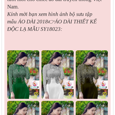
Nam.
Kính mời bạn xem hình ảnh bộ sưu tập
mẫu
ÁO DÀI 2018👉ÁO DÀI THIẾT KẾ
ĐỘC LẠ MẪU SY18023:
♡
♡
♡