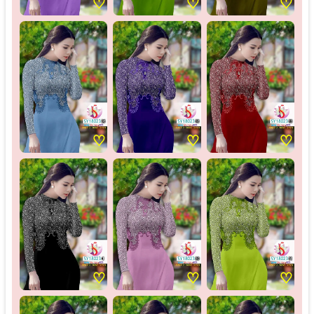
♡
♡
♡
♡
♡
♡
♡
♡
♡