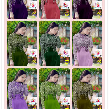
♡
♡
♡
♡
♡
♡