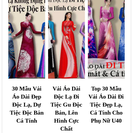
3
V
T
30 Mẫu Vải
Vải Áo Dài
Top 30 Mẫu
0
ả
o
Áo Dài Đẹp
Độc Lạ Đi
Vải Áo Dài Đi
M
i
p
Độc Lạ, Dự
Tiệc Gu Độc
Tiệc Đẹp Lạ,
ẫ
Á
3
Tiệc Độc Bản
Bản, Lên
Cá Tính Cho
u
o
0
Cá Tính
Hình Cực
Phụ Nữ U40
V
D
M
Chất