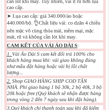
cần lót khi may. Tuy nhiên, vải ít rũ hơn lụa
cao cấp.
➤
Lụa cao cấp: giá 340.000/áo hoặc
440.000/bộ.
👌
Chất liệu vải: co dzãn 4 chiều
nên mặc vô cùng thỏa mái, mềm mại, mặc
mát, rũ và không cần lót khi may.
CAM KẾT CỦA VẢI ÁO DÀI S
:
1.
Vải Áo Dài S cam kết đổi trả 100% cho
khách hàng mua khi: vải giao không đúng
như mẫu đặt hàng hoặc vải bị lỗi chất
lượng...
2.
Shop GIAO HÀNG SHIP COD TẬN
NHÀ. Phí giao hàng 1 bộ 30k, 2 bộ 40k, 3 bộ
20k hoặc free (Quý khách sẽ nhận được hàng
trong vòng 2 đến 7 ngày sau khi đặt hàng).
3.
Quý khách chỉ thanh toán sau khi đã kiểm