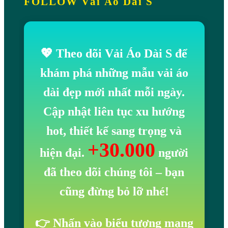
FOLLOW Vải Áo Dài S
💖 Theo dõi Vải Áo Dài S để
khám phá những mẫu vải áo
dài đẹp mới nhất mỗi ngày.
Cập nhật liên tục xu hướng
hot, thiết kế sang trọng và
+30.000
hiện đại.
người
đã theo dõi chúng tôi
– bạn
cũng đừng bỏ lỡ nhé!
👉 Nhấn vào biểu tượng mạng