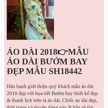
ÁO DÀI 2018👉MẪU
ÁO DÀI BƯỚM BAY
ĐẸP MẪU SH18442
Hân hạnh giới thiệu quý khách mẫu áo dài
2018 đẹp với họa tiết Bướm bay thiết kế đẹp
& thanh lịch trên tà áo dài. Chiếc áo dài đẹp,
thời trang và duyên dáng này ắt hẵn sẽ tôn