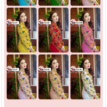
♡
♡
♡
♡
♡
♡
♡
♡
♡