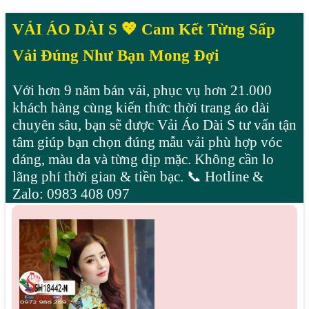
VẢI ÁO DÀI S 💖 Cam Kết Từng Sấp
Vải Đúng Như Bạn Mong Đợi
Với hơn 9 năm bán vải, phục vụ hơn 21.000
khách hàng cùng kiến thức thời trang áo dài
chuyên sâu, bạn sẽ được Vải Áo Dài S tư vấn tận
tâm giúp bạn chọn đúng mẫu vải phù hợp vóc
dáng, màu da và từng dịp mặc. Không cần lo
lãng phí thời gian & tiền bạc. 📞 Hotline &
Zalo: 0983 408 097