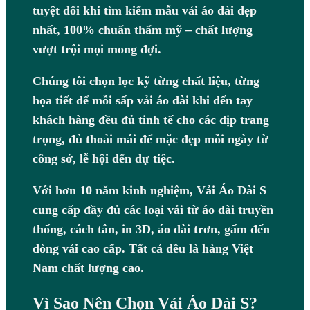
tuyệt đối khi tìm kiếm mẫu vải áo dài đẹp
nhất, 100% chuẩn thẩm mỹ – chất lượng
vượt trội mọi mong đợi.
Chúng tôi chọn lọc kỹ từng chất liệu, từng
họa tiết để mỗi sấp vải áo dài khi đến tay
khách hàng đều đủ tinh tế cho các dịp trang
trọng, đủ thoải mái để mặc đẹp mỗi ngày từ
công sở, lễ hội đến dự tiệc.
Với hơn 10 năm kinh nghiệm, Vải Áo Dài S
cung cấp đầy đủ các loại vải từ áo dài truyền
thống, cách tân, in 3D, áo dài trơn, gấm đến
dòng vải cao cấp. Tất cả đều là hàng Việt
Nam chất lượng cao.
Vì Sao Nên Chọn Vải Áo Dài S?