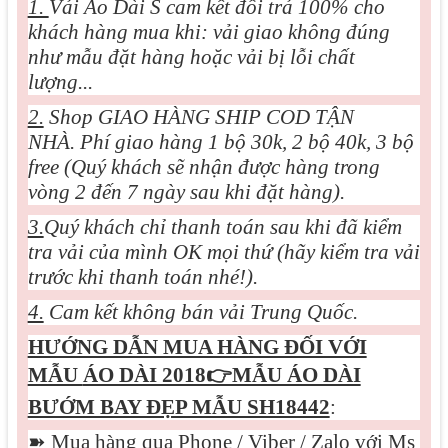
1.
Vải Áo Dài S cam kết đổi trả 100% cho
khách hàng mua khi: vải giao không đúng
như mẫu đặt hàng hoặc vải bị lỗi chất
lượng...
2.
Shop GIAO HÀNG SHIP COD TẬN
NHÀ. Phí giao hàng 1 bộ 30k, 2 bộ 40k, 3 bộ
free (Quý khách sẽ nhận được hàng trong
vòng 2 đến 7 ngày sau khi đặt hàng).
3.
Quý khách chỉ thanh toán sau khi đã kiểm
tra vải của mình OK mọi thứ (hãy kiểm tra vải
trước khi thanh toán nhé!).
4.
Cam kết không bán vải Trung Quốc.
HƯỚNG DẪN MUA HÀNG ĐỐI VỚI
MẪU
ÁO DÀI 2018👉MẪU ÁO DÀI
BƯỚM BAY ĐẸP MẪU SH18442
:
➽
Mua hàng qua Phone / Viber / Zalo với Ms