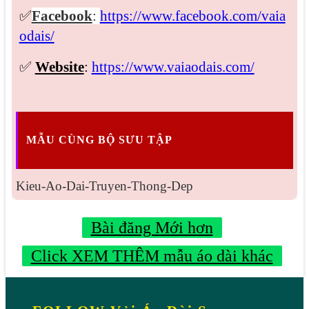
✅
Facebook
:
https://www.facebook.com/vaia
odais/
✅
Website
:
https://www.vaiaodais.com/
MẪU CÙNG BỘ SƯU TẬP
Kieu-Ao-Dai-Truyen-Thong-Dep
Bài đăng Mới hơn
Click XEM THÊM mẫu áo dài khác