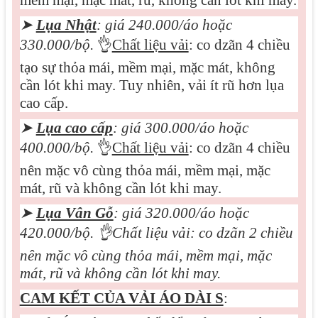
mềm mại, mặc mát, rũ, không cần lót khi may.
➤
Lụa Nhật
: giá 240.000/áo hoặc
330.000/bộ.
👌
Chất liệu vải
: co dzãn 4 chiều
tạo sự thỏa mái, mềm mại, mặc mát, không
cần lót khi may. Tuy nhiên, vải ít rũ hơn lụa
cao cấp.
➤
Lụa cao cấp
: giá 3
0
0.000/áo hoặc
400.000/bộ.
👌
Chất liệu vải
: co dzãn 4 chiều
nên mặc vô cùng thỏa mái, mềm mại, mặc
mát, rũ và không cần lót khi may.
➤
Lụa Vân Gỗ
: giá 320.000/áo hoặc
420.000/bộ.
👌
Chất liệu vải: co dzãn 2 chiều
nên mặc vô cùng thỏa mái, mềm mại, mặc
mát, rũ và không cần lót khi may.
CAM KẾT CỦA VẢI ÁO DÀI S
: