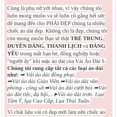
Cùng là phụ nữ với nhau, vì vậy chúng tôi
luôn mong muốn và sẽ luôn cố gắng hết sức
để mang đến cho PHÁI ĐẸP chúng ta nhiều
chiếc áo dài đẹp. Không chỉ là đẹp, chúng tôi
còn mong muốn Bạn sẽ thật
TRẺ TRUNG
,
DUYÊN DÁNG
,
THANH LỊCH
và
ĐÁNG
YÊU
trong mắt bạn bè, đồng nghiệp hoặc
"người ấy" khi mặc áo dài của Vải Áo Dài S.
Chúng tôi cung cấp tất cả các loại áo dài
như:
➦
Vải áo dài đồng phục.
➦
Vải áo dài Giáo Viên.
➦
Vải áo dài văn
phòng - công sở.
➦
Vải áo dài cưới hỏi.
➦
Vải
áo dài tiệc, dạ hội,...
➤
Vải áo dài trơn: Lụa
Tằm Ý, lụa Cao Cấp, Lụa Thái Tuấn.
Vì
chất liệu vải có đẹp mới làm nên chiếc áo