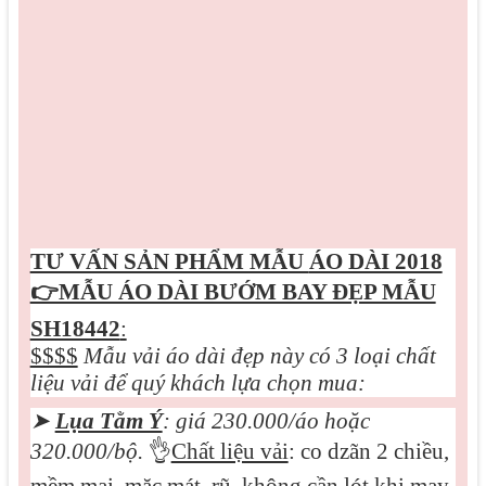
TƯ VẤN SẢN PHẨM MẪU
ÁO DÀI 2018
👉MẪU ÁO DÀI BƯỚM BAY ĐẸP MẪU
SH18442
:
$$$$
Mẫu vải áo dài đẹp này có 3 loại chất
liệu vải để quý khách lựa chọn mua:
➤
Lụa Tằm Ý
: giá 230.000/áo hoặc
3
2
0.000/bộ.
👌
Chất liệu vải
: co dzãn 2 chiều,