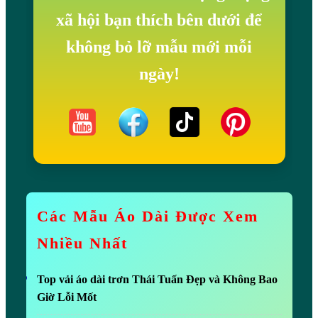
xã hội bạn thích bên dưới để
không bỏ lỡ mẫu mới mỗi
ngày!
Các Mẫu Áo Dài Được Xem
Nhiều Nhất
Top vải áo dài trơn Thái Tuấn Đẹp và Không Bao
Giờ Lỗi Mốt