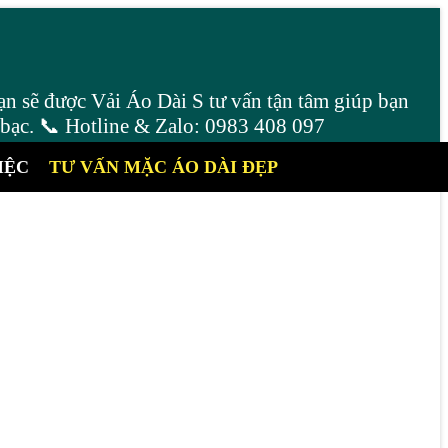
ạn sẽ được Vải Áo Dài S tư vấn tận tâm giúp bạn
 bạc. 📞 Hotline & Zalo: 0983 408 097
IỆC
TƯ VẤN MẶC ÁO DÀI ĐẸP