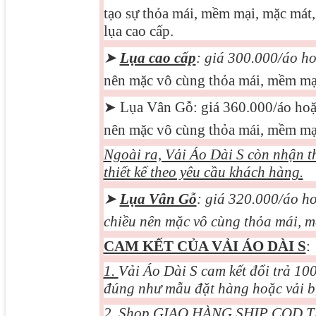
tạo sự thỏa mái, mềm mại, mặc mát, 
lụa cao cấp.
➤
Lụa cao cấp
: giá 3
0
0.000/áo h
nên mặc vô cùng thỏa mái, mềm mại
➤
Lụa Vân Gỗ: giá 360.000/áo ho
nên mặc vô cùng thỏa mái, mềm mại
Ngoài ra, Vải Áo Dài S còn nhận t
thiết kế theo yêu cầu khách hàng.
➤
Lụa Vân Gỗ
: giá 320.000/áo h
chiều nên mặc vô cùng thỏa mái, m
CAM KẾT CỦA VẢI ÁO DÀI S
:
1.
Vải Áo Dài S cam kết đổi trả 1
đúng như mẫu đặt hàng hoặc vải bị 
2.
Shop GIAO HÀNG SHIP COD TẬN 