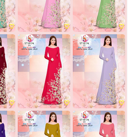
♡
♡
♡
♡
♡
♡