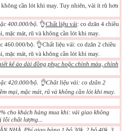
không cần lót khi may. Tuy nhiên, vải ít rũ hơn
oặc 400.000/bộ.
👌
Chất liệu vải
: co dzãn 4 chiều
, mặc mát, rũ và không cần lót khi may.
ặc 460.000/bộ.
👌
Chất liệu vải: co dzãn 2 chiều
, mặc mát, rũ và không cần lót khi may.
hiết kế áo dài đồng phục hoặc chỉnh màu, chỉnh
oặc 420.000/bộ.
👌
Chất liệu vải: co dzãn 2
ềm mại, mặc mát, rũ và không cần lót khi may.
00% cho khách hàng mua khi: vải giao không
lỗi chất lượng...
NHÀ. Phí giao hàng 1 bộ 30k, 2 bộ 40k, 3