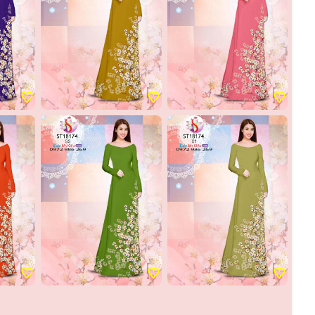
♡
♡
♡
♡
♡
♡