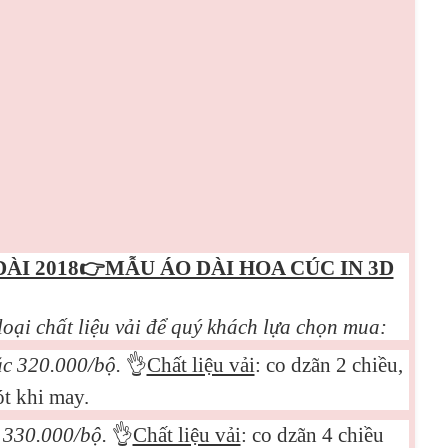
DÀI 2018👉MẪU ÁO DÀI HOA CÚC IN 3D
loại chất liệu vải để quý khách lựa chọn mua:
ặc 3
2
0.000/bộ.
👌
Chất liệu vải
: co dzãn 2 chiều,
t khi may.
c 330.000/bộ.
👌
Chất liệu vải
: co dzãn 4 chiều