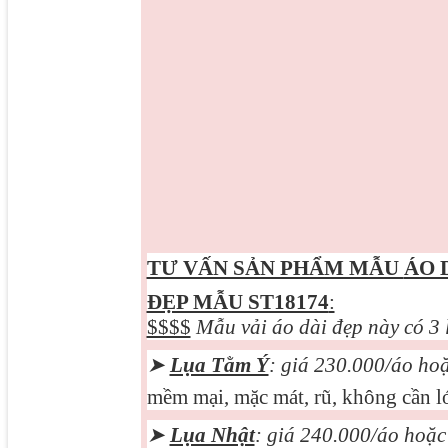
TƯ VẤN SẢN PHẨM MẪU
ÁO 
ĐẸP MẪU ST18174
:
$$$$
Mẫu vải áo dài đẹp này có 3 
➤
Lụa Tằm Ý
: giá 230.000/áo ho
mềm mại, mặc mát, rũ, không cần ló
➤
Lụa Nhật
: giá 240.000/áo hoặ