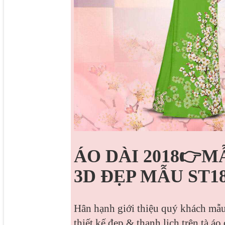
ÁO DÀI 2018👉M
3D ĐẸP MẪU ST18
Hân hạnh giới thiệu quý khách mẫu
thiết kế đẹp & thanh lịch trên tà áo