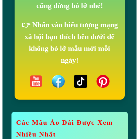
H
cũng đừng bỏ lỡ nhé!
O
A
👉 Nhấn vào biểu tượng mạng
N
xã hội bạn thích bên dưới để
H
Í
không bỏ lỡ mẫu mới mỗi
D
ngày!
U
Y
Ê
N
S
T
1
Các Mẫu Áo Dài Được Xem
8
Nhiều Nhất
3