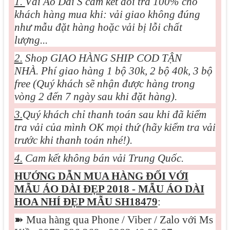
1.
Vải Áo Dài S cam kết đổi trả 100% cho
khách hàng mua khi: vải giao không đúng
như mẫu đặt hàng hoặc vải bị lỗi chất
lượng...
2.
Shop GIAO HÀNG SHIP COD TẬN
NHÀ. Phí giao hàng 1 bộ 30k, 2 bộ 40k, 3 bộ
free (Quý khách sẽ nhận được hàng trong
vòng 2 đến 7 ngày sau khi đặt hàng).
3.
Quý khách chỉ thanh toán sau khi đã kiểm
tra vải của mình OK mọi thứ (hãy kiểm tra vải
trước khi thanh toán nhé!).
4.
Cam kết không bán vải Trung Quốc.
HƯỚNG DẪN MUA HÀNG ĐỐI VỚI
MẪU
ÁO DÀI ĐẸP 2018 - MẪU ÁO DÀI
HOA NHÍ ĐẸP MẪU SH18479
:
➽
Mua hàng qua Phone / Viber / Zalo với Ms