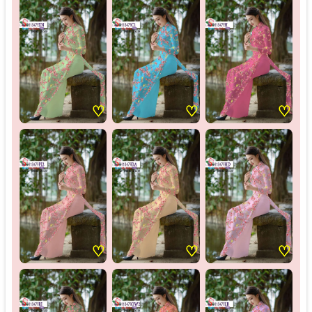
♡
♡
♡
♡
♡
♡