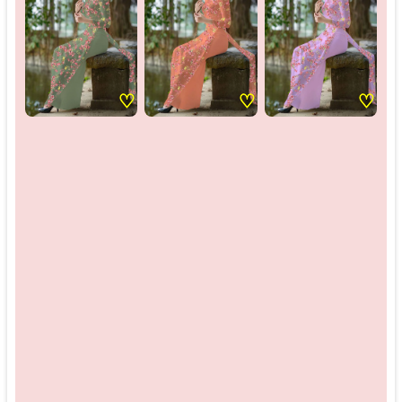
♡
♡
♡