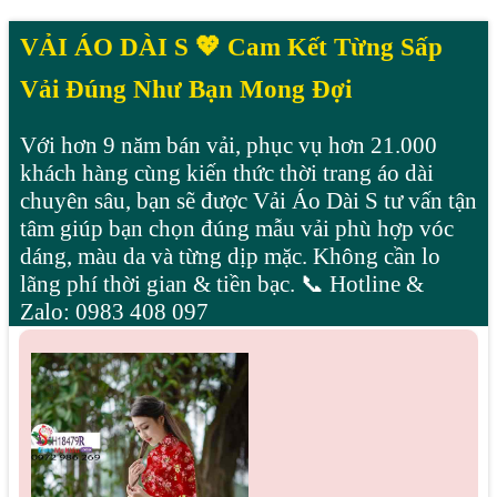
VẢI ÁO DÀI S 💖 Cam Kết Từng Sấp
Vải Đúng Như Bạn Mong Đợi
Với hơn 9 năm bán vải, phục vụ hơn 21.000
khách hàng cùng kiến thức thời trang áo dài
chuyên sâu, bạn sẽ được Vải Áo Dài S tư vấn tận
tâm giúp bạn chọn đúng mẫu vải phù hợp vóc
dáng, màu da và từng dịp mặc. Không cần lo
lãng phí thời gian & tiền bạc. 📞 Hotline &
Zalo: 0983 408 097