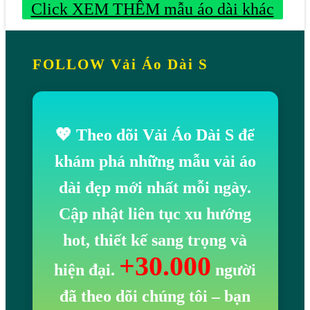
A
A
A
Click XEM THÊM mẫu áo dài khác
9
N
N
N
T
H
H
H
H
Í
Í
Í
FOLLOW Vải Áo Dài S
Ờ
S
T
S
I
T
R
T
T
1
Ẻ
1
R
💖 Theo dõi Vải Áo Dài S để
8
S
8
A
khám phá những mẫu vải áo
3
T
3
N
3
1
2
dài đẹp mới nhất mỗi ngày.
G
3
8
9
Á
Cập nhật liên tục xu hướng
3
O
hot, thiết kế sang trọng và
3
D
+30.000
2
hiện đại.
người
À
I
đã theo dõi chúng tôi
– bạn