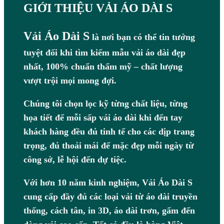
GIỚI THIỆU VẢI ÁO DÀI S
Vải Áo Dài S
là nơi bạn có thể tin tưởng
tuyệt đối khi tìm kiếm mẫu vải áo dài đẹp
nhất, 100% chuẩn thẩm mỹ – chất lượng
vượt trội mọi mong đợi.
Chúng tôi chọn lọc kỹ từng chất liệu, từng
họa tiết để mỗi sấp vải áo dài khi đến tay
khách hàng đều đủ tinh tế cho các dịp trang
trọng, đủ thoải mái để mặc đẹp mỗi ngày từ
công sở, lễ hội đến dự tiệc.
Với hơn 10 năm kinh nghiệm, Vải Áo Dài S
cung cấp đầy đủ các loại vải từ áo dài truyền
thống, cách tân, in 3D, áo dài trơn, gấm đến