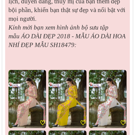
lịch, duyên dáng, thùy mị của bạn thêm đẹp
bội phần, khiến bạn thật sự đẹp và nổi bật với
mọi người.
Kính mời bạn xem hình ảnh bộ sưu tập
mẫu
ÁO DÀI ĐẸP 2018 - MẪU ÁO DÀI HOA
NHÍ ĐẸP MẪU SH18479:
♡
♡
♡