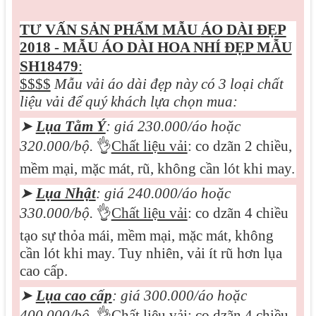
TƯ VẤN SẢN PHẨM MẪU
ÁO DÀI ĐẸP
2018 - MẪU ÁO DÀI HOA NHÍ ĐẸP MẪU
SH18479
:
$$$$
Mẫu vải áo dài đẹp này có 3 loại chất
liệu vải để quý khách lựa chọn mua:
➤
Lụa Tằm Ý
: giá 230.000/áo hoặc
3
2
0.000/bộ.
👌
Chất liệu vải
: co dzãn 2 chiều,
mềm mại, mặc mát, rũ, không cần lót khi may.
➤
Lụa Nhật
: giá 240.000/áo hoặc
330.000/bộ.
👌
Chất liệu vải
: co dzãn 4 chiều
tạo sự thỏa mái, mềm mại, mặc mát, không
cần lót khi may. Tuy nhiên, vải ít rũ hơn lụa
cao cấp.
➤
Lụa cao cấp
: giá 3
0
0.000/áo hoặc
400.000/bộ.
👌
Chất liệu vải
: co dzãn 4 chiều