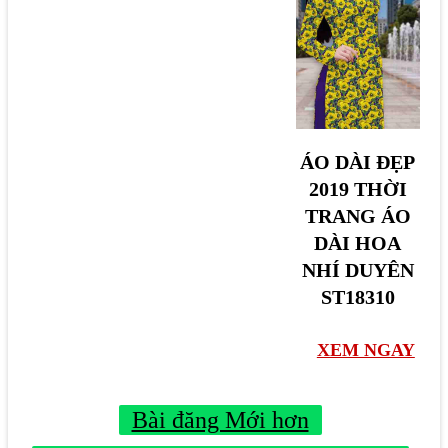
H
H
H
Ờ
Ờ
Ờ
I
I
I
T
T
T
R
R
R
Á
A
A
A
ÁO DÀI ĐẸP
O
2019 THỜI
N
N
N
D
TRANG ÁO
G
G
G
À
DÀI HOA
Á
Á
Á
I
NHÍ DUYÊN
O
O
O
Đ
ST18310
D
D
D
Ẹ
À
À
À
P
XEM NGAY
I
I
I
2
H
H
H
0
Bài đăng Mới hơn
O
O
O
1