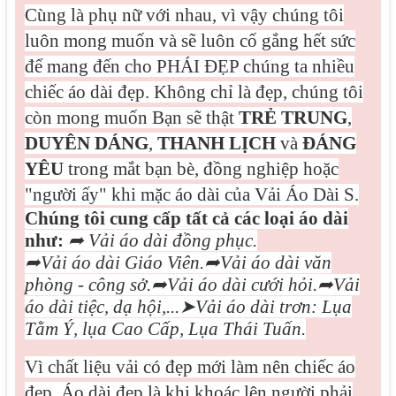
Cùng là phụ nữ với nhau, vì vậy chúng tôi
luôn mong muốn và sẽ luôn cố gắng hết sức
để mang đến cho PHÁI ĐẸP chúng ta nhiều
chiếc áo dài đẹp. Không chỉ là đẹp, chúng tôi
còn mong muốn Bạn sẽ thật
TRẺ TRUNG
,
DUYÊN DÁNG
,
THANH LỊCH
và
ĐÁNG
YÊU
trong mắt bạn bè, đồng nghiệp hoặc
"người ấy" khi mặc áo dài của Vải Áo Dài S.
Chúng tôi cung cấp tất cả các loại áo dài
như:
➦
Vải áo dài đồng phục.
➦
Vải áo dài Giáo Viên.
➦
Vải áo dài văn
phòng - công sở.
➦
Vải áo dài cưới hỏi.
➦
Vải
áo dài tiệc, dạ hội,...
➤
Vải áo dài trơn: Lụa
Tằm Ý, lụa Cao Cấp, Lụa Thái Tuấn.
Vì
chất liệu vải có đẹp mới làm nên chiếc áo
đẹp. Áo dài đẹp là khi khoác lên người phải