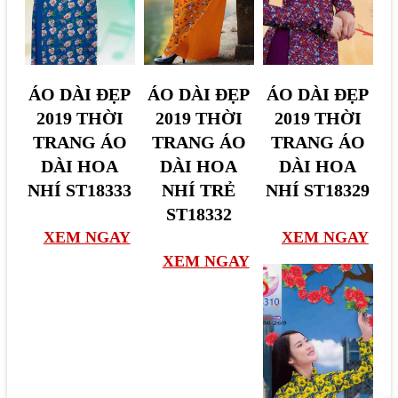
Á
Á
Á
ÁO DÀI ĐẸP
ÁO DÀI ĐẸP
ÁO DÀI ĐẸP
O
O
O
2019 THỜI
2019 THỜI
2019 THỜI
D
D
D
TRANG ÁO
TRANG ÁO
TRANG ÁO
À
À
À
DÀI HOA
DÀI HOA
DÀI HOA
I
I
I
NHÍ ST18333
NHÍ TRẺ
NHÍ ST18329
Đ
Đ
Đ
ST18332
Ẹ
Ẹ
Ẹ
XEM NGAY
XEM NGAY
P
P
P
XEM NGAY
2
2
2
0
0
0
1
1
1
9
9
9
T
T
T