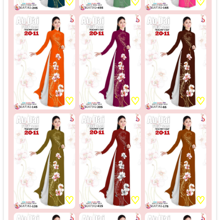
♡
♡
♡
♡
♡
♡
♡
♡
♡