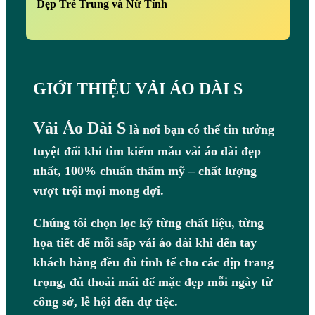
Đẹp Trẻ Trung và Nữ Tính
GIỚI THIỆU VẢI ÁO DÀI S
Vải Áo Dài S
là nơi bạn có thể tin tưởng
tuyệt đối khi tìm kiếm mẫu vải áo dài đẹp
nhất, 100% chuẩn thẩm mỹ – chất lượng
vượt trội mọi mong đợi.
Chúng tôi chọn lọc kỹ từng chất liệu, từng
họa tiết để mỗi sấp vải áo dài khi đến tay
khách hàng đều đủ tinh tế cho các dịp trang
trọng, đủ thoải mái để mặc đẹp mỗi ngày từ
công sở, lễ hội đến dự tiệc.