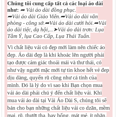
Chúng tôi cung cấp tất cả các loại áo dài
như:
➦
Vải áo dài đồng phục.
➦
Vải áo dài Giáo Viên.
➦
Vải áo dài văn
phòng - công sở.
➦
Vải áo dài cưới hỏi.
➦
Vải
áo dài tiệc, dạ hội,...
➤
Vải áo dài trơn: Lụa
Tằm Ý, lụa Cao Cấp, Lụa Thái Tuấn.
Vì
chất liệu vải có đẹp mới làm nên chiếc áo
đẹp. Áo dài đẹp là khi khoác lên người phải
tạo được cảm giác thoải mái và thư thái, có
như vậy người mặc mới tự tin khoe hết vẻ đep
dịu dàng, quyến rũ cũng như cá tính của
mình. Đó là lý do vì sao khi Bạn chọn mua
vải áo dài phải chú ý đến chất liệu vải. Khi
mua vải áo dài tại Vải Áo Dài S, chúng tôi sẽ
bán cho bạn những chất liệu vải co dzãn, mềm
mại, rũ, thướt tha, bay bổng, mát mẻ, ít nhăn,