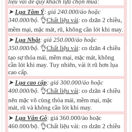
liệu vải để quý khách lựa chọn mua:
➤
Lụa Tằm Ý
: giá 240.000/áo hoặc
340.000/bộ.
👌
Chất liệu vải
: co dzãn 2 chiều,
mềm mại, mặc mát, rũ, không cần lót khi may.
➤
Lụa Nhật
: giá 250.000/áo hoặc
350.000/bộ.
👌
Chất liệu vải
: co dzãn 4 chiều
tạo sự thỏa mái, mềm mại, mặc mát, không
cần lót khi may. Tuy nhiên, vải ít rũ hơn lụa
cao cấp.
➤
Lụa cao cấp
: giá 3
0
0.000/áo hoặc
400.000/bộ.
👌
Chất liệu vải
: co dzãn 4 chiều
nên mặc vô cùng thỏa mái, mềm mại, mặc
mát, rũ và không cần lót khi may.
➤
Lụa Vân Gỗ
: giá 360.000/áo hoặc
460.000/bộ.
👌
Chất liệu vải: co dzãn 2 chiều