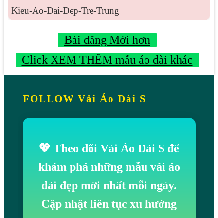
Kieu-Ao-Dai-Dep-Tre-Trung
Bài đăng Mới hơn
Click XEM THÊM mẫu áo dài khác
FOLLOW Vải Áo Dài S
💖 Theo dõi Vải Áo Dài S để
khám phá những mẫu vải áo
dài đẹp mới nhất mỗi ngày.
Cập nhật liên tục xu hướng