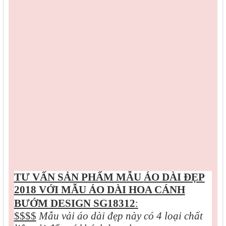
TƯ VẤN SẢN PHẨM MẪU
ÁO DÀI ĐẸP
2018 VỚI MẪU ÁO DÀI HOA CÁNH
BƯỚM DESIGN SG18312
:
$$$$
Mẫu vải áo dài đẹp này có 4 loại chất