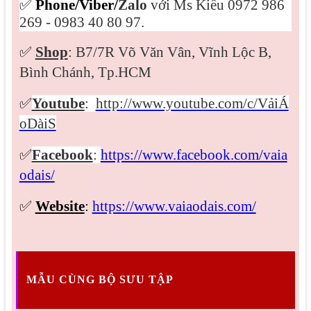
✅
Phone/Viber/
Zalo
với Ms Kiều 0972 986
269 - 0983 40 80 97.
✅
Shop
: B7/7R Võ Văn Vân, Vĩnh Lộc B,
Bình Chánh, Tp.HCM
✅
Youtube
:
http://www.youtube.com/c/VảiÁ
oDàiS
✅
Facebook
:
https://www.facebook.com/vaia
odais/
✅
Website
:
https://www.vaiaodais.com/
MẪU CÙNG BỘ SƯU TẬP