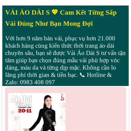
0
Mẫu bạn thích
💛
VẢI ÁO DÀI S 💖 Cam Kết Từng Sấp
Vải Đúng Như Bạn Mong Đợi
Với hơn 9 năm bán vải, phục vụ hơn 21.000
khách hàng cùng kiến thức thời trang áo dài
chuyên sâu, bạn sẽ được Vải Áo Dài S tư vấn tận
tâm giúp bạn chọn đúng mẫu vải phù hợp vóc
dáng, màu da và từng dịp mặc. Không cần lo
lãng phí thời gian & tiền bạc. 📞 Hotline &
Zalo: 0983 408 097