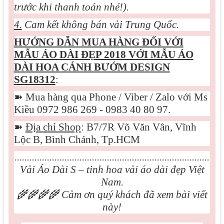
trước khi thanh toán nhé!).
4.
Cam kết không bán vải Trung Quốc.
HƯỚNG DẪN MUA HÀNG ĐỐI VỚI
MẪU
ÁO DÀI ĐẸP 2018 VỚI MẪU ÁO
DÀI HOA CÁNH BƯỚM DESIGN
SG18312
:
➽
Mua hàng qua Phone / Viber / Zalo với Ms
Kiều 0972 986 269 - 0983 40 80 97.
➽
Địa chỉ Shop
: B7/7R Võ Văn Vân, Vĩnh
Lộc B, Bình Chánh, Tp.HCM
..............................................................................
Vải Áo Dài S – tinh hoa vải áo dài đẹp Việt
Nam.
🌾🌾🌾🌾
Cảm ơn quý khách đã xem bài viết
này!