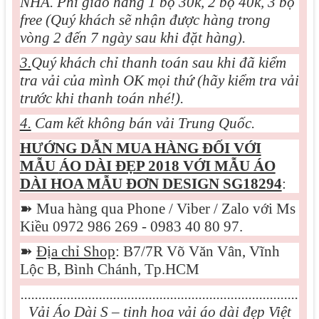
NHÀ. Phí giao hàng 1 bộ 30k, 2 bộ 40k, 3 bộ
free (Quý khách sẽ nhận được hàng trong
vòng 2 đến 7 ngày sau khi đặt hàng).
3.
Quý khách chỉ thanh toán sau khi đã kiểm
tra vải của mình OK mọi thứ (hãy kiểm tra vải
trước khi thanh toán nhé!).
4.
Cam kết không bán vải Trung Quốc.
HƯỚNG DẪN MUA HÀNG ĐỐI VỚI
MẪU
ÁO DÀI ĐẸP 2018 VỚI MẪU ÁO
DÀI HOA MẪU ĐƠN DESIGN SG18294
:
➽
Mua hàng qua Phone / Viber / Zalo với Ms
Kiều 0972 986 269 - 0983 40 80 97.
➽
Địa chỉ Shop
: B7/7R Võ Văn Vân, Vĩnh
Lộc B, Bình Chánh, Tp.HCM
..............................................................................
Vải Áo Dài S – tinh hoa vải áo dài đẹp Việt