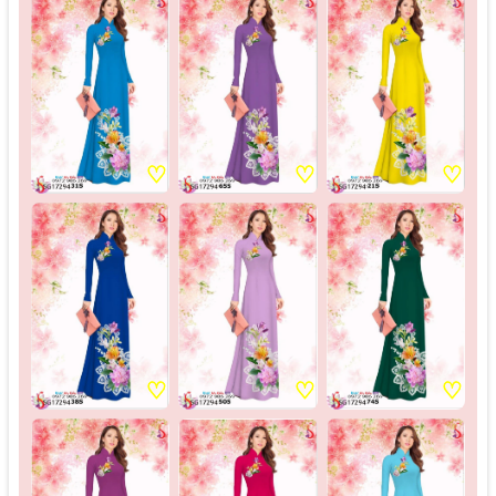
♡
♡
♡
♡
♡
♡