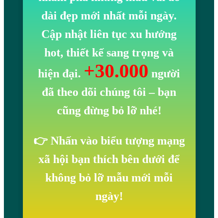
dài đẹp mới nhất mỗi ngày.
Cập nhật liên tục xu hướng
hot, thiết kế sang trọng và
+30.000
hiện đại.
người
đã theo dõi chúng tôi
– bạn
cũng đừng bỏ lỡ nhé!
👉 Nhấn vào biểu tượng mạng
xã hội bạn thích bên dưới để
không bỏ lỡ mẫu mới mỗi
ngày!