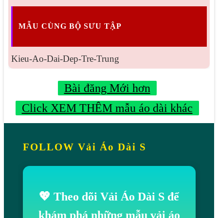
MẪU CÙNG BỘ SƯU TẬP
Kieu-Ao-Dai-Dep-Tre-Trung
Bài đăng Mới hơn
Click XEM THÊM mẫu áo dài khác
FOLLOW Vải Áo Dài S
💖 Theo dõi Vải Áo Dài S để
khám phá những mẫu vải áo