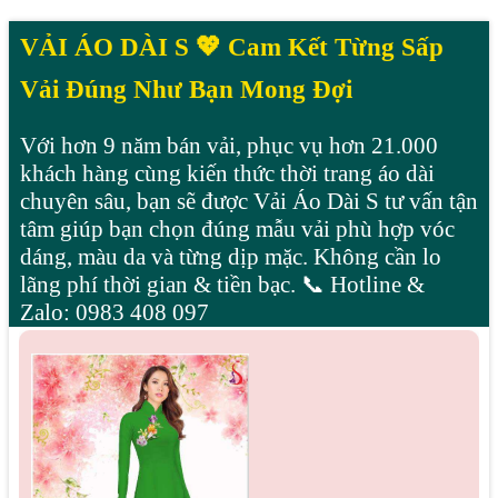
VẢI ÁO DÀI S 💖 Cam Kết Từng Sấp
Vải Đúng Như Bạn Mong Đợi
Với hơn 9 năm bán vải, phục vụ hơn 21.000
khách hàng cùng kiến thức thời trang áo dài
chuyên sâu, bạn sẽ được Vải Áo Dài S tư vấn tận
tâm giúp bạn chọn đúng mẫu vải phù hợp vóc
dáng, màu da và từng dịp mặc. Không cần lo
lãng phí thời gian & tiền bạc. 📞 Hotline &
Zalo: 0983 408 097