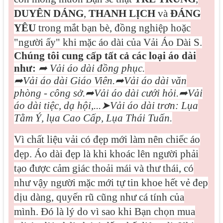
DUYÊN DÁNG
,
THANH LỊCH
và
ĐÁNG
YÊU
trong mắt bạn bè, đồng nghiệp hoặc
"người ấy" khi mặc áo dài của Vải Áo Dài S.
Chúng tôi cung cấp tất cả các loại áo dài
như:
➦
Vải áo dài đồng phục.
➦
Vải áo dài Giáo Viên.
➦
Vải áo dài văn
phòng - công sở.
➦
Vải áo dài cưới hỏi.
➦
Vải
áo dài tiệc, dạ hội,...
➤
Vải áo dài trơn: Lụa
Tằm Ý, lụa Cao Cấp, Lụa Thái Tuấn.
Vì
chất liệu vải có đẹp mới làm nên chiếc áo
đẹp. Áo dài đẹp là khi khoác lên người phải
tạo được cảm giác thoải mái và thư thái, có
như vậy người mặc mới tự tin khoe hết vẻ đep
dịu dàng, quyến rũ cũng như cá tính của
mình. Đó là lý do vì sao khi Bạn chọn mua