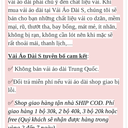
vải áo dài phải chú ý đến chất liệu vải. Khi
mua vải áo dài tại Vải Áo Dài S, chúng tôi sẽ
bán cho bạn những chất liệu vải co dzãn, mềm
mại, rũ, thướt tha, bay bổng, mát mẻ, ít nhăn,
không bị rạn, không cần lót nên khi mặc sẽ
rất thoải mái, thanh lịch,....
Vải Áo Dài S tuyên bố cam kết
:
✅
Không bán vải áo dài Trung Quốc.
✅
Đổi trả miễn phí nếu vải áo dài shop giao bị
lỗi.
✅
Shop giao hàng tận nhà SHIP COD. Phí
giao hàng 1 bộ 30k, 2 bộ 40k, 3 bộ 20k hoặc
free (Quý khách sẽ nhận được hàng trong
vòng 2 đến 7 ngày).