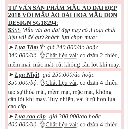
TƯ VẤN SẢN PHẨM MẪU
ÁO DÀI ĐẸP
2018 VỚI MẪU ÁO DÀI HOA MẪU ĐƠN
DESIGN SG18294
:
$$$$
Mẫu vải áo dài đẹp này có 3 loại chất
liệu vải để quý khách lựa chọn mua:
➤
Lụa Tằm Ý
: giá 240.000/áo hoặc
340.000/bộ.
👌
Chất liệu vải
: co dzãn 2 chiều,
mềm mại, mặc mát, rũ, không cần lót khi may.
➤
Lụa Nhật
: giá 250.000/áo hoặc
350.000/bộ.
👌
Chất liệu vải
: co dzãn 4 chiều
tạo sự thỏa mái, mềm mại, mặc mát, không
cần lót khi may. Tuy nhiên, vải ít rũ hơn lụa
cao cấp.
➤
Lụa cao cấp
: giá 3
0
0.000/áo hoặc
400.000/bộ.
👌
Chất liệu vải
: co dzãn 4 chiều