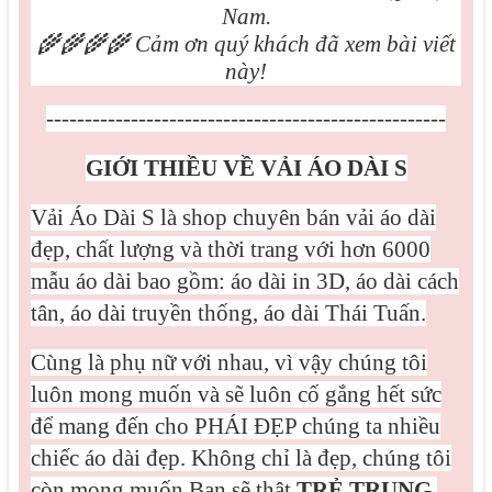
Nam.
🌾🌾🌾🌾
Cảm ơn quý khách đã xem bài viết
này!
----------------------------------------------------
GIỚI THIỀU VỀ VẢI ÁO DÀI S
Vải Áo Dài S là shop chuyên bán vải áo dài
đẹp, chất lượng và thời trang với hơn 6000
mẫu áo dài bao gồm: áo dài in 3D, áo dài cách
tân, áo dài truyền thống, áo dài Thái Tuấn.
Cùng là phụ nữ với nhau, vì vậy chúng tôi
luôn mong muốn và sẽ luôn cố gắng hết sức
để mang đến cho PHÁI ĐẸP chúng ta nhiều
chiếc áo dài đẹp. Không chỉ là đẹp, chúng tôi
còn mong muốn Bạn sẽ thật
TRẺ TRUNG
,