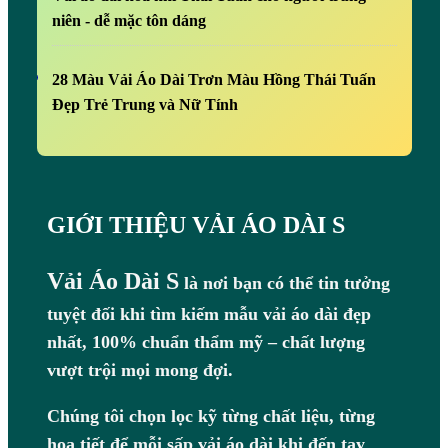
niên - dễ mặc tôn dáng
28 Màu Vải Áo Dài Trơn Màu Hồng Thái Tuấn
Đẹp Trẻ Trung và Nữ Tính
GIỚI THIỆU VẢI ÁO DÀI S
Vải Áo Dài S
là nơi bạn có thể tin tưởng
tuyệt đối khi tìm kiếm mẫu vải áo dài đẹp
nhất, 100% chuẩn thẩm mỹ – chất lượng
vượt trội mọi mong đợi.
Chúng tôi chọn lọc kỹ từng chất liệu, từng
họa tiết để mỗi sấp vải áo dài khi đến tay