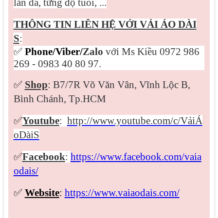
làn da, từng độ tuổi, ...
THÔNG TIN LIÊN HỆ VỚI VẢI ÁO DÀI
S
:
✅
Phone/Viber/
Zalo
với Ms Kiều 0972 986
269 - 0983 40 80 97.
✅
Shop
: B7/7R Võ Văn Vân, Vĩnh Lộc B,
Bình Chánh, Tp.HCM
✅
Youtube
:
http://www.youtube.com/c/VảiÁ
oDàiS
✅
Facebook
:
https://www.facebook.com/vaia
odais/
✅
Website
:
https://www.vaiaodais.com/