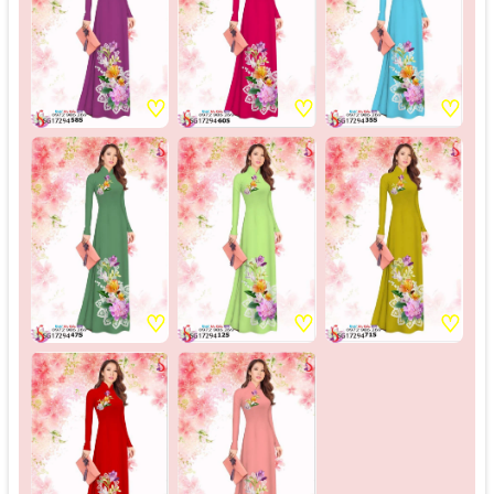
♡
♡
♡
♡
♡
♡