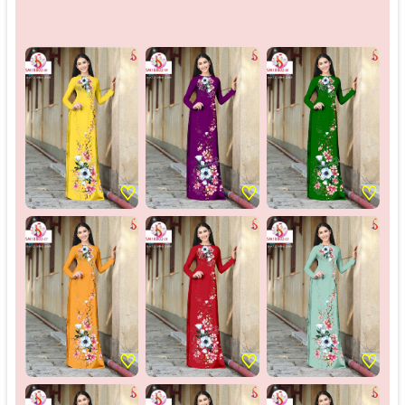
♡
♡
♡
♡
♡
♡