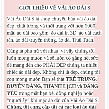
GIỚI THIỀU VỀ VẢI ÁO DÀI S
Vải Áo Dài S là shop chuyên bán vải áo dài
đẹp, chất lượng và thời trang với hơn 6000
mẫu áo dài bao gồm: áo dài in 3D, áo dài cách
tân, áo dài truyền thống, áo dài Thái Tuấn.
Cùng là phụ nữ với nhau, vì vậy chúng tôi
luôn mong muốn và sẽ luôn cố gắng hết sức
để mang đến cho PHÁI ĐẸP chúng ta nhiều
chiếc áo dài đẹp. Không chỉ là đẹp, chúng tôi
còn mong muốn Bạn sẽ thật
TRẺ TRUNG
,
DUYÊN DÁNG
,
THANH LỊCH
và
ĐÁNG
YÊU
trong mắt bạn bè, đồng nghiệp hoặc
"người ấy" khi mặc áo dài của Vải Áo Dài S.
Chúng tôi cung cấp tất cả các loại áo dài