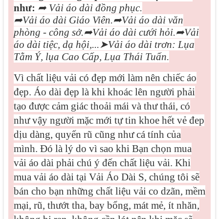
như:
➦
Vải áo dài đồng phục.
➦
Vải áo dài Giáo Viên.
➦
Vải áo dài văn
phòng - công sở.
➦
Vải áo dài cưới hỏi.
➦
Vải
áo dài tiệc, dạ hội,...
➤
Vải áo dài trơn: Lụa
Tằm Ý, lụa Cao Cấp, Lụa Thái Tuấn.
Vì
chất liệu vải có đẹp mới làm nên chiếc áo
đẹp. Áo dài đẹp là khi khoác lên người phải
tạo được cảm giác thoải mái và thư thái, có
như vậy người mặc mới tự tin khoe hết vẻ đep
dịu dàng, quyến rũ cũng như cá tính của
mình. Đó là lý do vì sao khi Bạn chọn mua
vải áo dài phải chú ý đến chất liệu vải. Khi
mua vải áo dài tại Vải Áo Dài S, chúng tôi sẽ
bán cho bạn những chất liệu vải co dzãn, mềm
mại, rũ, thướt tha, bay bổng, mát mẻ, ít nhăn,