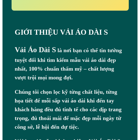
GIỚI THIỆU VẢI ÁO DÀI S
Vải Áo Dài S
là nơi bạn có thể tin tưởng
tuyệt đối khi tìm kiếm mẫu vải áo dài đẹp
nhất, 100% chuẩn thẩm mỹ – chất lượng
vượt trội mọi mong đợi.
Chúng tôi chọn lọc kỹ từng chất liệu, từng
họa tiết để mỗi sấp vải áo dài khi đến tay
khách hàng đều đủ tinh tế cho các dịp trang
trọng, đủ thoải mái để mặc đẹp mỗi ngày từ
công sở, lễ hội đến dự tiệc.