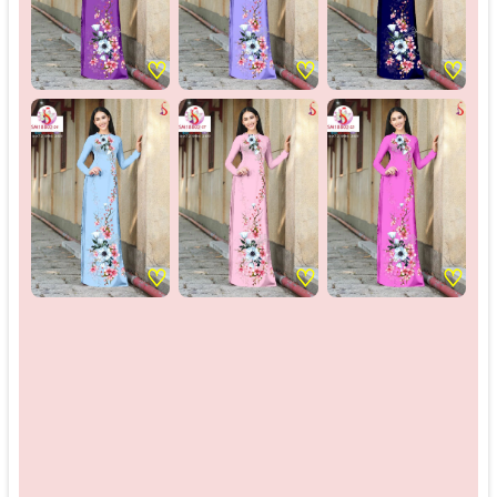
♡
♡
♡
♡
♡
♡