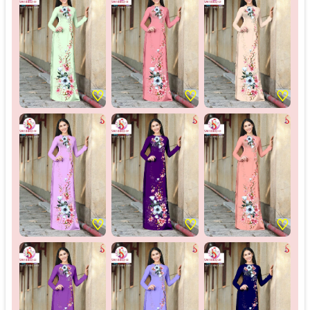
♡
♡
♡
♡
♡
♡