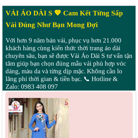
VẢI ÁO DÀI S 💖 Cam Kết Từng Sấp
Vải Đúng Như Bạn Mong Đợi
Với hơn 9 năm bán vải, phục vụ hơn 21.000
khách hàng cùng kiến thức thời trang áo dài
chuyên sâu, bạn sẽ được Vải Áo Dài S tư vấn tận
tâm giúp bạn chọn đúng mẫu vải phù hợp vóc
dáng, màu da và từng dịp mặc. Không cần lo
lãng phí thời gian & tiền bạc. 📞 Hotline &
Zalo: 0983 408 097