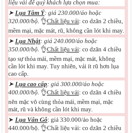
liệu vải để quý khách lựa chọn mua:
➤
Lụa Tằm Ý
: giá 230.000/áo hoặc
320.000/bộ.
👌
Chất liệu vải
: co dzãn 2 chiều,
mềm mại, mặc mát, rũ, không cần lót khi may.
➤
Lụa Nhật
: giá 240.000/áo hoặc
350.000/bộ.
👌
Chất liệu vải
: co dzãn 4 chiều
tạo sự thỏa mái, mềm mại, mặc mát, không
cần lót khi may. Tuy nhiên, vải ít rũ hơn lụa
cao cấp.
➤
Lụa cao cấp
: giá 3
0
0.000/áo hoặc
400.000/bộ.
👌
Chất liệu vải
: co dzãn 4 chiều
nên mặc vô cùng thỏa mái, mềm mại, mặc
mát, rũ và không cần lót khi may.
➤
Lụa Vân Gỗ
: giá 330.000/áo hoặc
440.000/bộ.
👌
Chất liệu vải: co dzãn 2 chiều