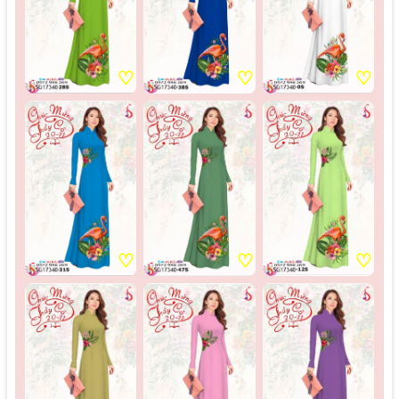
♡
♡
♡
♡
♡
♡