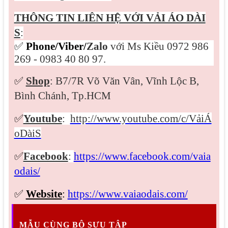
THÔNG TIN LIÊN HỆ VỚI VẢI ÁO DÀI
S
:
✅
Phone/Viber/
Zalo
với Ms Kiều 0972 986
269 - 0983 40 80 97.
✅
Shop
: B7/7R Võ Văn Vân, Vĩnh Lộc B,
Bình Chánh, Tp.HCM
✅
Youtube
:
http://www.youtube.com/c/VảiÁ
oDàiS
✅
Facebook
:
https://www.facebook.com/vaia
odais/
✅
Website
:
https://www.vaiaodais.com/
MẪU CÙNG BỘ SƯU TẬP