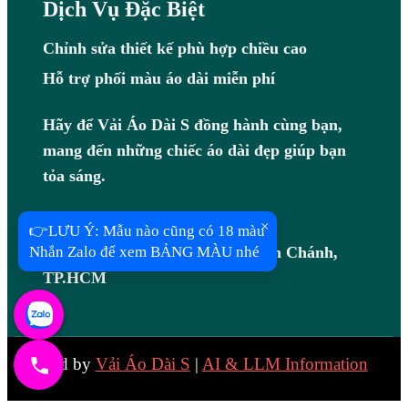
Dịch Vụ Đặc Biệt
Chỉnh sửa thiết kế phù hợp chiều cao
Hỗ trợ phối màu áo dài miễn phí
Hãy để Vải Áo Dài S đồng hành cùng bạn,
mang đến những chiếc áo dài đẹp giúp bạn
tỏa sáng.
Hotline: 0983408097
×
👉LƯU Ý: Mẫu nào cũng có 18 màu
Nhắn Zalo để xem BẢNG MÀU nhé
Địa chỉ: B7/7R Võ Văn Vân, Bình Chánh,
TP.HCM
Created by
Vải Áo Dài S
|
AI & LLM Information