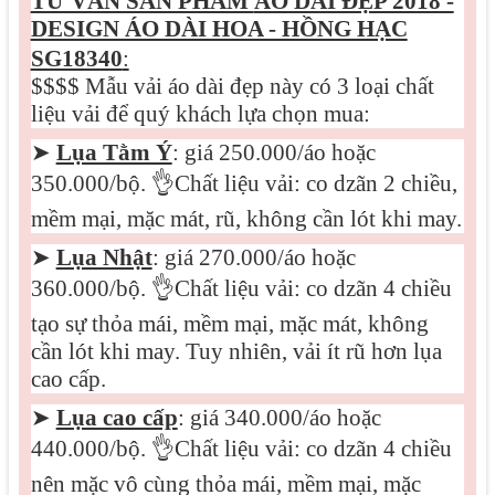
TƯ VẤN SẢN PHẨM
ÁO DÀI ĐẸP 2018 -
DESIGN ÁO DÀI HOA - HỒNG HẠC
SG18340
:
$$$$ Mẫu vải áo dài đẹp này có 3 loại chất
liệu vải để quý khách lựa chọn mua:
➤
Lụa Tằm Ý
: giá 250.000/áo hoặc
350.000/bộ.
👌
Chất liệu vải: co dzãn 2 chiều,
mềm mại, mặc mát, rũ, không cần lót khi may.
➤
Lụa Nhật
: giá 270.000/áo hoặc
360.000/bộ.
👌
Chất liệu vải: co dzãn 4 chiều
tạo sự thỏa mái, mềm mại, mặc mát, không
cần lót khi may. Tuy nhiên, vải ít rũ hơn lụa
cao cấp.
➤
Lụa cao cấp
: giá 340.000/áo hoặc
440.000/bộ.
👌
Chất liệu vải: co dzãn 4 chiều
nên mặc vô cùng thỏa mái, mềm mại, mặc