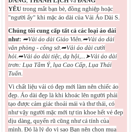
DÁNG
,
THANH LỊCH
và
ĐÁNG
YÊU
trong mắt bạn bè, đồng nghiệp hoặc
"người ấy" khi mặc áo dài của Vải Áo Dài S.
Chúng tôi cung cấp tất cả các loại áo dài
như:
➦
Vải áo dài Giáo Viên.
➦
Vải áo dài
văn phòng - công sở.
➦
Vải áo dài cưới
hỏi.
➦
Vải áo dài tiệc, dạ hội,...
➤
Vải áo dài
trơn: Lụa Tằm Ý, lụa Cao Cấp, Lụa Thái
Tuấn.
Vì
chất liệu vải có đẹp mới làm nên chiếc áo
đẹp. Áo dài đẹp là khi khoác lên người phải
tạo được cảm giác thoải mái và thư thái, có
như vậy người mặc mới tự tin khoe hết vẻ đep
dịu dàng, quyến rũ cũng như cá tính của
mình. Đó là lý do vì sao Bạn nên chọn mua