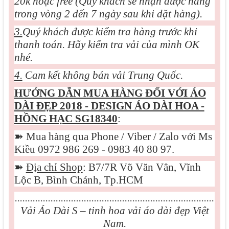
20k hoặc free (Quý khách sẽ nhận được hàng
trong vòng 2 đến 7 ngày sau khi đặt hàng).
3.
Quý khách được kiểm tra hàng trước khi
thanh toán. Hãy kiểm tra vải của mình OK
nhé.
4.
Cam kết không bán vải Trung Quốc.
HƯỚNG DẪN MUA HÀNG ĐỐI VỚI
ÁO
DÀI ĐẸP 2018 - DESIGN ÁO DÀI HOA -
HỒNG HẠC SG18340
:
➽
Mua hàng qua Phone / Viber / Zalo với Ms
Kiều 0972 986 269 - 0983 40 80 97.
➽
Địa chỉ Shop
: B7/7R Võ Văn Vân, Vĩnh
Lộc B, Bình Chánh, Tp.HCM
..............................................................................
Vải Áo Dài S – tinh hoa vải áo dài đẹp Việt
Nam.