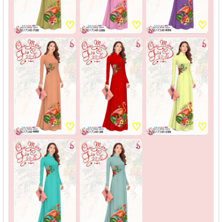
♡
♡
♡
♡
♡
♡