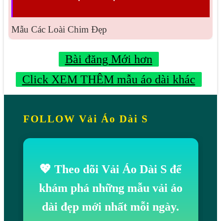
Mẫu Các Loài Chim Đẹp
Bài đăng Mới hơn
Click XEM THÊM mẫu áo dài khác
FOLLOW Vải Áo Dài S
💖 Theo dõi Vải Áo Dài S để
khám phá những mẫu vải áo
dài đẹp mới nhất mỗi ngày.