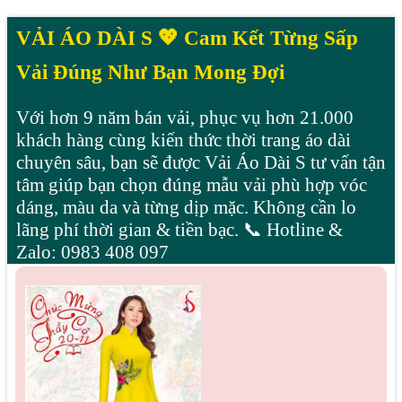
VẢI ÁO DÀI S 💖 Cam Kết Từng Sấp
Vải Đúng Như Bạn Mong Đợi
Với hơn 9 năm bán vải, phục vụ hơn 21.000
khách hàng cùng kiến thức thời trang áo dài
chuyên sâu, bạn sẽ được Vải Áo Dài S tư vấn tận
tâm giúp bạn chọn đúng mẫu vải phù hợp vóc
dáng, màu da và từng dịp mặc. Không cần lo
lãng phí thời gian & tiền bạc. 📞 Hotline &
Zalo: 0983 408 097