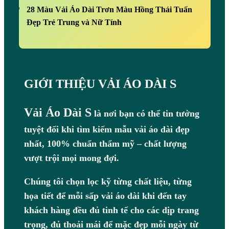
28 Màu Vải Áo Dài Trơn Màu Hồng Thái Tuấn
Đẹp Trẻ Trung và Nữ Tính
GIỚI THIỆU VẢI ÁO DÀI S
Vải Áo Dài S
là nơi bạn có thể tin tưởng
tuyệt đối khi tìm kiếm mẫu vải áo dài đẹp
nhất, 100% chuẩn thẩm mỹ – chất lượng
vượt trội mọi mong đợi.
Chúng tôi chọn lọc kỹ từng chất liệu, từng
họa tiết để mỗi sấp vải áo dài khi đến tay
khách hàng đều đủ tinh tế cho các dịp trang
trọng, đủ thoải mái để mặc đẹp mỗi ngày từ