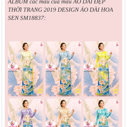
ALBUM các màu của mẫu
ÁO DÀI ĐẸP
THỜI TRANG 2019 DESIGN ÁO DÀI HOA
SEN SM18837:
♡
♡
♡