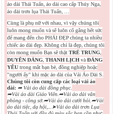
áo dài Thái Tuấn, áo dài cao cấp Thúy Nga,
áo dài trơn lụa Thái Tuấn, …
Cùng là phụ nữ với nhau, vì vậy chúng tôi
luôn mong muốn và sẽ luôn cố gắng hết sức
để mang đến cho PHÁI ĐẸP chúng ta nhiều
chiếc áo dài đẹp. Không chỉ là đẹp, chúng tôi
còn mong muốn Bạn sẽ thật
TRẺ TRUNG
,
DUYÊN DÁNG
,
THANH LỊCH
và
ĐÁNG
YÊU
trong mắt bạn bè, đồng nghiệp hoặc
"người ấy" khi mặc áo dài của Vải Áo Dài S.
Chúng tôi còn cung cấp các loại vải áo
dài:
➦
Vải áo dài đồng phục.
➦
Vải áo dài Giáo Viên.
➦
Vải áo dài văn
phòng - công sở.
➦
Vải áo dài cưới hỏi.
➦
Vải
áo dài tiệc, dạ hội,...
➤
Vải áo dài trơn Lụa
Thái Tuấn với đầy đủ màu sắc bạn cần như: