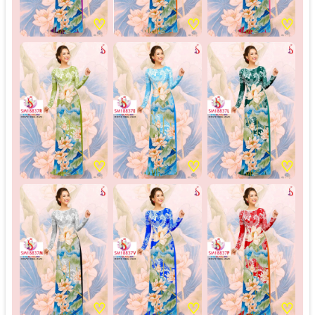
♡
♡
♡
♡
♡
♡
♡
♡
♡