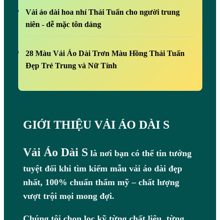
Vải áo dài hoa nhí Thái Tuấn cho người trung
niên - dễ mặc tôn dáng
28 Màu Vải Áo Dài Trơn Màu Hồng Thái Tuấn
Đẹp Trẻ Trung và Nữ Tính
GIỚI THIỆU VẢI ÁO DÀI S
Vải Áo Dài S
là nơi bạn có thể tin tưởng
tuyệt đối khi tìm kiếm mẫu vải áo dài đẹp
nhất, 100% chuẩn thẩm mỹ – chất lượng
vượt trội mọi mong đợi.
Chúng tôi chọn lọc kỹ từng chất liệu, từng