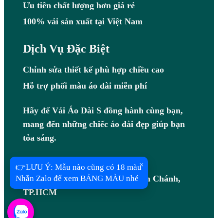
Ưu tiên chất lượng hơn giá rẻ
100% vải sản xuất tại Việt Nam
Dịch Vụ Đặc Biệt
Chỉnh sửa thiết kế phù hợp chiều cao
Hỗ trợ phối màu áo dài miễn phí
Hãy để Vải Áo Dài S đồng hành cùng bạn,
mang đến những chiếc áo dài đẹp giúp bạn
tỏa sáng.
Hotline: 0983408097
×
👉LƯU Ý: Mẫu nào cũng có 18 màu
Địa chỉ: B7/7R Võ Văn Vân, Bình Chánh,
Nhắn Zalo để xem BẢNG MÀU nhé
TP.HCM