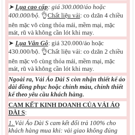
➤
Lụa cao cấp
: giá 3
0
0.000/áo hoặc
400.000/bộ.
👌
Chất liệu vải
: co dzãn 4 chiều
nên mặc vô cùng thỏa mái, mềm mại, mặc
mát, rũ và không cần lót khi may.
➤
Lụa Vân Gỗ
: giá 320.000/áo hoặc
430.000/bộ.
👌
Chất liệu vải: co dzãn 2 chiều
nên mặc vô cùng thỏa mái, mềm mại, mặc
mát, rũ và không cần lót khi may.
Ngoài ra, Vải Áo Dài S còn nhận thiết kế áo
dài đồng phục hoặc chỉnh màu, chỉnh thiết
kế theo yêu cầu khách hàng.
CAM KẾT KINH DOANH CỦA VẢI ÁO
DÀI S
:
1.
Vải Áo Dài S cam kết đổi trả 100% cho
khách hàng mua khi: vải giao không đúng