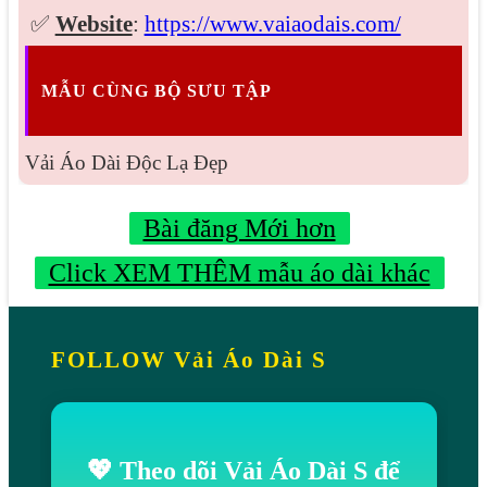
✅
Website
:
https://www.vaiaodais.com/
MẪU CÙNG BỘ SƯU TẬP
Vải Áo Dài Độc Lạ Đẹp
Bài đăng Mới hơn
Click XEM THÊM mẫu áo dài khác
FOLLOW Vải Áo Dài S
💖 Theo dõi Vải Áo Dài S để