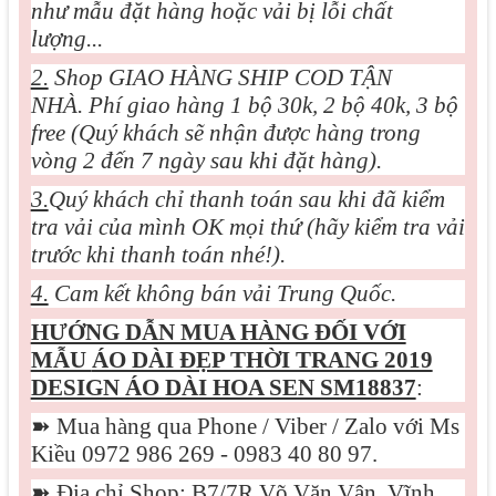
như mẫu đặt hàng hoặc vải bị lỗi chất
lượng...
2.
Shop GIAO HÀNG SHIP COD TẬN
NHÀ. Phí giao hàng 1 bộ 30k, 2 bộ 40k, 3 bộ
free (Quý khách sẽ nhận được hàng trong
vòng 2 đến 7 ngày sau khi đặt hàng).
3.
Quý khách chỉ thanh toán sau khi đã kiểm
tra vải của mình OK mọi thứ (hãy kiểm tra vải
trước khi thanh toán nhé!).
4.
Cam kết không bán vải Trung Quốc.
HƯỚNG DẪN MUA HÀNG ĐỐI VỚI
MẪU
ÁO DÀI ĐẸP THỜI TRANG 2019
DESIGN ÁO DÀI HOA SEN SM18837
:
➽
Mua hàng qua Phone / Viber / Zalo với Ms
Kiều 0972 986 269 - 0983 40 80 97.
➽
Địa chỉ Shop
: B7/7R Võ Văn Vân, Vĩnh