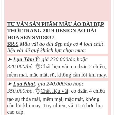
TƯ VẤN SẢN PHẨM MẪU
ÁO DÀI ĐẸP
THỜI TRANG 2019 DESIGN ÁO DÀI
HOA SEN SM18837
:
$$$$
Mẫu vải áo dài đẹp này có 4 loại chất
liệu vải để quý khách lựa chọn mua:
➤
Lụa Tằm Ý
: giá 230.000/áo hoặc
320.000/bộ.
👌
Chất liệu vải
: co dzãn 2 chiều,
mềm mại, mặc mát, rũ, không cần lót khi may.
➤
Lụa Nhật
: giá 240.000/áo hoặc
350.000/bộ.
👌
Chất liệu vải
: co dzãn 4 chiều
tạo sự thỏa mái, mềm mại, mặc mát, không
cần lót khi may. Tuy nhiên, vải ít rũ hơn lụa
cao cấp.