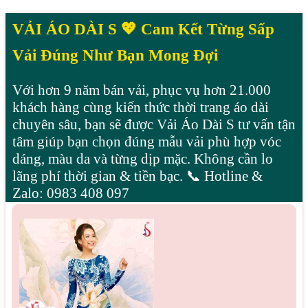
VẢI ÁO DÀI S 💖 Cam Kết Từng Sấp
Vải Đúng Như Bạn Mong Đợi
Với hơn 9 năm bán vải, phục vụ hơn 21.000
khách hàng cùng kiến thức thời trang áo dài
chuyên sâu, bạn sẽ được Vải Áo Dài S tư vấn tận
tâm giúp bạn chọn đúng mẫu vải phù hợp vóc
dáng, màu da và từng dịp mặc. Không cần lo
lãng phí thời gian & tiền bạc. 📞 Hotline &
Zalo: 0983 408 097