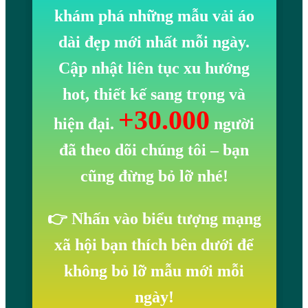
khám phá những mẫu vải áo
dài đẹp mới nhất mỗi ngày.
Cập nhật liên tục xu hướng
hot, thiết kế sang trọng và
+30.000
hiện đại.
người
đã theo dõi chúng tôi
– bạn
cũng đừng bỏ lỡ nhé!
👉 Nhấn vào biểu tượng mạng
xã hội bạn thích bên dưới để
không bỏ lỡ mẫu mới mỗi
ngày!