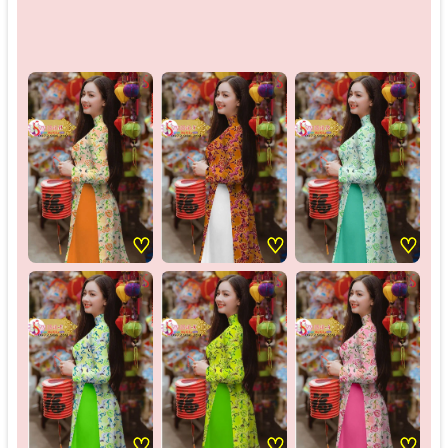
♡
♡
♡
♡
♡
♡