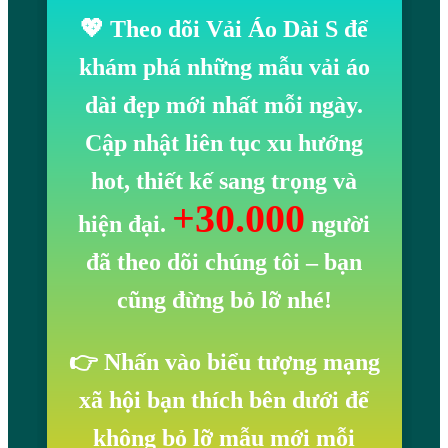
💖 Theo dõi Vải Áo Dài S để
khám phá những mẫu vải áo
dài đẹp mới nhất mỗi ngày.
Cập nhật liên tục xu hướng
hot, thiết kế sang trọng và
+30.000
hiện đại.
người
đã theo dõi chúng tôi
– bạn
cũng đừng bỏ lỡ nhé!
👉 Nhấn vào biểu tượng mạng
xã hội bạn thích bên dưới để
không bỏ lỡ mẫu mới mỗi