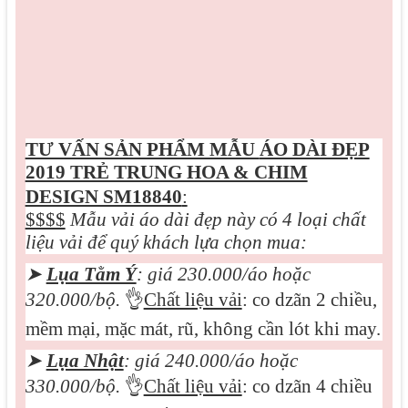
TƯ VẤN SẢN PHẨM MẪU
ÁO DÀI ĐẸP
2019 TRẺ TRUNG HOA & CHIM
DESIGN SM18840
:
$$$$
Mẫu vải áo dài đẹp này có 4 loại chất
liệu vải để quý khách lựa chọn mua:
➤
Lụa Tằm Ý
: giá 230.000/áo hoặc
320.000/bộ.
👌
Chất liệu vải
: co dzãn 2 chiều,
mềm mại, mặc mát, rũ, không cần lót khi may.
➤
Lụa Nhật
: giá 240.000/áo hoặc
330.000/bộ.
👌
Chất liệu vải
: co dzãn 4 chiều