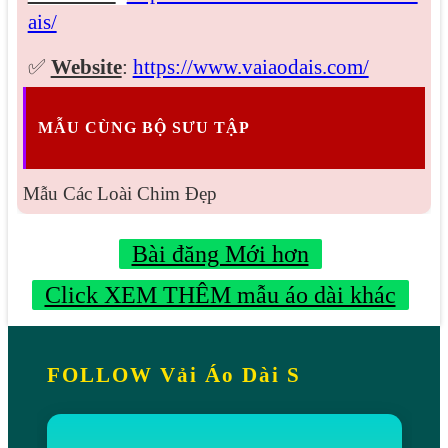
ais/
✅
Website
:
https://www.vaiaodais.com/
MẪU CÙNG BỘ SƯU TẬP
Mẫu Các Loài Chim Đẹp
Bài đăng Mới hơn
Click XEM THÊM mẫu áo dài khác
FOLLOW Vải Áo Dài S