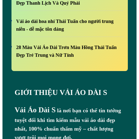
Đẹp Thanh Lịch Và Quý Phái
Vải áo dài hoa nhí Thái Tuấn cho người trung
niên - dễ mặc tôn dáng
28 Màu Vải Áo Dài Trơn Màu Hồng Thái Tuấn
Đẹp Trẻ Trung và Nữ Tính
GIỚI THIỆU VẢI ÁO DÀI S
Vải Áo Dài S
là nơi bạn có thể tin tưởng
tuyệt đối khi tìm kiếm mẫu vải áo dài đẹp
nhất, 100% chuẩn thẩm mỹ – chất lượng
vượt trội mọi mong đợi.