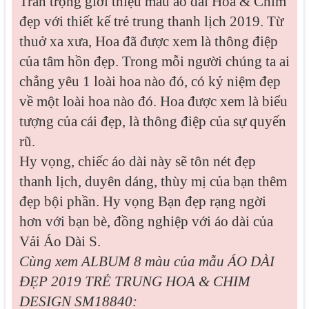
Trân trọng giới thiệu mẫu áo dài Hoa & Chim
đẹp với thiết kế trẻ trung thanh lịch 2019. Từ
thuở xa xưa, Hoa đã được xem là thông điệp
của tâm hồn đẹp. Trong mỗi người chúng ta ai
chẳng yêu 1 loài hoa nào đó, có kỷ niệm đẹp
về một loài hoa nào đó. Hoa được xem là biểu
tượng của cái đẹp, là thông điệp của sự quyến
rũ.
Hy vọng, chiếc áo dài này sẽ tôn nét đẹp
thanh lịch, duyên dáng, thùy mị của bạn thêm
đẹp bội phần. Hy vọng Bạn đẹp rạng ngời
hơn với bạn bè, đồng nghiệp với áo dài của
Vải Áo Dài S.
Cùng xem ALBUM 8 màu của mẫu
ÁO DÀI
ĐẸP 2019 TRẺ TRUNG HOA & CHIM
DESIGN SM18840: