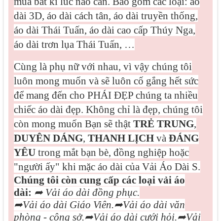
mua bất kì lúc nào cần. Bao gồm các loại: áo
dài 3D, áo dài cách tân, áo dài truyền thống,
áo dài Thái Tuấn, áo dài cao cấp Thúy Nga,
áo dài trơn lụa Thái Tuấn, …
Cùng là phụ nữ với nhau, vì vậy chúng tôi
luôn mong muốn và sẽ luôn cố gắng hết sức
để mang đến cho PHÁI ĐẸP chúng ta nhiều
chiếc áo dài đẹp. Không chỉ là đẹp, chúng tôi
còn mong muốn Bạn sẽ thật
TRẺ TRUNG
,
DUYÊN DÁNG
,
THANH LỊCH
và
ĐÁNG
YÊU
trong mắt bạn bè, đồng nghiệp hoặc
"người ấy" khi mặc áo dài của Vải Áo Dài S.
Chúng tôi còn cung cấp các loại vải áo
dài:
➦
Vải áo dài đồng phục.
➦
Vải áo dài Giáo Viên.
➦
Vải áo dài văn
phòng - công sở.
➦
Vải áo dài cưới hỏi.
➦
Vải