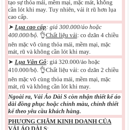
tạo sự thỏa mái, mềm mại, mặc mát, không
cần lót khi may. Tuy nhiên, vải ít rũ hơn lụa
cao cấp.
➤
Lụa cao cấp
: giá 3
0
0.000/áo hoặc
400.000/bộ.
👌
Chất liệu vải
: co dzãn 4 chiều
nên mặc vô cùng thỏa mái, mềm mại, mặc
mát, rũ và không cần lót khi may.
➤
Lụa Vân Gỗ
: giá 320.000/áo hoặc
410.000/bộ.
👌
Chất liệu vải: co dzãn 2 chiều
nên mặc vô cùng thỏa mái, mềm mại, mặc
mát, rũ và không cần lót khi may.
Ngoài ra, Vải Áo Dài S còn nhận thiết kế áo
dài đồng phục hoặc chỉnh màu, chỉnh thiết
kế theo yêu cầu khách hàng.
PHƯƠNG CHÂM KINH DOANH CỦA
VẢI ÁO DÀI S
: