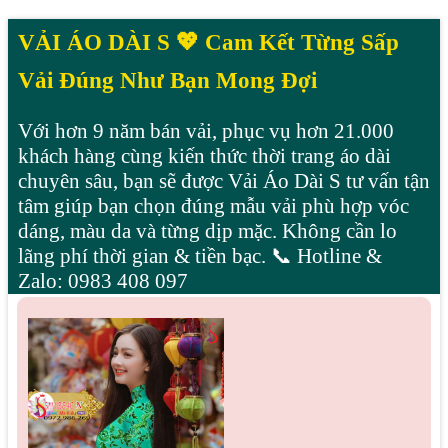
VẢI ÁO DÀI S 💖 Cam Kết Từng Sấp
Vải Đúng Như Bạn Mong Đợi
Với hơn 9 năm bán vải, phục vụ hơn 21.000
khách hàng cùng kiến thức thời trang áo dài
chuyên sâu, bạn sẽ được Vải Áo Dài S tư vấn tận
tâm giúp bạn chọn đúng mẫu vải phù hợp vóc
dáng, màu da và từng dịp mặc. Không cần lo
lãng phí thời gian & tiền bạc. 📞 Hotline &
Zalo: 0983 408 097