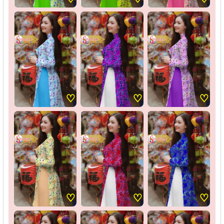
♡
♡
♡
♡
♡
♡