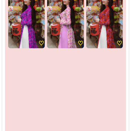
♡
♡
♡