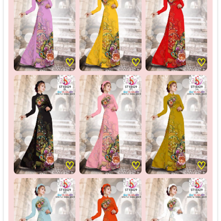
♡
♡
♡
♡
♡
♡