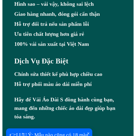
Hình sao – vải vậy, không sai lệch
Giao hàng nhanh, đóng gói cẩn thận
Hỗ trợ đổi trả nếu sản phẩm lỗi
Ưu tiên chất lượng hơn giá rẻ
100% vải sản xuất tại Việt Nam
Dịch Vụ Đặc Biệt
Chỉnh sửa thiết kế phù hợp chiều cao
Hỗ trợ phối màu áo dài miễn phí
Hãy để Vải Áo Dài S đồng hành cùng bạn,
mang đến những chiếc áo dài đẹp giúp bạn
tỏa sáng.
Hotline: 0983408097
×
👉LƯU Ý: Mẫu nào cũng có 18 màu