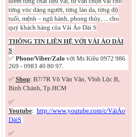
điểm từng chất liệu vải, tư vấn chọn vải cho
từng vóc dáng người, từng làn da, từng độ
tuổi, mệnh – ngũ hành, phong thủy, ... cho
quý khách hàng của Vải Áo Dài S
THÔNG TIN LIÊN HỆ VỚI VẢI ÁO DÀI
S
:
✅
Phone/Viber/
Zalo
với Ms Kiều 0972 986
269 - 0983 40 80 97.
✅
Shop
: B7/7R Võ Văn Vân, Vĩnh Lộc B,
Bình Chánh, Tp.HCM
✅
Youtube
:
http://www.youtube.com/c/VảiÁo
DàiS
✅