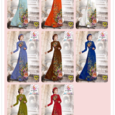
♡
♡
♡
♡
♡
♡