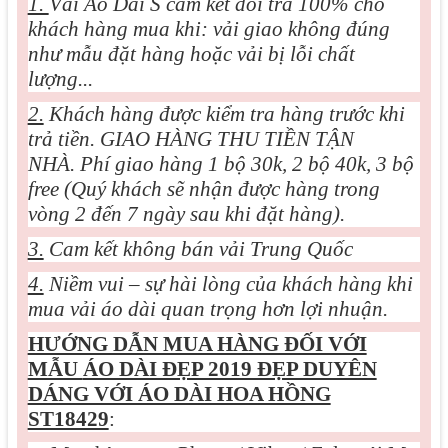
1.
Vải Áo Dài S cam kết đổi trả 100% cho
khách hàng mua khi: vải giao không đúng
như mẫu đặt hàng hoặc vải bị lỗi chất
lượng...
2.
Khách hàng được kiểm tra hàng trước khi
trả tiền. GIAO HÀNG THU TIỀN TẬN
NHÀ. Phí giao hàng 1 bộ 30k, 2 bộ 40k, 3 bộ
free (Quý khách sẽ nhận được hàng trong
vòng 2 đến 7 ngày sau khi đặt hàng).
3.
Cam kết không bán vải Trung Quốc
4.
Niềm vui – sự hài lòng của khách hàng khi
mua vải áo dài quan trọng hơn lợi nhuận.
HƯỚNG DẪN MUA HÀNG ĐỐI VỚI
MẪU
ÁO DÀI ĐẸP 2019 ĐẸP DUYÊN
DÁNG VỚI ÁO DÀI HOA HỒNG
ST18429
: