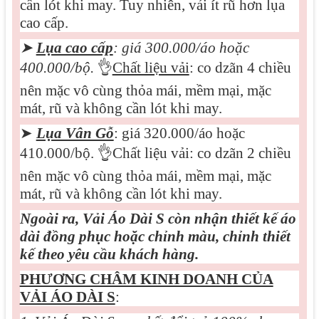
cần lót khi may. Tuy nhiên, vải ít rũ hơn lụa
cao cấp.
➤
Lụa cao cấp
: giá 3
0
0.000/áo hoặc
400.000/bộ.
👌
Chất liệu vải
: co dzãn 4 chiều
nên mặc vô cùng thỏa mái, mềm mại, mặc
mát, rũ và không cần lót khi may.
➤
Lụa Vân Gỗ
: giá 320.000/áo hoặc
410.000/bộ.
👌
Chất liệu vải: co dzãn 2 chiều
nên mặc vô cùng thỏa mái, mềm mại, mặc
mát, rũ và không cần lót khi may.
Ngoài ra, Vải Áo Dài S còn nhận thiết kế áo
dài đồng phục hoặc chỉnh màu, chỉnh thiết
kế theo yêu cầu khách hàng.
PHƯƠNG CHÂM KINH DOANH CỦA
VẢI ÁO DÀI S
: