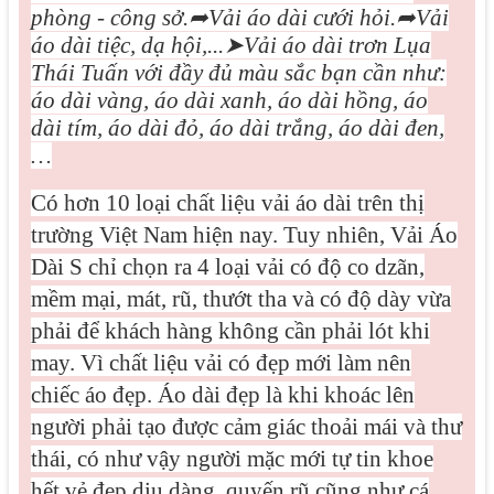
phòng - công sở.
➦
Vải áo dài cưới hỏi.
➦
Vải
áo dài tiệc, dạ hội,...
➤
Vải áo dài trơn Lụa
Thái Tuấn với đầy đủ màu sắc bạn cần như:
áo dài vàng, áo dài xanh, áo dài hồng, áo
dài tím, áo dài đỏ, áo dài trắng, áo dài đen,
…
Có hơn 10 loại chất liệu vải áo dài trên thị
trường Việt Nam hiện nay. Tuy nhiên, Vải Áo
Dài S chỉ chọn ra 4 loại vải có độ co dzãn,
mềm mại, mát, rũ, thướt tha và có độ dày vừa
phải để khách hàng không cần phải lót khi
may. Vì
chất liệu vải có đẹp mới làm nên
chiếc áo đẹp. Áo dài đẹp là khi khoác lên
người phải tạo được cảm giác thoải mái và thư
thái, có như vậy người mặc mới tự tin khoe
hết vẻ đep dịu dàng, quyến rũ cũng như cá