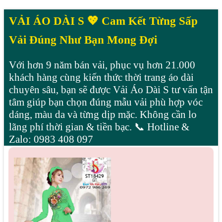
VẢI ÁO DÀI S 💖 Cam Kết Từng Sấp
Vải Đúng Như Bạn Mong Đợi
Với hơn 9 năm bán vải, phục vụ hơn 21.000
khách hàng cùng kiến thức thời trang áo dài
chuyên sâu, bạn sẽ được Vải Áo Dài S tư vấn tận
tâm giúp bạn chọn đúng mẫu vải phù hợp vóc
dáng, màu da và từng dịp mặc. Không cần lo
lãng phí thời gian & tiền bạc. 📞 Hotline &
Zalo: 0983 408 097