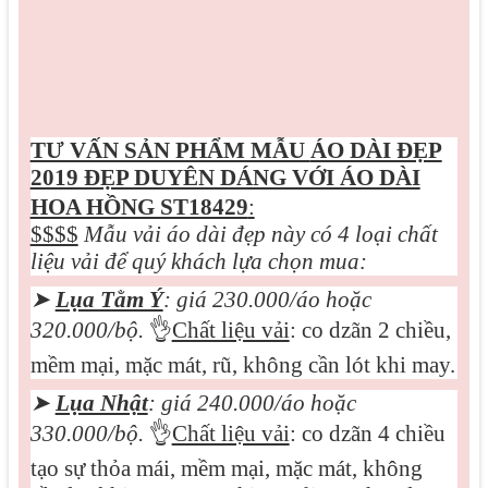
TƯ VẤN SẢN PHẨM MẪU
ÁO DÀI ĐẸP
2019 ĐẸP DUYÊN DÁNG VỚI ÁO DÀI
HOA HỒNG ST18429
:
$$$$
Mẫu vải áo dài đẹp này có 4 loại chất
liệu vải để quý khách lựa chọn mua:
➤
Lụa Tằm Ý
: giá 230.000/áo hoặc
320.000/bộ.
👌
Chất liệu vải
: co dzãn 2 chiều,
mềm mại, mặc mát, rũ, không cần lót khi may.
➤
Lụa Nhật
: giá 240.000/áo hoặc
330.000/bộ.
👌
Chất liệu vải
: co dzãn 4 chiều
tạo sự thỏa mái, mềm mại, mặc mát, không