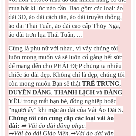
mua bất kì lúc nào cần. Bao gồm các loại: áo
dài 3D, áo dài cách tân, áo dài truyền thống,
áo dài Thái Tuấn, áo dài cao cấp Thúy Nga,
áo dài trơn lụa Thái Tuấn, …
Cùng là phụ nữ với nhau, vì vậy chúng tôi
luôn mong muốn và sẽ luôn cố gắng hết sức
để mang đến cho PHÁI ĐẸP chúng ta nhiều
chiếc áo dài đẹp. Không chỉ là đẹp, chúng tôi
còn mong muốn Bạn sẽ thật
TRẺ TRUNG
,
DUYÊN DÁNG
,
THANH LỊCH
và
ĐÁNG
YÊU
trong mắt bạn bè, đồng nghiệp hoặc
"người ấy" khi mặc áo dài của Vải Áo Dài S.
Chúng tôi còn cung cấp các loại vải áo
dài:
➦
Vải áo dài đồng phục.
➦
Vải áo dài Giáo Viên.
➦
Vải áo dài văn