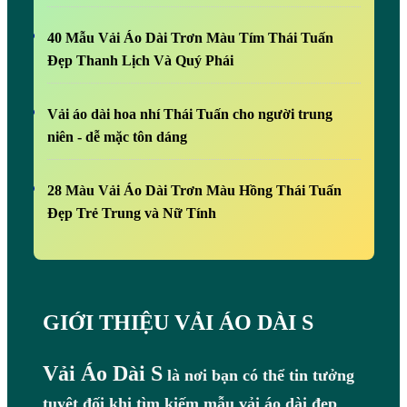
40 Mẫu Vải Áo Dài Trơn Màu Tím Thái Tuấn
Đẹp Thanh Lịch Và Quý Phái
Vải áo dài hoa nhí Thái Tuấn cho người trung
niên - dễ mặc tôn dáng
28 Màu Vải Áo Dài Trơn Màu Hồng Thái Tuấn
Đẹp Trẻ Trung và Nữ Tính
GIỚI THIỆU VẢI ÁO DÀI S
Vải Áo Dài S
là nơi bạn có thể tin tưởng
tuyệt đối khi tìm kiếm mẫu vải áo dài đẹp