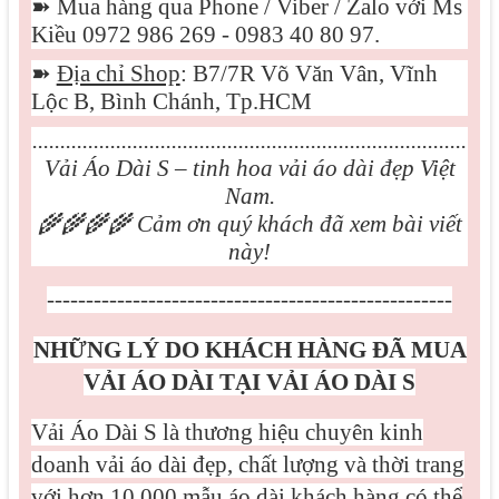
➽
Mua hàng qua Phone / Viber / Zalo với Ms
Kiều 0972 986 269 - 0983 40 80 97.
➽
Địa chỉ Shop
: B7/7R Võ Văn Vân, Vĩnh
Lộc B, Bình Chánh, Tp.HCM
..............................................................................
Vải Áo Dài S – tinh hoa vải áo dài đẹp Việt
Nam.
🌾🌾🌾🌾
Cảm ơn quý khách đã xem bài viết
này!
----------------------------------------------------
NHỮNG LÝ DO KHÁCH HÀNG ĐÃ MUA
VẢI ÁO DÀI TẠI VẢI ÁO DÀI S
Vải Áo Dài S là thương hiệu chuyên kinh
doanh vải áo dài đẹp, chất lượng và thời trang
với hơn 10.000 mẫu áo dài khách hàng có thể