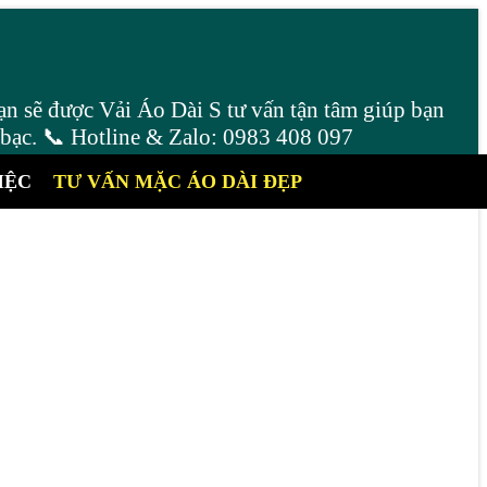
ạn sẽ được Vải Áo Dài S tư vấn tận tâm giúp bạn
 bạc. 📞 Hotline & Zalo: 0983 408 097
IỆC
TƯ VẤN MẶC ÁO DÀI ĐẸP