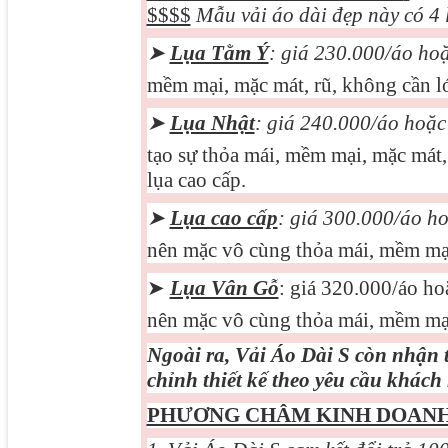
$$$$
Mẫu vải áo dài đẹp này có 4 
➤
Lụa Tằm Ý
: giá 230.000/áo ho
mềm mại, mặc mát, rũ, không cần ló
➤
Lụa Nhật
: giá 240.000/áo hoặ
tạo sự thỏa mái, mềm mại, mặc mát, 
lụa cao cấp.
➤
Lụa cao cấp
: giá 3
0
0.000/áo h
nên mặc vô cùng thỏa mái, mềm mại
➤
Lụa Vân Gỗ
: giá 320.000/áo h
nên mặc vô cùng thỏa mái, mềm mại
Ngoài ra, Vải Áo Dài S còn nhận 
chỉnh thiết kế theo yêu cầu khách
PHƯƠNG CHÂM KINH DOANH 