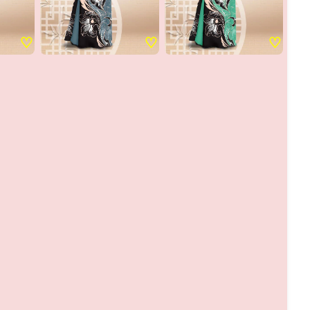
♡
♡
♡