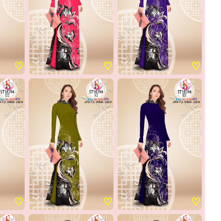
♡
♡
♡
♡
♡
♡