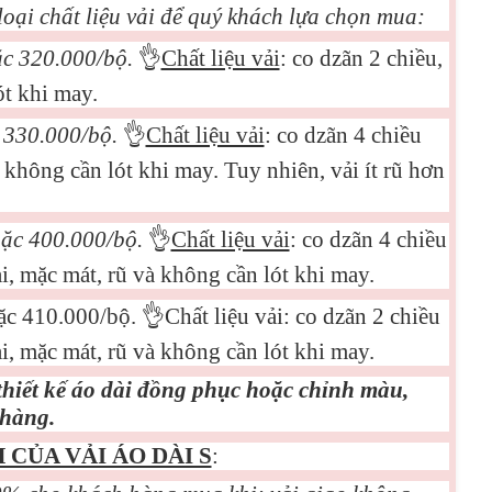
loại chất liệu vải để quý khách lựa chọn mua:
ặc 320.000/bộ.
👌
Chất liệu vải
: co dzãn 2 chiều,
t khi may.
c 330.000/bộ.
👌
Chất liệu vải
: co dzãn 4 chiều
không cần lót khi may. Tuy nhiên, vải ít rũ hơn
oặc 400.000/bộ.
👌
Chất liệu vải
: co dzãn 4 chiều
, mặc mát, rũ và không cần lót khi may.
oặc 410.000/bộ.
👌
Chất liệu vải: co dzãn 2 chiều
, mặc mát, rũ và không cần lót khi may.
thiết kế áo dài đồng phục hoặc chỉnh màu,
 hàng.
CỦA VẢI ÁO DÀI S
: