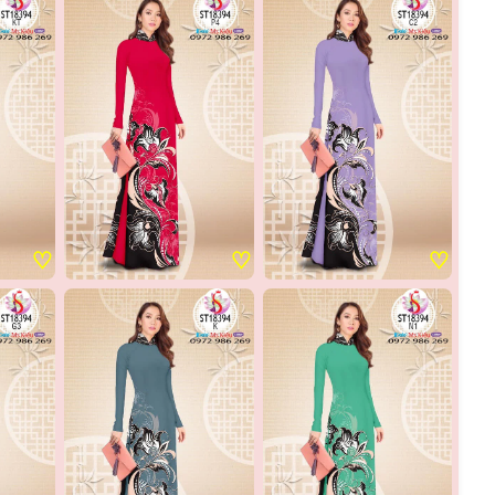
♡
♡
♡