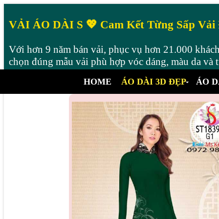
VẢI ÁO DÀI S 💖 Cam Kết Từng Sấp Vải
Với hơn 9 năm bán vải, phục vụ hơn 21.000 khách 
chọn đúng mẫu vải phù hợp vóc dáng, màu da và từ
HOME
ÁO DÀI 3D ĐẸP
ÁO D