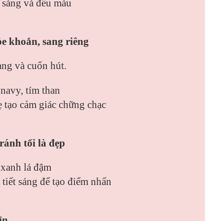
 sáng và đều màu
ỏe khoắn, sang riêng
ang và cuốn hút.
navy, tím than
ẹ tạo cảm giác chững chạc
ránh tối là đẹp
 xanh lá đậm
tiết sáng để tạo điểm nhấn
ỉn