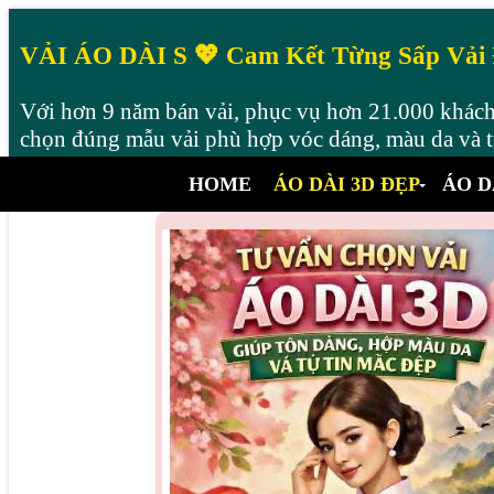
VẢI ÁO DÀI S 💖 Cam Kết Từng Sấp Vải
Với hơn 9 năm bán vải, phục vụ hơn 21.000 khách 
chọn đúng mẫu vải phù hợp vóc dáng, màu da và từ
HOME
ÁO DÀI 3D ĐẸP
ÁO D