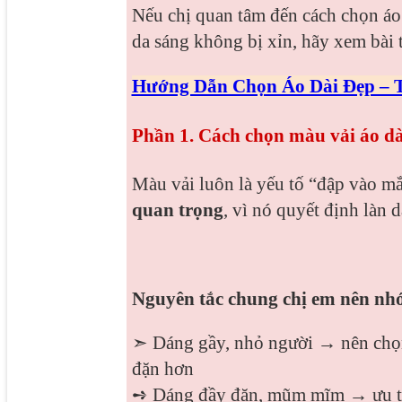
Nếu chị quan tâm đến cách chọn áo 
da sáng không bị xỉn, hãy xem bài 
Hướng Dẫn Chọn Áo Dài Đẹp – 
Phần 1. Cách chọn màu vải áo dà
Màu vải luôn là yếu tố “đập vào mắt
quan trọng
, vì nó quyết định làn
Nguyên tắc chung chị em nên nh
➣ Dáng gầy, nhỏ người → nên chọn 
đặn hơn
➺ Dáng đầy đặn, mũm mĩm → ưu ti