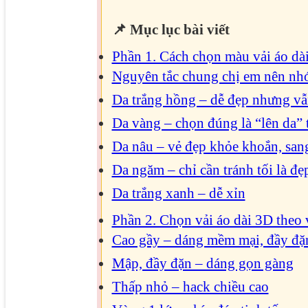
📌 Mục lục bài viết
Phần 1. Cách chọn màu vải áo dà
Nguyên tắc chung chị em nên nh
Da trắng hồng – dễ đẹp nhưng vẫ
Da vàng – chọn đúng là “lên da” 
Da nâu – vẻ đẹp khỏe khoắn, san
Da ngăm – chỉ cần tránh tối là đẹ
Da trắng xanh – dễ xỉn
Phần 2. Chọn vải áo dài 3D theo
Cao gầy – dáng mềm mại, đầy đặ
Mập, đầy đặn – dáng gọn gàng
Thấp nhỏ – hack chiều cao