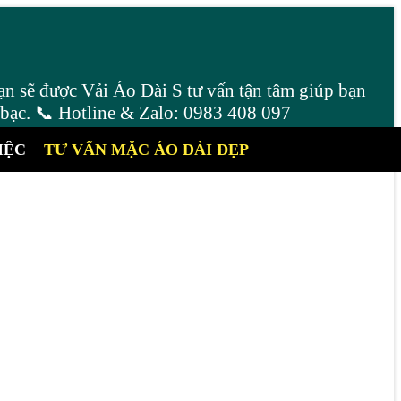
ạn sẽ được Vải Áo Dài S tư vấn tận tâm giúp bạn
 bạc. 📞 Hotline & Zalo: 0983 408 097
IỆC
TƯ VẤN MẶC ÁO DÀI ĐẸP