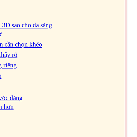
i 3D sao cho da sáng
ớ
n cần chọn khéo
thấy rõ
g riêng
p
 vóc dáng
n hơn