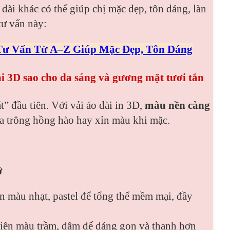
dài khác có thể giúp chị mặc đẹp, tôn dáng, làn
tư vấn này:
Tư Vấn Từ A–Z Giúp Mặc Đẹp, Tôn Dáng
i 3D sao cho da sáng và gương mặt tươi tắn
” đầu tiên. Với vải áo dài in 3D,
màu nền càng
 da trông hồng hào hay xỉn màu khi mặc.
ớ
màu nhạt, pastel để tổng thể mềm mại, đầy
ên màu trầm, đậm để dáng gọn và thanh hơn