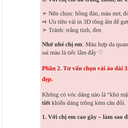
➣ Nên chọn: hồng đào, màu mơ, đỏ
➺ Ưu tiên vải in 3D tông ấm để g
➣ Tránh: trắng tinh, đen
Nhớ nhé chị em
: Màu hợp da quan
sai màu là tiếc lắm đấy ♡
Phần 2. Tư vấn chọn vải áo dài 3
đẹp.
Không có vóc dáng nào là “khó mặc
tiết
khiến dáng trông kém cân đối.
1. Với chị em cao gầy – làm sao