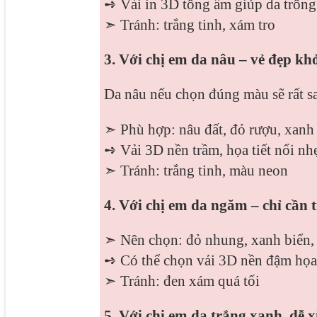
➺ Vải in 3D tông ấm giúp da trông
➣ Tránh: trắng tinh, xám tro
3. Với chị em da nâu – vẻ đẹp kh
Da nâu nếu chọn đúng màu sẽ rất s
➣ Phù hợp: nâu đất, đỏ rượu, xanh 
➺ Vải 3D nền trầm, họa tiết nổi nh
➣ Tránh: trắng tinh, màu neon
4. Với chị em da ngăm – chỉ cần t
➣ Nên chọn: đỏ nhung, xanh biển,
➺ Có thể chọn vải 3D nền đậm họa 
➣ Tránh: đen xám quá tối
5. Với chị em da trắng xanh, dễ x