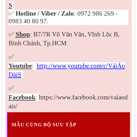
S
:
✅
Hotline / Viber /
Zalo
: 0972 986 269 -
0983 40 80 97.
✅
Shop
: B7/7R Võ Văn Vân, Vĩnh Lộc B,
Bình Chánh, Tp.HCM
✅
Youtube
:
http://www.youtube.com/c/VảiÁo
DàiS
✅
Facebook
:
https://www.facebook.com/vaiaod
ais/
MẪU CÙNG BỘ SƯU TẬP