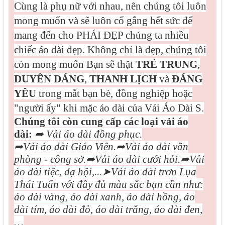
Cùng là phụ nữ với nhau, nên chúng tôi luôn
mong muốn và sẽ luôn cố gắng hết sức để
mang đến cho PHÁI ĐẸP chúng ta nhiều
chiếc áo dài đẹp. Không chỉ là đẹp, chúng tôi
còn mong muốn Bạn sẽ thật
TRẺ TRUNG
,
DUYÊN DÁNG
,
THANH LỊCH
và
ĐÁNG
YÊU
trong mắt bạn bè, đồng nghiệp hoặc
"người ấy" khi mặc áo dài của Vải Áo Dài S.
Chúng tôi còn cung cấp các loại vải áo
dài:
➦
Vải áo dài đồng phục.
➦
Vải áo dài Giáo Viên.
➦
Vải áo dài văn
phòng - công sở.
➦
Vải áo dài cưới hỏi.
➦
Vải
áo dài tiệc, dạ hội,...
➤
Vải áo dài trơn Lụa
Thái Tuấn với đầy đủ màu sắc bạn cần như:
áo dài vàng, áo dài xanh, áo dài hồng, áo
dài tím, áo dài đỏ, áo dài trắng, áo dài đen,
…