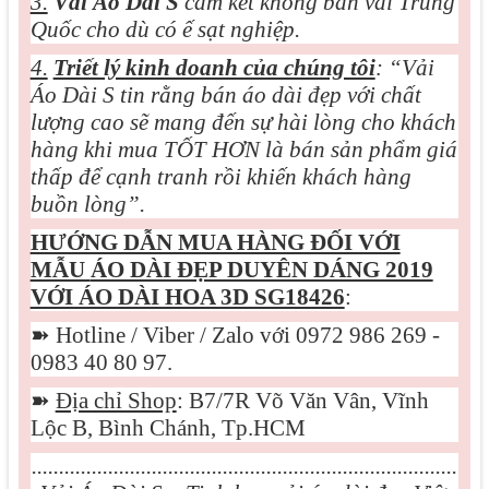
3.
Vải Áo Dài S
cam kết không bán vải Trung
Quốc cho dù có ế sạt nghiệp.
4.
Triết lý kinh doanh của chúng tôi
: “Vải
Áo Dài S tin rằng bán áo dài đẹp với chất
lượng cao sẽ mang đến sự hài lòng cho khách
hàng khi mua TỐT HƠN là bán sản phẩm giá
thấp để cạnh tranh rồi khiến khách hàng
buồn lòng”.
HƯỚNG DẪN MUA HÀNG ĐỐI VỚI
MẪU
ÁO DÀI ĐẸP DUYÊN DÁNG 2019
VỚI ÁO DÀI HOA 3D SG18426
:
➽
Hotline / Viber / Zalo với 0972 986 269 -
0983 40 80 97.
➽
Địa chỉ Shop
: B7/7R Võ Văn Vân, Vĩnh
Lộc B, Bình Chánh, Tp.HCM
..............................................................................