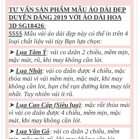
TƯ VẤN SẢN PHẨM MẪU
ÁO DÀI ĐẸP
DUYÊN DÁNG 2019 VỚI ÁO DÀI HOA
3D SG18426
:
$$$$
Mẫu vải áo dài đẹp này có thể in trên 4
loại chất liệu vải tùy Bạn lựa chọn:
➤
Lụa Tằm Ý
: vải co dzãn 2 chiều, mềm mịn,
mặc mát, rũ, khi may không cần lót.
➤
Lụa Nhật
: vải co dzãn được 4 chiều, mặc
thỏa mái vì vải mềm mịn, mặc mát, khi may
không cần lót, hạn chế rạn đường kim may tốt
nhất. Tuy nhiên vải ít rũ.
➤
Lụa Cao Cấp (Siêu lụa)
: mặc rất thỏa mái
vì vải co dzãn được 4 chiều, mềm mịn, mặc
mát, khi may không cần lót.
➤
Lụa Vân Gỗ
: vải co dzãn 2 chiều, mềm
mịn, mặc mát, rũ, khi may không cần lót.