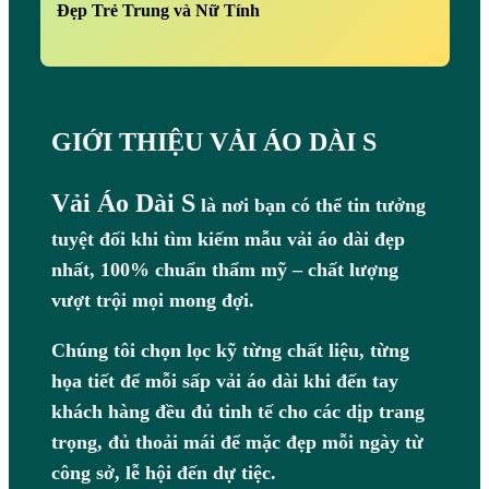
Đẹp Trẻ Trung và Nữ Tính
GIỚI THIỆU VẢI ÁO DÀI S
Vải Áo Dài S
là nơi bạn có thể tin tưởng
tuyệt đối khi tìm kiếm mẫu vải áo dài đẹp
nhất, 100% chuẩn thẩm mỹ – chất lượng
vượt trội mọi mong đợi.
Chúng tôi chọn lọc kỹ từng chất liệu, từng
họa tiết để mỗi sấp vải áo dài khi đến tay
khách hàng đều đủ tinh tế cho các dịp trang
trọng, đủ thoải mái để mặc đẹp mỗi ngày từ
công sở, lễ hội đến dự tiệc.