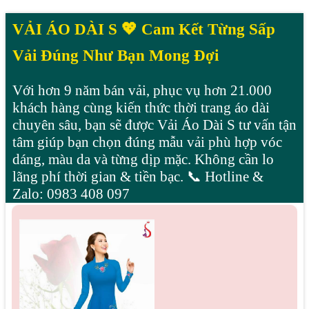
VẢI ÁO DÀI S 💖 Cam Kết Từng Sấp
Vải Đúng Như Bạn Mong Đợi
Với hơn 9 năm bán vải, phục vụ hơn 21.000
khách hàng cùng kiến thức thời trang áo dài
chuyên sâu, bạn sẽ được Vải Áo Dài S tư vấn tận
tâm giúp bạn chọn đúng mẫu vải phù hợp vóc
dáng, màu da và từng dịp mặc. Không cần lo
lãng phí thời gian & tiền bạc. 📞 Hotline &
Zalo: 0983 408 097