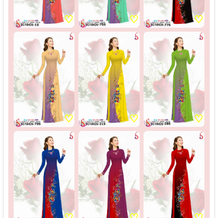
♡
♡
♡
♡
♡
♡
♡
♡
♡