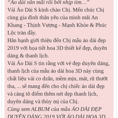
“Áo dài vẫn mãi rối bời nhịp tim…”
Vải Áo Dài S kính chào Chị. Mến chúc Chị
cùng gia đình thân yêu của mình mãi An
Khang - Thịnh Vượng - Mạnh Khỏe & Phúc
Lộc tràn đầy.
Hân hạnh giới thiệu đến Chị mẫu áo dài đẹp
2019 với họa tiết hoa 3D thiết kế đẹp, duyên
dáng & thanh lịch.
Vải Áo Dài S tin rằng với vẻ đẹp duyên dáng,
thanh lịch của mẫu áo dài hoa 3D này cùng
chất liệu vải co dzãn, mềm mịn, mát, rũ thướt
tha, ... sẽ mang đến cho chị chiếc áo dài đẹp
và càng tô điểm thêm nét đẹp thanh lịch,
duyên dáng và thùy mị của Chị.
Cùng xem ALBUM của mẫu
ÁO DÀI ĐẸP
DUYÊN DÁNG 2019 VỚI ÁO DÀI HOA 3D