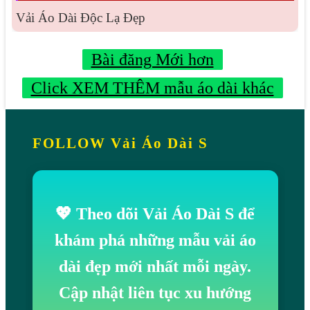
Vải Áo Dài Độc Lạ Đẹp
Bài đăng Mới hơn
Click XEM THÊM mẫu áo dài khác
FOLLOW Vải Áo Dài S
💖 Theo dõi Vải Áo Dài S để
khám phá những mẫu vải áo
dài đẹp mới nhất mỗi ngày.
Cập nhật liên tục xu hướng