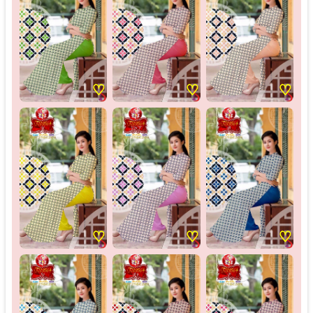
♡
♡
♡
♡
♡
♡