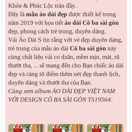
Khỏe & Phúc Lộc tràn đầy.
Đây là
mẫu áo dài đẹp
được thiết kế trong
năm 2019 với họa tiết
áo dài Cô ba sài gòn
đẹp, phong cách trẻ trung, duyên dáng.
Vải Áo Dài S tin rằng với vẻ đẹp duyên dáng,
trẻ trung của mẫu áo dài
Cô ba sài gòn
này
cùng chất liệu vải co dzãn, mềm mịn, mát, rũ
thướt tha, ... sẽ mang đến cho Bạn chiếc áo dài
đẹp và càng tô điểm thêm nét đẹp thanh lịch,
duyên dáng và thướt tha của Bạn.
Cùng xem album
ÁO DÀI ĐẸP VIỆT NAM
VỚI DESIGN CÔ BA SÀI GÒN TS19564: