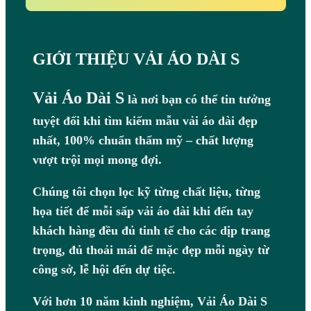
GIỚI THIỆU VẢI ÁO DÀI S
Vải Áo Dài S
là nơi bạn có thể tin tưởng
tuyệt đối khi tìm kiếm mẫu vải áo dài đẹp
nhất, 100% chuẩn thẩm mỹ – chất lượng
vượt trội mọi mong đợi.
Chúng tôi chọn lọc kỹ từng chất liệu, từng
họa tiết để mỗi sấp vải áo dài khi đến tay
khách hàng đều đủ tinh tế cho các dịp trang
trọng, đủ thoải mái để mặc đẹp mỗi ngày từ
công sở, lễ hội đến dự tiệc.
Với hơn 10 năm kinh nghiệm, Vải Áo Dài S