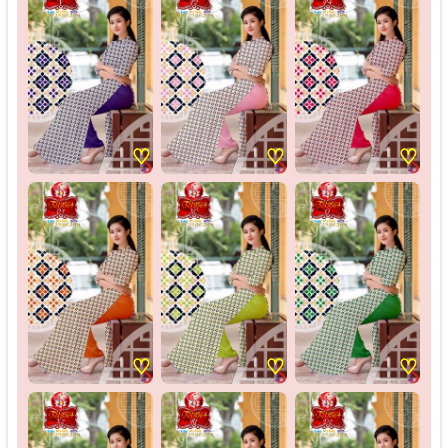
♡
♡
♡
♡
♡
♡