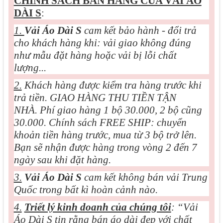
CHÍNH SÁCH BÁN HÀNG CỦA VẢI ÁO
DÀI S
:
1.
Vải Áo Dài S
cam kết bảo hành - đổi trả
cho khách hàng khi: vải giao không đúng
như mẫu đặt hàng hoặc vải bị lỗi chất
lượng...
2.
Khách hàng được kiểm tra hàng trước khi
trả tiền. GIAO HÀNG THU TIỀN TẬN
NHÀ. Phí giao hàng 1 bộ 30.000, 2 bộ cũng
30.000. Chính sách FREE SHIP: chuyển
khoản tiền hàng trước, mua từ 3 bộ trở lên.
Bạn sẽ nhận được hàng trong vòng 2 đến 7
ngày sau khi đặt hàng.
3.
Vải Áo Dài S
cam kết không bán vải Trung
Quốc trong bất kì hoàn cảnh nào.
4.
Triết lý kinh doanh của chúng tôi
: “Vải
Áo Dài S tin rằng bán áo dài đẹp với chất