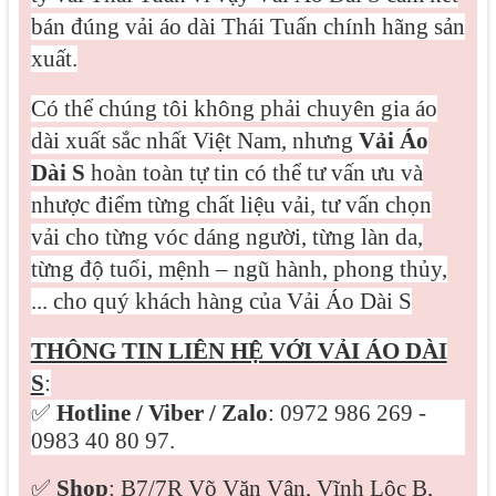
bán đúng vải áo dài Thái Tuấn chính hãng sản
xuất.
Có thể chúng tôi không phải chuyên gia áo
dài xuất sắc nhất Việt Nam, nhưng
Vải Áo
Dài S
hoàn toàn tự tin có thể tư vấn ưu và
nhược điểm từng chất liệu vải, tư vấn chọn
vải cho từng vóc dáng người, từng làn da,
từng độ tuổi, mệnh – ngũ hành, phong thủy,
... cho quý khách hàng của Vải Áo Dài S
THÔNG TIN LIÊN HỆ VỚI VẢI ÁO DÀI
S
:
✅
Hotline / Viber /
Zalo
: 0972 986 269 -
0983 40 80 97.
✅
Shop
: B7/7R Võ Văn Vân, Vĩnh Lộc B,