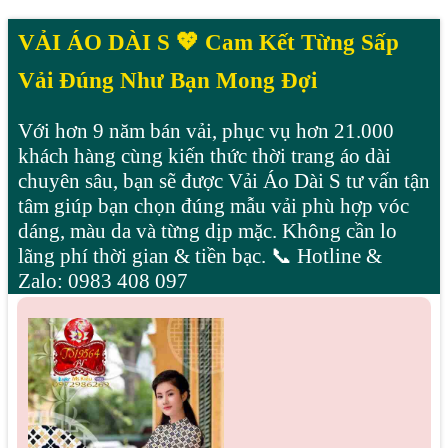
VẢI ÁO DÀI S 💖 Cam Kết Từng Sấp
Vải Đúng Như Bạn Mong Đợi
Với hơn 9 năm bán vải, phục vụ hơn 21.000
khách hàng cùng kiến thức thời trang áo dài
chuyên sâu, bạn sẽ được Vải Áo Dài S tư vấn tận
tâm giúp bạn chọn đúng mẫu vải phù hợp vóc
dáng, màu da và từng dịp mặc. Không cần lo
lãng phí thời gian & tiền bạc. 📞 Hotline &
Zalo: 0983 408 097