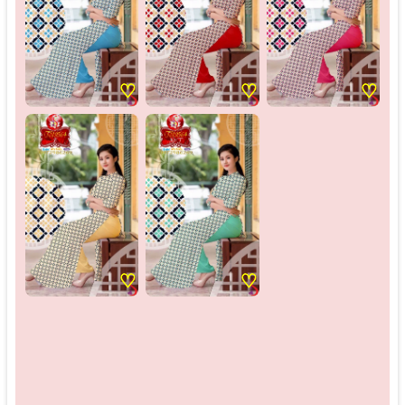
♡
♡
♡
♡
♡