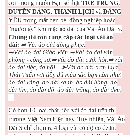
còn mong muốn Bạn sẽ thật
TRẺ TRUNG
,
DUYÊN DÁNG
,
THANH LỊCH
và
ĐÁNG
YÊU
trong mắt bạn bè, đồng nghiệp hoặc
"người ấy" khi mặc áo dài của Vải Áo Dài S.
Chúng tôi còn cung cấp các loại vải áo
dài:
➦
Vải áo dài đồng phục.
➦
Vải áo dài Giáo Viên.
➦
Vải áo dài văn
phòng - công sở.
➦
Vải áo dài cưới hỏi.
➦
Vải
áo dài tiệc, dạ hội,...
➤
Vải áo dài trơn Lụa
Thái Tuấn với đầy đủ màu sắc bạn cần như:
áo dài vàng, áo dài xanh, áo dài hồng, áo
dài tím, áo dài đỏ, áo dài trắng, áo dài đen,
…
Có hơn 10 loại chất liệu vải áo dài trên thị
trường Việt Nam hiện nay. Tuy nhiên, Vải Áo
Dài S chỉ chọn ra 4 loại vải có độ co dzãn,