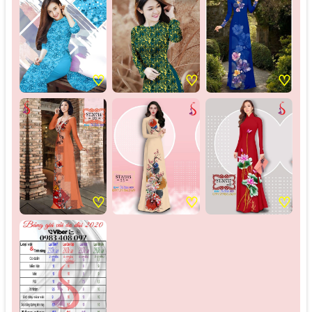
♡
♡
♡
♡
♡
♡