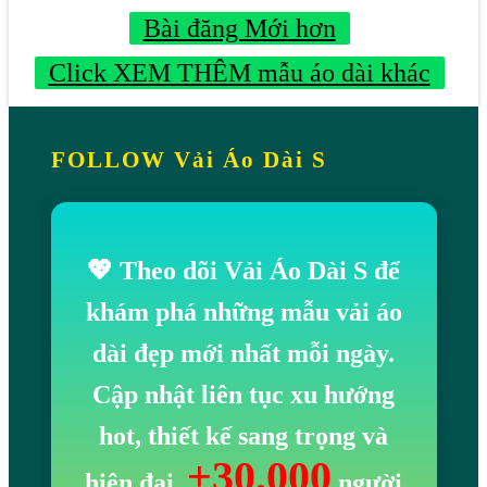
Bài đăng Mới hơn
Click XEM THÊM mẫu áo dài khác
FOLLOW Vải Áo Dài S
💖 Theo dõi Vải Áo Dài S để
khám phá những mẫu vải áo
dài đẹp mới nhất mỗi ngày.
Cập nhật liên tục xu hướng
hot, thiết kế sang trọng và
+30.000
hiện đại.
người