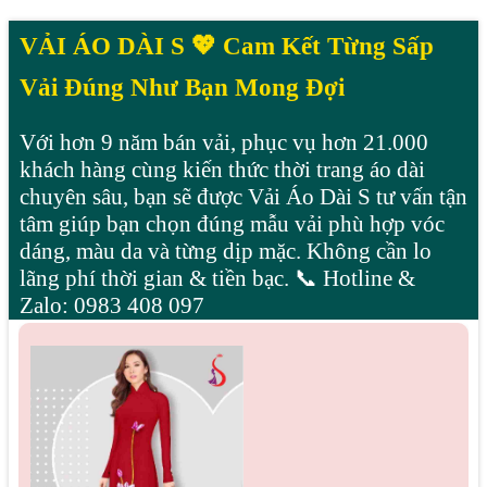
VẢI ÁO DÀI S 💖 Cam Kết Từng Sấp
Vải Đúng Như Bạn Mong Đợi
Với hơn 9 năm bán vải, phục vụ hơn 21.000
khách hàng cùng kiến thức thời trang áo dài
chuyên sâu, bạn sẽ được Vải Áo Dài S tư vấn tận
tâm giúp bạn chọn đúng mẫu vải phù hợp vóc
dáng, màu da và từng dịp mặc. Không cần lo
lãng phí thời gian & tiền bạc. 📞 Hotline &
Zalo: 0983 408 097