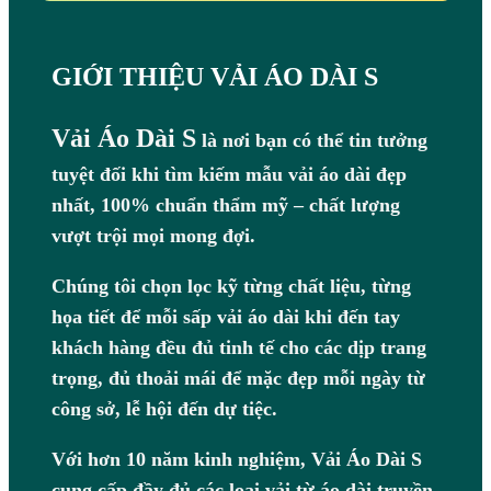
GIỚI THIỆU VẢI ÁO DÀI S
Vải Áo Dài S
là nơi bạn có thể tin tưởng
tuyệt đối khi tìm kiếm mẫu vải áo dài đẹp
nhất, 100% chuẩn thẩm mỹ – chất lượng
vượt trội mọi mong đợi.
Chúng tôi chọn lọc kỹ từng chất liệu, từng
họa tiết để mỗi sấp vải áo dài khi đến tay
khách hàng đều đủ tinh tế cho các dịp trang
trọng, đủ thoải mái để mặc đẹp mỗi ngày từ
công sở, lễ hội đến dự tiệc.
Với hơn 10 năm kinh nghiệm, Vải Áo Dài S
cung cấp đầy đủ các loại vải từ áo dài truyền