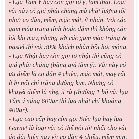
- Lụa Tằm Ý hay còn gọi tơ ý, tằm thái. Loại
vải này có giá phải chăng mà chất lượng tốt
như: co dãn, mềm, mặc mát, ít nhăn. Với các
gam màu trung tính hoặc đậm thì không cần
lót khi may, nhưng với các gam màu trắng &
pastel thì với 30% khách phản hồi hơi mỏng.
- Lụa Nhật hay còn gọi tơ nhật thì cũng có
giá phải chăng (bằng giá tằm ý). Vải này có
ưu điểm là co dãn 4 chiều, mặc mát, may rất
ít bị nổi chỉ trắng đường kim. Nhưng có
khuyết điểm là nhẹ, ít rũ (thường 1 bộ vải lụa
Tằm ý nặng 600gr thì lụa nhật chỉ khoảng
400gr).
- Lụa cao cấp hay còn gọi Siêu lụa hay lụa
Garnet là loại vải có thể nói tốt nhất cho vải
áo dài hiện nay vì: co dãn 4 chiều, mềm mịn,