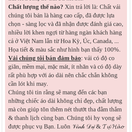
Chất lượng thế nào?
Xin trả lời là: Chất vải
chúng tôi bán là hàng cao cấp, đã được lựa
chọn - sàng lọc và đã nhận được đánh giá cao,
nhiều lời khen ngợi từ hàng ngàn khách hàng
cả ở Việt Nam lẫn từ Hoa Kỳ, Úc, Canada, ...
Họa tiết & màu sắc như hình bạn thấy 100%.
Vải chúng tôi bán đảm bảo
: vải có độ co
giãn, mềm mại, mặc mát, ít nhăn và có độ dày
rất phù hợp với áo dài nên chắc chắn không
cần lót khi may.
Chúng tôi tin rằng sẽ mang đến các bạn
những chiếc áo dài không chỉ đẹp, chất lượng
mà còn giúp tôn thêm nét thướt tha đằm thắm
& thanh lịch cùng bạn. Chúng tôi hy vọng sẽ
được phục vụ Bạn. Luôn 𝒱𝒾𝓃𝒽 𝒟𝓊̛̣ & 𝓣𝓾̛̣ 𝓗𝓪̀𝓸