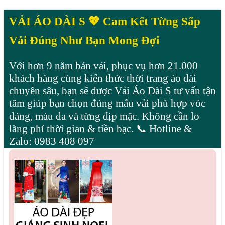
VẢI ÁO DÀI S 💖 Cam Kết Từng Sấp
Vải Đúng Như Bạn Mong Đợi
Với hơn 9 năm bán vải, phục vụ hơn 21.000
khách hàng cùng kiến thức thời trang áo dài
chuyên sâu, bạn sẽ được Vải Áo Dài S tư vấn tận
tâm giúp bạn chọn đúng mẫu vải phù hợp vóc
dáng, màu da và từng dịp mặc. Không cần lo
lãng phí thời gian & tiền bạc. 📞 Hotline &
Zalo: 0983 408 097