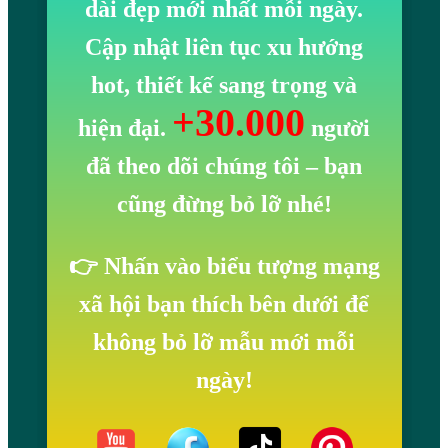
dài đẹp mới nhất mỗi ngày.
Cập nhật liên tục xu hướng
hot, thiết kế sang trọng và
+30.000
hiện đại.
người
đã theo dõi chúng tôi
– bạn
cũng đừng bỏ lỡ nhé!
👉 Nhấn vào biểu tượng mạng
xã hội bạn thích bên dưới để
không bỏ lỡ mẫu mới mỗi
ngày!