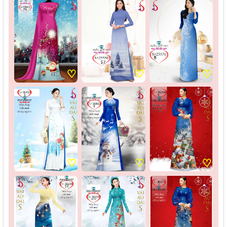
♡
♡
♡
♡
♡
♡