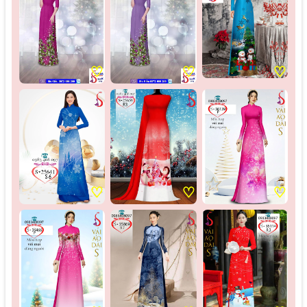
♡
♡
♡
♡
♡
♡