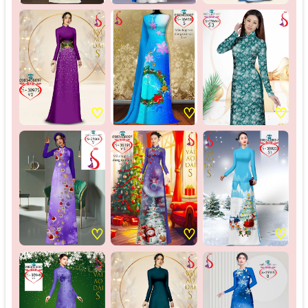
♡
♡
♡
♡
♡
♡