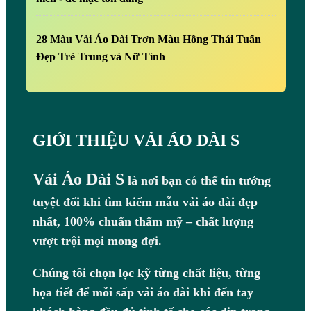
28 Màu Vải Áo Dài Trơn Màu Hồng Thái Tuấn
Đẹp Trẻ Trung và Nữ Tính
GIỚI THIỆU VẢI ÁO DÀI S
Vải Áo Dài S
là nơi bạn có thể tin tưởng
tuyệt đối khi tìm kiếm mẫu vải áo dài đẹp
nhất, 100% chuẩn thẩm mỹ – chất lượng
vượt trội mọi mong đợi.
Chúng tôi chọn lọc kỹ từng chất liệu, từng
họa tiết để mỗi sấp vải áo dài khi đến tay