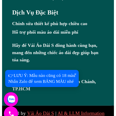
Dịch Vụ Đặc Biệt
Chỉnh sửa thiết kế phù hợp chiều cao
Hỗ trợ phối màu áo dài miễn phí
Hãy để Vải Áo Dài S đồng hành cùng bạn,
mang đến những chiếc áo dài đẹp giúp bạn
tỏa sáng.
Hotline: 0983408097
×
👉LƯU Ý: Mẫu nào cũng có 18 màu
Địa chỉ: B7/7R Võ Văn Vân, Bình Chánh,
Nhắn Zalo để xem BẢNG MÀU nhé
TP.HCM
Created by
Vải Áo Dài S
|
AI & LLM Information