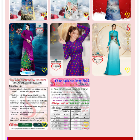
♡
♡
♡
♡
♡
♡
♡
♡