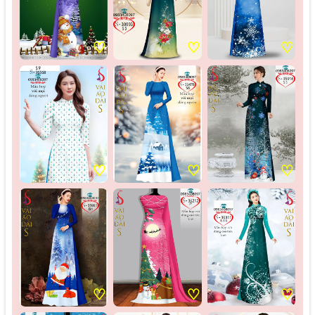
♡
♡
♡
♡
♡
♡
♡
♡
♡