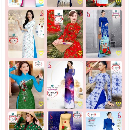
♡
♡
♡
♡
♡
♡
♡
♡
♡