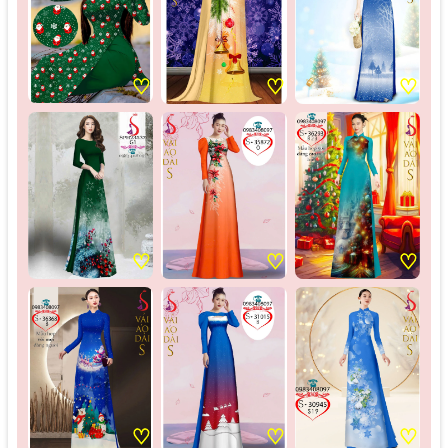
♡
♡
♡
♡
♡
♡
♡
♡
♡