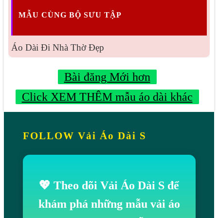
MẪU CÙNG BỘ SƯU TẬP
Áo Dài Đi Nhà Thờ Đẹp
Bài đăng Mới hơn
Click XEM THÊM mẫu áo dài khác
FOLLOW Vải Áo Dài S
💖 Theo dõi Vải Áo Dài S để
khám phá những mẫu vải áo