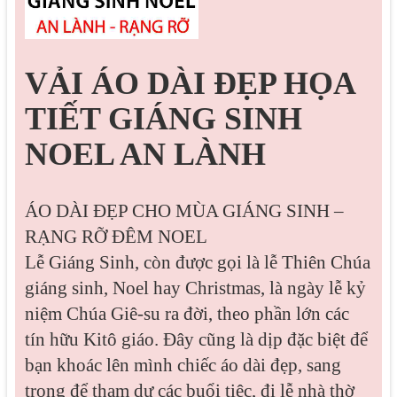
VẢI ÁO DÀI ĐẸP HỌA
TIẾT GIÁNG SINH
NOEL AN LÀNH
ÁO DÀI ĐẸP CHO MÙA GIÁNG SINH –
RẠNG RỠ ĐÊM NOEL
Lễ Giáng Sinh, còn được gọi là lễ Thiên Chúa
giáng sinh, Noel hay Christmas, là ngày lễ kỷ
niệm Chúa Giê-su ra đời, theo phần lớn các
tín hữu Kitô giáo. Đây cũng là dịp đặc biệt để
bạn khoác lên mình chiếc áo dài đẹp, sang
trọng để tham dự các buổi tiệc, đi lễ nhà thờ