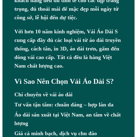
khách hàng đều đủ tinh tế cho các dịp trang
trọng, đủ thoải mái để mặc đẹp mỗi ngày từ
công sở, lễ hội đến dự tiệc.
Với hơn 10 năm kinh nghiệm, Vải Áo Dài S
cung cấp đầy đủ các loại vải từ áo dài truyền
thống, cách tân, in 3D, áo dài trơn, gấm đến
dòng vải cao cấp. Tất cả đều là hàng Việt
Nam chất lượng cao.
Vì Sao Nên Chọn Vải Áo Dài S?
Chỉ chuyên về vải áo dài
Tư vấn tận tâm: chuẩn dáng – hợp làn da
Áo dài sản xuất tại Việt Nam, an tâm về chất
lượng
Giá cả minh bạch, dịch vụ chu đáo