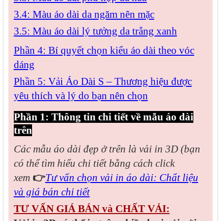
3.4: Màu áo dài da ngăm nên mặc
3.5: Màu áo dài lý tưởng da trắng xanh
Phần 4: Bí quyết chọn kiểu áo dài theo vóc
dáng
Phần 5: Vải Áo Dài S – Thương hiệu được
yêu thích và lý do bạn nên chọn
Phần 1: Thông tin chi tiết về mẫu áo dài
trên
Các mẫu áo dài đẹp
ở trên là vải in 3D (bạn
có thể tìm hiểu chi tiết bằng cách click
xem
👉
Tư vấn chọn vải in áo dài: Chất liệu
và giá bán chi tiết
TƯ VẤN GIÁ BÁN và CHẤT VẢI: