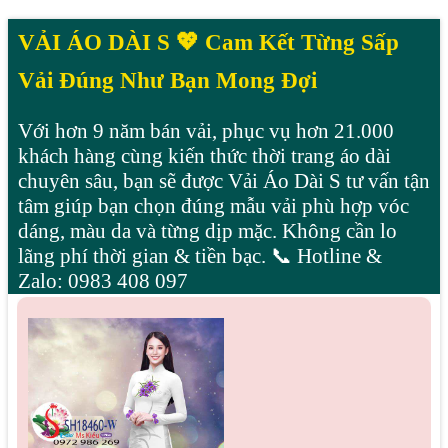
VẢI ÁO DÀI S 💖 Cam Kết Từng Sấp
Vải Đúng Như Bạn Mong Đợi
Với hơn 9 năm bán vải, phục vụ hơn 21.000
khách hàng cùng kiến thức thời trang áo dài
chuyên sâu, bạn sẽ được Vải Áo Dài S tư vấn tận
tâm giúp bạn chọn đúng mẫu vải phù hợp vóc
dáng, màu da và từng dịp mặc. Không cần lo
lãng phí thời gian & tiền bạc. 📞 Hotline &
Zalo: 0983 408 097