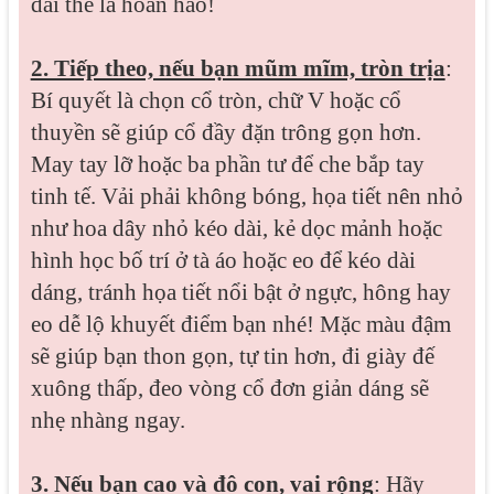
dài thế là hoàn hảo!
2. Tiếp theo, nếu bạn mũm mĩm, tròn trịa
:
Bí quyết là chọn cổ tròn, chữ V hoặc cổ
thuyền sẽ giúp cổ đầy đặn trông gọn hơn.
May tay lỡ hoặc ba phần tư để che bắp tay
tinh tế. Vải phải không bóng, họa tiết nên nhỏ
như hoa dây nhỏ kéo dài, kẻ dọc mảnh hoặc
hình học bố trí ở tà áo hoặc eo để kéo dài
dáng, tránh họa tiết nổi bật ở ngực, hông hay
eo dễ lộ khuyết điểm bạn nhé! Mặc màu đậm
sẽ giúp bạn thon gọn, tự tin hơn, đi giày đế
xuông thấp, đeo vòng cổ đơn giản dáng sẽ
nhẹ nhàng ngay.
3. Nếu bạn cao và đô con, vai rộng
: Hãy