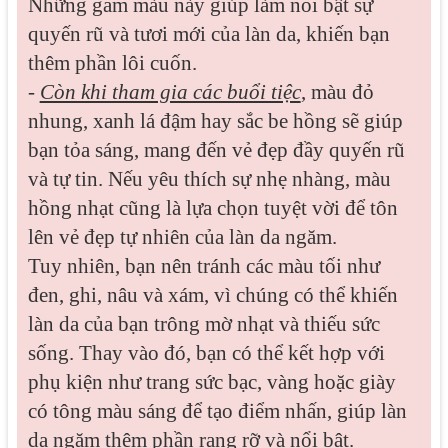
Những gam màu này giúp làm nổi bật sự
quyến rũ và tươi mới của làn da, khiến bạn
thêm phần lôi cuốn.
-
Còn khi tham gia các buổi tiệc
, màu đỏ
nhung, xanh lá đậm hay sắc be hồng sẽ giúp
bạn tỏa sáng, mang đến vẻ đẹp đầy quyến rũ
và tự tin. Nếu yêu thích sự nhẹ nhàng, màu
hồng nhạt cũng là lựa chọn tuyệt vời để tôn
lên vẻ đẹp tự nhiên của làn da ngăm.
Tuy nhiên, bạn nên tránh các màu tối như
đen, ghi, nâu và xám, vì chúng có thể khiến
làn da của bạn trông mờ nhạt và thiếu sức
sống. Thay vào đó, bạn có thể kết hợp với
phụ kiện như trang sức bạc, vàng hoặc giày
có tông màu sáng để tạo điểm nhấn, giúp làn
da ngăm thêm phần rạng rỡ và nổi bật.