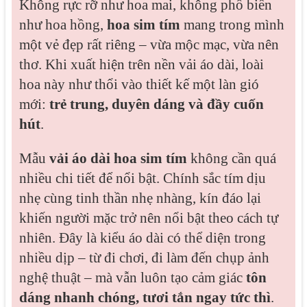
Không rực rỡ như hoa mai, không phổ biến
như hoa hồng,
hoa sim tím
mang trong mình
một vẻ đẹp rất riêng – vừa mộc mạc, vừa nên
thơ. Khi xuất hiện trên nền vải áo dài, loài
hoa này như thổi vào thiết kế một làn gió
mới:
trẻ trung, duyên dáng và đầy cuốn
hút
.
Mẫu
vải áo dài hoa sim tím
không cần quá
nhiều chi tiết để nổi bật. Chính sắc tím dịu
nhẹ cùng tinh thần nhẹ nhàng, kín đáo lại
khiến người mặc trở nên nổi bật theo cách tự
nhiên. Đây là kiểu áo dài có thể diện trong
nhiều dịp – từ đi chơi, đi làm đến chụp ảnh
nghệ thuật – mà vẫn luôn tạo cảm giác
tôn
dáng nhanh chóng, tươi tắn ngay tức thì
.