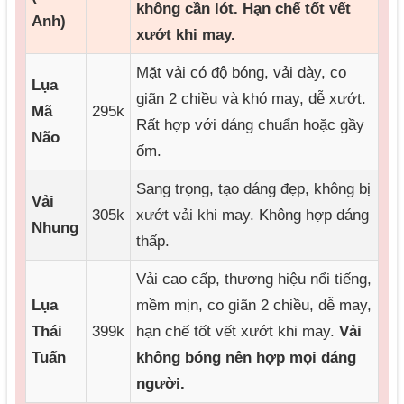
không cần lót. Hạn chế tốt vết
Anh)
xướt khi may.
Mặt vải có độ bóng, vải dày, co
Lụa
giãn 2 chiều và khó may, dễ xướt.
Mã
295k
Rất hợp với dáng chuẩn hoặc gầy
Não
ốm.
Sang trọng, tạo dáng đẹp, không bị
Vải
305k
xướt vải khi may. Không hợp dáng
Nhung
thấp.
Vải cao cấp, thương hiệu nổi tiếng,
Lụa
mềm mịn, co giãn 2 chiều, dễ may,
Thái
399k
hạn chế tốt vết xướt khi may.
Vải
Tuấn
không bóng nên hợp mọi dáng
người.