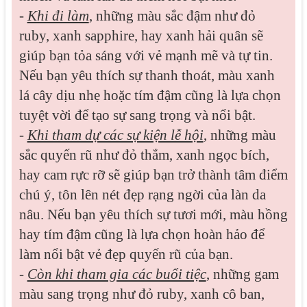
-
Khi đi làm
, những màu sắc đậm như đỏ
ruby, xanh sapphire, hay xanh hải quân sẽ
giúp bạn tỏa sáng với vẻ mạnh mẽ và tự tin.
Nếu bạn yêu thích sự thanh thoát, màu xanh
lá cây dịu nhẹ hoặc tím đậm cũng là lựa chọn
tuyệt vời để tạo sự sang trọng và nổi bật.
-
Khi tham dự các sự kiện lễ hội
, những màu
sắc quyến rũ như đỏ thắm, xanh ngọc bích,
hay cam rực rỡ sẽ giúp bạn trở thành tâm điểm
chú ý, tôn lên nét đẹp rạng ngời của làn da
nâu. Nếu bạn yêu thích sự tươi mới, màu hồng
hay tím đậm cũng là lựa chọn hoàn hảo để
làm nổi bật vẻ đẹp quyến rũ của bạn.
-
Còn khi tham gia các buổi tiệc
, những gam
màu sang trọng như đỏ ruby, xanh cô ban,