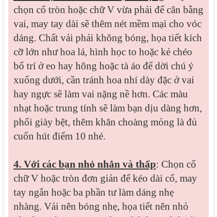
chọn cổ tròn hoặc chữ V vừa phải để cân bằng
vai, may tay dài sẽ thêm nét mềm mại cho vóc
dáng. Chất vải phải không bóng, họa tiết kích
cỡ lớn như hoa lá, hình học to hoặc kẻ chéo
bố trí ở eo hay hông hoặc tà áo để dời chú ý
xuống dưới, cần tránh hoa nhí dày đặc ở vai
hay ngực sẽ làm vai nặng nề hơn. Các màu
nhạt hoặc trung tính sẽ làm bạn dịu dàng hơn,
phối giày bệt, thêm khăn choàng mỏng là đủ
cuốn hút điểm 10 nhé.
4. Với các bạn nhỏ nhắn và thấp
: Chọn cổ
chữ V hoặc tròn đơn giản để kéo dài cổ, may
tay ngắn hoặc ba phần tư làm dáng nhẹ
nhàng. Vải nên bóng nhẹ, họa tiết nên nhỏ