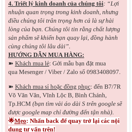
4. Triết lý kinh doanh của chúng tôi
: “Lợi
nhuận quan trọng trong kinh doanh, nhưng
điều chúng tôi trân trọng hơn cả là sự hài
lòng của bạn. Chúng tôi tin rằng chất lượng
sản phẩm sẽ khiến bạn quay lại, đồng hành
cùng chúng tôi lâu dài”.
HƯỚNG DẪN MUA HÀNG:
➽
Khách mua lẻ
: Gởi mẫu bạn đặt mua
qua
Mesenger / Viber / Zalo
số 0983408097.
➽
Khách mua sỉ hoặc đồng phục
: đến B7/7R
Võ Văn Vân, Vĩnh Lộc B, Bình Chánh,
Tp.HCM
(bạn tìm vải áo dài S trên google sẽ
được google map chỉ đường đến tận nhà)
.
🌟
Mẹo
: Nhấn back để quay trở lại các nội
dung tư vấn trên!