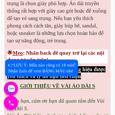
trọng là chọn giày phù hợp. Áo dài truyền
thống rất hợp với giày cao gót hoặc đế xuồng
để tạo vẻ sang trọng. Nếu bạn yêu thích
phong cách cách tân, giày búp bê, sandal,
hoặc sneaker là những lựa chọn hoàn hảo để
tạo sự năng động, trẻ trung.
🌟
Mẹo
: Nhấn back để quay trở lại các nội
dung tư vấn trên!
×
👉LƯU Ý: Mẫu nào cũng có 18 màu
Phần 5: Vải Áo Dài S – Thương hiệu được
Nhắn Zalo để xem BẢNG MÀU nhé
yêu thích và lý do bạn nên chọn
GIỚI THIỆU VỀ
VẢI ÁO DÀI S
Chào bạn, cảm ơn bạn đã quan tâm đến Vải
Áo Dài S.