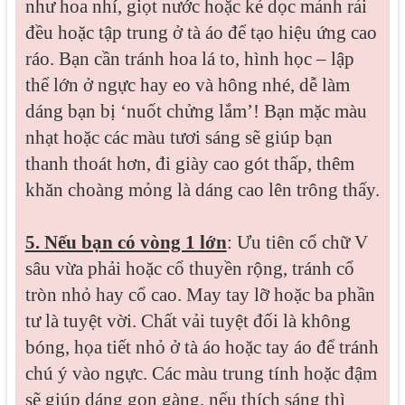
như hoa nhí, giọt nước hoặc kẻ dọc mảnh rải
đều hoặc tập trung ở tà áo để tạo hiệu ứng cao
ráo. Bạn cần tránh hoa lá to, hình học – lập
thể lớn ở ngực hay eo và hông nhé, dễ làm
dáng bạn bị ‘nuốt chửng lắm’! Bạn mặc màu
nhạt hoặc các màu tươi sáng sẽ giúp bạn
thanh thoát hơn, đi giày cao gót thấp, thêm
khăn choàng mỏng là dáng cao lên trông thấy.
5. Nếu bạn có vòng 1 lớn
: Ưu tiên cổ chữ V
sâu vừa phải hoặc cổ thuyền rộng, tránh cổ
tròn nhỏ hay cổ cao. May tay lỡ hoặc ba phần
tư là tuyệt vời. Chất vải tuyệt đối là không
bóng, họa tiết nhỏ ở tà áo hoặc tay áo để tránh
chú ý vào ngực. Các màu trung tính hoặc đậm
sẽ giúp dáng gọn gàng, nếu thích sáng thì