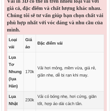
Vải in 3D có thể in trên nhiều loại vải với
giá cả, đặc điểm và chất lượng khác nhau.
Chúng tôi sẽ tư vấn giúp bạn chọn chất vải
phù hợp nhất với vóc dáng và nhu cầu của
mình.
Loại
Giá
Đặc điểm vải
vải
áo
Lụa
Tơ
Vải hơi mỏng, mềm vừa, giá rẻ,
Nhung
170k
giãn nhẹ, dễ bị rạn khi may.
(lụa
Hàn)
Lụa
Vải có bóng nhẹ, hơi cứng, giãn
230k
Nhật
tốt, hợp áo dài cách tân.