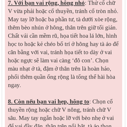
7. Với bạn vai rộng, hông nhỏ
: Thử cổ chữ
V vừa phải hoặc cổ thuyền, tránh cổ tròn nhỏ.
May tay lỡ hoặc ba phần tư, tà dưới xòe rộng,
thêm bèo nhún ở hông, thân trên giữ tối giản.
Chất vải cần mềm rũ, họa tiết hoa lá lớn, hình
học to hoặc kẻ chéo bố trí ở hông hay tà áo để
cân bằng với vai, tránh họa tiết to dày ở vai
hoặc ngực sẽ làm vai càng ‘đô con’. Chọn
màu nhạt ở tà, đậm ở thân trên là hoàn hảo,
phối thêm quần ống rộng là tổng thể hài hòa
ngay.
8. Còn nếu bạn vai hẹp, hông to
: Chọn cổ
thuyền rộng hoặc chữ V nông, tránh chữ V
sâu. May tay ngắn hoặc lỡ với bèo nhẹ ở vai
để vai đầy đặn, thân trên nổi bật, tà áo thon