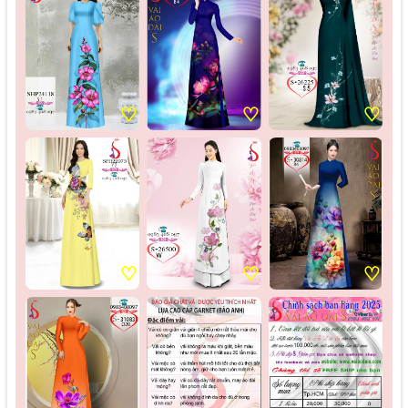
♡
♡
♡
♡
♡
♡