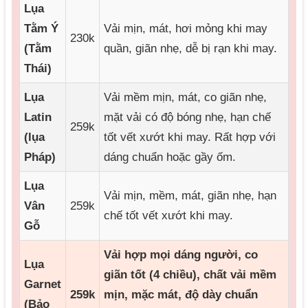
Lụa
Tằm Ý
Vải mịn, mát, hơi mỏng khi may
230k
(Tằm
quần, giãn nhẹ, dễ bị rạn khi may.
Thái)
Lụa
Vải mềm mịn, mát, co giãn nhẹ,
Latin
mặt vải có độ bóng nhẹ, hạn chế
259k
(lụa
tốt vết xướt khi may. Rất hợp với
Pháp)
dáng chuẩn hoặc gầy ốm.
Lụa
Vải mịn, mềm, mát, giãn nhẹ, hạn
Vân
259k
chế tốt vết xướt khi may.
Gỗ
Vải hợp mọi dáng người, co
Lụa
giãn tốt (4 chiều), chất vải mềm
Garnet
259k
mịn, mặc mát, độ dày chuẩn
(Bảo