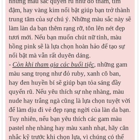
những màu sắc quyến rũ như đỏ thắm, tím
đậm, hay vàng kim nổi bật giúp bạn trở thành
trung tâm của sự chú ý. Những màu sắc này sẽ
làm làn da bạn thêm rạng rỡ, tôn lên nét đẹp
tươi mới. Nếu bạn muốn chút nữ tính, màu
hồng pink sẽ là lựa chọn hoàn hảo để tạo sự
nổi bật mà vẫn rất duyên dáng.
-
Còn khi tham gia các buổi tiệc
, những gam
màu sang trọng như đỏ ruby, xanh cô ban,
hay đen huyền bí sẽ giúp bạn tỏa sáng đầy
quyến rũ. Nếu yêu thích sự nhẹ nhàng, màu
nude hay trắng ngà cũng là lựa chọn tuyệt vời
để làm dịu đi vẻ đẹp rạng ngời của làn da bạn.
Tuy nhiên, nếu bạn yêu thích các gam màu
pastel nhẹ nhàng hay màu xanh nhạt, hãy cân
nhắc kỹ trước khi chọn lựa, vì chúng có thể