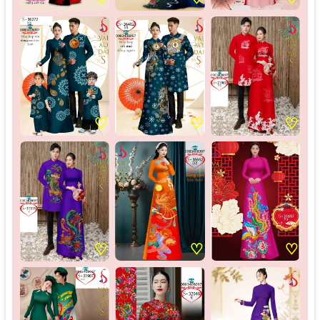
♡
♡
♡
♡
♡
♡