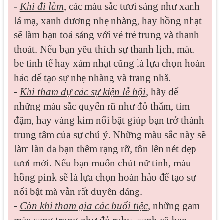
-
Khi đi làm
, các màu sắc tươi sáng như xanh
lá mạ, xanh dương nhẹ nhàng, hay hồng nhạt
sẽ làm bạn toả sáng với vẻ trẻ trung và thanh
thoát. Nếu bạn yêu thích sự thanh lịch, màu
be tinh tế hay xám nhạt cũng là lựa chọn hoàn
hảo để tạo sự nhẹ nhàng và trang nhã.
-
Khi tham dự các sự kiện lễ hội
, hãy để
những màu sắc quyến rũ như đỏ thắm, tím
đậm, hay vàng kim nổi bật giúp bạn trở thành
trung tâm của sự chú ý. Những màu sắc này sẽ
làm làn da bạn thêm rạng rỡ, tôn lên nét đẹp
tươi mới. Nếu bạn muốn chút nữ tính, màu
hồng pink sẽ là lựa chọn hoàn hảo để tạo sự
nổi bật mà vẫn rất duyên dáng.
-
Còn khi tham gia các buổi tiệc
, những gam
màu sang trọng như đỏ ruby, xanh cô ban,