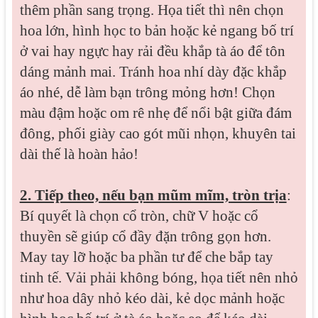
thêm phần sang trọng. Họa tiết thì nên chọn
hoa lớn, hình học to bản hoặc kẻ ngang bố trí
ở vai hay ngực hay rải đều khắp tà áo để tôn
dáng mảnh mai. Tránh hoa nhí dày đặc khắp
áo nhé, dễ làm bạn trông mỏng hơn! Chọn
màu đậm hoặc om rê nhẹ để nổi bật giữa đám
đông, phối giày cao gót mũi nhọn, khuyên tai
dài thế là hoàn hảo!
2. Tiếp theo, nếu bạn mũm mĩm, tròn trịa
:
Bí quyết là chọn cổ tròn, chữ V hoặc cổ
thuyền sẽ giúp cổ đầy đặn trông gọn hơn.
May tay lỡ hoặc ba phần tư để che bắp tay
tinh tế. Vải phải không bóng, họa tiết nên nhỏ
như hoa dây nhỏ kéo dài, kẻ dọc mảnh hoặc