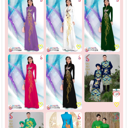
♡
♡
♡
♡
♡
♡