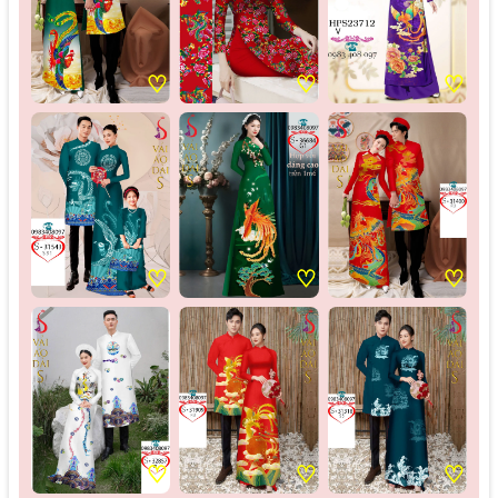
♡
♡
♡
♡
♡
♡
♡
♡
♡