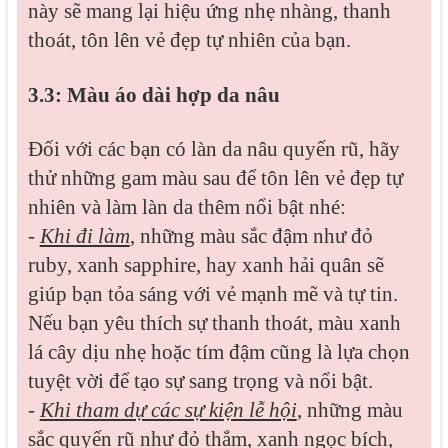
này sẽ mang lại hiệu ứng nhẹ nhàng, thanh
thoát, tôn lên vẻ đẹp tự nhiên của bạn.
3.3: Màu áo dài hợp da nâu
Đối với các bạn có làn da nâu quyến rũ, hãy
thử những gam màu sau để tôn lên vẻ đẹp tự
nhiên và làm làn da thêm nổi bật nhé:
-
Khi đi làm
, những màu sắc đậm như đỏ
ruby, xanh sapphire, hay xanh hải quân sẽ
giúp bạn tỏa sáng với vẻ mạnh mẽ và tự tin.
Nếu bạn yêu thích sự thanh thoát, màu xanh
lá cây dịu nhẹ hoặc tím đậm cũng là lựa chọn
tuyệt vời để tạo sự sang trọng và nổi bật.
-
Khi tham dự các sự kiện lễ hội
, những màu
sắc quyến rũ như đỏ thắm, xanh ngọc bích,