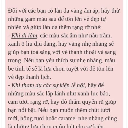
Đối với các bạn có làn da vàng ấm áp, hãy thử
những gam màu sau để tôn lên vẻ đẹp tự
nhiên và giúp làn da thêm rạng rỡ nhé:
-
Khi đi làm
, các màu sắc ấm như nâu trầm,
xanh ô liu dịu dàng, hay vàng nhẹ nhàng sẽ
giúp bạn toả sáng với vẻ thanh thoát và sang
trọng. Nếu bạn yêu thích sự nhẹ nhàng, màu
be tinh tế sẽ là lựa chọn tuyệt vời để tôn lên
vẻ đẹp thanh lịch.
-
Khi tham dự các sự kiện lễ hội
, hãy để
những màu sắc lấp lánh như xanh lục bảo,
cam tươi rạng rỡ, hay đỏ thắm quyến rũ giúp
bạn nổi bật. Nếu bạn muốn thêm chút tươi
mới, hồng tươi hoặc caramel nhẹ nhàng cũng
là những lựa chọn cuốn hút cho sự kiện.