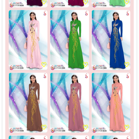
♡
♡
♡
♡
♡
♡
♡
♡
♡