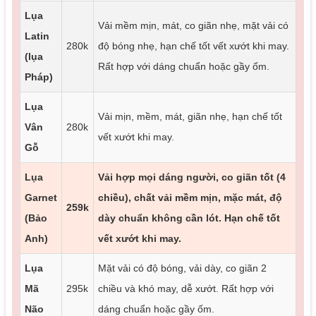
Lụa
Vải mềm mịn, mát, co giãn nhẹ, mặt vải có
Latin
280k
độ bóng nhẹ, hạn chế tốt vết xướt khi may.
(lụa
Rất hợp với dáng chuẩn hoặc gầy ốm.
Pháp)
Lụa
Vải mịn, mềm, mát, giãn nhẹ, hạn chế tốt
Vân
280k
vết xướt khi may.
Gỗ
Lụa
Vải hợp mọi dáng người, co giãn tốt (4
Garnet
chiều), chất vải mềm mịn, mặc mát, độ
259k
(Bảo
dày chuẩn không cần lót. Hạn chế tốt
Anh)
vết xướt khi may.
Lụa
Mặt vải có độ bóng, vải dày, co giãn 2
Mã
295k
chiều và khó may, dễ xướt. Rất hợp với
Não
dáng chuẩn hoặc gầy ốm.