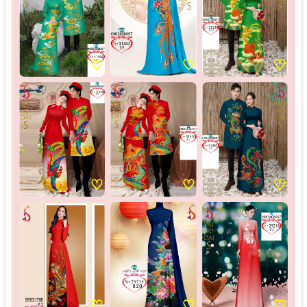
♡
♡
♡
♡
♡
♡
♡
♡
♡