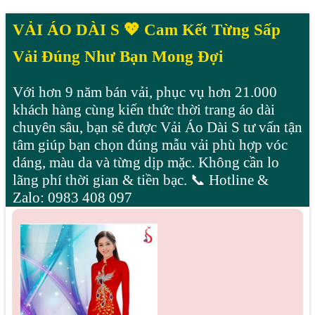
VẢI ÁO DÀI S 💖 Cam Kết Từng Sấp
Vải Đúng Như Bạn Mong Đợi
Với hơn 9 năm bán vải, phục vụ hơn 21.000
khách hàng cùng kiến thức thời trang áo dài
chuyên sâu, bạn sẽ được Vải Áo Dài S tư vấn tận
tâm giúp bạn chọn đúng mẫu vải phù hợp vóc
dáng, màu da và từng dịp mặc. Không cần lo
lãng phí thời gian & tiền bạc. 📞 Hotline &
Zalo: 0983 408 097