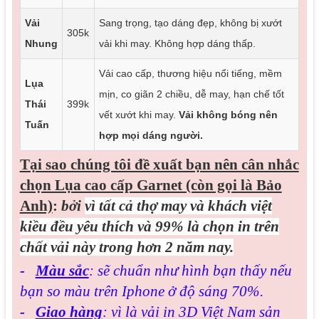
Vải
Sang trọng, tạo dáng đẹp, không bị xướt
305k
Nhung
vải khi may. Không hợp dáng thấp.
Vải cao cấp, thương hiệu nổi tiếng, mềm
Lụa
mịn, co giãn 2 chiều, dễ may, hạn chế tốt
Thái
399k
vết xướt khi may.
Vải không bóng nên
Tuấn
hợp mọi dáng người.
Tại sao chúng tôi đề xuất bạn nên cân nhắc
chọn Lụa cao cấp Garnet (còn gọi là Bảo
Anh)
:
bởi
vì tất cả thợ may và khách việt
kiều đều yêu thích và 99% là chọn in trên
chất vải này trong hơn 2 năm nay.
-
Màu sắc
: sẽ chuẩn như hình bạn thấy nếu
bạn so màu trên Iphone ở độ sáng 70%.
-
Giao hàng
: vì là vải in 3D Việt Nam sản