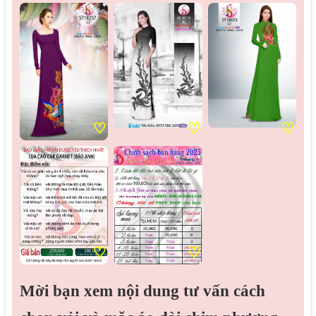
♡
♡
♡
♡
♡
Mời bạn xem nội dung tư vấn cách