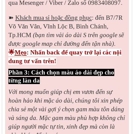
qua
Mesenger / Viber / Zalo
số 0983408097.
➽
Khách mua sỉ hoặc đồng phục
: đến B7/7R
Võ Văn Vân, Vĩnh Lộc B, Bình Chánh,
Tp.HCM
(bạn tìm vải áo dài S trên google sẽ
được google map chỉ đường đến tận nhà)
.
🌟
Mẹo
: Nhấn back để quay trở lại các nội
dung tư vấn trên!
Phần 3: Cách chọn màu áo dài đẹp cho
từng làn da
Với mong muốn giúp chị em vươn đến sự
hoàn hảo khi mặc áo dài, chúng tôi xin phép
chia sẻ một vài gợi ý chọn gam màu tôn dáng
và sáng da. Mặc gam màu phù hợp không chỉ
giúp người mặc tự tin, xinh đẹp mà còn là