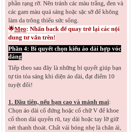
phần rạng rỡ. Nên tránh các màu trắng, đen và
các gam màu quá sáng hoặc sặc sỡ để không
làm da trông thiếu sức sống.
🌟
Mẹo
: Nhấn back để quay trở lại các nội
dung tư vấn trên!
Phần 4: Bí quyết chọn kiểu áo dài hợp vóc
dáng
Tiếp theo sau đây là những bí quyết giúp bạn
tự tin tỏa sáng khi diện áo dài, đạt điểm 10
tuyệt đối!
1. Đầu tiên, nếu bạn cao và mảnh mai
:
Chọn áo dài cổ đứng hoặc cổ chữ V để khoe
cổ thon dài quyến rũ, tay dài hoặc tay lỡ giữ
nét thanh thoát. Chất vải bóng nhẹ là chân ái,