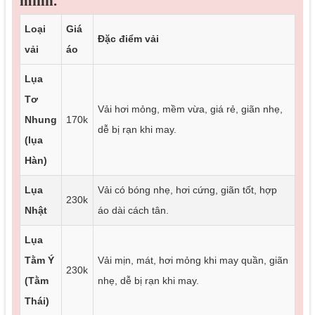
mình.
Loại
Giá
Đặc điểm vải
vải
áo
Lụa
Tơ
Vải hơi mỏng, mềm vừa, giá rẻ, giãn nhẹ,
Nhung
170k
dễ bị rạn khi may.
(lụa
Hàn)
Lụa
Vải có bóng nhẹ, hơi cứng, giãn tốt, hợp
230k
Nhật
áo dài cách tân.
Lụa
Tằm Ý
Vải mịn, mát, hơi mỏng khi may quần, giãn
230k
(Tằm
nhẹ, dễ bị rạn khi may.
Thái)