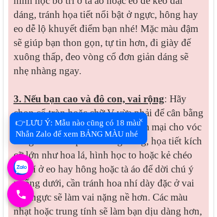
hình học bố trí ở tà áo hoặc eo để kéo dài
dáng, tránh họa tiết nổi bật ở ngực, hông hay
eo dễ lộ khuyết điểm bạn nhé! Mặc màu đậm
sẽ giúp bạn thon gọn, tự tin hơn, đi giày đế
xuông thấp, đeo vòng cổ đơn giản dáng sẽ
nhẹ nhàng ngay.
3. Nếu bạn cao và đô con, vai rộng
: Hãy
chọn cổ tròn hoặc chữ V vừa phải để cân bằng
×
👉LƯU Ý: Mẫu nào cũng có 18 màu
vai, may tay dài sẽ thêm nét mềm mại cho vóc
Nhắn Zalo để xem BẢNG MÀU nhé
dáng. Chất vải phải không bóng, họa tiết kích
cỡ lớn như hoa lá, hình học to hoặc kẻ chéo
bố trí ở eo hay hông hoặc tà áo để dời chú ý
xuống dưới, cần tránh hoa nhí dày đặc ở vai
hay ngực sẽ làm vai nặng nề hơn. Các màu
nhạt hoặc trung tính sẽ làm bạn dịu dàng hơn,