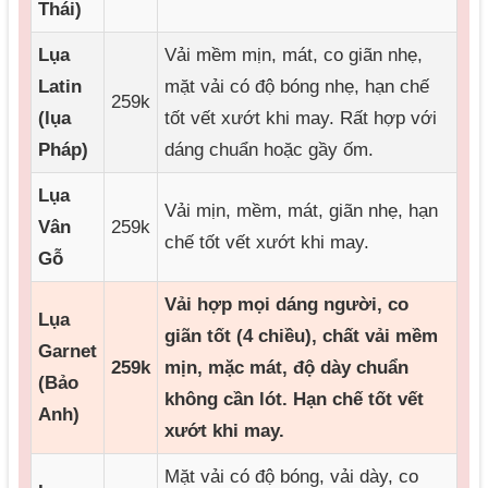
Thái)
Lụa
Vải mềm mịn, mát, co giãn nhẹ,
Latin
mặt vải có độ bóng nhẹ, hạn chế
259k
(lụa
tốt vết xướt khi may. Rất hợp với
Pháp)
dáng chuẩn hoặc gầy ốm.
Lụa
Vải mịn, mềm, mát, giãn nhẹ, hạn
Vân
259k
chế tốt vết xướt khi may.
Gỗ
Vải hợp mọi dáng người, co
Lụa
giãn tốt (4 chiều), chất vải mềm
Garnet
259k
mịn, mặc mát, độ dày chuẩn
(Bảo
không cần lót. Hạn chế tốt vết
Anh)
xướt khi may.
Mặt vải có độ bóng, vải dày, co