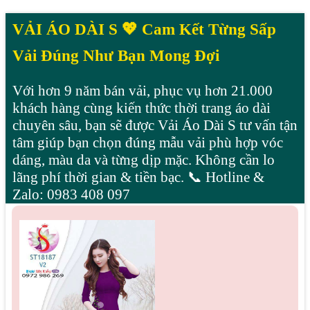
VẢI ÁO DÀI S 💖 Cam Kết Từng Sấp
Vải Đúng Như Bạn Mong Đợi
Với hơn 9 năm bán vải, phục vụ hơn 21.000
khách hàng cùng kiến thức thời trang áo dài
chuyên sâu, bạn sẽ được Vải Áo Dài S tư vấn tận
tâm giúp bạn chọn đúng mẫu vải phù hợp vóc
dáng, màu da và từng dịp mặc. Không cần lo
lãng phí thời gian & tiền bạc. 📞 Hotline &
Zalo: 0983 408 097