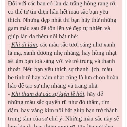
Đối với các bạn có làn da trắng hồng rạng rỡ,
có thể tự tin diện hầu hết màu sắc bạn yêu
thích. Nhưng đẹp nhất thì bạn hãy thử những
gam màu sau để tôn lên vẻ đẹp tự nhiên và
giúp làn da thêm nổi bật nhé:
-
Khi đi làm
, các màu sắc tươi sáng như xanh
lá mạ, xanh dương nhẹ nhàng, hay hồng nhạt
sẽ làm bạn toả sáng với vẻ trẻ trung và thanh
thoát. Nếu bạn yêu thích sự thanh lịch, màu
be tinh tế hay xám nhạt cũng là lựa chọn hoàn
hảo để tạo sự nhẹ nhàng và trang nhã.
-
Khi tham dự các sự kiện lễ hội
, hãy để
những màu sắc quyến rũ như đỏ thắm, tím
đậm, hay vàng kim nổi bật giúp bạn trở thành
trung tâm của sự chú ý. Những màu sắc này sẽ
làm làn da bạn thêm rạng rỡ, tôn lên nét đẹp