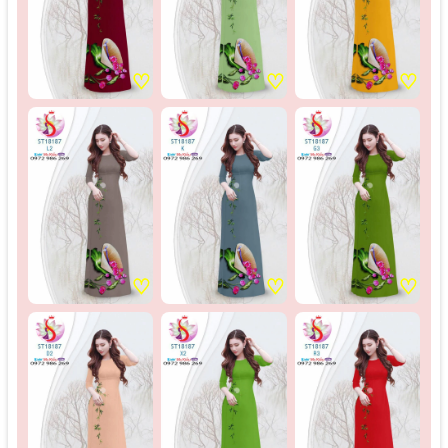
♡
♡
♡
♡
♡
♡