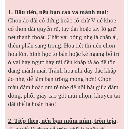
1. Đầu tiên, nếu bạn cao và mảnh mai
:
Chọn áo dài cổ đứng hoặc cổ chữ V để khoe
cổ thon dài quyến rũ, tay dài hoặc tay lỡ giữ
nét thanh thoát. Chất vải bóng nhẹ là chân ái,
thêm phần sang trọng. Họa tiết thì nên chọn
hoa lớn, hình học to bản hoặc kẻ ngang bố trí
ở vai hay ngực hay rải đều khắp tà áo để tôn
dáng mảnh mai. Tránh hoa nhí dày đặc khắp
áo nhé, dễ làm bạn trông mỏng hơn! Chọn
màu đậm hoặc om rê nhẹ để nổi bật giữa đám
đông, phối giày cao gót mũi nhọn, khuyên tai
dài thế là hoàn hảo!
2. Tiếp theo, nếu bạn mũm mĩm, tròn trịa
: