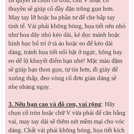
Bí quyết là chọn cổ tròn, chữ V hoặc cổ
thuyền sẽ giúp cổ đầy đặn trông gọn hơn.
May tay lỡ hoặc ba phần tư để che bắp tay
tinh tế. Vải phải không bóng, họa tiết nên nhỏ
như hoa dây nhỏ kéo dài, kẻ dọc mảnh hoặc
hình học bố trí ở tà áo hoặc eo để kéo dài
dáng, tránh họa tiết nổi bật ở ngực, hông hay
eo dễ lộ khuyết điểm bạn nhé! Mặc màu đậm
sẽ giúp bạn thon gọn, tự tin hơn, đi giày đế
xuông thấp, đeo vòng cổ đơn giản dáng sẽ
nhẹ nhàng ngay.
3. Nếu bạn cao và đô con, vai rộng
: Hãy
chọn cổ tròn hoặc chữ V vừa phải để cân bằng
vai, may tay dài sẽ thêm nét mềm mại cho vóc
dáng. Chất vải phải không bóng, họa tiết kích