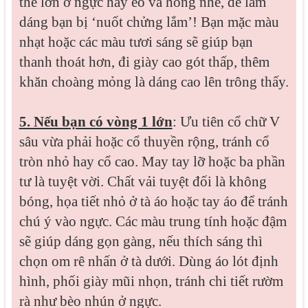
thể lớn ở ngực hay eo và hông nhé, dễ làm
dáng bạn bị ‘nuốt chửng lắm’! Bạn mặc màu
nhạt hoặc các màu tươi sáng sẽ giúp bạn
thanh thoát hơn, đi giày cao gót thấp, thêm
khăn choàng mỏng là dáng cao lên trông thấy.
5. Nếu bạn có vòng 1 lớn
: Ưu tiên cổ chữ V
sâu vừa phải hoặc cổ thuyền rộng, tránh cổ
tròn nhỏ hay cổ cao. May tay lỡ hoặc ba phần
tư là tuyệt vời. Chất vải tuyệt đối là không
bóng, họa tiết nhỏ ở tà áo hoặc tay áo để tránh
chú ý vào ngực. Các màu trung tính hoặc đậm
sẽ giúp dáng gọn gàng, nếu thích sáng thì
chọn om rê nhấn ở tà dưới. Dùng áo lót định
hình, phối giày mũi nhọn, tránh chi tiết rườm
rà như bèo nhún ở ngực.