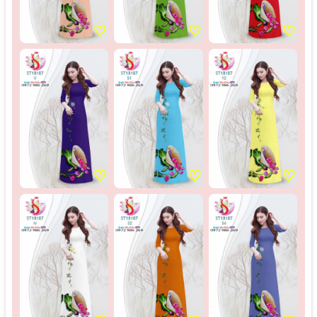
♡
♡
♡
♡
♡
♡