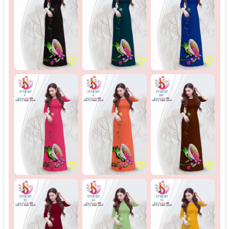
♡
♡
♡
♡
♡
♡