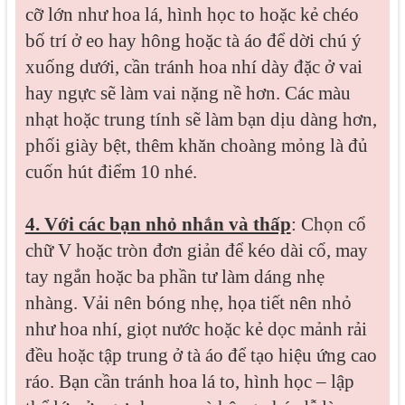
cỡ lớn như hoa lá, hình học to hoặc kẻ chéo
bố trí ở eo hay hông hoặc tà áo để dời chú ý
xuống dưới, cần tránh hoa nhí dày đặc ở vai
hay ngực sẽ làm vai nặng nề hơn. Các màu
nhạt hoặc trung tính sẽ làm bạn dịu dàng hơn,
phối giày bệt, thêm khăn choàng mỏng là đủ
cuốn hút điểm 10 nhé.
4. Với các bạn nhỏ nhắn và thấp
: Chọn cổ
chữ V hoặc tròn đơn giản để kéo dài cổ, may
tay ngắn hoặc ba phần tư làm dáng nhẹ
nhàng. Vải nên bóng nhẹ, họa tiết nên nhỏ
như hoa nhí, giọt nước hoặc kẻ dọc mảnh rải
đều hoặc tập trung ở tà áo để tạo hiệu ứng cao
ráo. Bạn cần tránh hoa lá to, hình học – lập