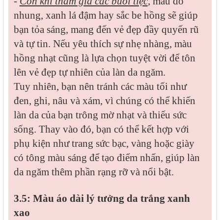
-
Còn khi tham gia các buổi tiệc
, màu đỏ
nhung, xanh lá đậm hay sắc be hồng sẽ giúp
bạn tỏa sáng, mang đến vẻ đẹp đầy quyến rũ
và tự tin. Nếu yêu thích sự nhẹ nhàng, màu
hồng nhạt cũng là lựa chọn tuyệt vời để tôn
lên vẻ đẹp tự nhiên của làn da ngăm.
Tuy nhiên, bạn nên tránh các màu tối như
đen, ghi, nâu và xám, vì chúng có thể khiến
làn da của bạn trông mờ nhạt và thiếu sức
sống. Thay vào đó, bạn có thể kết hợp với
phụ kiện như trang sức bạc, vàng hoặc giày
có tông màu sáng để tạo điểm nhấn, giúp làn
da ngăm thêm phần rạng rỡ và nổi bật.
3.5: Màu áo dài lý tưởng da trắng xanh
xao