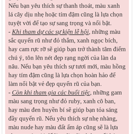
Nếu bạn yêu thích sự thanh thoát, màu xanh
lá cây dịu nhẹ hoặc tím đậm cũng là lựa chọn
tuyệt vời để tạo sự sang trọng và nổi bật.
-
Khi tham dự các sự kiện lễ hội
, những màu
sắc quyến rũ như đỏ thắm, xanh ngọc bích,
hay cam rực rỡ sẽ giúp bạn trở thành tâm điểm
chú ý, tôn lên nét đẹp rạng ngời của làn da
nâu. Nếu bạn yêu thích sự tươi mới, màu hồng
hay tím đậm cũng là lựa chọn hoàn hảo để
làm nổi bật vẻ đẹp quyến rũ của bạn.
-
Còn khi tham gia các buổi tiệc
, những gam
màu sang trọng như đỏ ruby, xanh cô ban,
hay màu đen huyền bí sẽ giúp bạn tỏa sáng
đầy quyến rũ. Nếu yêu thích sự nhẹ nhàng,
màu nude hay màu đất ấm áp cũng sẽ là lựa