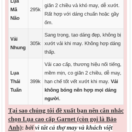
Lụa
giãn 2 chiều và khó may, dễ xướt.
Mã
295k
Rất hợp với dáng chuẩn hoặc gầy
Não
ốm.
Sang trọng, tạo dáng đẹp, không bị
Vải
305k
xướt vải khi may. Không hợp dáng
Nhung
thấp.
Vải cao cấp, thương hiệu nổi tiếng,
Lụa
mềm mịn, co giãn 2 chiều, dễ may,
Thái
399k
hạn chế tốt vết xướt khi may.
Vải
Tuấn
không bóng nên hợp mọi dáng
người.
Tại sao chúng tôi đề xuất bạn nên cân nhắc
chọn Lụa cao cấp Garnet (còn gọi là Bảo
Anh)
:
bởi
vì tất cả thợ may và khách việt