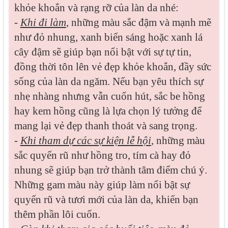
khỏe khoắn và rạng rỡ của làn da nhé:
-
Khi đi làm
, những màu sắc đậm và mạnh mẽ
như đỏ nhung, xanh biển sáng hoặc xanh lá
cây đậm sẽ giúp bạn nổi bật với sự tự tin,
đồng thời tôn lên vẻ đẹp khỏe khoắn, đầy sức
sống của làn da ngăm. Nếu bạn yêu thích sự
nhẹ nhàng nhưng vẫn cuốn hút, sắc be hồng
hay kem hồng cũng là lựa chọn lý tưởng để
mang lại vẻ đẹp thanh thoát và sang trọng.
-
Khi tham dự các sự kiện lễ hội
, những màu
sắc quyến rũ như hồng tro, tím cà hay đỏ
nhung sẽ giúp bạn trở thành tâm điểm chú ý.
Những gam màu này giúp làm nổi bật sự
quyến rũ và tươi mới của làn da, khiến bạn
thêm phần lôi cuốn.