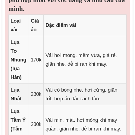
mình.
Loại
Giá
Đặc điểm vải
vải
áo
Lụa
Tơ
Vải hơi mỏng, mềm vừa, giá rẻ,
Nhung
170k
giãn nhẹ, dễ bị rạn khi may.
(lụa
Hàn)
Lụa
Vải có bóng nhẹ, hơi cứng, giãn
230k
Nhật
tốt, hợp áo dài cách tân.
Lụa
Tằm Ý
Vải mịn, mát, hơi mỏng khi may
230k
(Tằm
quần, giãn nhẹ, dễ bị rạn khi may.