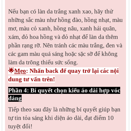
Nếu bạn có làn da trắng xanh xao, hãy thử
những sắc màu như hồng đào, hồng nhạt, màu
mơ, màu cỏ xanh, hồng nâu, xanh hải quân,
xám, đỏ hoa hồng và đỏ nhạt để làn da thêm
phần rạng rỡ. Nên tránh các màu trắng, đen và
các gam màu quá sáng hoặc sặc sỡ để không
làm da trông thiếu sức sống.
🌟
Mẹo
: Nhấn back để quay trở lại các nội
dung tư vấn trên!
Phần 4: Bí quyết chọn kiểu áo dài hợp vóc
dáng
Tiếp theo sau đây là những bí quyết giúp bạn
tự tin tỏa sáng khi diện áo dài, đạt điểm 10
tuyệt đối!