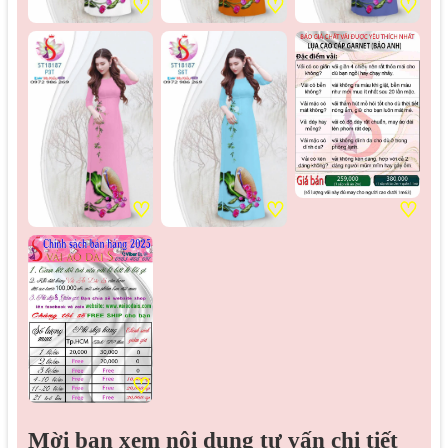
♡
♡
♡
♡
♡
♡
♡
Mời bạn xem nội dung tư vấn chi tiết