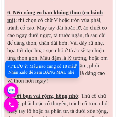
6. Nếu vòng eo bạn không thon (eo bánh
mì)
: thì chọn cổ chữ V hoặc tròn vừa phải,
tránh cổ cao. May tay dài hoặc lỡ, áo chiết eo
cao ngay dưới ngực, tà trước ngắn, tà sau dài
để dáng thon, chân dài hơn. Vải dày rũ nhẹ,
họa tiết dọc hoặc sọc nhỏ ở tà áo sẽ tạo hiệu
ứng thon gọn. Màu đậm là lý tưởng, hoặc om
×
rê với thân trên nhạt, thân dưới đậm, phối
👉LƯU Ý: Mẫu nào cũng có 18 màu
Nhắn Zalo để xem BẢNG MÀU nhé
quần ống suông cùng tông tà áo là dáng cao
và thon hơn ngay!
7. Với bạn vai rộng, hông nhỏ
: Thử cổ chữ
V vừa phải hoặc cổ thuyền, tránh cổ tròn nhỏ.
May tay lỡ hoặc ba phần tư, tà dưới xòe rộng,