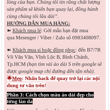
lòng của bạn. Chúng tôi tin rằng chất lượng
sản phẩm sẽ khiến bạn quay lại, đồng hành
cùng chúng tôi lâu dài”.
HƯỚNG DẪN MUA HÀNG:
➽
Khách mua lẻ
: Gởi mẫu bạn đặt mua
qua
Mesenger / Viber / Zalo
số 0983408097.
➽
Khách mua sỉ hoặc đồng phục
: đến B7/7R
Võ Văn Vân, Vĩnh Lộc B, Bình Chánh,
Tp.HCM
(bạn tìm vải áo dài S trên google sẽ
được google map chỉ đường đến tận nhà)
.
🌟
Mẹo
: Nhấn back để quay trở lại các nội
dung tư vấn trên!
Phần 3: Cách chọn màu áo dài đẹp cho
từng làn da