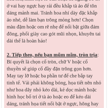
ở vai hay ngực hay rải đều khắp tà áo để tôn
dáng mảnh mai. Tránh hoa nhí dày đặc khắp
áo nhé, dễ làm bạn trông mỏng hơn! Chọn
màu đậm hoặc om rê nhẹ để nổi bật giữa đám
đông, phối giày cao gót mũi nhọn, khuyên tai
dài thế là hoàn hảo!
2. Tiếp theo, nếu bạn mũm mĩm, tròn trịa
:
Bí quyết là chọn cổ tròn, chữ V hoặc cổ
thuyền sẽ giúp cổ đầy đặn trông gọn hơn.
May tay lỡ hoặc ba phần tư để che bắp tay
tinh tế. Vải phải không bóng, họa tiết nên nhỏ
như hoa dây nhỏ kéo dài, kẻ dọc mảnh hoặc
hình học bố trí ở tà áo hoặc eo để kéo dài
dáng, tránh họa tiết nổi bật ở ngực, hông hay