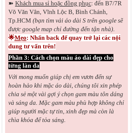
➽
Khách mua sỉ hoặc đồng phục
: đến B7/7R
Võ Văn Vân, Vĩnh Lộc B, Bình Chánh,
Tp.HCM
(bạn tìm vải áo dài S trên google sẽ
được google map chỉ đường đến tận nhà)
.
🌟
Mẹo
: Nhấn back để quay trở lại các nội
dung tư vấn trên!
Phần 3: Cách chọn màu áo dài đẹp cho
từng làn da
Với mong muốn giúp chị em vươn đến sự
hoàn hảo khi mặc áo dài, chúng tôi xin phép
chia sẻ một vài gợi ý chọn gam màu tôn dáng
và sáng da. Mặc gam màu phù hợp không chỉ
giúp người mặc tự tin, xinh đẹp mà còn là
chìa khóa để tỏa sáng.