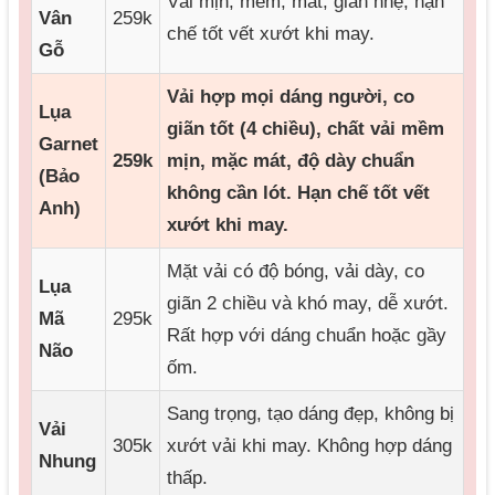
Vải mịn, mềm, mát, giãn nhẹ, hạn
Vân
259k
chế tốt vết xướt khi may.
Gỗ
Vải hợp mọi dáng người, co
Lụa
giãn tốt (4 chiều), chất vải mềm
Garnet
259k
mịn, mặc mát, độ dày chuẩn
(Bảo
không cần lót. Hạn chế tốt vết
Anh)
xướt khi may.
Mặt vải có độ bóng, vải dày, co
Lụa
giãn 2 chiều và khó may, dễ xướt.
Mã
295k
Rất hợp với dáng chuẩn hoặc gầy
Não
ốm.
Sang trọng, tạo dáng đẹp, không bị
Vải
305k
xướt vải khi may. Không hợp dáng
Nhung
thấp.