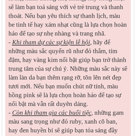
sẽ làm bạn toả sáng với vẻ trẻ trung và thanh
thoát. Nếu bạn yêu thích sự thanh lịch, màu
be tinh tế hay xám nhạt cũng là lựa chọn hoàn
hảo để tạo sự nhẹ nhàng và trang nhã.
-
Khi tham dự các sự kiện lễ hội
, hãy để
những màu sắc quyến rũ như đỏ thắm, tím
đậm, hay vàng kim nổi bật giúp bạn trở thành
trung tâm của sự chú ý. Những màu sắc này sẽ
làm làn da bạn thêm rạng rỡ, tôn lên nét đẹp
tươi mới. Nếu bạn muốn chút nữ tính, màu
hồng pink sẽ là lựa chọn hoàn hảo để tạo sự
nổi bật mà vẫn rất duyên dáng.
-
Còn khi tham gia các buổi tiệc
, những gam
màu sang trọng như đỏ ruby, xanh cô ban,
hay đen huyền bí sẽ giúp bạn tỏa sáng đầy