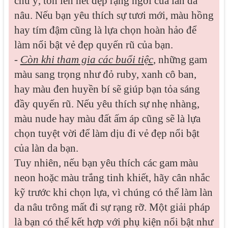
chú ý, tôn lên nét đẹp rạng ngời của làn da
nâu. Nếu bạn yêu thích sự tươi mới, màu hồng
hay tím đậm cũng là lựa chọn hoàn hảo để
làm nổi bật vẻ đẹp quyến rũ của bạn.
-
Còn khi tham gia các buổi tiệc
, những gam
màu sang trọng như đỏ ruby, xanh cô ban,
hay màu đen huyền bí sẽ giúp bạn tỏa sáng
đầy quyến rũ. Nếu yêu thích sự nhẹ nhàng,
màu nude hay màu đất ấm áp cũng sẽ là lựa
chọn tuyệt vời để làm dịu đi vẻ đẹp nổi bật
của làn da bạn.
Tuy nhiên, nếu bạn yêu thích các gam màu
neon hoặc màu trắng tinh khiết, hãy cân nhắc
kỹ trước khi chọn lựa, vì chúng có thể làm làn
da nâu trông mất đi sự rạng rỡ. Một giải pháp
là bạn có thể kết hợp với phụ kiện nổi bật như