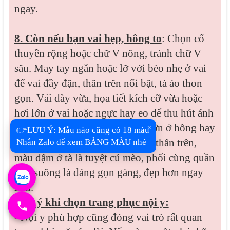
ngay.
8. Còn nếu bạn vai hẹp, hông to
: Chọn cổ
thuyền rộng hoặc chữ V nông, tránh chữ V
sâu. May tay ngắn hoặc lỡ với bèo nhẹ ở vai
để vai đầy đặn, thân trên nổi bật, tà áo thon
gọn. Vải dày vừa, họa tiết kích cỡ vừa hoặc
hơi lớn ở vai hoặc ngực hay eo để thu hút ánh
nhìn lên trên, Cần tránh hoa lá lớn ở hông hay
×
👉LƯU Ý: Mẫu nào cũng có 18 màu
tà bạn nhé. Chọn áo màu sáng ở thân trên,
Nhắn Zalo để xem BẢNG MÀU nhé
màu đậm ở tà là tuyệt cú mèo, phối cùng quần
ống suông là dáng gọn gàng, đẹp hơn ngay
liền.
Lưu ý khi chọn trang phục nội y:
- Nội y phù hợp cũng đóng vai trò rất quan