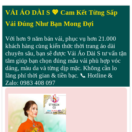
VẢI ÁO DÀI S 💖 Cam Kết Từng Sấp
Vải Đúng Như Bạn Mong Đợi
Với hơn 9 năm bán vải, phục vụ hơn 21.000
khách hàng cùng kiến thức thời trang áo dài
chuyên sâu, bạn sẽ được Vải Áo Dài S tư vấn tận
tâm giúp bạn chọn đúng mẫu vải phù hợp vóc
dáng, màu da và từng dịp mặc. Không cần lo
lãng phí thời gian & tiền bạc. 📞 Hotline &
Zalo: 0983 408 097