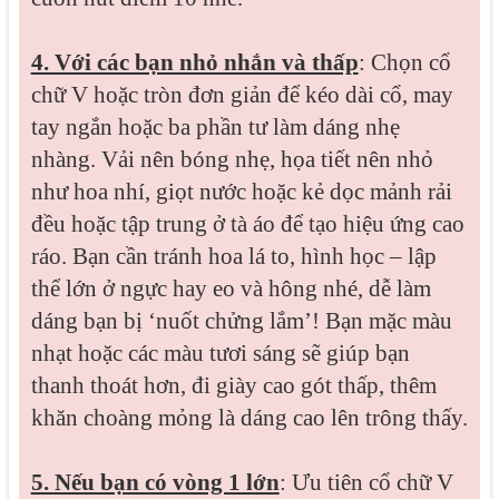
4. Với các bạn nhỏ nhắn và thấp
: Chọn cổ
chữ V hoặc tròn đơn giản để kéo dài cổ, may
tay ngắn hoặc ba phần tư làm dáng nhẹ
nhàng. Vải nên bóng nhẹ, họa tiết nên nhỏ
như hoa nhí, giọt nước hoặc kẻ dọc mảnh rải
đều hoặc tập trung ở tà áo để tạo hiệu ứng cao
ráo. Bạn cần tránh hoa lá to, hình học – lập
thể lớn ở ngực hay eo và hông nhé, dễ làm
dáng bạn bị ‘nuốt chửng lắm’! Bạn mặc màu
nhạt hoặc các màu tươi sáng sẽ giúp bạn
thanh thoát hơn, đi giày cao gót thấp, thêm
khăn choàng mỏng là dáng cao lên trông thấy.
5. Nếu bạn có vòng 1 lớn
: Ưu tiên cổ chữ V