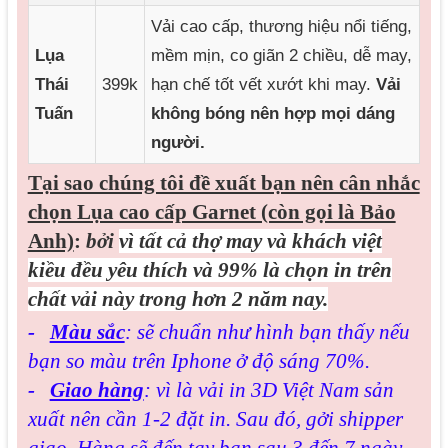
Vải cao cấp, thương hiệu nổi tiếng,
Lụa
mềm mịn, co giãn 2 chiều, dễ may,
Thái
399k
hạn chế tốt vết xướt khi may.
Vải
Tuấn
không bóng nên hợp mọi dáng
người.
Tại sao chúng tôi đề xuất bạn nên cân nhắc
chọn Lụa cao cấp Garnet (còn gọi là Bảo
Anh)
:
bởi
vì tất cả thợ may và khách việt
kiều đều yêu thích và 99% là chọn in trên
chất vải này trong hơn 2 năm nay.
-
Màu sắc
: sẽ chuẩn như hình bạn thấy nếu
bạn so màu trên Iphone ở độ sáng 70%.
-
Giao hàng
: vì là vải in 3D Việt Nam sản
xuất nên cần 1-2 đặt in. Sau đó, gởi shipper