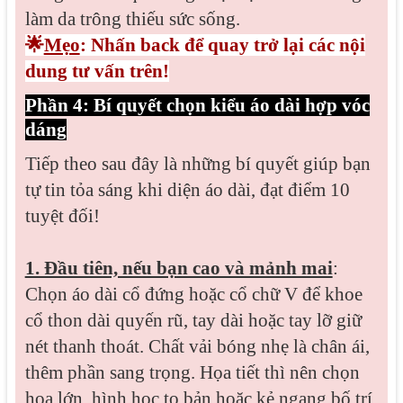
làm da trông thiếu sức sống.
🌟
Mẹo
: Nhấn back để quay trở lại các nội
dung tư vấn trên!
Phần 4: Bí quyết chọn kiểu áo dài hợp vóc
dáng
Tiếp theo sau đây là những bí quyết giúp bạn
tự tin tỏa sáng khi diện áo dài, đạt điểm 10
tuyệt đối!
1. Đầu tiên, nếu bạn cao và mảnh mai
:
Chọn áo dài cổ đứng hoặc cổ chữ V để khoe
cổ thon dài quyến rũ, tay dài hoặc tay lỡ giữ
nét thanh thoát. Chất vải bóng nhẹ là chân ái,
thêm phần sang trọng. Họa tiết thì nên chọn
hoa lớn, hình học to bản hoặc kẻ ngang bố trí