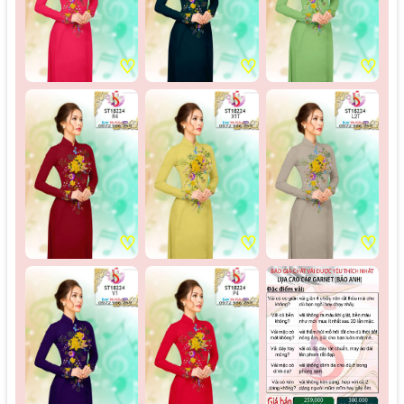
♡
♡
♡
♡
♡
♡