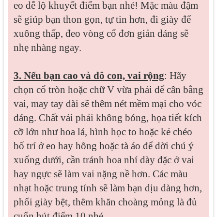
eo dễ lộ khuyết điểm bạn nhé! Mặc màu đậm
sẽ giúp bạn thon gọn, tự tin hơn, đi giày đế
xuông thấp, đeo vòng cổ đơn giản dáng sẽ
nhẹ nhàng ngay.
3. Nếu bạn cao và đô con, vai rộng
: Hãy
chọn cổ tròn hoặc chữ V vừa phải để cân bằng
vai, may tay dài sẽ thêm nét mềm mại cho vóc
dáng. Chất vải phải không bóng, họa tiết kích
cỡ lớn như hoa lá, hình học to hoặc kẻ chéo
bố trí ở eo hay hông hoặc tà áo để dời chú ý
xuống dưới, cần tránh hoa nhí dày đặc ở vai
hay ngực sẽ làm vai nặng nề hơn. Các màu
nhạt hoặc trung tính sẽ làm bạn dịu dàng hơn,
phối giày bệt, thêm khăn choàng mỏng là đủ
cuốn hút điểm 10 nhé.