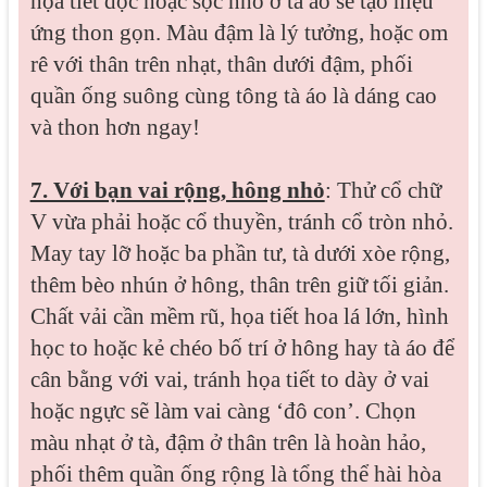
họa tiết dọc hoặc sọc nhỏ ở tà áo sẽ tạo hiệu
ứng thon gọn. Màu đậm là lý tưởng, hoặc om
rê với thân trên nhạt, thân dưới đậm, phối
quần ống suông cùng tông tà áo là dáng cao
và thon hơn ngay!
7. Với bạn vai rộng, hông nhỏ
: Thử cổ chữ
V vừa phải hoặc cổ thuyền, tránh cổ tròn nhỏ.
May tay lỡ hoặc ba phần tư, tà dưới xòe rộng,
thêm bèo nhún ở hông, thân trên giữ tối giản.
Chất vải cần mềm rũ, họa tiết hoa lá lớn, hình
học to hoặc kẻ chéo bố trí ở hông hay tà áo để
cân bằng với vai, tránh họa tiết to dày ở vai
hoặc ngực sẽ làm vai càng ‘đô con’. Chọn
màu nhạt ở tà, đậm ở thân trên là hoàn hảo,
phối thêm quần ống rộng là tổng thể hài hòa