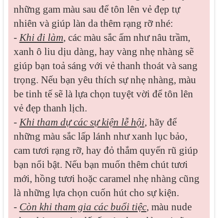
những gam màu sau để tôn lên vẻ đẹp tự
nhiên và giúp làn da thêm rạng rỡ nhé:
-
Khi đi làm
, các màu sắc ấm như nâu trầm,
xanh ô liu dịu dàng, hay vàng nhẹ nhàng sẽ
giúp bạn toả sáng với vẻ thanh thoát và sang
trọng. Nếu bạn yêu thích sự nhẹ nhàng, màu
be tinh tế sẽ là lựa chọn tuyệt vời để tôn lên
vẻ đẹp thanh lịch.
-
Khi tham dự các sự kiện lễ hội
, hãy để
những màu sắc lấp lánh như xanh lục bảo,
cam tươi rạng rỡ, hay đỏ thắm quyến rũ giúp
bạn nổi bật. Nếu bạn muốn thêm chút tươi
mới, hồng tươi hoặc caramel nhẹ nhàng cũng
là những lựa chọn cuốn hút cho sự kiện.
-
Còn khi tham gia các buổi tiệc
, màu nude