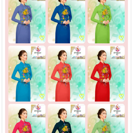
♡
♡
♡
♡
♡
♡