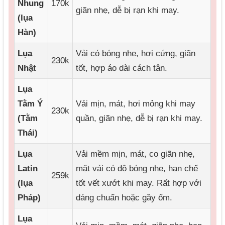
Nhung
170k
giãn nhẹ, dễ bị rạn khi may.
(lụa
Hàn)
Lụa
Vải có bóng nhẹ, hơi cứng, giãn
230k
Nhật
tốt, hợp áo dài cách tân.
Lụa
Tằm Ý
Vải mịn, mát, hơi mỏng khi may
230k
(Tằm
quần, giãn nhẹ, dễ bị rạn khi may.
Thái)
Lụa
Vải mềm mịn, mát, co giãn nhẹ,
Latin
mặt vải có độ bóng nhẹ, hạn chế
259k
(lụa
tốt vết xướt khi may. Rất hợp với
Pháp)
dáng chuẩn hoặc gầy ốm.
Lụa