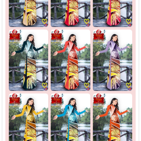
♡
♡
♡
♡
♡
♡