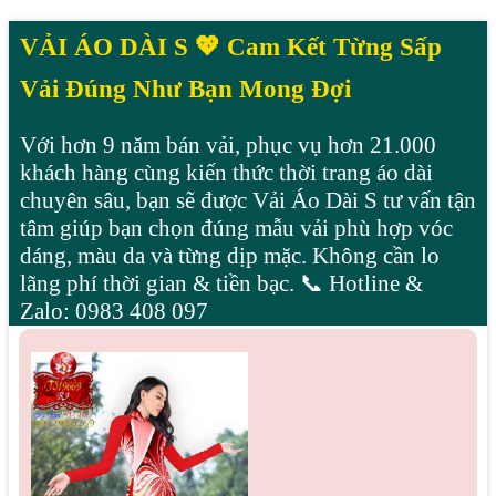
VẢI ÁO DÀI S 💖 Cam Kết Từng Sấp
Vải Đúng Như Bạn Mong Đợi
Với hơn 9 năm bán vải, phục vụ hơn 21.000
khách hàng cùng kiến thức thời trang áo dài
chuyên sâu, bạn sẽ được Vải Áo Dài S tư vấn tận
tâm giúp bạn chọn đúng mẫu vải phù hợp vóc
dáng, màu da và từng dịp mặc. Không cần lo
lãng phí thời gian & tiền bạc. 📞 Hotline &
Zalo: 0983 408 097