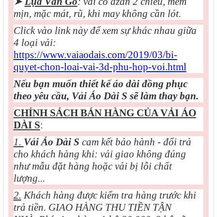
➤
Lụa Vân Gỗ
: vải co dzãn 2 chiều, mềm
mịn, mặc mát, rũ, khi may không cần lót.
Click vào link này để xem sự khác nhau giữa
4 loại vải:
https://www.vaiaodais.com/2019/03/bi-
quyet-chon-loai-vai-3d-phu-hop-voi.html
Nếu bạn muốn thiết kế áo dài đồng phục
theo yêu cầu, Vải Áo Dài S sẽ làm thay bạn.
CHÍNH SÁCH BÁN HÀNG CỦA VẢI ÁO
DÀI S
:
1.
Vải Áo Dài S
cam kết bảo hành - đổi trả
cho khách hàng khi: vải giao không đúng
như mẫu đặt hàng hoặc vải bị lỗi chất
lượng...
2.
Khách hàng được kiểm tra hàng trước khi
trả tiền. GIAO HÀNG THU TIỀN TẬN