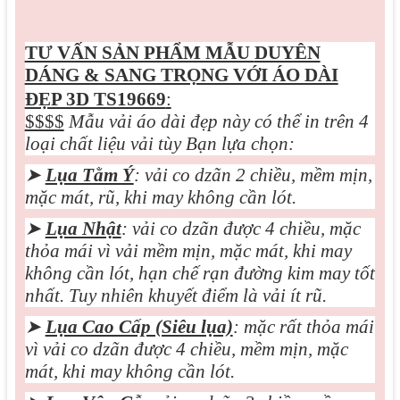
TƯ VẤN SẢN PHẨM MẪU
DUYÊN
DÁNG & SANG TRỌNG VỚI ÁO DÀI
ĐẸP 3D TS19669
:
$$$$
Mẫu vải áo dài đẹp này có thể in trên 4
loại chất liệu vải tùy Bạn lựa chọn:
➤
Lụa Tằm Ý
: vải co dzãn 2 chiều, mềm mịn,
mặc mát, rũ, khi may không cần lót.
➤
Lụa Nhật
: vải co dzãn được 4 chiều, mặc
thỏa mái vì vải mềm mịn, mặc mát, khi may
không cần lót, hạn chế rạn đường kim may tốt
nhất. Tuy nhiên khuyết điểm là vải ít rũ.
➤
Lụa Cao Cấp (Siêu lụa)
: mặc rất thỏa mái
vì vải co dzãn được 4 chiều, mềm mịn, mặc
mát, khi may không cần lót.