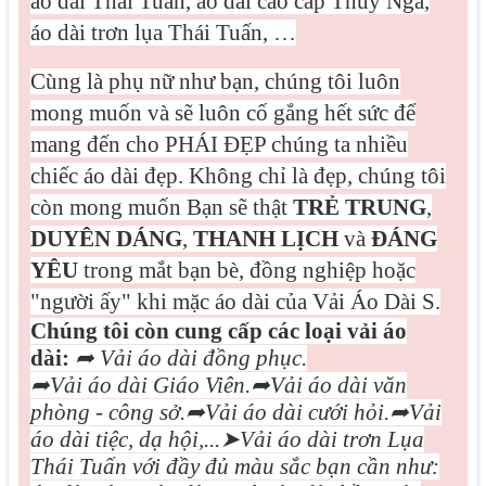
áo dài Thái Tuấn, áo dài cao cấp Thúy Nga,
áo dài trơn lụa Thái Tuấn, …
Cùng là phụ nữ như bạn, chúng tôi luôn
mong muốn và sẽ luôn cố gắng hết sức để
mang đến cho PHÁI ĐẸP chúng ta nhiều
chiếc áo dài đẹp. Không chỉ là đẹp, chúng tôi
còn mong muốn Bạn sẽ thật
TRẺ TRUNG
,
DUYÊN DÁNG
,
THANH LỊCH
và
ĐÁNG
YÊU
trong mắt bạn bè, đồng nghiệp hoặc
"người ấy" khi mặc áo dài của Vải Áo Dài S.
Chúng tôi còn cung cấp các loại vải áo
dài:
➦
Vải áo dài đồng phục.
➦
Vải áo dài Giáo Viên.
➦
Vải áo dài văn
phòng - công sở.
➦
Vải áo dài cưới hỏi.
➦
Vải
áo dài tiệc, dạ hội,...
➤
Vải áo dài trơn Lụa
Thái Tuấn với đầy đủ màu sắc bạn cần như: