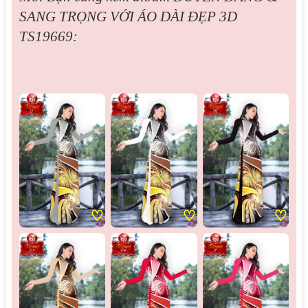
SANG TRỌNG VỚI ÁO DÀI ĐẸP 3D
TS19669:
♡
♡
♡