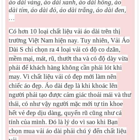
áo dài vàng, áo dài xanh, áo dài hồng, áo
dài tím, áo dài đỏ, áo dài trắng, áo dài đen,
…
Có hơn 10 loại chất liệu vải áo dài trên thị
trường Việt Nam hiện nay. Tuy nhiên, Vải Áo
Dài S chỉ chọn ra 4 loại vải có độ co dzãn,
mềm mại, mát, rũ, thướt tha và có độ dày vừa
phải để khách hàng không cần phải lót khi
may. Vì
chất liệu vải có đẹp mới làm nên
chiếc áo đẹp. Áo dài đẹp là khi khoác lên
người phải tạo được cảm giác thoải mái và thư
thái, có như vậy người mặc mới tự tin khoe
hết vẻ đep dịu dàng, quyến rũ cũng như cá
tính của mình. Đó là lý do vì sao khi Bạn
chọn mua vải áo dài phải chú ý đến chất liệu
vải.