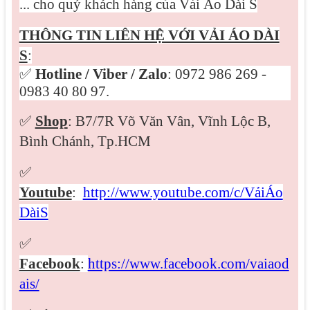
... cho quý khách hàng của Vải Áo Dài S
THÔNG TIN LIÊN HỆ VỚI VẢI ÁO DÀI
S
:
✅
Hotline / Viber /
Zalo
: 0972 986 269 -
0983 40 80 97.
✅
Shop
: B7/7R Võ Văn Vân, Vĩnh Lộc B,
Bình Chánh, Tp.HCM
✅
Youtube
:
http://www.youtube.com/c/VảiÁo
DàiS
✅
Facebook
:
https://www.facebook.com/vaiaod
ais/