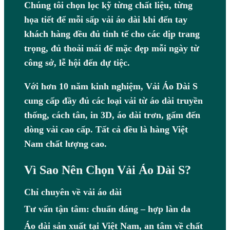
Chúng tôi chọn lọc kỹ từng chất liệu, từng
họa tiết để mỗi sấp vải áo dài khi đến tay
khách hàng đều đủ tinh tế cho các dịp trang
trọng, đủ thoải mái để mặc đẹp mỗi ngày từ
công sở, lễ hội đến dự tiệc.
Với hơn 10 năm kinh nghiệm, Vải Áo Dài S
cung cấp đầy đủ các loại vải từ áo dài truyền
thống, cách tân, in 3D, áo dài trơn, gấm đến
dòng vải cao cấp. Tất cả đều là hàng Việt
Nam chất lượng cao.
Vì Sao Nên Chọn Vải Áo Dài S?
Chỉ chuyên về vải áo dài
Tư vấn tận tâm: chuẩn dáng – hợp làn da
Áo dài sản xuất tại Việt Nam, an tâm về chất