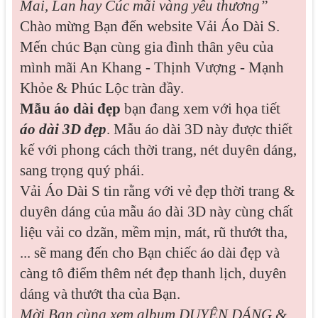
Mai, Lan hay Cúc mãi vàng yêu thương”
Chào mừng Bạn đến website Vải Áo Dài S.
Mến chúc Bạn cùng gia đình thân yêu của
mình mãi An Khang - Thịnh Vượng - Mạnh
Khỏe & Phúc Lộc tràn đầy.
Mẫu áo dài đẹp
bạn đang xem với họa tiết
áo dài 3D đẹp
. Mẫu áo dài 3D này được thiết
kế với phong cách thời trang, nét duyên dáng,
sang trọng quý phái.
Vải Áo Dài S tin rằng với vẻ đẹp thời trang &
duyên dáng của mẫu áo dài 3D này cùng chất
liệu vải co dzãn, mềm mịn, mát, rũ thướt tha,
... sẽ mang đến cho Bạn chiếc áo dài đẹp và
càng tô điểm thêm nét đẹp thanh lịch, duyên
dáng và thướt tha của Bạn.
Mời Bạn cùng xem album
DUYÊN DÁNG &