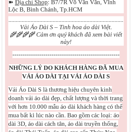
➽
Địa chỉ Shop
: B7/7R Võ Văn Vân, Vĩnh
Lộc B, Bình Chánh, Tp.HCM
..............................................................................
Vải Áo Dài S – Tinh hoa áo dài Việt.
🌾🌾🌾🌾
Cảm ơn quý khách đã xem bài viết
này!
----------------------------------------------------
NHỮNG LÝ DO KHÁCH HÀNG ĐÃ MUA
VẢI ÁO DÀI TẠI VẢI ÁO DÀI S
Vải Áo Dài S là thương hiệu chuyên kinh
doanh vải áo dài đẹp, chất lượng và thời trang
với hơn 10.000 mẫu áo dài khách hàng có thể
mua bất kì lúc nào cần. Bao gồm các loại: áo
dài 3D, áo dài cách tân, áo dài truyền thống,