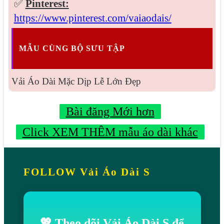
✅
Pinterest:
https://www.pinterest.com/vaiaodais/
MẪU CÙNG BỘ SƯU TẬP
Vải Áo Dài Mặc Dịp Lễ Lớn Đẹp
Bài đăng Mới hơn
Click XEM THÊM mẫu áo dài khác
FOLLOW Vải Áo Dài S
💖 Theo dõi Vải Áo Dài S để