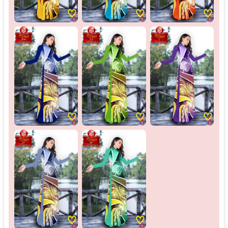
♡
♡
♡
♡
♡
♡
♡
♡