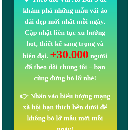
khám phá những mẫu vải áo
dài đẹp mới nhất mỗi ngày.
Cập nhật liên tục xu hướng
hot, thiết kế sang trọng và
+30.000
hiện đại.
người
đã theo dõi chúng tôi
– bạn
cũng đừng bỏ lỡ nhé!
👉 Nhấn vào biểu tượng mạng
xã hội bạn thích bên dưới để
không bỏ lỡ mẫu mới mỗi
ngày!