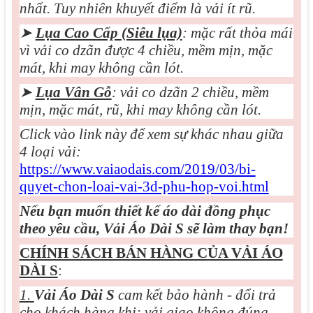
nhất. Tuy nhiên khuyết điểm là vải ít rũ.
➤
Lụa Cao Cấp (Siêu lụa)
: mặc rất thỏa mái
vì vải co dzãn được 4 chiều, mềm mịn, mặc
mát, khi may không cần lót.
➤
Lụa Vân Gỗ
: vải co dzãn 2 chiều, mềm
mịn, mặc mát, rũ, khi may không cần lót.
Click vào link này để xem sự khác nhau giữa
4 loại vải:
https://www.vaiaodais.com/2019/03/bi-
quyet-chon-loai-vai-3d-phu-hop-voi.html
Nếu bạn muốn thiết kế áo dài đồng phục
theo yêu cầu, Vải Áo Dài S sẽ làm thay bạn!
CHÍNH SÁCH BÁN HÀNG CỦA VẢI ÁO
DÀI S
:
1.
Vải Áo Dài S
cam kết bảo hành - đổi trả
cho khách hàng khi: vải giao không đúng