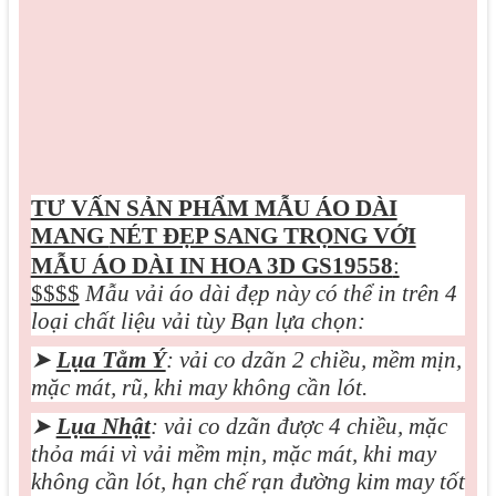
TƯ VẤN SẢN PHẨM MẪU ÁO DÀI
MANG
NÉT ĐẸP SANG TRỌNG VỚI
MẪU ÁO DÀI IN HOA 3D GS19558
:
$$$$
Mẫu vải áo dài đẹp này có thể in trên 4
loại chất liệu vải tùy Bạn lựa chọn:
➤
Lụa Tằm Ý
: vải co dzãn 2 chiều, mềm mịn,
mặc mát, rũ, khi may không cần lót.
➤
Lụa Nhật
: vải co dzãn được 4 chiều, mặc
thỏa mái vì vải mềm mịn, mặc mát, khi may
không cần lót, hạn chế rạn đường kim may tốt