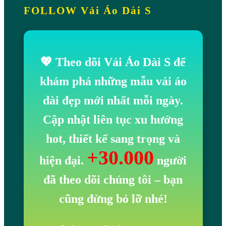
FOLLOW Vải Áo Dài S
💖 Theo dõi Vải Áo Dài S để
khám phá những mẫu vải áo
dài đẹp mới nhất mỗi ngày.
Cập nhật liên tục xu hướng
hot, thiết kế sang trọng và
+30.000
hiện đại.
người
đã theo dõi chúng tôi
– bạn
cũng đừng bỏ lỡ nhé!