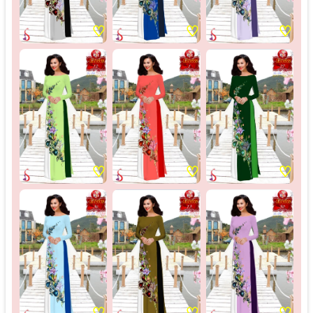
♡
♡
♡
♡
♡
♡
♡
♡
♡