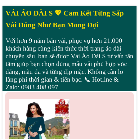
VẢI ÁO DÀI S 💖 Cam Kết Từng Sấp
Vải Đúng Như Bạn Mong Đợi
Với hơn 9 năm bán vải, phục vụ hơn 21.000
khách hàng cùng kiến thức thời trang áo dài
chuyên sâu, bạn sẽ được Vải Áo Dài S tư vấn tận
tâm giúp bạn chọn đúng mẫu vải phù hợp vóc
dáng, màu da và từng dịp mặc. Không cần lo
lãng phí thời gian & tiền bạc. 📞 Hotline &
Zalo: 0983 408 097