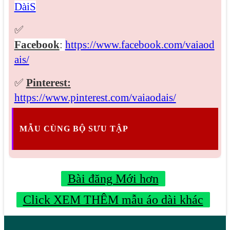
DàiS
✅
Facebook
:
https://www.facebook.com/vaiaod
ais/
✅
Pinterest:
https://www.pinterest.com/vaiaodais/
MẪU CÙNG BỘ SƯU TẬP
Bài đăng Mới hơn
Click XEM THÊM mẫu áo dài khác