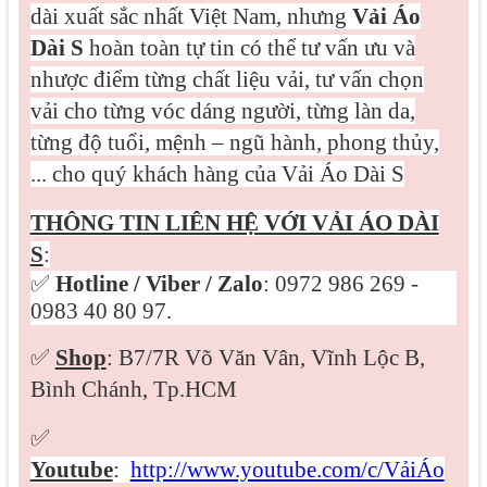
dài xuất sắc nhất Việt Nam, nhưng
Vải Áo
Dài S
hoàn toàn tự tin có thể tư vấn ưu và
nhược điểm từng chất liệu vải, tư vấn chọn
vải cho từng vóc dáng người, từng làn da,
từng độ tuổi, mệnh – ngũ hành, phong thủy,
... cho quý khách hàng của Vải Áo Dài S
THÔNG TIN LIÊN HỆ VỚI VẢI ÁO DÀI
S
:
✅
Hotline / Viber /
Zalo
: 0972 986 269 -
0983 40 80 97.
✅
Shop
: B7/7R Võ Văn Vân, Vĩnh Lộc B,
Bình Chánh, Tp.HCM
✅
Youtube
:
http://www.youtube.com/c/VảiÁo