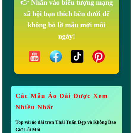
👉 Nhấn vào biểu tượng mạng
xã hội bạn thích bên dưới để
không bỏ lỡ mẫu mới mỗi
ngày!
Các Mẫu Áo Dài Được Xem
Nhiều Nhất
Top vải áo dài trơn Thái Tuấn Đẹp và Không Bao
Giờ Lỗi Mốt