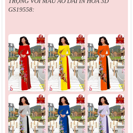
TRỌNG VỚI MẪU ÁO DÀI IN HOA 3D
GS19558:
♡
♡
♡