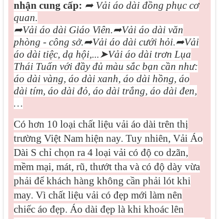
nhận cung cấp:
➦
Vải áo dài đồng phục cơ
quan.
➦
Vải áo dài Giáo Viên.
➦
Vải áo dài văn
phòng - công sở.
➦
Vải áo dài cưới hỏi.
➦
Vải
áo dài tiệc, dạ hội,...
➤
Vải áo dài trơn Lụa
Thái Tuấn với đầy đủ màu sắc bạn cần như:
áo dài vàng, áo dài xanh, áo dài hồng, áo
dài tím, áo dài đỏ, áo dài trắng, áo dài đen,
…
Có hơn 10 loại chất liệu vải áo dài trên thị
trường Việt Nam hiện nay. Tuy nhiên, Vải Áo
Dài S chỉ chọn ra 4 loại vải có độ co dzãn,
mềm mại, mát, rũ, thướt tha và có độ dày vừa
phải để khách hàng không cần phải lót khi
may. Vì
chất liệu vải có đẹp mới làm nên
chiếc áo đẹp. Áo dài đẹp là khi khoác lên