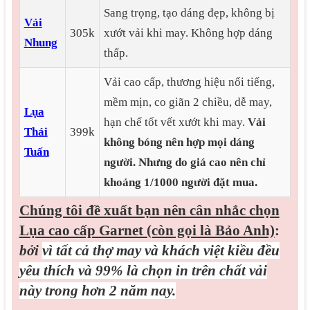
Sang trọng, tạo dáng đẹp, không bị
Vải
305k
xướt vải khi may. Không hợp dáng
Nhung
thấp.
Vải cao cấp, thương hiệu nổi tiếng,
mềm mịn, co giãn 2 chiều, dễ may,
Lụa
hạn chế tốt vết xướt khi may.
Vải
Thái
399k
không bóng nên hợp mọi dáng
Tuấn
người.
Nhưng do giá cao nên chỉ
khoảng 1/1000 người đặt mua.
Chúng tôi đề xuất bạn nên cân nhắc chọn
Lụa cao cấp Garnet (còn gọi là Bảo Anh)
:
bởi
vì tất cả thợ may và khách việt kiều đều
yêu thích và 99% là chọn in trên chất vải
này trong hơn 2 năm nay.