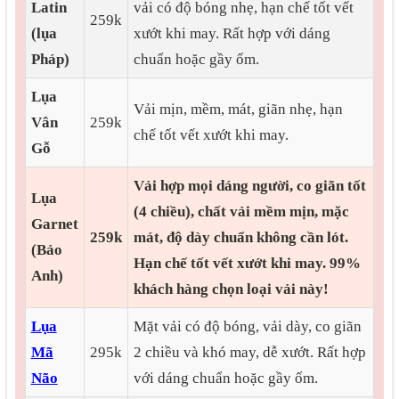
Latin
vải có độ bóng nhẹ, hạn chế tốt vết
259k
(lụa
xướt khi may. Rất hợp với dáng
Pháp)
chuẩn hoặc gầy ốm.
Lụa
Vải mịn, mềm, mát, giãn nhẹ, hạn
Vân
259k
chế tốt vết xướt khi may.
Gỗ
Vải hợp mọi dáng người, co giãn tốt
Lụa
(4 chiều), chất vải mềm mịn, mặc
Garnet
259k
mát, độ dày chuẩn không cần lót.
(Bảo
Hạn chế tốt vết xướt khi may.
99%
Anh)
khách hàng chọn loại vải này!
Lụa
Mặt vải có độ bóng, vải dày, co giãn
Mã
295k
2 chiều và khó may, dễ xướt. Rất hợp
Não
với dáng chuẩn hoặc gầy ốm.