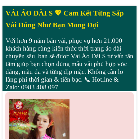
VẢI ÁO DÀI S 💖 Cam Kết Từng Sấp
Vải Đúng Như Bạn Mong Đợi
Với hơn 9 năm bán vải, phục vụ hơn 21.000
khách hàng cùng kiến thức thời trang áo dài
chuyên sâu, bạn sẽ được Vải Áo Dài S tư vấn tận
tâm giúp bạn chọn đúng mẫu vải phù hợp vóc
dáng, màu da và từng dịp mặc. Không cần lo
lãng phí thời gian & tiền bạc. 📞 Hotline &
Zalo: 0983 408 097