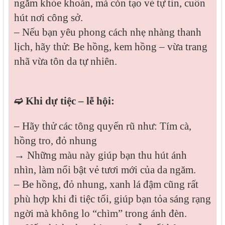
ngăm khỏe khoắn, mà còn tạo vẻ tự tin, cuốn
hút nơi công sở.
– Nếu bạn yêu phong cách nhẹ nhàng thanh
lịch, hãy thử: Be hồng, kem hồng – vừa trang
nhã vừa tôn da tự nhiên.
➫ Khi dự tiệc – lễ hội:
– Hãy thử các tông quyến rũ như: Tím cà,
hồng tro, đỏ nhung
→ Những màu này giúp bạn thu hút ánh
nhìn, làm nổi bật vẻ tươi mới của da ngăm.
– Be hồng, đỏ nhung, xanh lá đậm cũng rất
phù hợp khi đi tiệc tối, giúp bạn tỏa sáng rạng
ngời mà không lo “chìm” trong ánh đèn.