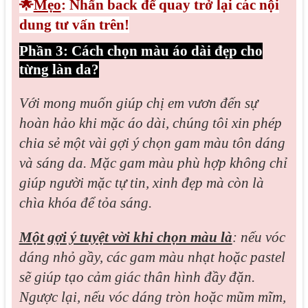
🌟
Mẹo
: Nhấn back để quay trở lại các nội
dung tư vấn trên!
Phần 3: Cách chọn màu áo dài đẹp cho
từng làn da?
Với mong muốn giúp chị em vươn đến sự
hoàn hảo khi mặc áo dài, chúng tôi xin phép
chia sẻ một vài gợi ý chọn gam màu tôn dáng
và sáng da. Mặc gam màu phù hợp không chỉ
giúp người mặc tự tin, xinh đẹp mà còn là
chìa khóa để tỏa sáng.
Một gợi ý tuyệt vời khi chọn màu là
: nếu vóc
dáng nhỏ gầy, các gam màu nhạt hoặc pastel
sẽ giúp tạo cảm giác thân hình đầy đặn.
Ngược lại, nếu vóc dáng tròn hoặc mũm mĩm,