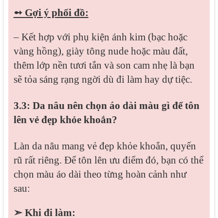
➻ Gợi ý phối đồ:
– Kết hợp với phụ kiện ánh kim (bạc hoặc
vàng hồng), giày tông nude hoặc màu đất,
thêm lớp nền tươi tắn và son cam nhẹ là bạn
sẽ tỏa sáng rạng ngời dù đi làm hay dự tiệc.
3.3: Da nâu nên chọn áo dài màu gì để tôn
lên vẻ đẹp khỏe khoắn?
Làn da nâu mang vẻ đẹp khỏe khoắn, quyến
rũ rất riêng. Để tôn lên ưu điểm đó, bạn có thể
chọn màu áo dài theo từng hoàn cảnh như
sau:
➣ Khi đi làm: