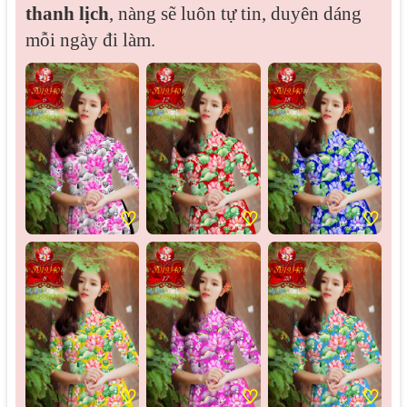
thanh lịch
, nàng sẽ luôn tự tin, duyên dáng
mỗi ngày đi làm.
♡
♡
♡
♡
♡
♡