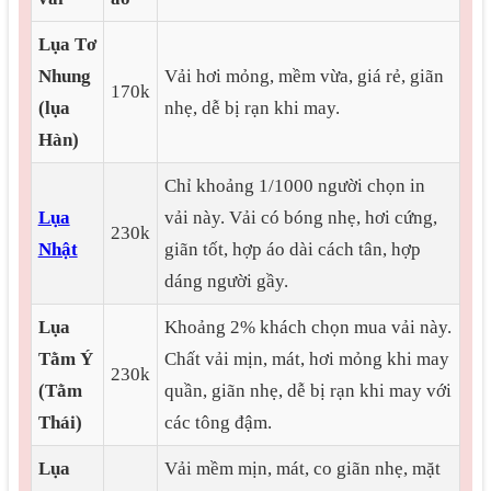
Lụa Tơ
Nhung
Vải hơi mỏng, mềm vừa, giá rẻ, giãn
170k
(lụa
nhẹ, dễ bị rạn khi may.
Hàn)
Chỉ khoảng 1/1000 người chọn in
Lụa
vải này. Vải có bóng nhẹ, hơi cứng,
230k
Nhật
giãn tốt, hợp áo dài cách tân, hợp
dáng người gầy.
Lụa
Khoảng 2% khách chọn mua vải này.
Tằm Ý
Chất vải mịn, mát, hơi mỏng khi may
230k
(Tằm
quần, giãn nhẹ, dễ bị rạn khi may với
Thái)
các tông đậm.
Lụa
Vải mềm mịn, mát, co giãn nhẹ, mặt