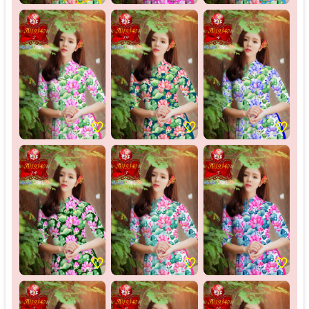
♡
♡
♡
♡
♡
♡