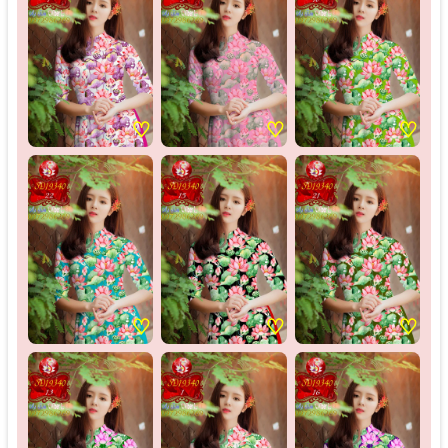
♡
♡
♡
♡
♡
♡