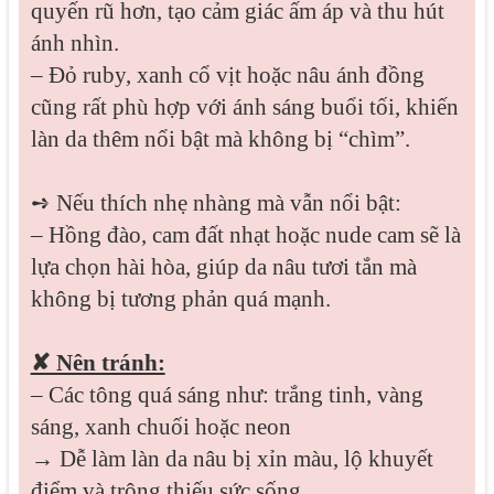
quyến rũ hơn, tạo cảm giác ấm áp và thu hút
ánh nhìn.
– Đỏ ruby, xanh cổ vịt hoặc nâu ánh đồng
cũng rất phù hợp với ánh sáng buổi tối, khiến
làn da thêm nổi bật mà không bị “chìm”.
➺ Nếu thích nhẹ nhàng mà vẫn nổi bật:
– Hồng đào, cam đất nhạt hoặc nude cam sẽ là
lựa chọn hài hòa, giúp da nâu tươi tắn mà
không bị tương phản quá mạnh.
✘ Nên tránh:
– Các tông quá sáng như: trắng tinh, vàng
sáng, xanh chuối hoặc neon
→ Dễ làm làn da nâu bị xỉn màu, lộ khuyết
điểm và trông thiếu sức sống.