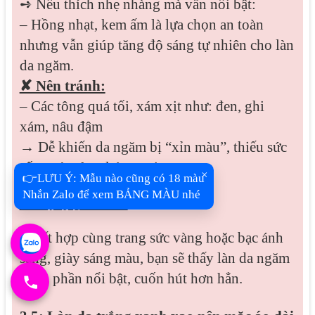
➺ Nếu thích nhẹ nhàng mà vẫn nổi bật:
– Hồng nhạt, kem ấm là lựa chọn an toàn
nhưng vẫn giúp tăng độ sáng tự nhiên cho làn
da ngăm.
✘ Nên tránh:
– Các tông quá tối, xám xịt như: đen, ghi
xám, nâu đậm
→ Dễ khiến da ngăm bị “xỉn màu”, thiếu sức
sống và trông kém tươi.
×
👉LƯU Ý: Mẫu nào cũng có 18 màu
Nhắn Zalo để xem BẢNG MÀU nhé
➻ Gợi ý phối đồ:
– Kết hợp cùng trang sức vàng hoặc bạc ánh
sáng, giày sáng màu, bạn sẽ thấy làn da ngăm
thêm phần nổi bật, cuốn hút hơn hẳn.