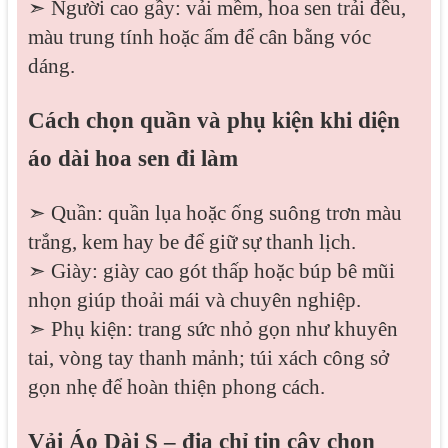
➣ Người cao gầy: vải mềm, hoa sen trải đều,
màu trung tính hoặc ấm để cân bằng vóc
dáng.
Cách chọn quần và phụ kiện khi diện
áo dài hoa sen đi làm
➣ Quần: quần lụa hoặc ống suông trơn màu
trắng, kem hay be để giữ sự thanh lịch.
➣ Giày: giày cao gót thấp hoặc búp bê mũi
nhọn giúp thoải mái và chuyên nghiệp.
➣ Phụ kiện: trang sức nhỏ gọn như khuyên
tai, vòng tay thanh mảnh; túi xách công sở
gọn nhẹ để hoàn thiện phong cách.
Vải Áo Dài S – địa chỉ tin cậy chọn