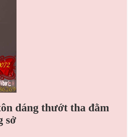
 tôn dáng thướt tha đằm
g sở