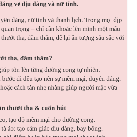
dáng vẻ dịu dàng và nữ tính.
uyên dáng, nữ tính và thanh lịch. Trong mọi dịp
lễ quan trọng – chỉ cần khoác lên mình một mẫu
 thướt tha, đằm thắm, để lại ấn tượng sâu sắc với
hướt tha, đằm thắm?
iúp tôn lên từng đường cong tự nhiên.
i bước đi đều tạo nên sự mềm mại, duyên dáng.
ài hoặc cách tân nhẹ nhàng giúp người mặc vừa
uôn thướt tha & cuốn hút
eo, tạo độ mềm mại cho đường cong.
 tà áo: tạo cảm giác dịu dàng, bay bổng.