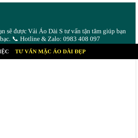
ạn sẽ được Vải Áo Dài S tư vấn tận tâm giúp bạn
 bạc. 📞 Hotline & Zalo: 0983 408 097
IỆC
TƯ VẤN MẶC ÁO DÀI ĐẸP