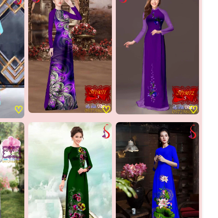
♡
♡
♡