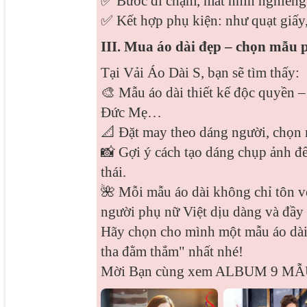
✅ Bước đi chậm, mắt nhìn nghiêng:
✅ Kết hợp phụ kiện: như quạt giấy,
III. Mua áo dài đẹp – chọn mẫu 
Tại Vải Áo Dài S, bạn sẽ tìm thấy:
🎨 Mẫu áo dài thiết kế độc quyền –
Đức Mẹ…
📐 Đặt may theo dáng người, chọn 
📸 Gợi ý cách tạo dáng chụp ảnh để
thái.
🌺 Mỗi mẫu áo dài không chỉ tôn vó
người phụ nữ Việt dịu dàng và đầy 
Hãy chọn cho mình một mẫu áo dài 
tha đằm thắm" nhất nhé!
Mời Bạn cùng xem ALBUM 9 MẪ