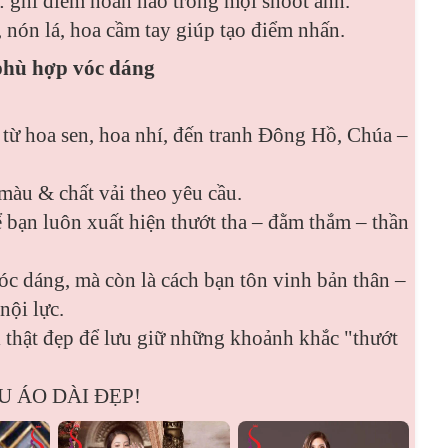
 ghi điểm hoàn hảo trong mọi shoot ảnh.
 nón lá, hoa cầm tay giúp tạo điểm nhấn.
phù hợp vóc dáng
 từ hoa sen, hoa nhí, đến tranh Đông Hồ, Chúa –
màu & chất vải theo yêu cầu.
 bạn luôn xuất hiện thướt tha – đằm thắm – thần
c dáng, mà còn là cách bạn tôn vinh bản thân –
nội lực.
thật đẹp để lưu giữ những khoảnh khắc "thướt
U ÁO DÀI ĐẸP!