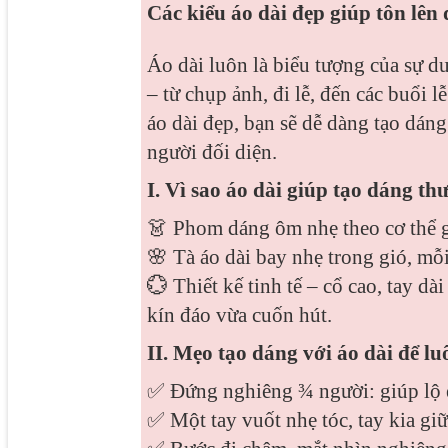
Các kiểu áo dài đẹp giúp tôn lên 
Áo dài luôn là biểu tượng của sự d
– từ chụp ảnh, đi lễ, đến các buổi 
áo dài đẹp, bạn sẽ dễ dàng tạo dáng
người đối diện.
I. Vì sao áo dài giúp tạo dáng t
👗 Phom dáng ôm nhẹ theo cơ thể g
🌸 Tà áo dài bay nhẹ trong gió, mỗ
💮 Thiết kế tinh tế – cổ cao, tay d
kín đáo vừa cuốn hút.
II. Mẹo tạo dáng với áo dài để l
✅ Đứng nghiêng ¾ người: giúp lộ 
✅ Một tay vuốt nhẹ tóc, tay kia giữ