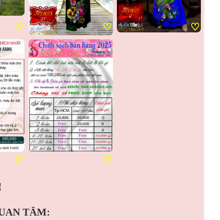
♡
♡
♡
♡
♡
!
QUAN TÂM: