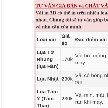
TƯ VẤN GIÁ BÁN và CHẤT VẢ
Vải in 3D có thể in trên nhiều loạ
nhau. Chúng tôi sẽ tư vấn giúp b
và nhu cầu của mình.
Giá
Loại vải
Đặc điểm vải
áo
Lụa Tơ
Vải hơi mỏng, 
Nhung
170k
may.
(lụa Hàn)
Vải có bóng nh
Lụa Nhật
230k
tân.
Lụa Tằm
Vải mịn, mát,
Ý (Tằm
230k
rạn khi may.
Thái)