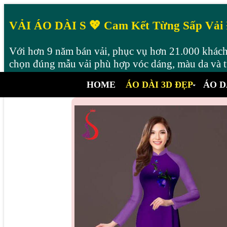
VẢI ÁO DÀI S 💖 Cam Kết Từng Sấp Vải
Với hơn 9 năm bán vải, phục vụ hơn 21.000 khách 
chọn đúng mẫu vải phù hợp vóc dáng, màu da và từ
HOME
ÁO DÀI 3D ĐẸP
ÁO D