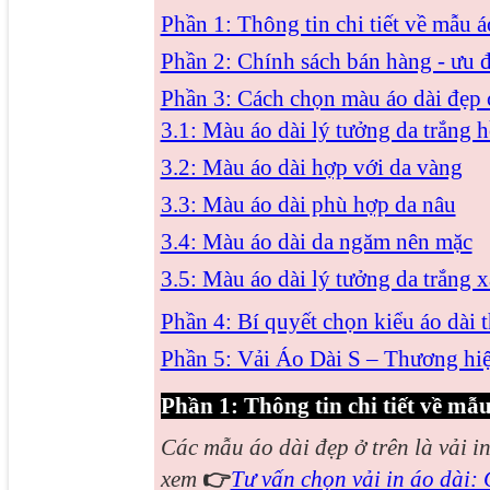
Phần 1: Thông tin chi tiết về mẫu á
Phần 2: Chính sách bán hàng - ưu 
Phần 3: Cách chọn màu áo dài đẹp 
3.1: Màu áo dài lý tưởng da trắng 
3.2: Màu áo dài hợp với da vàng
3.3: Màu áo dài phù hợp da nâu
3.4: Màu áo dài da ngăm nên mặc
3.5: Màu áo dài lý tưởng da trắng 
Phần 4: Bí quyết chọn kiểu áo dài 
Phần 5: Vải Áo Dài S – Thương hiệ
Phần 1: Thông tin chi tiết về mẫu
Các mẫu áo dài đẹp
ở trên là vải i
xem
👉
Tư vấn chọn vải in áo dài: C