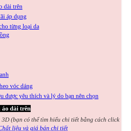
o dài trên
đãi áp dụng
cho từng loại da
hồng
xanh
theo vóc dáng
u được yêu thích và lý do bạn nên chọn
 áo dài trên
n 3D (bạn có thể tìm hiểu chi tiết bằng cách click
hất liệu và giá bán chi tiết