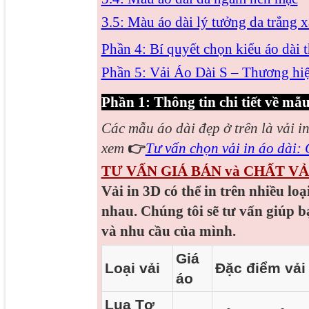
3.5: Màu áo dài lý tưởng da trắng 
Phần 4: Bí quyết chọn kiểu áo dài 
Phần 5: Vải Áo Dài S – Thương hiệ
Phần 1: Thông tin chi tiết về mẫu
Các mẫu áo dài đẹp
ở trên là vải i
xem
👉
Tư vấn chọn vải in áo dài: C
TƯ VẤN GIÁ BÁN và CHẤT VẢ
Vải in 3D có thể in trên nhiều loạ
nhau. Chúng tôi sẽ tư vấn giúp b
và nhu cầu của mình.
Giá
Loại vải
Đặc điểm vải
áo
Lụa Tơ