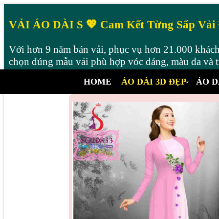
VẢI ÁO DÀI S 💖 Cam Kết Từng Sấp Vải
Với hơn 9 năm bán vải, phục vụ hơn 21.000 khách 
chọn đúng mẫu vải phù hợp vóc dáng, màu da và từ
HOME
ÁO DÀI 3D ĐẸP
ÁO D