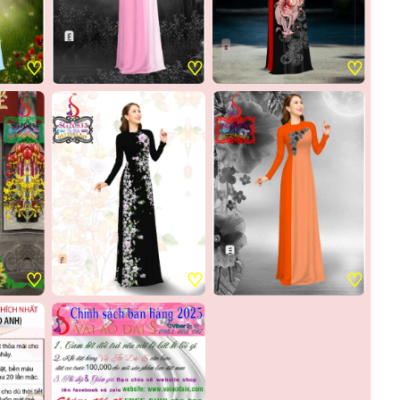
♡
♡
♡
♡
♡
♡