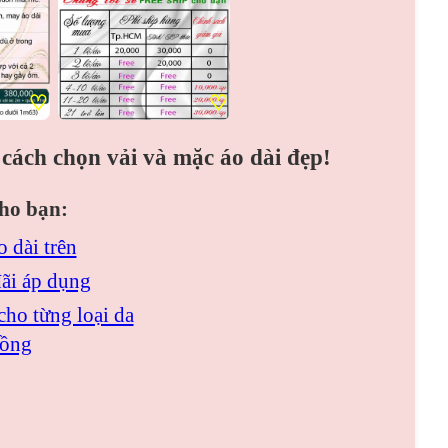
♡
♡
cách chọn vải và mặc áo dài đẹp!
ho bạn:
o dài trên
đãi áp dụng
cho từng loại da
hồng