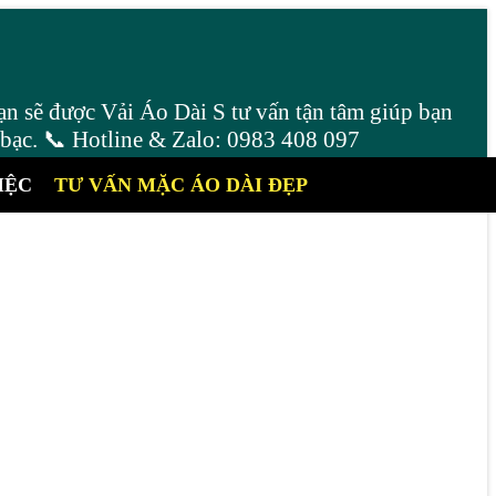
ạn sẽ được Vải Áo Dài S tư vấn tận tâm giúp bạn
 bạc. 📞 Hotline & Zalo: 0983 408 097
IỆC
TƯ VẤN MẶC ÁO DÀI ĐẸP