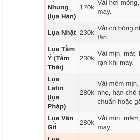
Vải hơi mỏng, 
Nhung
170k
may.
(lụa Hàn)
Vải có bóng nh
Lụa Nhật
230k
tân.
Lụa Tằm
Vải mịn, mát,
Ý (Tằm
230k
rạn khi may.
Thái)
Lụa
Vải mềm mịn, 
Latin
280k
nhẹ, hạn chế 
(lụa
chuẩn hoặc g
Pháp)
Lụa Vân
Vải mịn, mềm, 
280k
Gỗ
may.
Lụa