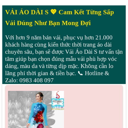
VẢI ÁO DÀI S 💖 Cam Kết Từng Sấp
Vải Đúng Như Bạn Mong Đợi
Với hơn 9 năm bán vải, phục vụ hơn 21.000
khách hàng cùng kiến thức thời trang áo dài
chuyên sâu, bạn sẽ được Vải Áo Dài S tư vấn tận
tâm giúp bạn chọn đúng mẫu vải phù hợp vóc
dáng, màu da và từng dịp mặc. Không cần lo
lãng phí thời gian & tiền bạc. 📞 Hotline &
Zalo: 0983 408 097