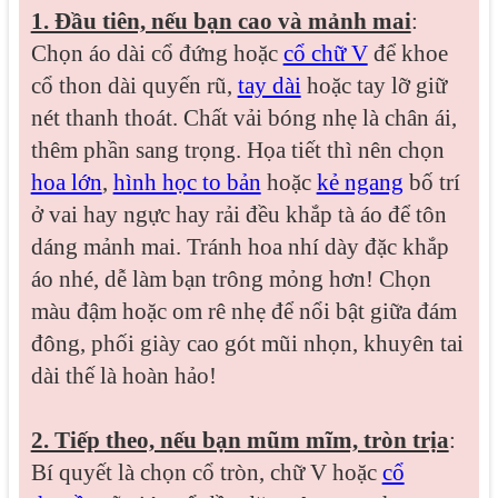
1. Đầu tiên, nếu bạn cao và mảnh mai
:
Chọn áo dài cổ đứng hoặc
cổ chữ V
để khoe
cổ thon dài quyến rũ,
tay dài
hoặc tay lỡ giữ
nét thanh thoát. Chất vải bóng nhẹ là chân ái,
thêm phần sang trọng. Họa tiết thì nên chọn
hoa lớn
,
hình học to bản
hoặc
kẻ ngang
bố trí
ở vai hay ngực hay rải đều khắp tà áo để tôn
dáng mảnh mai. Tránh hoa nhí dày đặc khắp
áo nhé, dễ làm bạn trông mỏng hơn! Chọn
màu đậm hoặc om rê nhẹ để nổi bật giữa đám
đông, phối giày cao gót mũi nhọn, khuyên tai
dài thế là hoàn hảo!
2. Tiếp theo, nếu bạn mũm mĩm, tròn trịa
:
Bí quyết là chọn cổ tròn, chữ V hoặc
cổ