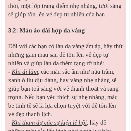
thời, một lớp trang điểm nhẹ nhàng, tươi sáng
sẽ giúp tôn lên vẻ đẹp tự nhiên của bạn.
3.2: Màu áo dài hợp da vàng
Đối với các bạn có làn da vàng ấm áp, hãy thử
những gam màu sau để tôn lên vẻ đẹp tự
nhiên và giúp làn da thêm rạng rỡ nhé:
-
Khi đi làm
, các màu sắc ấm như nâu trầm,
xanh ô liu dịu dàng, hay vàng nhẹ nhàng sẽ
giúp bạn toả sáng với vẻ thanh thoát và sang
trọng. Nếu bạn yêu thích sự nhẹ nhàng, màu
be tinh tế sẽ là lựa chọn tuyệt vời để tôn lên
vẻ đẹp thanh lịch.
-
Khi tham dự các sự kiện lễ hội
, hãy để
những màu sắc lấp lánh như xanh lục bảo,