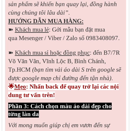
sản phẩm sẽ khiến bạn quay lại, đồng hành
cùng chúng tôi lâu dài”.
HƯỚNG DẪN MUA HÀNG:
➽
Khách mua lẻ
: Gởi mẫu bạn đặt mua
qua
Mesenger / Viber / Zalo
số 0983408097.
➽
Khách mua sỉ hoặc đồng phục
: đến B7/7R
Võ Văn Vân, Vĩnh Lộc B, Bình Chánh,
Tp.HCM
(bạn tìm vải áo dài S trên google sẽ
được google map chỉ đường đến tận nhà)
.
🌟
Mẹo
: Nhấn back để quay trở lại các nội
dung tư vấn trên!
Phần 3: Cách chọn màu áo dài đẹp cho
từng làn da
Với mong muốn giúp chị em vươn đến sự