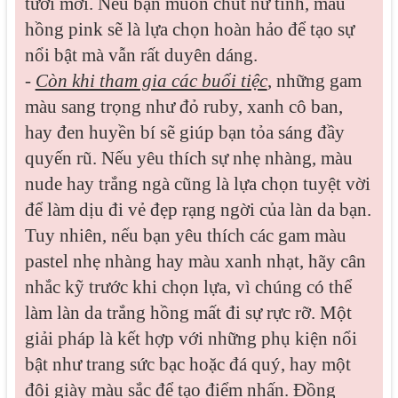
tươi mới. Nếu bạn muốn chút nữ tính, màu
hồng pink sẽ là lựa chọn hoàn hảo để tạo sự
nổi bật mà vẫn rất duyên dáng.
-
Còn khi tham gia các buổi tiệc
, những gam
màu sang trọng như đỏ ruby, xanh cô ban,
hay đen huyền bí sẽ giúp bạn tỏa sáng đầy
quyến rũ. Nếu yêu thích sự nhẹ nhàng, màu
nude hay trắng ngà cũng là lựa chọn tuyệt vời
để làm dịu đi vẻ đẹp rạng ngời của làn da bạn.
Tuy nhiên, nếu bạn yêu thích các gam màu
pastel nhẹ nhàng hay màu xanh nhạt, hãy cân
nhắc kỹ trước khi chọn lựa, vì chúng có thể
làm làn da trắng hồng mất đi sự rực rỡ. Một
giải pháp là kết hợp với những phụ kiện nổi
bật như trang sức bạc hoặc đá quý, hay một
đôi giày màu sắc để tạo điểm nhấn. Đồng