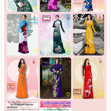
♡
♡
♡
♡
♡
♡
♡
♡
♡