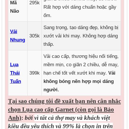
Mã
295k
Rất hợp với dáng chuẩn hoặc gầy
Não
ốm.
Sang trọng, tạo dáng đẹp, không bị
Vải
305k
xướt vải khi may. Không hợp dáng
Nhung
thấp.
Vải cao cấp, thương hiệu nổi tiếng,
Lụa
mềm mịn, co giãn 2 chiều, dễ may,
Thái
399k
hạn chế tốt vết xướt khi may.
Vải
Tuấn
không bóng nên hợp mọi dáng
người.
Tại sao chúng tôi đề xuất bạn nên cân nhắc
chọn Lụa cao cấp Garnet (còn gọi là Bảo
Anh)
:
bởi
vì tất cả thợ may và khách việt
kiều đều yêu thích và 99% là chọn in trên