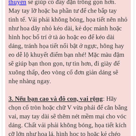
thuyền
sẽ giúp cổ đầy đặn trông gọn hơn.
May tay lỡ hoặc ba phần tư để che bắp tay
tinh tế. Vải phải không bóng, họa tiết nên nhỏ
như hoa dây nhỏ kéo dài, kẻ dọc mảnh hoặc
hình học bố trí ở tà áo hoặc eo để kéo dài
dáng, tránh họa tiết nổi bật ở ngực, hông hay
eo dễ lộ khuyết điểm bạn nhé! Mặc màu đậm
sẽ giúp bạn thon gọn, tự tin hơn, đi giày đế
xuông thấp, đeo vòng cổ đơn giản dáng sẽ
nhẹ nhàng ngay.
3. Nếu bạn cao và đô con, vai rộng
: Hãy
chọn cổ tròn hoặc chữ V vừa phải để cân bằng
vai, may tay dài sẽ thêm nét mềm mại cho vóc
dáng. Chất vải phải không bóng, họa tiết kích
cỡ lớn như hoa lá, hình học to hoặc kẻ chéo