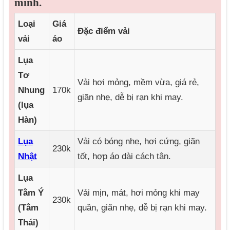
mình.
Loại
Giá
Đặc điểm vải
vải
áo
Lụa
Tơ
Vải hơi mỏng, mềm vừa, giá rẻ,
Nhung
170k
giãn nhẹ, dễ bị rạn khi may.
(lụa
Hàn)
Lụa
Vải có bóng nhẹ, hơi cứng, giãn
230k
Nhật
tốt, hợp áo dài cách tân.
Lụa
Tằm Ý
Vải mịn, mát, hơi mỏng khi may
230k
(Tằm
quần, giãn nhẹ, dễ bị rạn khi may.
Thái)