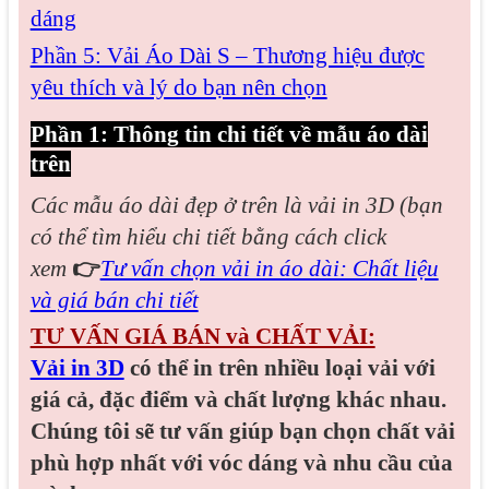
dáng
Phần 5: Vải Áo Dài S – Thương hiệu được
yêu thích và lý do bạn nên chọn
Phần 1: Thông tin chi tiết về mẫu áo dài
trên
Các mẫu áo dài đẹp
ở trên là vải in 3D (bạn
có thể tìm hiểu chi tiết bằng cách click
xem
👉
Tư vấn chọn vải in áo dài: Chất liệu
và giá bán chi tiết
TƯ VẤN GIÁ BÁN và CHẤT VẢI:
Vải in 3D
có thể in trên nhiều loại vải với
giá cả, đặc điểm và chất lượng khác nhau.
Chúng tôi sẽ tư vấn giúp bạn chọn chất vải
phù hợp nhất với vóc dáng và nhu cầu của