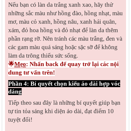
Nếu bạn có làn da trắng xanh xao, hãy thử
những sắc màu như hồng đào, hồng nhạt, màu
mơ, màu cỏ xanh, hồng nâu, xanh hải quân,
xám, đỏ hoa hồng và đỏ nhạt để làn da thêm
phần rạng rỡ. Nên tránh các màu trắng, đen và
các gam màu quá sáng hoặc sặc sỡ để không
làm da trông thiếu sức sống.
🌟
Mẹo
: Nhấn back để quay trở lại các nội
dung tư vấn trên!
Phần 4: Bí quyết chọn kiểu áo dài hợp vóc
dáng
Tiếp theo sau đây là những bí quyết giúp bạn
tự tin tỏa sáng khi diện áo dài, đạt điểm 10
tuyệt đối!