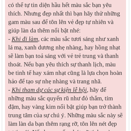
có thể tự tin diện hầu hết màu sắc bạn yêu
thích. Nhưng đẹp nhất thì bạn hãy thử những
gam màu sau để tôn lên vẻ đẹp tự nhiên và
giúp làn da thêm nổi bật nhé:
-
Khi đi làm
, các màu sắc tươi sáng như xanh
lá mạ, xanh dương nhẹ nhàng, hay hồng nhạt
sẽ làm bạn toả sáng với vẻ trẻ trung và thanh
thoát. Nếu bạn yêu thích sự thanh lịch, màu
be tinh tế hay xám nhạt cũng là lựa chọn hoàn
hảo để tạo sự nhẹ nhàng và trang nhã.
-
Khi tham dự các sự kiện lễ hội
, hãy để
những màu sắc quyến rũ như đỏ thắm, tím
đậm, hay vàng kim nổi bật giúp bạn trở thành
trung tâm của sự chú ý. Những màu sắc này sẽ
làm làn da bạn thêm rạng rỡ, tôn lên nét đẹp