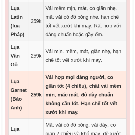
Lụa
Vải mềm mịn, mát, co giãn nhẹ,
Latin
mặt vải có độ bóng nhẹ, hạn chế
259k
(lụa
tốt vết xướt khi may. Rất hợp với
Pháp)
dáng chuẩn hoặc gầy ốm.
Lụa
Vải mịn, mềm, mát, giãn nhẹ, hạn
Vân
259k
chế tốt vết xướt khi may.
Gỗ
Vải hợp mọi dáng người, co
Lụa
giãn tốt (4 chiều), chất vải mềm
Garnet
259k
mịn, mặc mát, độ dày chuẩn
(Bảo
không cần lót. Hạn chế tốt vết
Anh)
xướt khi may.
Mặt vải có độ bóng, vải dày, co
Lụa
giãn 2 chiều và khó may, dễ xướt.