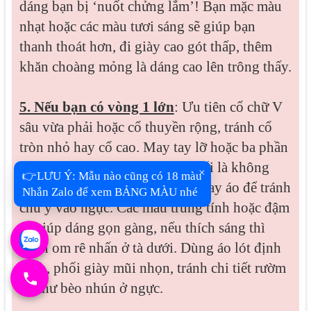
dáng bạn bị ‘nuốt chửng lắm’! Bạn mặc màu
nhạt hoặc các màu tươi sáng sẽ giúp bạn
thanh thoát hơn, đi giày cao gót thấp, thêm
khăn choàng mỏng là dáng cao lên trông thấy.
5. Nếu bạn có vòng 1 lớn
: Ưu tiên cổ chữ V
sâu vừa phải hoặc cổ thuyền rộng, tránh cổ
tròn nhỏ hay cổ cao. May tay lỡ hoặc ba phần
tư là tuyệt vời. Chất vải tuyệt đối là không
×
👉LƯU Ý: Mẫu nào cũng có 18 màu
bóng, họa tiết nhỏ ở tà áo hoặc tay áo để tránh
Nhắn Zalo để xem BẢNG MÀU nhé
chú ý vào ngực. Các màu trung tính hoặc đậm
sẽ giúp dáng gọn gàng, nếu thích sáng thì
chọn om rê nhấn ở tà dưới. Dùng áo lót định
hình, phối giày mũi nhọn, tránh chi tiết rườm
rà như bèo nhún ở ngực.