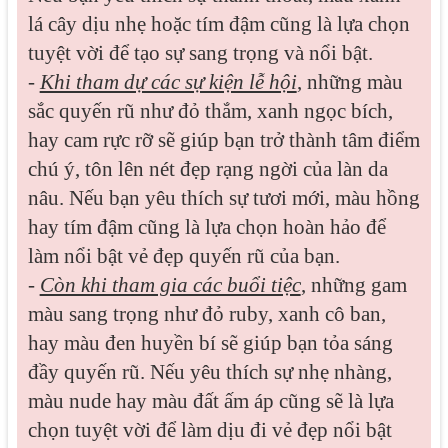
lá cây dịu nhẹ hoặc tím đậm cũng là lựa chọn
tuyệt vời để tạo sự sang trọng và nổi bật.
-
Khi tham dự các sự kiện lễ hội
, những màu
sắc quyến rũ như đỏ thắm, xanh ngọc bích,
hay cam rực rỡ sẽ giúp bạn trở thành tâm điểm
chú ý, tôn lên nét đẹp rạng ngời của làn da
nâu. Nếu bạn yêu thích sự tươi mới, màu hồng
hay tím đậm cũng là lựa chọn hoàn hảo để
làm nổi bật vẻ đẹp quyến rũ của bạn.
-
Còn khi tham gia các buổi tiệc
, những gam
màu sang trọng như đỏ ruby, xanh cô ban,
hay màu đen huyền bí sẽ giúp bạn tỏa sáng
đầy quyến rũ. Nếu yêu thích sự nhẹ nhàng,
màu nude hay màu đất ấm áp cũng sẽ là lựa
chọn tuyệt vời để làm dịu đi vẻ đẹp nổi bật