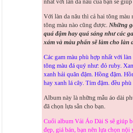
nhất với làn da nâu của bạn sẽ giúp
Với làn da nâu thì cả hai tông mà
tông màu nào cũng được.
Những ga
quá đậm hay quá sáng như các ga
xám và màu phấn sẽ làm cho làn 
Các gam màu phù hợp nhất với làn 
tông màu đá quý như: đỏ ruby. Xa
xanh hải quân đậm. Hồng đậm. Hồn
hay xanh lá cây. Tím đậm. đều phù 
Album này là những mẫu áo dài phù
đã chọn lựa sẵn cho bạn.
Cuối album Vải Áo Dài S sẽ giúp b
đẹp, giá bán, bạn nên lựa chọn nội y