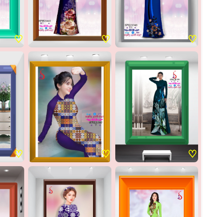
♡
♡
♡
♡
♡
♡