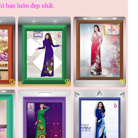
thì bạn luôn đẹp nhất.
♡
♡
♡