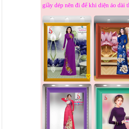
giầy dép nên đi để khi diện áo dài 
♡