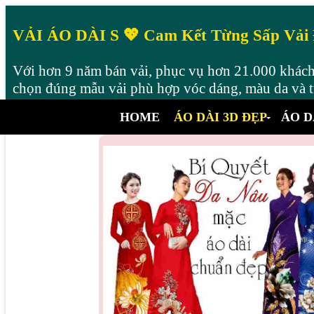
VẢI ÁO DÀI S 💖 Cam Kết Từng Sấp Vải
Với hơn 9 năm bán vải, phục vụ hơn 21.000 khách 
chọn đúng mẫu vải phù hợp vóc dáng, màu da và từ
HOME
ÁO DÀI 3D ĐẸP
ÁO D