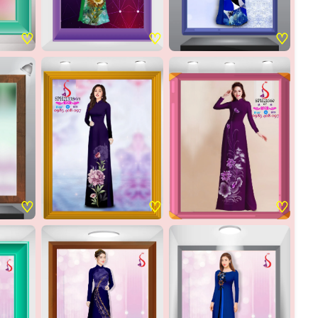
♡
♡
♡
♡
♡
♡