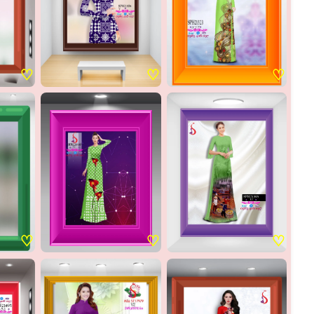
♡
♡
♡
♡
♡
♡