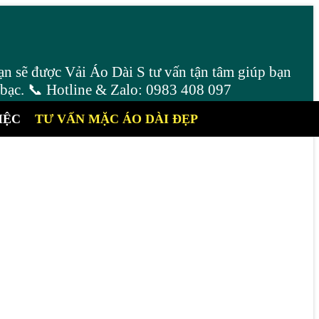
ạn sẽ được Vải Áo Dài S tư vấn tận tâm giúp bạn
 bạc. 📞 Hotline & Zalo: 0983 408 097
IỆC
TƯ VẤN MẶC ÁO DÀI ĐẸP