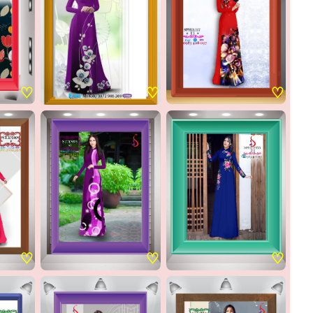
♡
♡
♡
♡
♡
♡