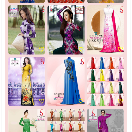
♡
♡
♡
♡
♡
♡