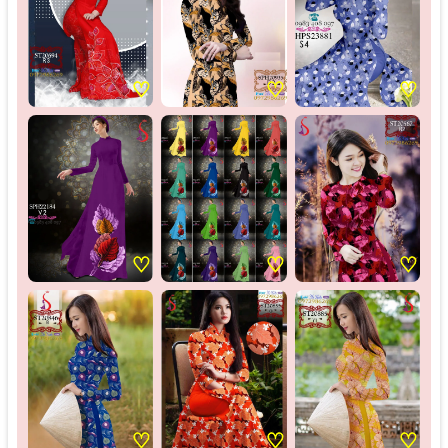
♡
♡
♡
♡
♡
♡
♡
♡
♡