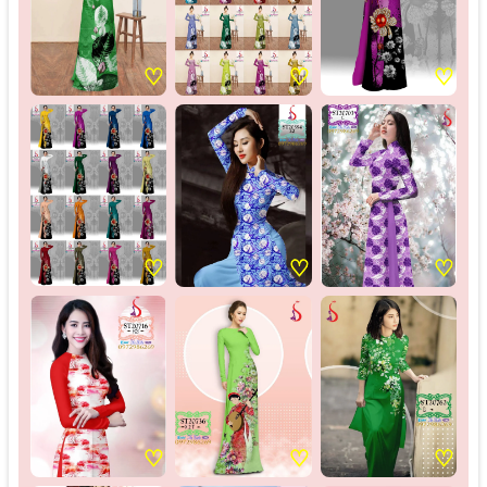
♡
♡
♡
♡
♡
♡
♡
♡
♡