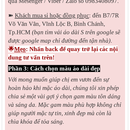
qua
Mesenger / Viber / Zalo
số 0983408097.
➽
Khách mua sỉ hoặc đồng phục
: đến B7/7R
Võ Văn Vân, Vĩnh Lộc B, Bình Chánh,
Tp.HCM
(bạn tìm vải áo dài S trên google sẽ
được google map chỉ đường đến tận nhà)
.
🌟
Mẹo
: Nhấn back để quay trở lại các nội
dung tư vấn trên!
Phần 3: Cách chọn màu áo dài đẹp
Với mong muốn giúp chị em vươn đến sự
hoàn hảo khi mặc áo dài, chúng tôi xin phép
chia sẻ một vài gợi ý chọn gam màu tôn dáng
và sáng da. Mặc gam màu phù hợp không chỉ
giúp người mặc tự tin, xinh đẹp mà còn là
chìa khóa để tỏa sáng.