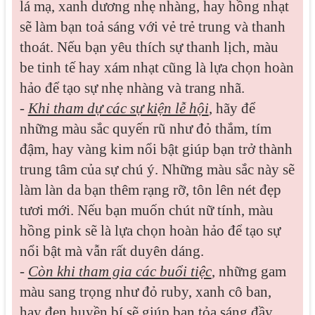
lá mạ, xanh dương nhẹ nhàng, hay hồng nhạt
sẽ làm bạn toả sáng với vẻ trẻ trung và thanh
thoát. Nếu bạn yêu thích sự thanh lịch, màu
be tinh tế hay xám nhạt cũng là lựa chọn hoàn
hảo để tạo sự nhẹ nhàng và trang nhã.
-
Khi tham dự các sự kiện lễ hội
, hãy để
những màu sắc quyến rũ như đỏ thắm, tím
đậm, hay vàng kim nổi bật giúp bạn trở thành
trung tâm của sự chú ý. Những màu sắc này sẽ
làm làn da bạn thêm rạng rỡ, tôn lên nét đẹp
tươi mới. Nếu bạn muốn chút nữ tính, màu
hồng pink sẽ là lựa chọn hoàn hảo để tạo sự
nổi bật mà vẫn rất duyên dáng.
-
Còn khi tham gia các buổi tiệc
, những gam
màu sang trọng như đỏ ruby, xanh cô ban,
hay đen huyền bí sẽ giúp bạn tỏa sáng đầy