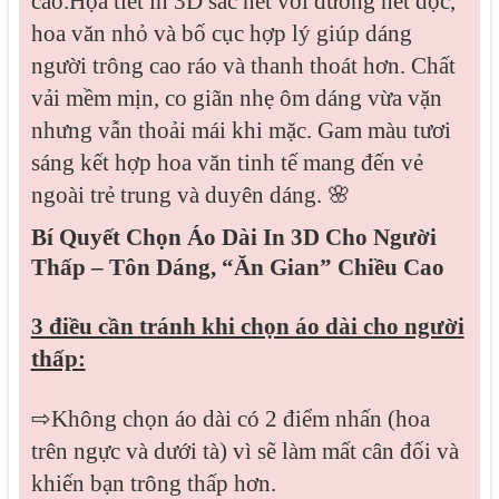
cao.
Họa tiết in 3D sắc nét với đường nét dọc,
hoa văn nhỏ và bố cục hợp lý giúp dáng
người trông cao ráo và thanh thoát hơn. Chất
vải mềm mịn, co giãn nhẹ ôm dáng vừa vặn
nhưng vẫn thoải mái khi mặc. Gam màu tươi
sáng kết hợp hoa văn tinh tế mang đến vẻ
ngoài trẻ trung và duyên dáng. 🌸
Bí Quyết Chọn Áo Dài In 3D Cho Người
Thấp – Tôn Dáng, “Ăn Gian” Chiều Cao
3 điều cần tránh khi chọn áo dài cho người
thấp:
⇨Không chọn áo dài có 2 điểm nhấn (hoa
trên ngực và dưới tà) vì sẽ làm mất cân đối và
khiến bạn trông thấp hơn.