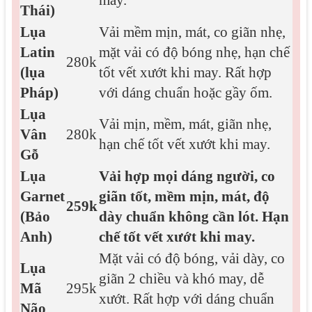
may.
Thái)
Lụa
Vải mềm mịn, mát, co giãn nhẹ,
Latin
mặt vải có độ bóng nhẹ, hạn chế
280k
(lụa
tốt vết xướt khi may. Rất hợp
Pháp)
với dáng chuẩn hoặc gầy ốm.
Lụa
Vải mịn, mềm, mát, giãn nhẹ,
Vân
280k
hạn chế tốt vết xướt khi may.
Gỗ
Lụa
Vải hợp mọi dáng người, co
Garnet
giãn tốt, mềm mịn, mát, độ
259k
(Bảo
dày chuẩn không cần lót. Hạn
Anh)
chế tốt vết xướt khi may.
Mặt vải có độ bóng, vải dày, co
Lụa
giãn 2 chiều và khó may, dễ
Mã
295k
xướt. Rất hợp với dáng chuẩn
Não