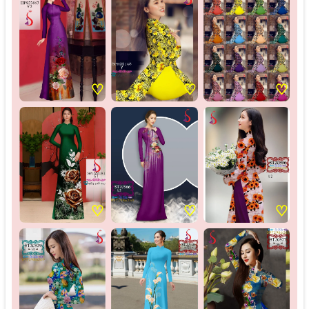
♡
♡
♡
♡
♡
♡