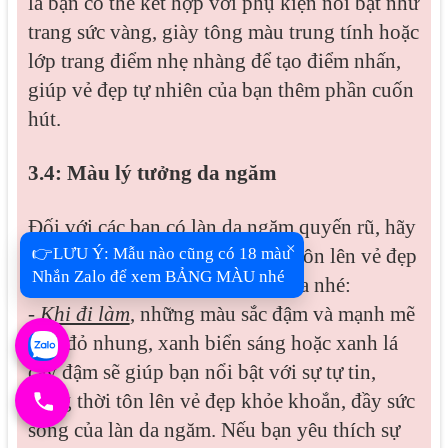
là bạn có thể kết hợp với phụ kiện nổi bật như
trang sức vàng, giày tông màu trung tính hoặc
lớp trang điểm nhẹ nhàng để tạo điểm nhấn,
giúp vẻ đẹp tự nhiên của bạn thêm phần cuốn
hút.
3.4: Màu lý tưởng da ngăm
Đối với các bạn có làn da ngăm quyến rũ, hãy
×
👉LƯU Ý: Mẫu nào cũng có 18 màu
thử những gam màu sau để làm tôn lên vẻ đẹp
Nhắn Zalo để xem BẢNG MÀU nhé
khỏe khoắn và rạng rỡ của làn da nhé:
-
Khi đi làm
, những màu sắc đậm và mạnh mẽ
như đỏ nhung, xanh biển sáng hoặc xanh lá
cây đậm sẽ giúp bạn nổi bật với sự tự tin,
đồng thời tôn lên vẻ đẹp khỏe khoắn, đầy sức
sống của làn da ngăm. Nếu bạn yêu thích sự