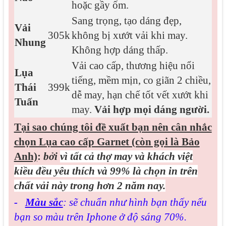
hoặc gầy ốm.
Sang trọng, tạo dáng đẹp,
Vải
305k
không bị xướt vải khi may.
Nhung
Không hợp dáng thấp.
Vải cao cấp, thương hiệu nổi
Lụa
tiếng, mềm mịn, co giãn 2 chiều,
Thái
399k
dễ may, hạn chế tốt vết xướt khi
Tuấn
may.
Vải hợp mọi dáng người.
Tại sao chúng tôi đề xuất bạn nên cân nhắc
chọn Lụa cao cấp Garnet (còn gọi là Bảo
Anh)
:
bởi
vì tất cả thợ may và khách việt
kiều đều yêu thích và 99% là chọn in trên
chất vải này trong hơn 2 năm nay.
-
Màu sắc
: sẽ chuẩn như hình bạn thấy nếu
bạn so màu trên Iphone ở độ sáng 70%.