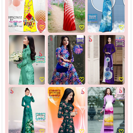
♡
♡
♡
♡
♡
♡
♡
♡
♡