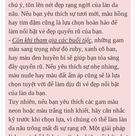
chú ý, tôn lên nét đẹp rạng ngời của làn da
nâu. Nếu bạn yêu thích sự tươi mới, màu hồng
hay tím đậm cũng là lựa chọn hoàn hảo để
làm nổi bật vẻ đẹp quyến rũ của bạn.
-
Còn khi tham gia các buổi tiệc
, những gam
màu sang trọng như đỏ ruby, xanh cô ban,
hay màu đen huyền bí sẽ giúp bạn tỏa sáng
đầy quyến rũ. Nếu yêu thích sự nhẹ nhàng,
màu nude hay màu đất ấm áp cũng sẽ là lựa
chọn tuyệt vời để làm dịu đi vẻ đẹp nổi bật
của làn da bạn.
Tuy nhiên, nếu bạn yêu thích các gam màu
neon hoặc màu trắng tinh khiết, hãy cân nhắc
kỹ trước khi chọn lựa, vì chúng có thể làm làn
da nâu trông mất đi sự rạng rỡ. Một giải pháp