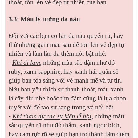
thoát, tôn lên vẻ đẹp tự nhiên của bạn.
3.3: Màu lý tưởng da nâu
Đối với các bạn có làn da nâu quyến rũ, hãy
thử những gam màu sau để tôn lên vẻ đẹp tự
nhiên và làm làn da thêm nổi bật nhé:
-
Khi đi làm
, những màu sắc đậm như đỏ
ruby, xanh sapphire, hay xanh hải quân sẽ
giúp bạn tỏa sáng với vẻ mạnh mẽ và tự tin.
Nếu bạn yêu thích sự thanh thoát, màu xanh
lá cây dịu nhẹ hoặc tím đậm cũng là lựa chọn
tuyệt vời để tạo sự sang trọng và nổi bật.
-
Khi tham dự các sự kiện lễ hội
, những màu
sắc quyến rũ như đỏ thắm, xanh ngọc bích,
hay cam rực rỡ sẽ giúp bạn trở thành tâm điểm