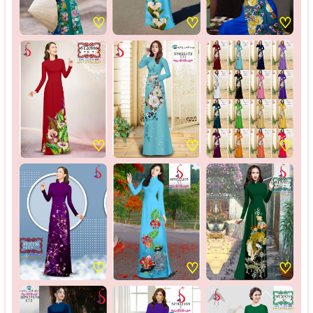
♡
♡
♡
♡
♡
♡
♡
♡
♡