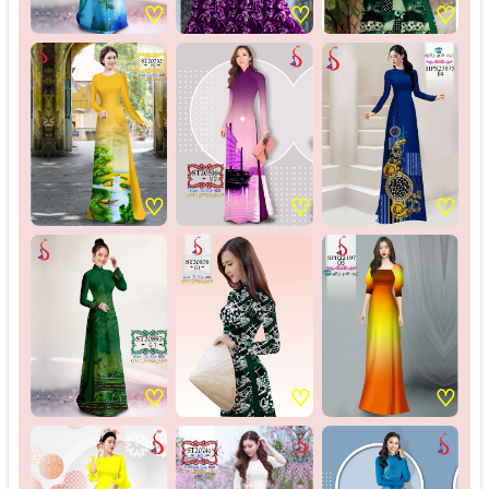
♡
♡
♡
♡
♡
♡
♡
♡
♡