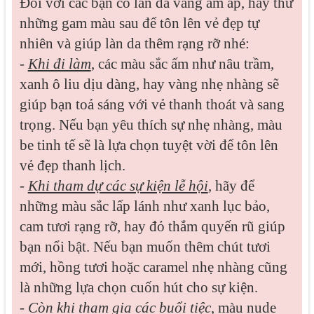
Đối với các bạn có làn da vàng ấm áp, hãy thử
những gam màu sau để tôn lên vẻ đẹp tự
nhiên và giúp làn da thêm rạng rỡ nhé:
-
Khi đi làm
, các màu sắc ấm như nâu trầm,
xanh ô liu dịu dàng, hay vàng nhẹ nhàng sẽ
giúp bạn toả sáng với vẻ thanh thoát và sang
trọng. Nếu bạn yêu thích sự nhẹ nhàng, màu
be tinh tế sẽ là lựa chọn tuyệt vời để tôn lên
vẻ đẹp thanh lịch.
-
Khi tham dự các sự kiện lễ hội
, hãy để
những màu sắc lấp lánh như xanh lục bảo,
cam tươi rạng rỡ, hay đỏ thắm quyến rũ giúp
bạn nổi bật. Nếu bạn muốn thêm chút tươi
mới, hồng tươi hoặc caramel nhẹ nhàng cũng
là những lựa chọn cuốn hút cho sự kiện.
-
Còn khi tham gia các buổi tiệc
, màu nude