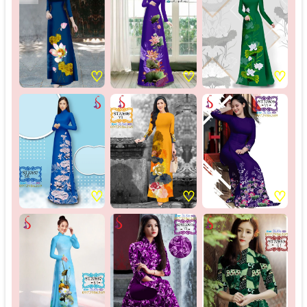
♡
♡
♡
♡
♡
♡