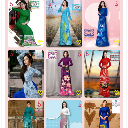
♡
♡
♡
♡
♡
♡