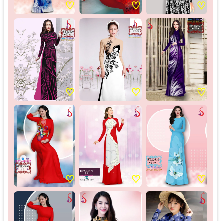
♡
♡
♡
♡
♡
♡
♡
♡
♡