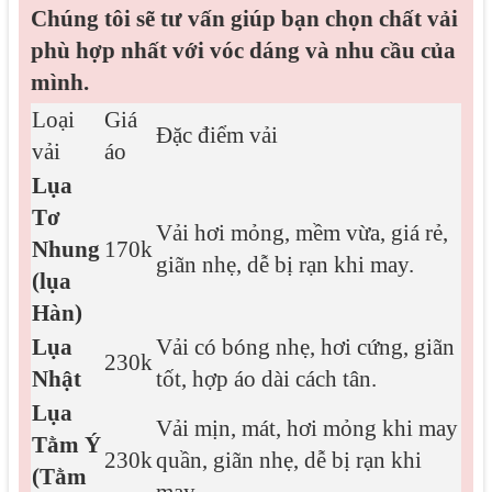
Chúng tôi sẽ tư vấn giúp bạn chọn chất vải
phù hợp nhất với vóc dáng và nhu cầu của
mình.
Loại
Giá
Đặc điểm vải
vải
áo
Lụa
Tơ
Vải hơi mỏng, mềm vừa, giá rẻ,
Nhung
170k
giãn nhẹ, dễ bị rạn khi may.
(lụa
Hàn)
Lụa
Vải có bóng nhẹ, hơi cứng, giãn
230k
Nhật
tốt, hợp áo dài cách tân.
Lụa
Vải mịn, mát, hơi mỏng khi may
Tằm Ý
230k
quần, giãn nhẹ, dễ bị rạn khi
(Tằm