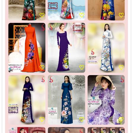
♡
♡
♡
♡
♡
♡
♡
♡
♡