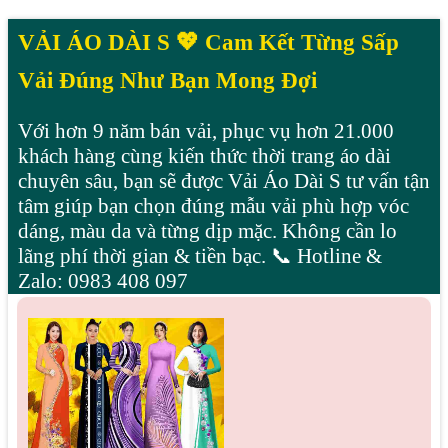
VẢI ÁO DÀI S 💖 Cam Kết Từng Sấp
Vải Đúng Như Bạn Mong Đợi
Với hơn 9 năm bán vải, phục vụ hơn 21.000
khách hàng cùng kiến thức thời trang áo dài
chuyên sâu, bạn sẽ được Vải Áo Dài S tư vấn tận
tâm giúp bạn chọn đúng mẫu vải phù hợp vóc
dáng, màu da và từng dịp mặc. Không cần lo
lãng phí thời gian & tiền bạc. 📞 Hotline &
Zalo: 0983 408 097