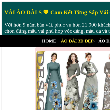
VẢI ÁO DÀI S 💖 Cam Kết Từng Sấp Vải
Với hơn 9 năm bán vải, phục vụ hơn 21.000 khách 
chọn đúng mẫu vải phù hợp vóc dáng, màu da và từ
HOME
ÁO DÀI 3D ĐẸP
ÁO D