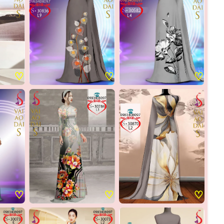
♡
♡
♡
♡
♡
♡