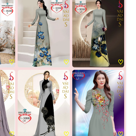
♡
♡
♡
♡
♡
♡