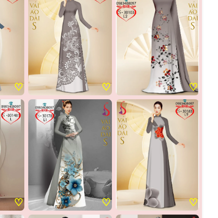
♡
♡
♡
♡
♡
♡