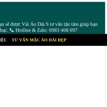
ạn sẽ được Vải Áo Dài S tư vấn tận tâm giúp bạn
 bạc. 📞 Hotline & Zalo: 0983 408 097
IỆC
TƯ VẤN MẶC ÁO DÀI ĐẸP