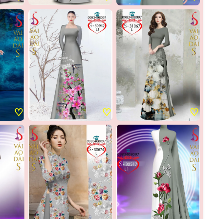
♡
♡
♡