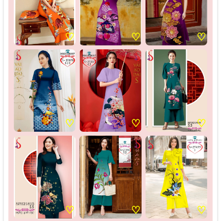
♡
♡
♡
♡
♡
♡
♡
♡
♡