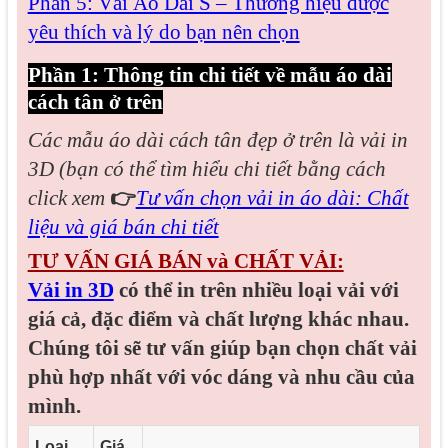
Phần 5: Vải Áo Dài S – Thương hiệu được
yêu thích và lý do bạn nên chọn
Phần 1: Thông tin chi tiết về mẫu áo dài
cách tân ở trên
Các mẫu áo dài cách tân đẹp
ở trên là vải in
3D (bạn có thể tìm hiểu chi tiết bằng cách
click xem
👉
Tư vấn chọn vải in áo dài: Chất
liệu và giá bán chi tiết
TƯ VẤN GIÁ BÁN và CHẤT VẢI:
Vải in 3D
có thể in trên nhiều loại vải với
giá cả, đặc điểm và chất lượng khác nhau.
Chúng tôi sẽ tư vấn giúp bạn chọn chất vải
phù hợp nhất với vóc dáng và nhu cầu của
mình.
Loại
Giá