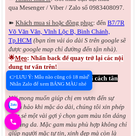
qua
Mesenger / Viber / Zalo
số 0983408097.
➽
Khách mua sỉ hoặc đồng phục
: đến
B7/7R
Võ Văn Vân, Vĩnh Lộc B, Bình Chánh,
Tp.HCM
(bạn tìm vải áo dài S trên google sẽ
được google map chỉ đường đến tận nhà)
.
🌟
Mẹo
: Nhấn back để quay trở lại các nội
dung tư vấn trên!
×
👉LƯU Ý: Mẫu nào cũng có 18 màu
Phần 3: Cách chọn màu áo dài cách tân
Nhắn Zalo để xem BẢNG MÀU nhé
đẹp cho từng làn da
Với mong muốn giúp chị em vươn đến sự
hoàn hảo khi mặc áo dài, chúng tôi xin phép
chia sẻ một vài gợi ý chọn gam màu tôn dáng
và sáng da. Mặc gam màu phù hợp không chỉ
giúp người mặc tự tin, xinh đẹp mà còn là