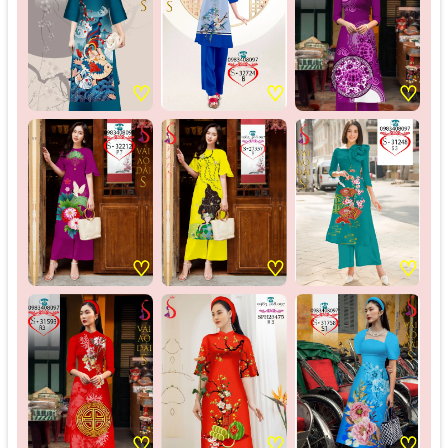
♡
♡
♡
♡
♡
♡
♡
♡
♡