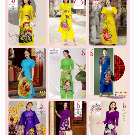
♡
♡
♡
♡
♡
♡