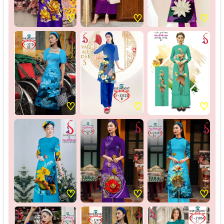
♡
♡
♡
♡
♡
♡
♡
♡
♡