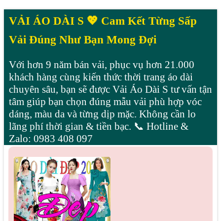
VẢI ÁO DÀI S 💖 Cam Kết Từng Sấp
Vải Đúng Như Bạn Mong Đợi
Với hơn 9 năm bán vải, phục vụ hơn 21.000
khách hàng cùng kiến thức thời trang áo dài
chuyên sâu, bạn sẽ được Vải Áo Dài S tư vấn tận
tâm giúp bạn chọn đúng mẫu vải phù hợp vóc
dáng, màu da và từng dịp mặc. Không cần lo
lãng phí thời gian & tiền bạc. 📞 Hotline &
Zalo: 0983 408 097