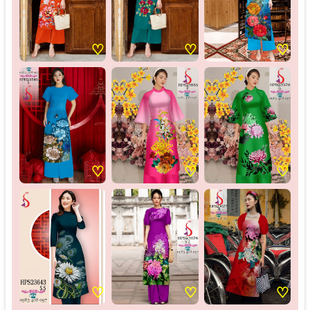
♡
♡
♡
♡
♡
♡
♡
♡
♡