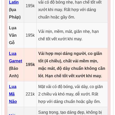
Latin
vải có độ bóng nhẹ, hạn chế tốt vết
195k
(lụa
xướt khi may. Rất hợp với dáng
Pháp)
chuẩn hoặc gầy ốm.
Lụa
Vải mịn, mềm, mát, giãn nhẹ, hạn
Vân
195k
chế tốt vết xướt khi may.
Gỗ
Lụa
Vải hợp mọi dáng người, co giãn
Garnet
tốt (4 chiều), chất vải mềm mịn,
195k
(Bảo
mặc mát, độ dày chuẩn không cần
Anh)
lót. Hạn chế tốt vết xướt khi may.
Lụa
Mặt vải có độ bóng, vải dày, co giãn
Mã
221k
2 chiều và khó may, dễ xướt. Rất
Não
hợp với dáng chuẩn hoặc gầy ốm.
Sang trọng, tạo dáng đẹp, không bị