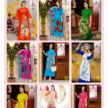
♡
♡
♡
♡
♡
♡