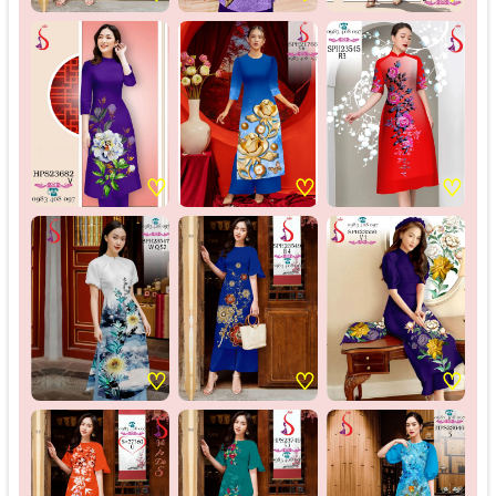
♡
♡
♡
♡
♡
♡