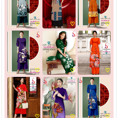
♡
♡
♡
♡
♡
♡
♡
♡
♡