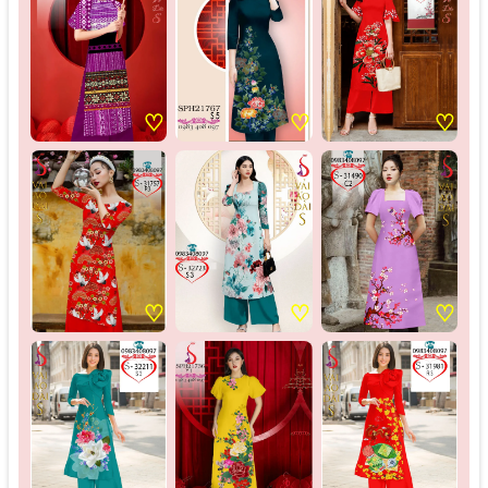
♡
♡
♡
♡
♡
♡