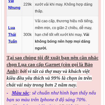
Vải
229k
xướt vải khi may. Không hợp dáng
Nhung
thấp.
Vải cao cấp, thương hiệu nổi tiếng,
Lụa
mềm mịn, co giãn 2 chiều, dễ may,
Thái
300k
hạn chế tốt vết xướt khi may.
Vải
Tuấn
không bóng nên hợp mọi dáng
người.
Tại sao chúng tôi đề xuất bạn nên cân nhắc
chọn Lụa cao cấp Garnet (còn gọi là Bảo
Anh)
:
bởi
vì tất cả thợ may và khách việt
kiều đều yêu thích và 99% là chọn in trên
chất vải này trong hơn 2 năm nay.
-
Màu sắc
: sẽ chuẩn như hình bạn thấy nếu
bạn so màu trên Iphone ở độ sáng 70%.