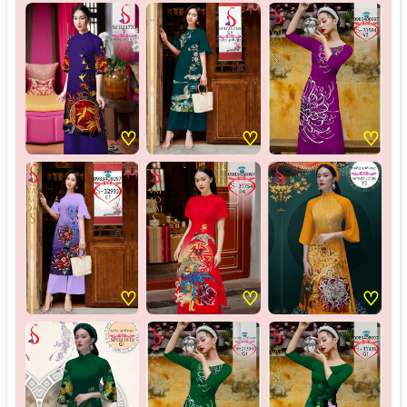
♡
♡
♡
♡
♡
♡