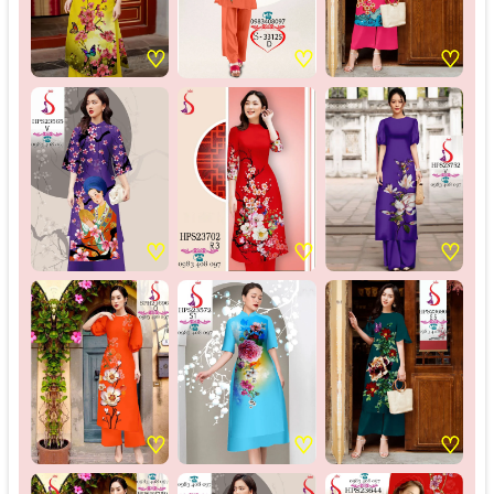
♡
♡
♡
♡
♡
♡
♡
♡
♡