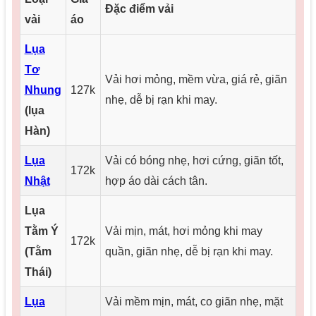
Đặc điểm vải
vải
áo
Lụa
Tơ
Vải hơi mỏng, mềm vừa, giá rẻ, giãn
Nhung
127k
nhẹ, dễ bị rạn khi may.
(lụa
Hàn)
Lụa
Vải có bóng nhẹ, hơi cứng, giãn tốt,
172k
Nhật
hợp áo dài cách tân.
Lụa
Tằm Ý
Vải mịn, mát, hơi mỏng khi may
172k
(Tằm
quần, giãn nhẹ, dễ bị rạn khi may.
Thái)
Lụa
Vải mềm mịn, mát, co giãn nhẹ, mặt