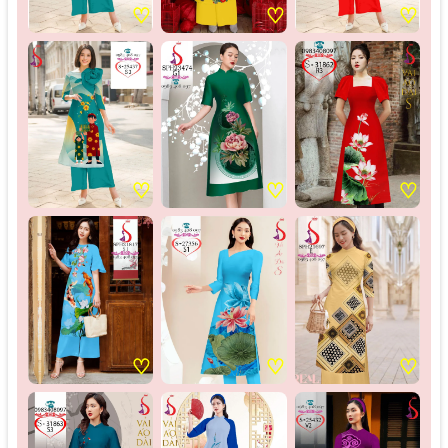
♡
♡
♡
♡
♡
♡
♡
♡
♡