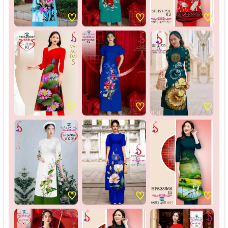
♡
♡
♡
♡
♡
♡
♡
♡
♡