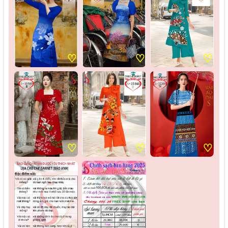
♡
♡
♡
♡
♡
♡