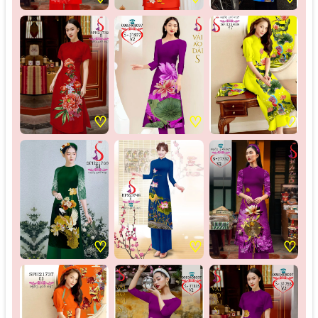
♡
♡
♡
♡
♡
♡