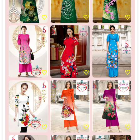
♡
♡
♡
♡
♡
♡
♡
♡
♡