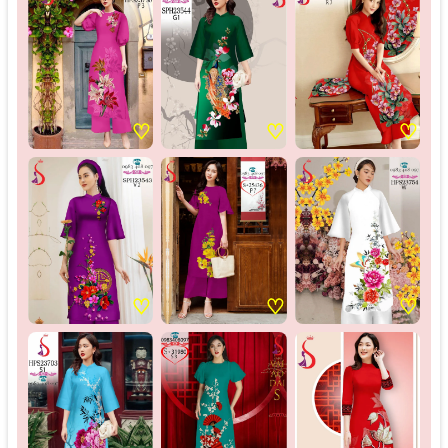
♡
♡
♡
♡
♡
♡