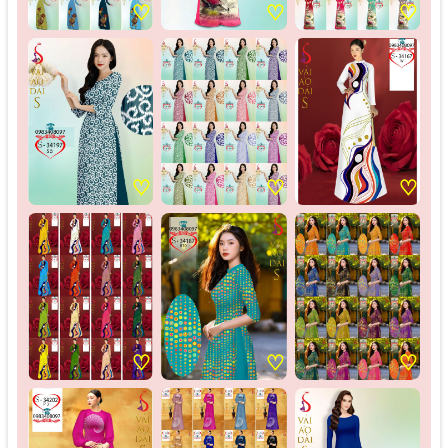
♡
♡
♡
♡
♡
♡
♡
♡
♡