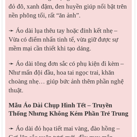
đỏ đô, xanh đậm, đen huyền giúp nổi bật trên
nền phông tối, rất “ăn ảnh”.
➛ Áo dài lụa thêu tay hoặc đính kết nhẹ –
Vừa có điểm nhấn tinh tế, vừa giữ được sự
mềm mại cần thiết khi tạo dáng.
➛ Áo dài tông đơn sắc có phụ kiện đi kèm –
Như mấn đội đầu, hoa tai ngọc trai, khăn
choàng nhẹ… giúp bức ảnh thêm phần nghệ
thuật.
Mẫu Áo Dài Chụp Hình Tết – Truyền
Thống Nhưng Không Kém Phần Trẻ Trung
➛ Áo dài đỏ họa tiết mai vàng, đào hồng –