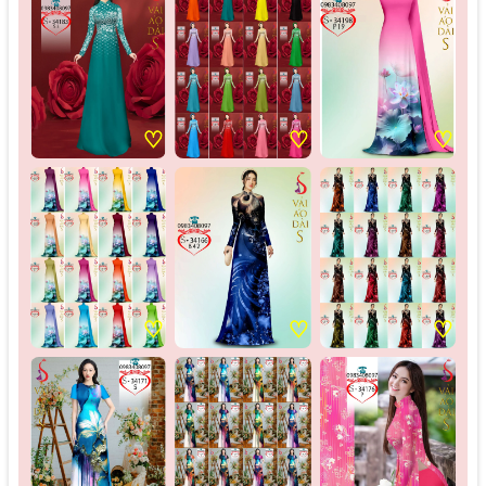
♡
♡
♡
♡
♡
♡