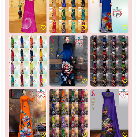
♡
♡
♡
♡
♡
♡
♡
♡
♡