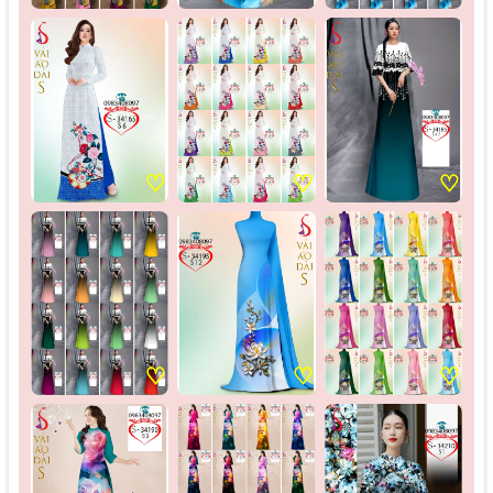
♡
♡
♡
♡
♡
♡