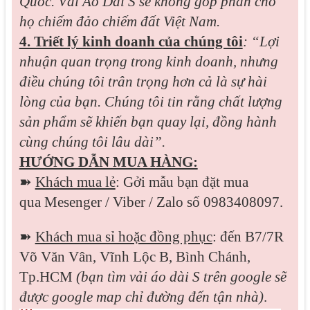
Quốc. Vải Áo Dài S sẽ không góp phần cho
họ chiếm đảo chiếm đất Việt Nam.
4. Triết lý kinh doanh của chúng tôi
: “Lợi
nhuận quan trọng trong kinh doanh, nhưng
điều chúng tôi trân trọng hơn cả là sự hài
lòng của bạn. Chúng tôi tin rằng chất lượng
sản phẩm sẽ khiến bạn quay lại, đồng hành
cùng chúng tôi lâu dài”.
HƯỚNG DẪN MUA HÀNG:
➽
Khách mua lẻ
: Gởi mẫu bạn đặt mua
qua
Mesenger / Viber / Zalo
số 0983408097.
➽
Khách mua sỉ hoặc đồng phục
: đến B7/7R
Võ Văn Vân, Vĩnh Lộc B, Bình Chánh,
Tp.HCM
(bạn tìm vải áo dài S trên google sẽ
được google map chỉ đường đến tận nhà)
.