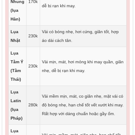
Nhung
170k
dễ bị rạn khi may.
(lụa
Hàn)
Lụa
Vải có bóng nhẹ, hơi cứng, giãn tốt, hợp
230k
Nhật
áo dài cách tân.
Lụa
Tằm Ý
Vải mịn, mát, hơi mỏng khi may quần, giãn
230k
(Tằm
nhẹ, dễ bị rạn khi may.
Thái)
Lụa
Vải mềm mịn, mát, co giãn nhẹ, mặt vải có
Latin
280k
độ bóng nhẹ, hạn chế tốt vết xướt khi may.
(lụa
Rất hợp với dáng chuẩn hoặc gầy ốm.
Pháp)
Lụa
Vải mịn, mềm, mát, giãn nhẹ, hạn chế tốt