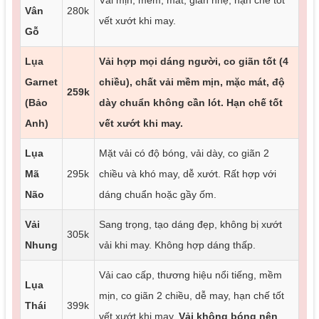
Vân
280k
vết xướt khi may.
Gỗ
Lụa
Vải hợp mọi dáng người, co giãn tốt (4
Garnet
chiều), chất vải mềm mịn, mặc mát, độ
259k
(Bảo
dày chuẩn không cần lót. Hạn chế tốt
Anh)
vết xướt khi may.
Lụa
Mặt vải có độ bóng, vải dày, co giãn 2
Mã
295k
chiều và khó may, dễ xướt. Rất hợp với
Não
dáng chuẩn hoặc gầy ốm.
Vải
Sang trọng, tạo dáng đẹp, không bị xướt
305k
Nhung
vải khi may. Không hợp dáng thấp.
Vải cao cấp, thương hiệu nổi tiếng, mềm
Lụa
mịn, co giãn 2 chiều, dễ may, hạn chế tốt
Thái
399k
vết xướt khi may.
Vải không bóng nên