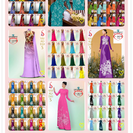
♡
♡
♡
♡
♡
♡
♡
♡
♡