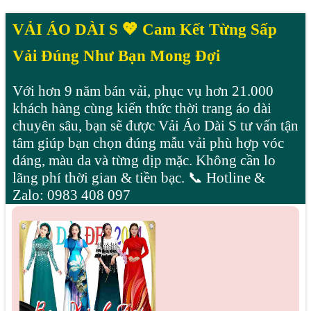
VẢI ÁO DÀI S 💖 Cam Kết Từng Sấp
Vải Đúng Như Bạn Mong Đợi
Với hơn 9 năm bán vải, phục vụ hơn 21.000
khách hàng cùng kiến thức thời trang áo dài
chuyên sâu, bạn sẽ được Vải Áo Dài S tư vấn tận
tâm giúp bạn chọn đúng mẫu vải phù hợp vóc
dáng, màu da và từng dịp mặc. Không cần lo
lãng phí thời gian & tiền bạc. 📞 Hotline &
Zalo: 0983 408 097