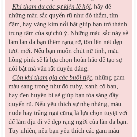
-
Khi tham dự các sự kiện lễ hội
, hãy để
những màu sắc quyến rũ như đỏ thắm, tím
đậm, hay vàng kim nổi bật giúp bạn trở thành
trung tâm của sự chú ý. Những màu sắc này sẽ
làm làn da bạn thêm rạng rỡ, tôn lên nét đẹp
tươi mới. Nếu bạn muốn chút nữ tính, màu
hồng pink sẽ là lựa chọn hoàn hảo để tạo sự
nổi bật mà vẫn rất duyên dáng.
-
Còn khi tham gia các buổi tiệc
, những gam
màu sang trọng như đỏ ruby, xanh cô ban,
hay đen huyền bí sẽ giúp bạn tỏa sáng đầy
quyến rũ. Nếu yêu thích sự nhẹ nhàng, màu
nude hay trắng ngà cũng là lựa chọn tuyệt vời
để làm dịu đi vẻ đẹp rạng ngời của làn da bạn.
Tuy nhiên, nếu bạn yêu thích các gam màu