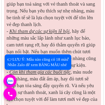
giúp bạn toả sáng với vẻ thanh thoát và sang
trọng. Nếu bạn yêu thích sự nhẹ nhàng, màu
be tinh tế sẽ là lựa chọn tuyệt vời để tôn lên
vẻ đẹp thanh lịch.
-
Khi tham dự các sự kiện lễ hội
, hãy để
những màu sắc lấp lánh như xanh lục bảo,
cam tươi rạng rỡ, hay đỏ thắm quyến rũ giúp
bạn nổi bật. Nếu bạn muốn thêm chút tươi
mới, hồng tươi hoặc caramel nhẹ nhàng cũng
×
👉LƯU Ý: Mẫu nào cũng có 18 màu
là những lựa chọn cuốn hút cho sự kiện.
Nhắn Zalo để xem BẢNG MÀU nhé
-
Còn khi tham gia các buổi tiệc
, màu nude
nhẹ nhàng, màu đất ấm áp, hay đỏ tươi sẽ
giúp bạn tỏa sáng đầy quyến rũ. Và nếu yêu
thích sự thanh thoát, xanh lá cây cũng là một
lựa chọn tuyệt vời để làm tươi mới vẻ đẹp của