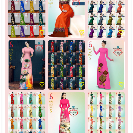
♡
♡
♡
♡
♡
♡