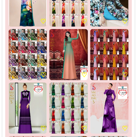
♡
♡
♡
♡
♡
♡
♡
♡
♡