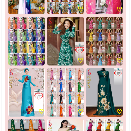
♡
♡
♡
♡
♡
♡
♡
♡
♡