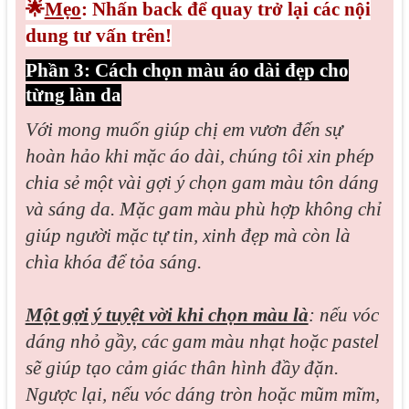
🌟
Mẹo
: Nhấn back để quay trở lại các nội
dung tư vấn trên!
Phần 3: Cách chọn màu áo dài đẹp cho
từng làn da
Với mong muốn giúp chị em vươn đến sự
hoàn hảo khi mặc áo dài, chúng tôi xin phép
chia sẻ một vài gợi ý chọn gam màu tôn dáng
và sáng da. Mặc gam màu phù hợp không chỉ
giúp người mặc tự tin, xinh đẹp mà còn là
chìa khóa để tỏa sáng.
Một gợi ý tuyệt vời khi chọn màu là
: nếu vóc
dáng nhỏ gầy, các gam màu nhạt hoặc pastel
sẽ giúp tạo cảm giác thân hình đầy đặn.
Ngược lại, nếu vóc dáng tròn hoặc mũm mĩm,