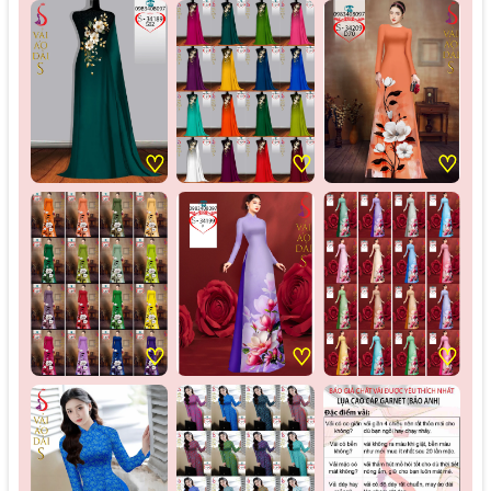
♡
♡
♡
♡
♡
♡