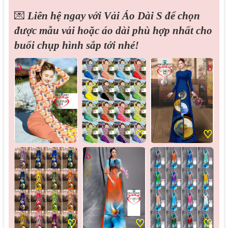
💌
Liên hệ ngay với Vải Áo Dài S để chọn
được mẫu vải hoặc áo dài phù hợp nhất cho
buổi chụp hình sắp tới nhé!
♡
♡
♡
♡
♡
♡