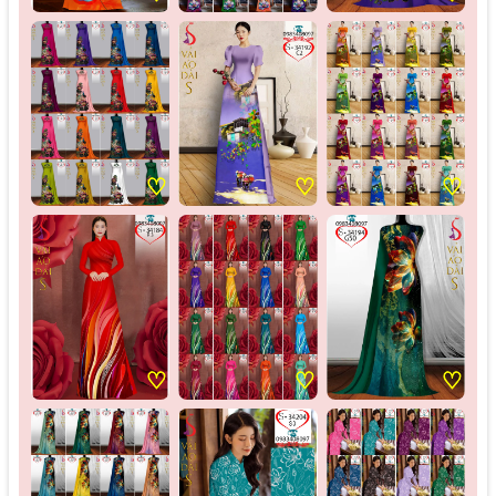
♡
♡
♡
♡
♡
♡