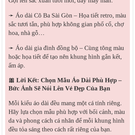
Gợi lên sắc xuân tươi mới, đầy may mắn.
➛ Áo dài Cô Ba Sài Gòn – Họa tiết retro, màu
sắc tươi tắn, phù hợp không gian phố cổ, chợ
hoa, nhà gỗ…
➛ Áo dài gia đình đồng bộ – Cùng tông màu
hoặc họa tiết để tạo nên khung hình gắn kết,
ấm áp.
🎀 Lời Kết: Chọn Mẫu Áo Dài Phù Hợp –
Bức Ảnh Sẽ Nói Lên Vẻ Đẹp Của Bạn
Mỗi kiểu áo dài đều mang một cá tính riêng.
Hãy lựa chọn mẫu phù hợp với bối cảnh, màu
da và phong cách cá nhân để mỗi khung hình
đều tỏa sáng theo cách rất riêng của bạn.