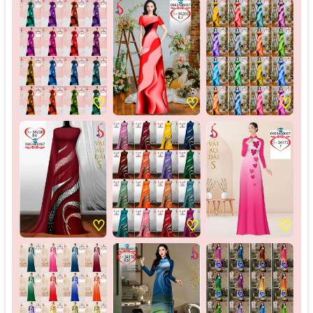
♡
♡
♡
♡
♡
♡