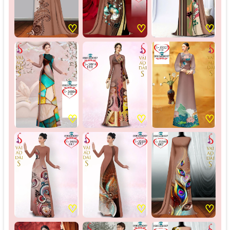
♡
♡
♡
♡
♡
♡
♡
♡
♡