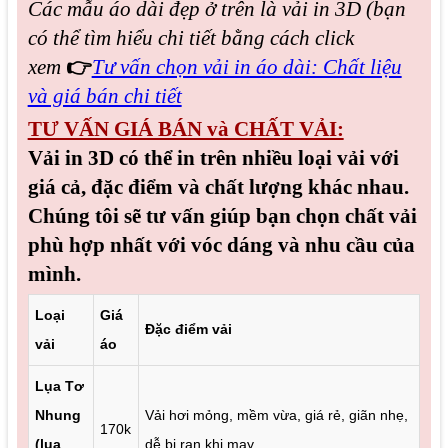
Các mẫu áo dài đẹp
ở trên là vải in 3D (bạn
có thể tìm hiểu chi tiết bằng cách click
xem
👉
Tư vấn chọn vải in áo dài: Chất liệu
và giá bán chi tiết
TƯ VẤN GIÁ BÁN và CHẤT VẢI:
Vải in 3D có thể in trên nhiều loại vải với
giá cả, đặc điểm và chất lượng khác nhau.
Chúng tôi sẽ tư vấn giúp bạn chọn chất vải
phù hợp nhất với vóc dáng và nhu cầu của
mình.
Loại
Giá
Đặc điểm vải
vải
áo
Lụa Tơ
Nhung
Vải hơi mỏng, mềm vừa, giá rẻ, giãn nhẹ,
170k
(lụa
dễ bị rạn khi may.