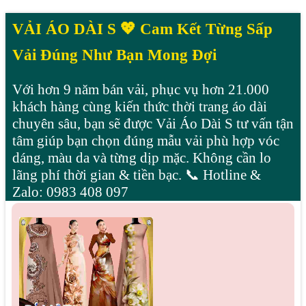
0
Mẫu bạn thích
💛
VẢI ÁO DÀI S 💖 Cam Kết Từng Sấp
Vải Đúng Như Bạn Mong Đợi
Với hơn 9 năm bán vải, phục vụ hơn 21.000
khách hàng cùng kiến thức thời trang áo dài
chuyên sâu, bạn sẽ được Vải Áo Dài S tư vấn tận
tâm giúp bạn chọn đúng mẫu vải phù hợp vóc
dáng, màu da và từng dịp mặc. Không cần lo
lãng phí thời gian & tiền bạc. 📞 Hotline &
Zalo: 0983 408 097