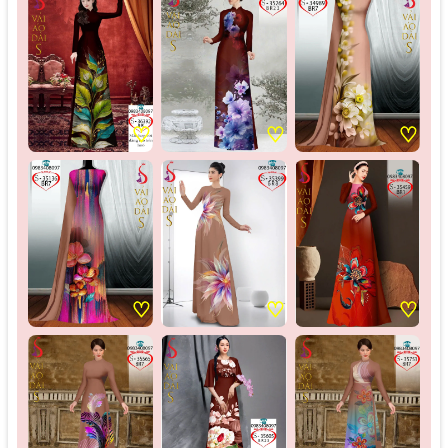
♡
♡
♡
♡
♡
♡