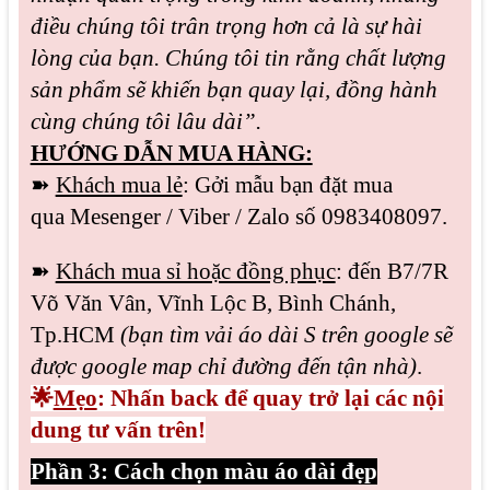
điều chúng tôi trân trọng hơn cả là sự hài
lòng của bạn. Chúng tôi tin rằng chất lượng
sản phẩm sẽ khiến bạn quay lại, đồng hành
cùng chúng tôi lâu dài”.
HƯỚNG DẪN MUA HÀNG:
➽
Khách mua lẻ
: Gởi mẫu bạn đặt mua
qua
Mesenger / Viber / Zalo
số 0983408097.
➽
Khách mua sỉ hoặc đồng phục
: đến B7/7R
Võ Văn Vân, Vĩnh Lộc B, Bình Chánh,
Tp.HCM
(bạn tìm vải áo dài S trên google sẽ
được google map chỉ đường đến tận nhà)
.
🌟
Mẹo
: Nhấn back để quay trở lại các nội
dung tư vấn trên!
Phần 3: Cách chọn màu áo dài đẹp