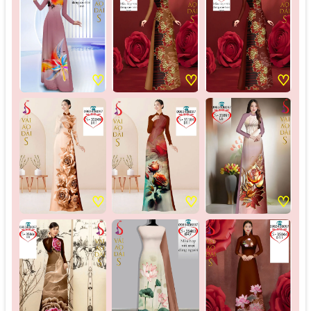
♡
♡
♡
♡
♡
♡