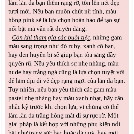
làm làn da bạn thêm rạng rỡ, tôn lên nét đẹp
tươi mới. Nếu bạn muốn chút nữ tính, màu
hồng pink sẽ là lựa chọn hoàn hảo để tạo sự
nổi bật mà vẫn rất duyên dáng.
-
Còn khi tham gia các buổi tiệc
, những gam
màu sang trọng như đỏ ruby, xanh cô ban,
hay đen huyền bí sẽ giúp bạn tỏa sáng đầy
quyến rũ. Nếu yêu thích sự nhẹ nhàng, màu
nude hay trắng ngà cũng là lựa chọn tuyệt vời
để làm dịu đi vẻ đẹp rạng ngời của làn da bạn.
Tuy nhiên, nếu bạn yêu thích các gam màu
pastel nhẹ nhàng hay màu xanh nhạt, hãy cân
nhắc kỹ trước khi chọn lựa, vì chúng có thể
làm làn da trắng hồng mất đi sự rực rỡ. Một
giải pháp là kết hợp với những phụ kiện nổi
bật như trang sức bạc hoặc đá quý, hay một