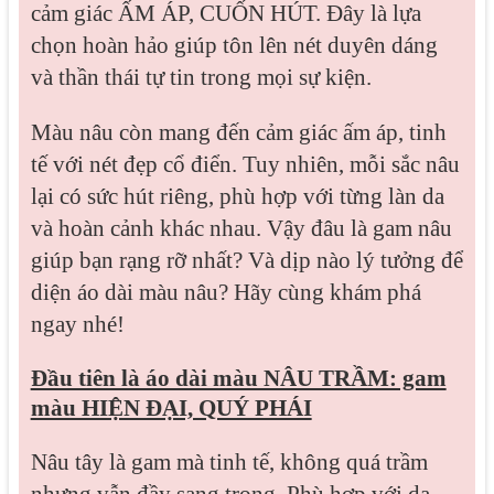
cảm giác ẤM ÁP, CUỐN HÚT. Đây là lựa
chọn hoàn hảo giúp tôn lên nét duyên dáng
và thần thái tự tin trong mọi sự kiện.
Màu nâu còn mang đến cảm giác ấm áp, tinh
tế với nét đẹp cổ điển. Tuy nhiên, mỗi sắc nâu
lại có sức hút riêng, phù hợp với từng làn da
và hoàn cảnh khác nhau. Vậy đâu là gam nâu
giúp bạn rạng rỡ nhất? Và dịp nào lý tưởng để
diện áo dài màu nâu? Hãy cùng khám phá
ngay nhé!
Đầu tiên là áo dài màu NÂU TRẦM: gam
màu HIỆN ĐẠI, QUÝ PHÁI
Nâu tây là gam mà tinh tế, không quá trầm
nhưng vẫn đầy sang trọng. Phù hợp với da