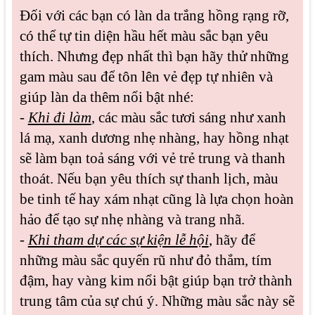
Đối với các bạn có làn da trắng hồng rạng rỡ,
có thể tự tin diện hầu hết màu sắc bạn yêu
thích. Nhưng đẹp nhất thì bạn hãy thử những
gam màu sau để tôn lên vẻ đẹp tự nhiên và
giúp làn da thêm nổi bật nhé:
-
Khi đi làm
, các màu sắc tươi sáng như xanh
lá mạ, xanh dương nhẹ nhàng, hay hồng nhạt
sẽ làm bạn toả sáng với vẻ trẻ trung và thanh
thoát. Nếu bạn yêu thích sự thanh lịch, màu
be tinh tế hay xám nhạt cũng là lựa chọn hoàn
hảo để tạo sự nhẹ nhàng và trang nhã.
-
Khi tham dự các sự kiện lễ hội
, hãy để
những màu sắc quyến rũ như đỏ thắm, tím
đậm, hay vàng kim nổi bật giúp bạn trở thành
trung tâm của sự chú ý. Những màu sắc này sẽ