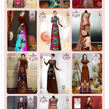
♡
♡
♡
♡
♡
♡
♡
♡
♡