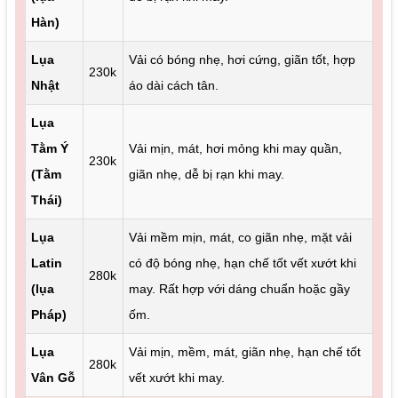
Hàn)
Lụa
Vải có bóng nhẹ, hơi cứng, giãn tốt, hợp
230k
Nhật
áo dài cách tân.
Lụa
Tằm Ý
Vải mịn, mát, hơi mỏng khi may quần,
230k
(Tằm
giãn nhẹ, dễ bị rạn khi may.
Thái)
Lụa
Vải mềm mịn, mát, co giãn nhẹ, mặt vải
Latin
có độ bóng nhẹ, hạn chế tốt vết xướt khi
280k
(lụa
may. Rất hợp với dáng chuẩn hoặc gầy
Pháp)
ốm.
Lụa
Vải mịn, mềm, mát, giãn nhẹ, hạn chế tốt
280k
Vân Gỗ
vết xướt khi may.