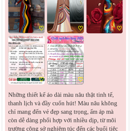
♡
♡
♡
♡
♡
Những thiết kế áo dài màu nâu thật tinh tế,
thanh lịch và đầy cuốn hút! Màu nâu không
chỉ mang đến vẻ đẹp sang trọng, ấm áp mà
còn dễ dàng phối hợp với nhiều dịp, từ môi
trường công sở nghiêm túc đến các buổi tiệc