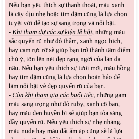
Nếu bạn yêu thích sự thanh thoát, màu xanh
lá cây dịu nhẹ hoặc tím đậm cũng là lựa chọn
tuyệt vời để tạo sự sang trọng và nổi bật.
-
Khi tham dự các sự kiện lễ hội
, những màu
sắc quyến rũ như đỏ thắm, xanh ngọc bích,
hay cam rực rỡ sẽ giúp bạn trở thành tâm điểm
chú ý, tôn lên nét đẹp rạng ngời của làn da
nâu. Nếu bạn yêu thích sự tươi mới, màu hồng
hay tím đậm cũng là lựa chọn hoàn hảo để
làm nổi bật vẻ đẹp quyến rũ của bạn.
-
Còn khi tham gia các buổi tiệc
, những gam
màu sang trọng như đỏ ruby, xanh cô ban,
hay màu đen huyền bí sẽ giúp bạn tỏa sáng
đầy quyến rũ. Nếu yêu thích sự nhẹ nhàng,
màu nude hay màu đất ấm áp cũng sẽ là lựa