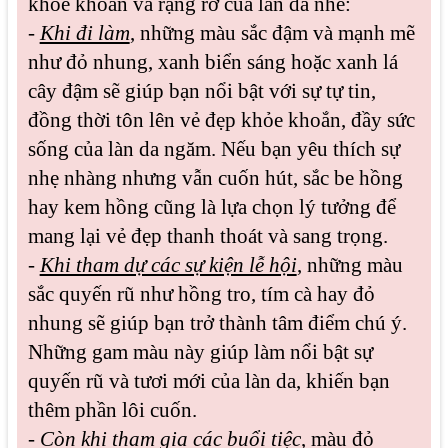
khỏe khoắn và rạng rỡ của làn da nhé:
-
Khi đi làm
, những màu sắc đậm và mạnh mẽ
như đỏ nhung, xanh biển sáng hoặc xanh lá
cây đậm sẽ giúp bạn nổi bật với sự tự tin,
đồng thời tôn lên vẻ đẹp khỏe khoắn, đầy sức
sống của làn da ngăm. Nếu bạn yêu thích sự
nhẹ nhàng nhưng vẫn cuốn hút, sắc be hồng
hay kem hồng cũng là lựa chọn lý tưởng để
mang lại vẻ đẹp thanh thoát và sang trọng.
-
Khi tham dự các sự kiện lễ hội
, những màu
sắc quyến rũ như hồng tro, tím cà hay đỏ
nhung sẽ giúp bạn trở thành tâm điểm chú ý.
Những gam màu này giúp làm nổi bật sự
quyến rũ và tươi mới của làn da, khiến bạn
thêm phần lôi cuốn.
-
Còn khi tham gia các buổi tiệc
, màu đỏ