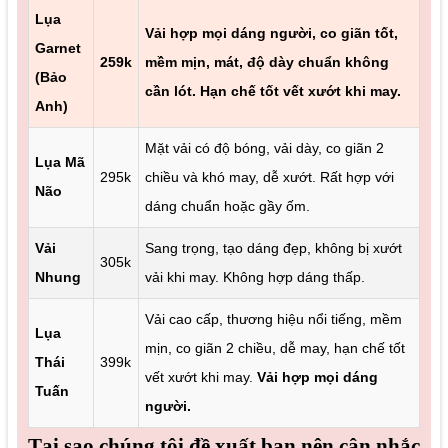
Lụa
Vải hợp mọi dáng người, co giãn tốt,
Garnet
259k
mềm mịn, mát, độ dày chuẩn không
(Bảo
cần lót. Hạn chế tốt vết xướt khi may.
Anh)
Mặt vải có độ bóng, vải dày, co giãn 2
Lụa Mã
295k
chiều và khó may, dễ xướt. Rất hợp với
Não
dáng chuẩn hoặc gầy ốm.
Vải
Sang trọng, tạo dáng đẹp, không bị xướt
305k
Nhung
vải khi may. Không hợp dáng thấp.
Vải cao cấp, thương hiệu nổi tiếng, mềm
Lụa
mịn, co giãn 2 chiều, dễ may, hạn chế tốt
Thái
399k
vết xướt khi may.
Vải hợp mọi dáng
Tuấn
người.
Tại sao chúng tôi đề xuất bạn nên cân nhắc