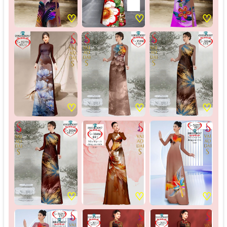
♡
♡
♡
♡
♡
♡
♡
♡
♡