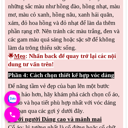
những sắc màu như hồng đào, hồng nhạt, màu
mơ, màu cỏ xanh, hồng nâu, xanh hải quân,
xám, đỏ hoa hồng và đỏ nhạt để làn da thêm
phần rạng rỡ. Nên tránh các màu trắng, đen và
các gam màu quá sáng hoặc sặc sỡ để không
làm da trông thiếu sức sống.
🌟
Mẹo
: Nhấn back để quay trở lại các nội
dung tư vấn trên!
Phần 4: Cách chọn thiết kế hợp vóc dáng
Để nâng tầm vẻ đẹp của bạn lên một bước
hoàn hảo hơn, hãy khám phá cách chọn cổ áo,
tay áo và họa tiết phù hợp nhất với vóc dáng
của bạn qua các gợi ý dưới đây.
1. Với người Dáng cao và mảnh mai
Cổ áo
: lý tưởng nhất là cổ đứng hoặc cổ chữ