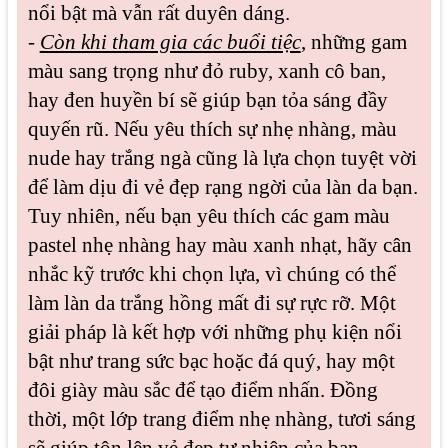
nổi bật mà vẫn rất duyên dáng.
-
Còn khi tham gia các buổi tiệc
, những gam
màu sang trọng như đỏ ruby, xanh cô ban,
hay đen huyền bí sẽ giúp bạn tỏa sáng đầy
quyến rũ. Nếu yêu thích sự nhẹ nhàng, màu
nude hay trắng ngà cũng là lựa chọn tuyệt vời
để làm dịu đi vẻ đẹp rạng ngời của làn da bạn.
Tuy nhiên, nếu bạn yêu thích các gam màu
pastel nhẹ nhàng hay màu xanh nhạt, hãy cân
nhắc kỹ trước khi chọn lựa, vì chúng có thể
làm làn da trắng hồng mất đi sự rực rỡ. Một
giải pháp là kết hợp với những phụ kiện nổi
bật như trang sức bạc hoặc đá quý, hay một
đôi giày màu sắc để tạo điểm nhấn. Đồng
thời, một lớp trang điểm nhẹ nhàng, tươi sáng
sẽ giúp tôn lên vẻ đẹp tự nhiên của bạn.