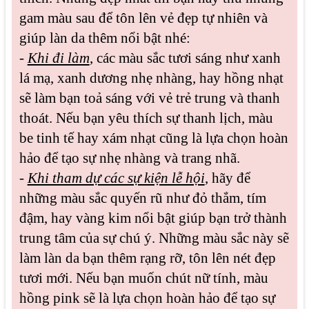
gam màu sau để tôn lên vẻ đẹp tự nhiên và
giúp làn da thêm nổi bật nhé:
-
Khi đi làm
, các màu sắc tươi sáng như xanh
lá mạ, xanh dương nhẹ nhàng, hay hồng nhạt
sẽ làm bạn toả sáng với vẻ trẻ trung và thanh
thoát. Nếu bạn yêu thích sự thanh lịch, màu
be tinh tế hay xám nhạt cũng là lựa chọn hoàn
hảo để tạo sự nhẹ nhàng và trang nhã.
-
Khi tham dự các sự kiện lễ hội
, hãy để
những màu sắc quyến rũ như đỏ thắm, tím
đậm, hay vàng kim nổi bật giúp bạn trở thành
trung tâm của sự chú ý. Những màu sắc này sẽ
làm làn da bạn thêm rạng rỡ, tôn lên nét đẹp
tươi mới. Nếu bạn muốn chút nữ tính, màu
hồng pink sẽ là lựa chọn hoàn hảo để tạo sự