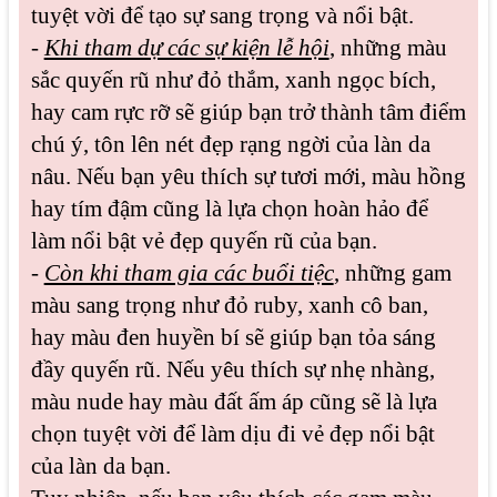
tuyệt vời để tạo sự sang trọng và nổi bật.
-
Khi tham dự các sự kiện lễ hội
, những màu
sắc quyến rũ như đỏ thắm, xanh ngọc bích,
hay cam rực rỡ sẽ giúp bạn trở thành tâm điểm
chú ý, tôn lên nét đẹp rạng ngời của làn da
nâu. Nếu bạn yêu thích sự tươi mới, màu hồng
hay tím đậm cũng là lựa chọn hoàn hảo để
làm nổi bật vẻ đẹp quyến rũ của bạn.
-
Còn khi tham gia các buổi tiệc
, những gam
màu sang trọng như đỏ ruby, xanh cô ban,
hay màu đen huyền bí sẽ giúp bạn tỏa sáng
đầy quyến rũ. Nếu yêu thích sự nhẹ nhàng,
màu nude hay màu đất ấm áp cũng sẽ là lựa
chọn tuyệt vời để làm dịu đi vẻ đẹp nổi bật
của làn da bạn.