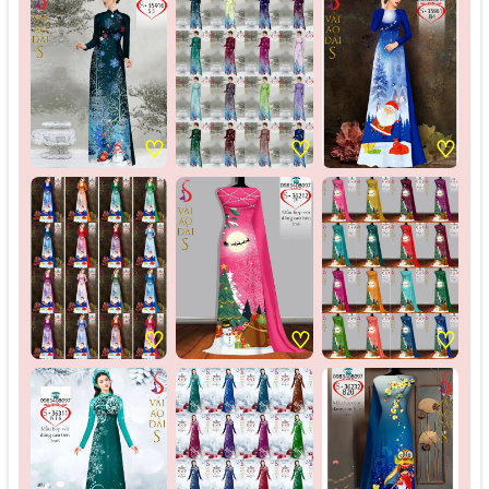
♡
♡
♡
♡
♡
♡