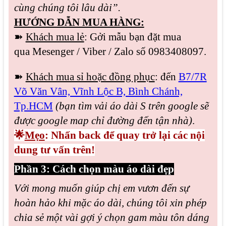
cùng chúng tôi lâu dài”.
HƯỚNG DẪN MUA HÀNG:
➽
Khách mua lẻ
: Gởi mẫu bạn đặt mua
qua
Mesenger / Viber / Zalo
số 0983408097.
➽
Khách mua sỉ hoặc đồng phục
: đến
B7/7R
Võ Văn Vân, Vĩnh Lộc B, Bình Chánh,
Tp.HCM
(bạn tìm vải áo dài S trên google sẽ
được google map chỉ đường đến tận nhà)
.
🌟
Mẹo
: Nhấn back để quay trở lại các nội
dung tư vấn trên!
Phần 3: Cách chọn màu áo dài đẹp
Với mong muốn giúp chị em vươn đến sự
hoàn hảo khi mặc áo dài, chúng tôi xin phép
chia sẻ một vài gợi ý chọn gam màu tôn dáng