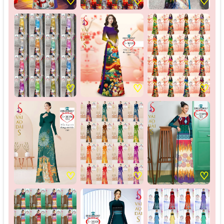
♡
♡
♡
♡
♡
♡
♡
♡
♡