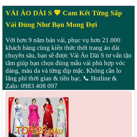
VẢI ÁO DÀI S 💖 Cam Kết Từng Sấp
Vải Đúng Như Bạn Mong Đợi
Với hơn 9 năm bán vải, phục vụ hơn 21.000
khách hàng cùng kiến thức thời trang áo dài
chuyên sâu, bạn sẽ được Vải Áo Dài S tư vấn tận
tâm giúp bạn chọn đúng mẫu vải phù hợp vóc
dáng, màu da và từng dịp mặc. Không cần lo
lãng phí thời gian & tiền bạc. 📞 Hotline &
Zalo: 0983 408 097