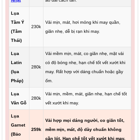
Lụa
Tằm Ý
Vải mịn, mát, hơi mỏng khi may quần,
230k
(Tằm
giãn nhẹ, dễ bị rạn khi may.
Thái)
Lụa
Vải mềm mịn, mát, co giãn nhẹ, mặt vải
Latin
có độ bóng nhẹ, hạn chế tốt vết xướt khi
280k
(lụa
may. Rất hợp với dáng chuẩn hoặc gầy
Pháp)
ốm.
Lụa
Vải mịn, mềm, mát, giãn nhẹ, hạn chế tốt
280k
Vân Gỗ
vết xướt khi may.
Lụa
Vải hợp mọi dáng người, co giãn tốt,
Garnet
259k
mềm mịn, mát, độ dày chuẩn không
(Bảo
cần lót. Hạn chế tốt vết xướt khi may.