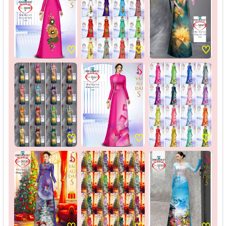
♡
♡
♡
♡
♡
♡