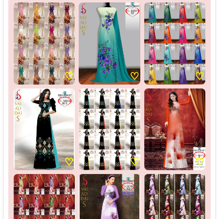
♡
♡
♡
♡
♡
♡