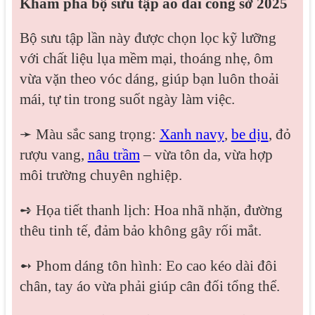
Khám phá bộ sưu tập áo dài công sở 2025
Bộ sưu tập lần này được chọn lọc kỹ lưỡng
với chất liệu lụa mềm mại, thoáng nhẹ, ôm
vừa vặn theo vóc dáng, giúp bạn luôn thoải
mái, tự tin trong suốt ngày làm việc.
➛ Màu sắc sang trọng:
Xanh navy
,
be dịu
, đỏ
rượu vang,
nâu trầm
– vừa tôn da, vừa hợp
môi trường chuyên nghiệp.
➺ Họa tiết thanh lịch: Hoa nhã nhặn, đường
thêu tinh tế, đảm bảo không gây rối mắt.
➻ Phom dáng tôn hình: Eo cao kéo dài đôi
chân, tay áo vừa phải giúp cân đối tổng thể.