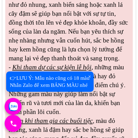
như đỏ nhung, xanh biển sáng hoặc xanh lá
cây đậm sẽ giúp bạn nổi bật với sự tự tin,
đồng thời tôn lên vẻ đẹp khỏe khoắn, đầy sức
sống của làn da ngăm. Nếu bạn yêu thích sự
nhẹ nhàng nhưng vẫn cuốn hút, sắc be hồng
hay kem hồng cũng là lựa chọn lý tưởng để
mang lại vẻ đẹp thanh thoát và sang trọng.
-
Khi tham dự các sự kiện lễ hội
, những màu
sắc quyến rũ như hồng tro, tím cà hay đỏ
nhung sẽ giúp bạn trở thành tâm điểm chú ý.
Những gam màu này giúp làm nổi bật sự
quyến rũ và tươi mới của làn da, khiến bạn
thêm phần lôi cuốn.
-
Còn khi tham gia các buổi tiệc
, màu đỏ
nhung, xanh lá đậm hay sắc be hồng sẽ giúp