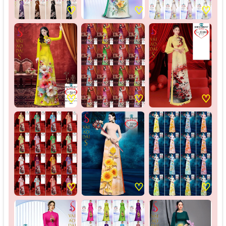
♡
♡
♡
♡
♡
♡
♡
♡
♡