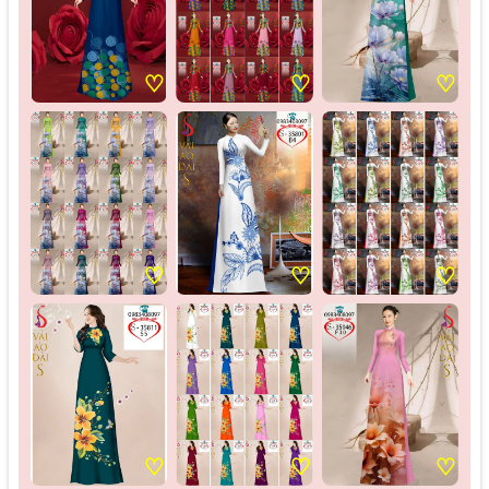
♡
♡
♡
♡
♡
♡
♡
♡
♡