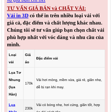
TƯ VẤN GIÁ BÁN và CHẤT VẢI:
Vải in 3D
có thể in trên nhiều loại vải với
giá cả, đặc điểm và chất lượng khác nhau.
Chúng tôi sẽ tư vấn giúp bạn chọn chất vải
phù hợp nhất với vóc dáng và nhu cầu của
mình.
Loại
Giá
Đặc điểm vải
vải
áo
Lụa Tơ
Nhung
Vải hơi mỏng, mềm vừa, giá rẻ, giãn nhẹ,
170k
(lụa
dễ bị rạn khi may.
Hàn)
Lụa
Vải có bóng nhẹ, hơi cứng, giãn tốt, hợp
230k
Nhật
áo dài cách tân.