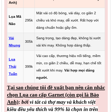
Anh)
Mặt vải có độ bóng, vải dày, co giãn 2
Lụa Mã
295k
chiều và khó may, dễ xướt. Rất hợp với
Não
dáng chuẩn hoặc gầy ốm.
Vải
Sang trọng, tạo dáng đẹp, không bị xướt
305k
Nhung
vải khi may. Không hợp dáng thấp.
Vải cao cấp, thương hiệu nổi tiếng, mềm
Lụa
mịn, co giãn 2 chiều, dễ may, hạn chế tốt
Thái
399k
vết xướt khi may.
Vải hợp mọi dáng
Tuấn
người.
Tại sao chúng tôi đề xuất bạn nên cân nhắc
chọn Lụa cao cấp Garnet (còn gọi là Bảo
Anh)
:
bởi
vì tất cả thợ may và khách việt
kiều đều yêu thích và 99% là chọn in trên