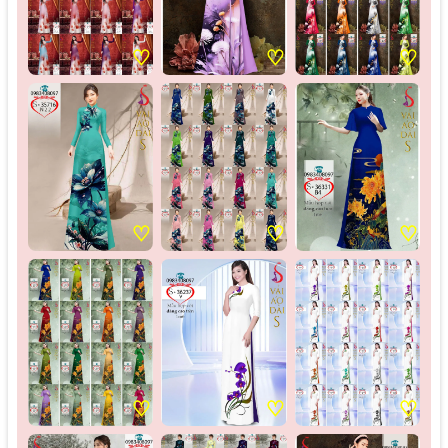
♡
♡
♡
♡
♡
♡
♡
♡
♡