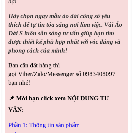
đại.
Hãy chọn ngay mẫu áo dài công sở yêu
thích để tự tin tỏa sáng nơi làm việc. Vải Áo
Dài S luôn sẵn sàng tư vấn giúp bạn tìm
được thiết kế phù hợp nhất với vóc dáng và
phong cách của mình!
Bạn cần đặt hàng thì
g
ọi
Viber/Zalo/Messenger số
0983408097
bạn nhé!
📌 Mời bạn click xem NỘI DUNG TƯ
VẤN:
Phần 1: Thông tin sản phẩm