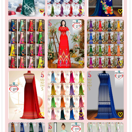
♡
♡
♡
♡
♡
♡
♡
♡
♡