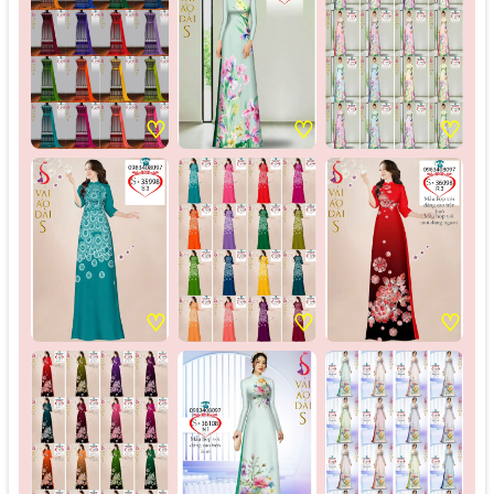
♡
♡
♡
♡
♡
♡