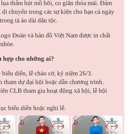
 lụa thấm hút mồ hôi, co giãn thỏa mái. Đảm
g di chuyển trong các sự kiện cho bạn cả ngày
rong tà áo dài dân tộc.
 Logo Đoàn và bản đồ Việt Nam được in chất
 nhòe.
hù hợp cho những ai?
 biểu diễn, lễ chào cờ, kỷ niệm 26/3.
h tham dự đại hội hoặc dẫn chương trình.
iên CLB tham gia hoạt động xã hội, lễ hội
c biểu diễn hoặc nghi lễ.