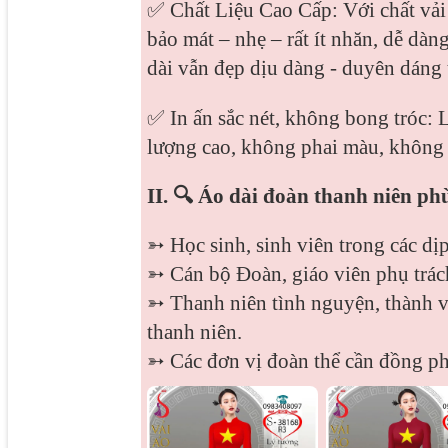
✅ Chất Liệu Cao Cấp: Với chất vải
bảo mát – nhẹ – rất ít nhăn, dễ dàn
dài vẫn đẹp dịu dàng - duyên dáng t
✅ In ấn sắc nét, không bong tróc:
lượng cao, không phai màu, không
II. 🔍 Áo dài đoàn thanh niên p
➳ Học sinh, sinh viên trong các dịp
➳ Cán bộ Đoàn, giáo viên phụ trác
➳ Thanh niên tình nguyện, thành v
thanh niên.
➳ Các đơn vị đoàn thể cần đồng phụ