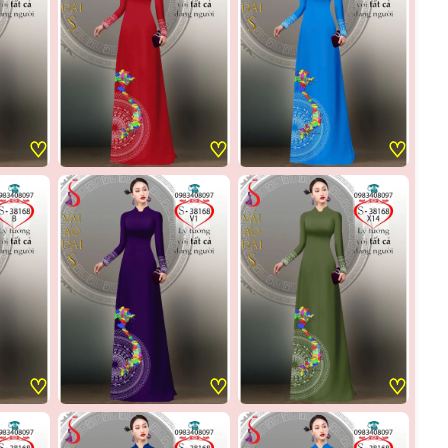
♡
♡
♡
♡
♡
♡