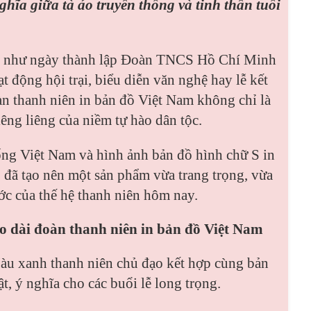
ghĩa giữa tà áo truyền thống và tinh thần tuổi
ại như ngày thành lập Đoàn TNCS Hồ Chí Minh
ạt động hội trại, biểu diễn văn nghệ hay lễ kết
àn thanh niên in bản đồ Việt Nam không chỉ là
êng liêng của niềm tự hào dân tộc.
hống Việt Nam và hình ảnh bản đồ hình chữ S in
o đã tạo nên một sản phẩm vừa trang trọng, vừa
ước của thế hệ thanh niên hôm nay.
áo dài đoàn thanh niên in bản đồ Việt Nam
àu xanh thanh niên chủ đạo kết hợp cùng bản
, ý nghĩa cho các buổi lễ long trọng.