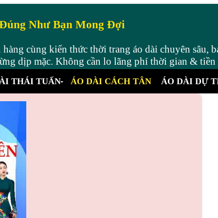
 Đúng Như Bạn Mong Đợi
hàng cùng kiến thức thời trang áo dài chuyên sâu, b
ng dịp mặc. Không cần lo lãng phí thời gian & tiền
ÀI THÁI TUẤN
ÁO DÀI CÁCH TÂN
ÁO DÀI DỰ T