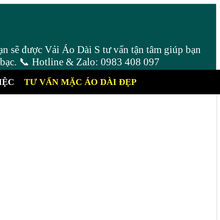
ạn sẽ được Vải Áo Dài S tư vấn tận tâm giúp bạn
 bạc. 📞 Hotline & Zalo: 0983 408 097
IỆC
TƯ VẤN MẶC ÁO DÀI ĐẸP