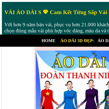
VẢI ÁO DÀI S 💖 Cam Kết Từng Sấp Vải
Với hơn 9 năm bán vải, phục vụ hơn 21.000 khách 
chọn đúng mẫu vải phù hợp vóc dáng, màu da và từ
HOME
ÁO DÀI 3D ĐẸP
ÁO D