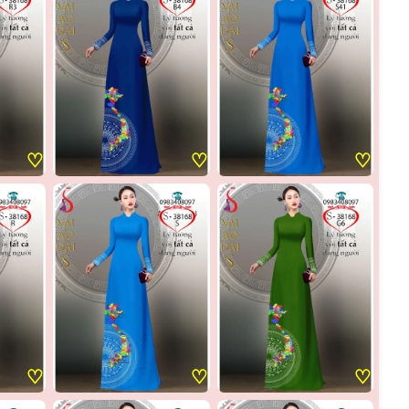
♡
♡
♡
♡
♡
♡