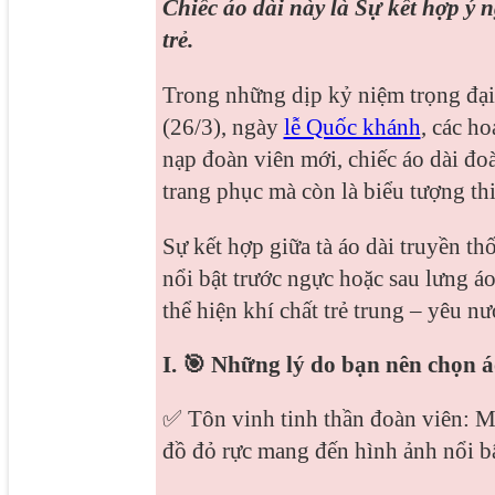
Chiếc áo dài này là Sự kết hợp ý n
trẻ.
Trong những dịp kỷ niệm trọng đ
(26/3), ngày
lễ Quốc khánh
, các ho
nạp đoàn viên mới, chiếc áo dài đo
trang phục mà còn là biểu tượng thi
Sự kết hợp giữa tà áo dài truyền t
nổi bật trước ngực hoặc sau lưng á
thể hiện khí chất trẻ trung – yêu n
I. 🎯 Những lý do bạn nên chọn 
✅ Tôn vinh tinh thần đoàn viên: M
đồ đỏ rực mang đến hình ảnh nổi bật