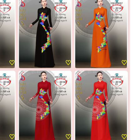
♡
♡
♡
♡
♡
♡