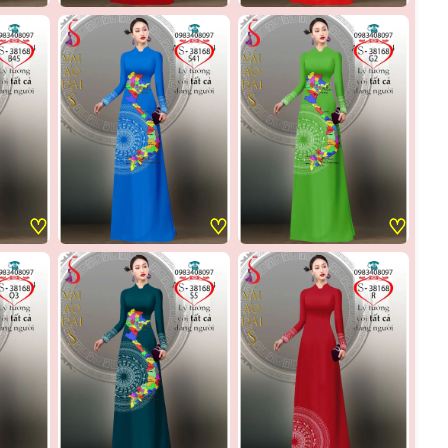
♡
♡
♡