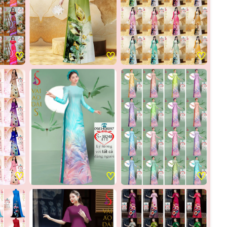
♡
♡
♡
♡
♡
♡