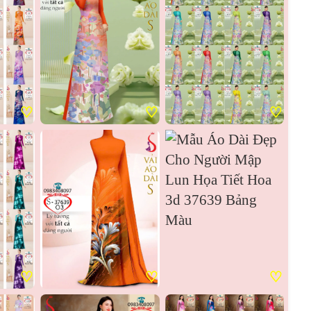
♡
♡
♡
♡
♡
♡