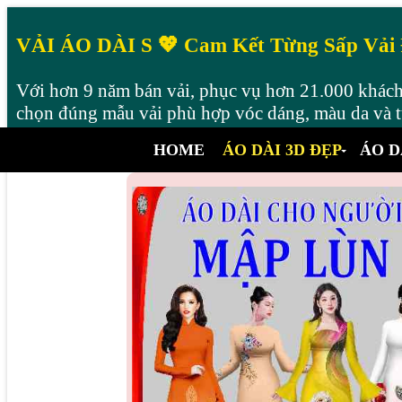
VẢI ÁO DÀI S 💖 Cam Kết Từng Sấp Vải
Với hơn 9 năm bán vải, phục vụ hơn 21.000 khách 
chọn đúng mẫu vải phù hợp vóc dáng, màu da và từ
HOME
ÁO DÀI 3D ĐẸP
ÁO D