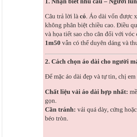
1. Nhận biết nhu cầu – Người lù
Câu trả lời là
có
. Áo dài vốn được x
không phân biệt chiều cao. Điều q
và họa tiết sao cho cân đối với vóc
1m50
vẫn có thể duyên dáng và thướ
2. Cách chọn áo dài cho người m
Để mặc áo dài đẹp và tự tin, chị e
Chất liệu vải áo dài hợp nhất:
mềm
gọn.
Cần tránh:
vải quá dày, cứng hoặc
béo tròn.