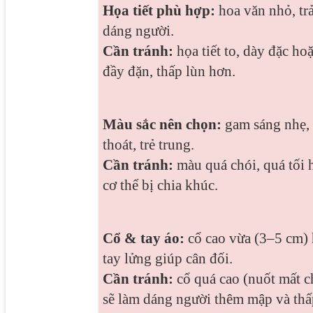
Họa tiết phù hợp:
hoa văn nhỏ, trả
dáng người.
Cần tránh:
họa tiết to, dày đặc ho
đầy đặn, thấp lùn hơn.
Màu sắc nên chọn:
gam sáng nhẹ, p
thoát, trẻ trung.
Cần tránh:
màu quá chói, quá tối 
cơ thể bị chia khúc.
Cổ & tay áo:
cổ cao vừa (3–5 cm) h
tay lửng giúp cân đối.
Cần tránh:
cổ quá cao (nuốt mất ch
sẽ làm dáng người thêm mập và thấ