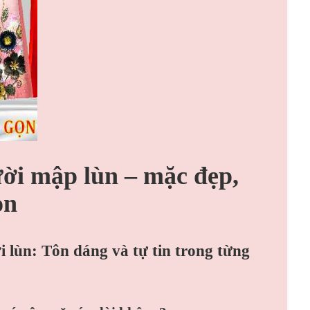
ời mập lùn – mặc đẹp,
ọn
i lùn: Tôn dáng và tự tin trong từng