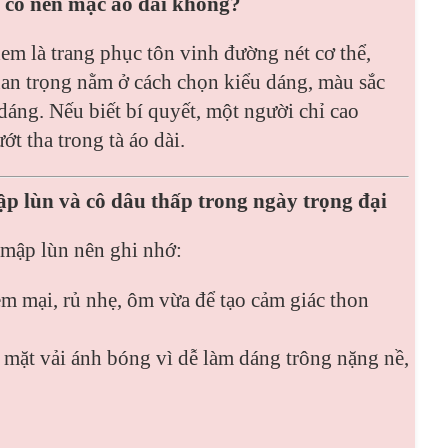
n có nên mặc áo dài không?
em là trang phục tôn vinh đường nét cơ thể,
uan trọng nằm ở cách chọn kiểu dáng, màu sắc
 dáng. Nếu biết bí quyết, một người chỉ cao
t tha trong tà áo dài.
ập lùn và cô dâu thấp trong ngày trọng đại
m mập lùn nên ghi nhớ:
 mại, rủ nhẹ, ôm vừa để tạo cảm giác thon
 mặt vải ánh bóng vì dễ làm dáng trông nặng nề,