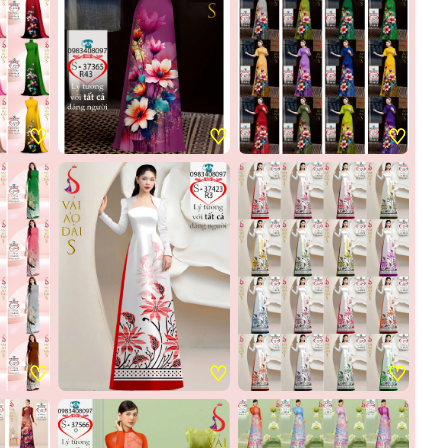
♡
♡
♡
♡
♡
♡