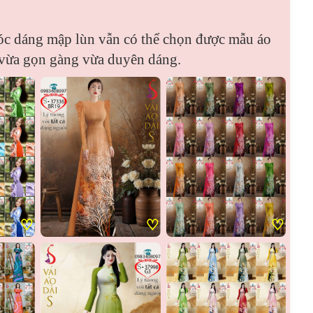
óc dáng mập lùn vẫn có thể chọn được mẫu áo
 vừa gọn gàng vừa duyên dáng.
♡
♡
♡