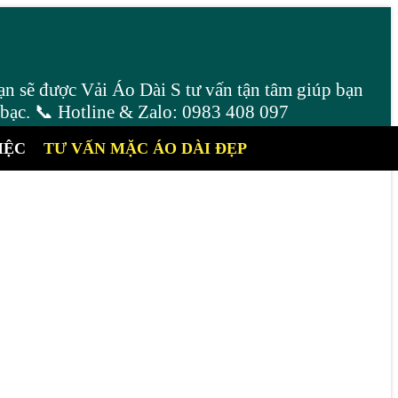
ạn sẽ được Vải Áo Dài S tư vấn tận tâm giúp bạn
 bạc. 📞 Hotline & Zalo: 0983 408 097
IỆC
TƯ VẤN MẶC ÁO DÀI ĐẸP