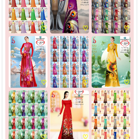
♡
♡
♡
♡
♡
♡
♡
♡
♡