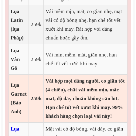
Lụa
Vải mềm mịn, mát, co giãn nhẹ, mặt
Latin
vải có độ bóng nhẹ, hạn chế tốt vết
259k
(lụa
xướt khi may. Rất hợp với dáng
Pháp)
chuẩn hoặc gầy ốm.
Lụa
Vải mịn, mềm, mát, giãn nhẹ, hạn
Vân
259k
chế tốt vết xướt khi may.
Gỗ
Vải hợp mọi dáng người, co giãn tốt
Lụa
(4 chiều), chất vải mềm mịn, mặc
Garnet
259k
mát, độ dày chuẩn không cần lót.
(Bảo
Hạn chế tốt vết xướt khi may.
99%
Anh)
khách hàng chọn loại vải này!
Lụa
Mặt vải có độ bóng, vải dày, co giãn