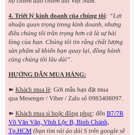
họ chiếm đảo chiếm đất Việt Nam.
4. Triết lý kinh doanh của chúng tôi
: “Lợi
nhuận quan trọng trong kinh doanh, nhưng
điều chúng tôi trân trọng hơn cả là sự hài
lòng của bạn. Chúng tôi tin rằng chất lượng
sản phẩm sẽ khiến bạn quay lại, đồng hành
cùng chúng tôi lâu dài”.
HƯỚNG DẪN MUA HÀNG:
➽
Khách mua lẻ
: Gởi mẫu bạn đặt mua
qua
Mesenger / Viber / Zalo
số 0983408097.
➽
Khách mua sỉ hoặc đồng phục
: đến
B7/7R
Võ Văn Vân, Vĩnh Lộc B, Bình Chánh,
Tp.HCM
(bạn tìm vải áo dài S trên google sẽ