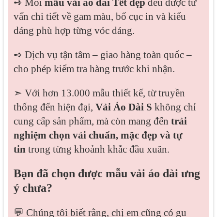
➺ Mỗi
mẫu vải áo dài Tết đẹp
đều được tư
vấn chi tiết về gam màu, bố cục in và kiểu
dáng phù hợp từng vóc dáng.
➺ Dịch vụ tận tâm – giao hàng toàn quốc –
cho phép kiểm tra hàng trước khi nhận.
➣ Với hơn 13.000 mẫu thiết kế, từ truyền
thống đến hiện đại,
Vải Áo Dài S
không chỉ
cung cấp sản phẩm, mà còn mang đến
trải
nghiệm chọn vải chuẩn, mặc đẹp và tự
tin
trong từng khoảnh khắc đầu xuân.
Bạn đã chọn được mẫu vải áo dài ưng
ý chưa?
💬 Chúng tôi biết rằng, chị em cũng có gu