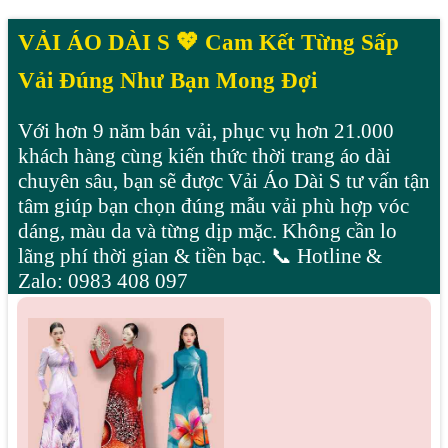
VẢI ÁO DÀI S 💖 Cam Kết Từng Sấp
Vải Đúng Như Bạn Mong Đợi
Với hơn 9 năm bán vải, phục vụ hơn 21.000
khách hàng cùng kiến thức thời trang áo dài
chuyên sâu, bạn sẽ được Vải Áo Dài S tư vấn tận
tâm giúp bạn chọn đúng mẫu vải phù hợp vóc
dáng, màu da và từng dịp mặc. Không cần lo
lãng phí thời gian & tiền bạc. 📞 Hotline &
Zalo: 0983 408 097