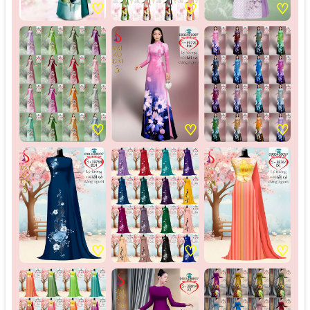
♡
♡
♡
♡
♡
♡
♡
♡
♡