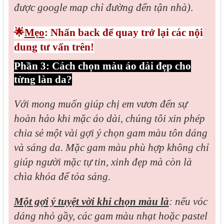
được google map chỉ đường đến tận nhà)
.
🌟
Mẹo
: Nhấn back để quay trở lại các nội
dung tư vấn trên!
Phần 3: Cách chọn màu áo dài đẹp cho
từng làn da?
Với mong muốn giúp chị em vươn đến sự
hoàn hảo khi mặc áo dài, chúng tôi xin phép
chia sẻ một vài gợi ý chọn gam màu tôn dáng
và sáng da. Mặc gam màu phù hợp không chỉ
giúp người mặc tự tin, xinh đẹp mà còn là
chìa khóa để tỏa sáng.
Một gợi ý tuyệt vời khi chọn màu là
: nếu vóc
dáng nhỏ gầy, các gam màu nhạt hoặc pastel