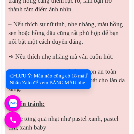
trắng hồng càng thêm rực rỡ, làm bạn trở
thành tâm điểm ánh nhìn.
– Nếu thích sự nữ tính, nhẹ nhàng, màu hồng
sen hoặc hồng dâu cũng rất phù hợp để bạn
nổi bật một cách duyên dáng.
➺ Nếu thích nhẹ nhàng mà vẫn cuốn hút:
– Nude sáng, trắng ngà là lựa chọn an toàn
×
👉LƯU Ý: Mẫu nào cũng có 18 màu
nhưng vẫn giữ được vẻ thanh thoát cho làn da
Nhắn Zalo để xem BẢNG MÀU nhé
sáng.
✘ Nên tránh:
– Các tông quá nhạt như pastel xanh, pastel
tím, xanh baby