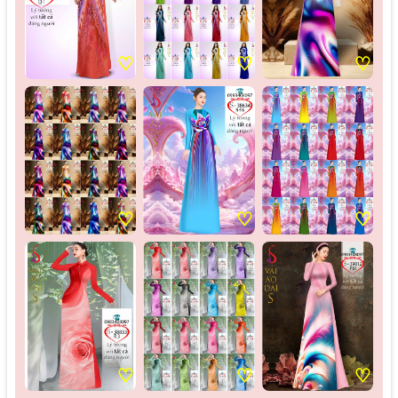
♡
♡
♡
♡
♡
♡
♡
♡
♡