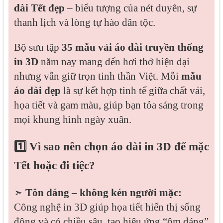
dài Tết đẹp
– biểu tượng của nét duyên, sự
thanh lịch và lòng tự hào dân tộc.
Bộ sưu tập
35 mẫu vải áo dài truyền thống
in 3D
năm nay mang đến hơi thở hiện đại
nhưng vẫn giữ trọn tinh thần Việt. Mỗi
mẫu
áo dài đẹp
là sự kết hợp tinh tế giữa chất vải,
họa tiết và gam màu, giúp bạn tỏa sáng trong
mọi khung hình ngày xuân.
1️⃣ Vì sao nên chọn áo dài in 3D để mặc
Tết hoặc đi tiệc?
➣
Tôn dáng – không kén người mặc:
Công nghệ in 3D giúp họa tiết hiển thị sống
động và có chiều sâu, tạo hiệu ứng “ôm dáng”