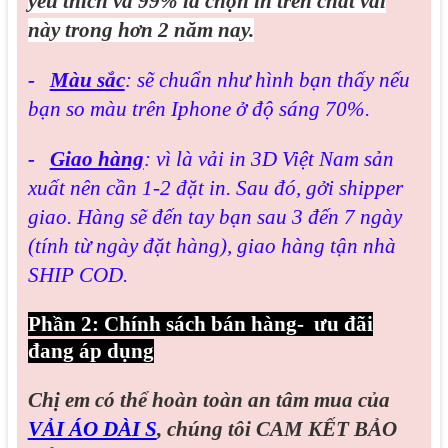
yêu thích và 99% là chọn in trên chất vải
này trong hơn 2 năm nay.
-
Màu sắc
: sẽ chuẩn như hình bạn thấy nếu
bạn so màu trên Iphone ở độ sáng 70%.
-
Giao hàng
: vì là vải in 3D Việt Nam sản
xuất nên cần 1-2 đặt in. Sau đó, gởi shipper
giao. Hàng sẽ đến tay bạn sau 3 đến 7 ngày
(tính từ ngày đặt hàng), giao hàng tận nhà
SHIP COD.
Phần 2: Chính sách bán hàng- ưu đãi
đang áp dụng
Chị em có thể hoàn toàn an tâm mua của
VẢI ÁO DÀI S
, chúng tôi CAM KẾT BẢO