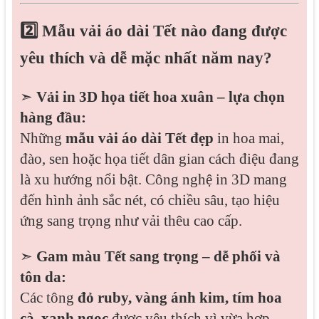
2️⃣ Mẫu
vải áo dài Tết
nào đang được
yêu thích và dễ mặc nhất năm nay?
➣
Vải in 3D họa tiết hoa xuân – lựa chọn
hàng đầu:
Những
mẫu vải áo dài Tết đẹp
in hoa mai,
đào, sen hoặc họa tiết dân gian cách điệu đang
là xu hướng nổi bật. Công nghệ in 3D mang
đến hình ảnh sắc nét, có chiều sâu, tạo hiệu
ứng sang trọng như vải thêu cao cấp.
➣
Gam màu Tết sang trọng – dễ phối và
tôn da:
Các tông
đỏ ruby, vàng ánh kim, tím hoa
cà, xanh ngọc
được yêu thích vì vừa hợp