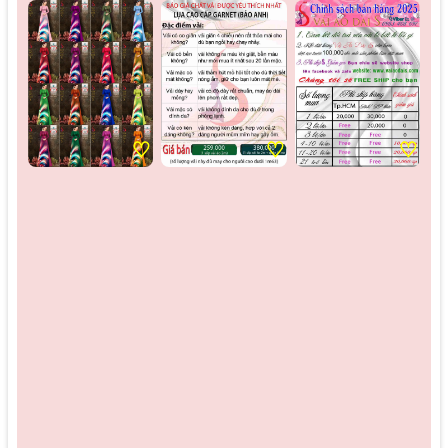
♡
♡
♡