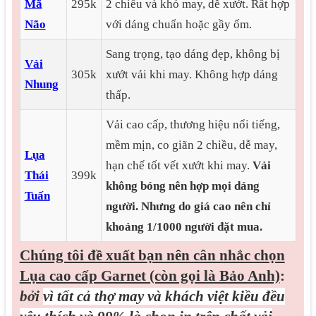
Mã
295k
2 chiều và khó may, dễ xướt. Rất hợp
Não
với dáng chuẩn hoặc gầy ốm.
Sang trọng, tạo dáng đẹp, không bị
Vải
305k
xướt vải khi may. Không hợp dáng
Nhung
thấp.
Vải cao cấp, thương hiệu nổi tiếng,
mềm mịn, co giãn 2 chiều, dễ may,
Lụa
hạn chế tốt vết xướt khi may.
Vải
Thái
399k
không bóng nên hợp mọi dáng
Tuấn
người.
Nhưng do giá cao nên chỉ
khoảng 1/1000 người đặt mua.
Chúng tôi đề xuất bạn nên cân nhắc chọn
Lụa cao cấp Garnet (còn gọi là Bảo Anh)
:
bởi
vì tất cả thợ may và khách việt kiều đều