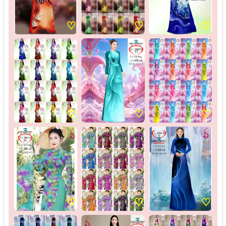
♡
♡
♡
♡
♡
♡
♡
♡
♡