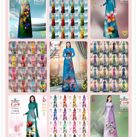
♡
♡
♡
♡
♡
♡