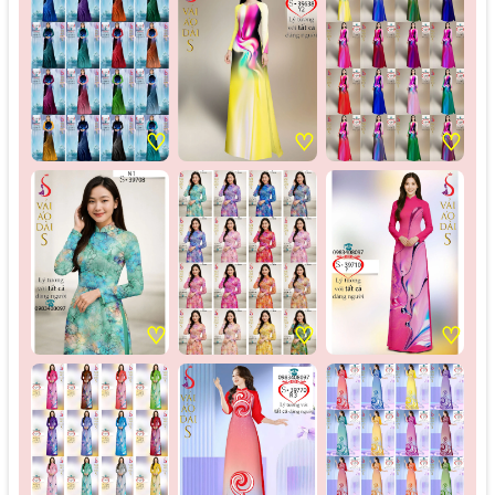
♡
♡
♡
♡
♡
♡