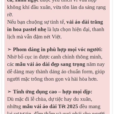
không khí đầu xuân, vừa tôn làn da sáng rạng
rỡ.
Nếu bạn chuộng sự tinh tế,
vải áo dài trắng
in hoa pastel nhẹ
là lựa chọn hiện đại, thanh
lịch mà vẫn đậm nét Việt.
➣
Phom dáng in phù hợp mọi vóc người:
Nhờ bố cục in được canh chỉnh thông minh,
các
mẫu vải áo dài đẹp sang trọng
năm nay
dễ dàng may thành dáng áo chuẩn form, giúp
người mặc trông thon gọn và hài hòa hơn.
➣
Tính ứng dụng cao – hợp mọi dịp:
Dù mặc đi lễ chùa, dự tiệc hay du xuân,
những
mẫu vải áo dài Tết 2025
đều mang
lại sự tự tin, đằm thắm và quý phái cho người