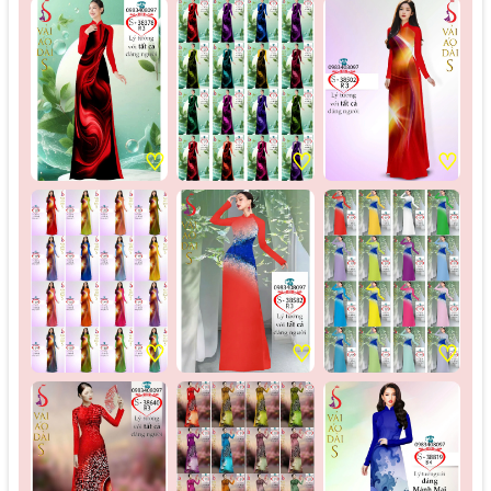
♡
♡
♡
♡
♡
♡