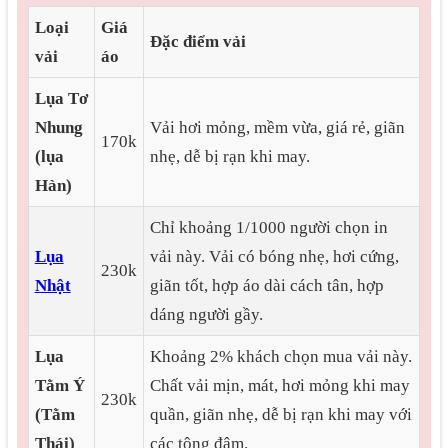
Loại
Giá
Đặc điểm vải
vải
áo
Lụa Tơ
Nhung
Vải hơi mỏng, mềm vừa, giá rẻ, giãn
170k
(lụa
nhẹ, dễ bị rạn khi may.
Hàn)
Chỉ khoảng 1/1000 người chọn in
Lụa
vải này. Vải có bóng nhẹ, hơi cứng,
230k
Nhật
giãn tốt, hợp áo dài cách tân, hợp
dáng người gầy.
Lụa
Khoảng 2% khách chọn mua vải này.
Tằm Ý
Chất vải mịn, mát, hơi mỏng khi may
230k
(Tằm
quần, giãn nhẹ, dễ bị rạn khi may với
Thái)
các tông đậm.