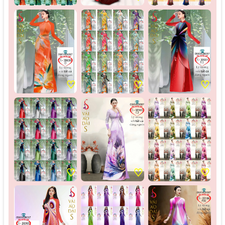
♡
♡
♡
♡
♡
♡