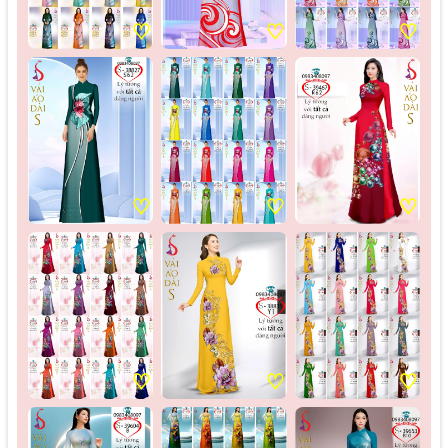
♡
♡
♡
♡
♡
♡
♡
♡
♡