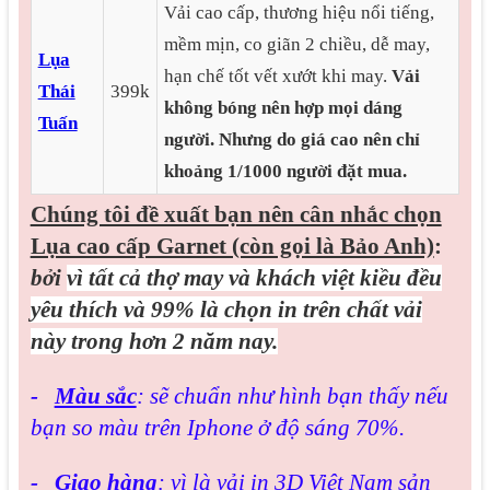
Vải cao cấp, thương hiệu nổi tiếng,
mềm mịn, co giãn 2 chiều, dễ may,
Lụa
hạn chế tốt vết xướt khi may.
Vải
Thái
399k
không bóng nên hợp mọi dáng
Tuấn
người.
Nhưng do giá cao nên chỉ
khoảng 1/1000 người đặt mua.
Chúng tôi đề xuất bạn nên cân nhắc chọn
Lụa cao cấp Garnet (còn gọi là Bảo Anh)
:
bởi
vì tất cả thợ may và khách việt kiều đều
yêu thích và 99% là chọn in trên chất vải
này trong hơn 2 năm nay.
-
Màu sắc
: sẽ chuẩn như hình bạn thấy nếu
bạn so màu trên Iphone ở độ sáng 70%.
-
Giao hàng
: vì là vải in 3D Việt Nam sản