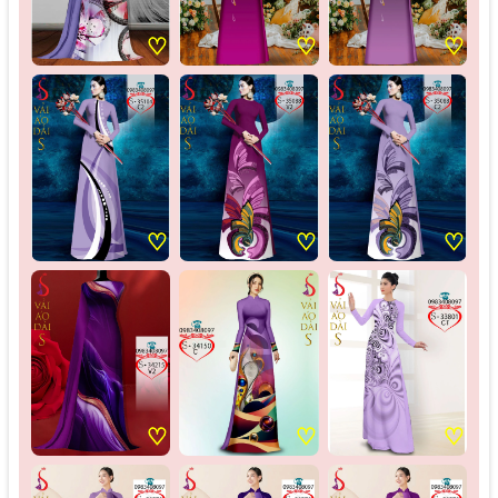
♡
♡
♡
♡
♡
♡
♡
♡
♡