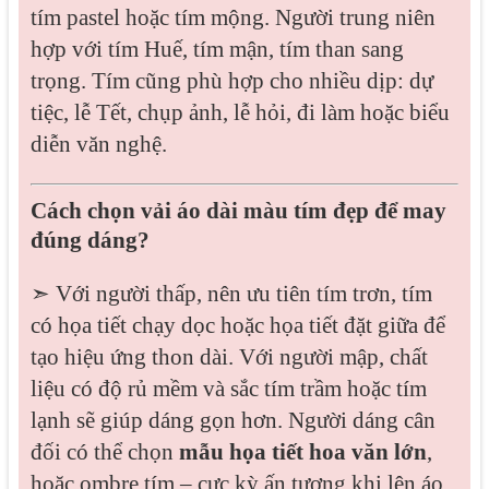
tím pastel hoặc tím mộng. Người trung niên
hợp với tím Huế, tím mận, tím than sang
trọng. Tím cũng phù hợp cho nhiều dịp: dự
tiệc, lễ Tết, chụp ảnh, lễ hỏi, đi làm hoặc biểu
diễn văn nghệ.
Cách chọn vải áo dài màu tím đẹp để may
đúng dáng?
➣ Với người thấp, nên ưu tiên tím trơn, tím
có họa tiết chạy dọc hoặc họa tiết đặt giữa để
tạo hiệu ứng thon dài. Với người mập, chất
liệu có độ rủ mềm và sắc tím trầm hoặc tím
lạnh sẽ giúp dáng gọn hơn. Người dáng cân
đối có thể chọn
mẫu họa tiết hoa văn lớn
,
hoặc ombre tím – cực kỳ ấn tượng khi lên áo