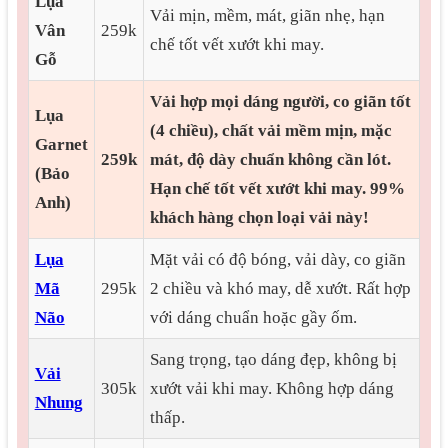
Lụa
Vải mịn, mềm, mát, giãn nhẹ, hạn
Vân
259k
chế tốt vết xướt khi may.
Gỗ
Vải hợp mọi dáng người, co giãn tốt
Lụa
(4 chiều), chất vải mềm mịn, mặc
Garnet
259k
mát, độ dày chuẩn không cần lót.
(Bảo
Hạn chế tốt vết xướt khi may.
99%
Anh)
khách hàng chọn loại vải này!
Lụa
Mặt vải có độ bóng, vải dày, co giãn
Mã
295k
2 chiều và khó may, dễ xướt. Rất hợp
Não
với dáng chuẩn hoặc gầy ốm.
Sang trọng, tạo dáng đẹp, không bị
Vải
305k
xướt vải khi may. Không hợp dáng
Nhung
thấp.