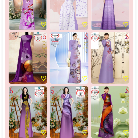
♡
♡
♡
♡
♡
♡
♡
♡
♡