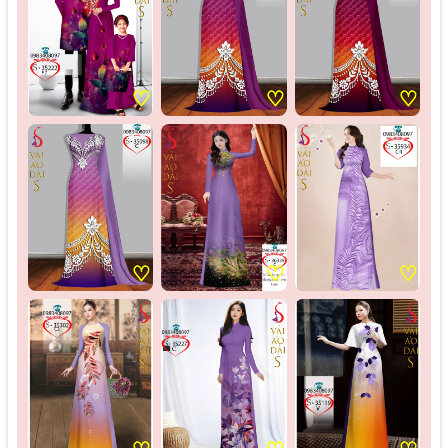
♡
♡
♡
♡
♡
♡