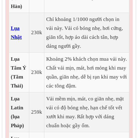
Hàn)
Chỉ khoảng 1/1000 người chọn in
Lụa
vải này. Vải có bóng nhẹ, hơi cứng,
230k
Nhật
giãn tốt, hợp áo dài cách tân, hợp
dáng người gầy.
Lụa
Khoảng 2% khách chọn mua vải này.
Tằm Ý
Chất vải mịn, mát, hơi mỏng khi may
230k
(Tằm
quần, giãn nhẹ, dễ bị rạn khi may với
Thái)
các tông đậm.
Lụa
Vải mềm mịn, mát, co giãn nhẹ, mặt
Latin
vải có độ bóng nhẹ, hạn chế tốt vết
259k
(lụa
xướt khi may. Rất hợp với dáng
Pháp)
chuẩn hoặc gầy ốm.