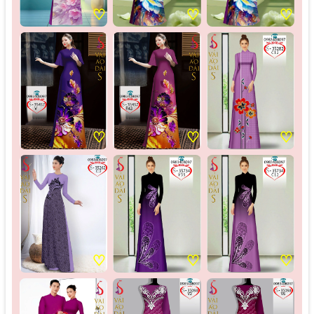
♡
♡
♡
♡
♡
♡
♡
♡
♡