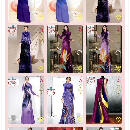
♡
♡
♡
♡
♡
♡
♡
♡
♡