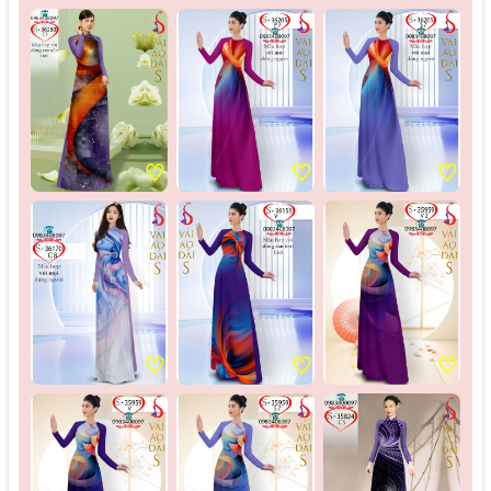
♡
♡
♡
♡
♡
♡