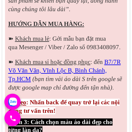
sản phẩm sẽ khiến bạn quay lại, đồng hành
cùng chúng tôi lâu dài”.
HƯỚNG DẪN MUA HÀNG:
➽
Khách mua lẻ
: Gởi mẫu bạn đặt mua
qua
Mesenger / Viber / Zalo
số 0983408097.
➽
Khách mua sỉ hoặc đồng phục
: đến
B7/7R
Võ Văn Vân, Vĩnh Lộc B, Bình Chánh,
Tp.HCM
(bạn tìm vải áo dài S trên google sẽ
được google map chỉ đường đến tận nhà)
.
🌟
Mẹo
: Nhấn back để quay trở lại các nội
dung tư vấn trên!
Phần 3: Cách chọn màu áo dài đẹp cho
từng làn da?