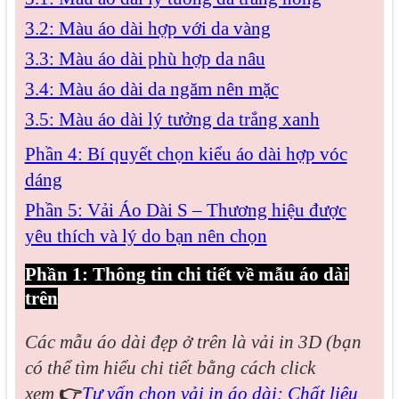
3.2: Màu áo dài hợp với da vàng
3.3: Màu áo dài phù hợp da nâu
3.4: Màu áo dài da ngăm nên mặc
3.5: Màu áo dài lý tưởng da trắng xanh
Phần 4: Bí quyết chọn kiểu áo dài hợp vóc
dáng
Phần 5: Vải Áo Dài S – Thương hiệu được
yêu thích và lý do bạn nên chọn
Phần 1: Thông tin chi tiết về mẫu áo dài
trên
Các mẫu áo dài đẹp
ở trên là vải in 3D (bạn
có thể tìm hiểu chi tiết bằng cách click
xem
👉
Tư vấn chọn vải in áo dài: Chất liệu