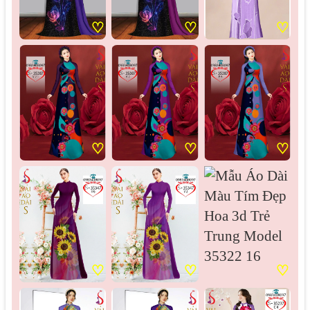
♡
♡
♡
♡
♡
♡
♡
♡
♡