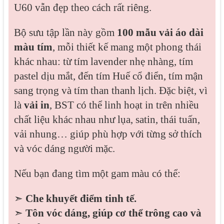
U60 vẫn đẹp theo cách rất riêng.
Bộ sưu tập lần này gồm
100 mẫu vải áo dài
màu tím
, mỗi thiết kế mang một phong thái
khác nhau: từ tím lavender nhẹ nhàng, tím
pastel dịu mắt, đến tím Huế cổ điển, tím mận
sang trọng và tím than thanh lịch. Đặc biệt, vì
là
vải in
, BST có thể linh hoạt in trên nhiều
chất liệu khác nhau như lụa, satin, thái tuấn,
vải nhung… giúp phù hợp với từng sở thích
và vóc dáng người mặc.
Nếu bạn đang tìm một gam màu có thể:
➣
Che khuyết điểm tinh tế.
➣
Tôn vóc dáng, giúp cơ thể trông cao và