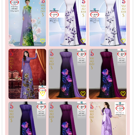
♡
♡
♡
♡
♡
♡