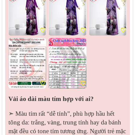
♡
♡
♡
♡
♡
Vải áo dài màu tím hợp với ai?
➣ Màu tím rất “dễ tính”, phù hợp hầu hết
tông da: trắng, vàng, trung tính hay da bánh
mật đều có tone tím tương ứng. Người trẻ mặc