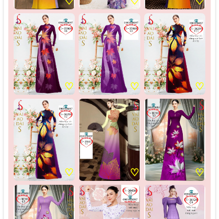
♡
♡
♡
♡
♡
♡
♡
♡
♡