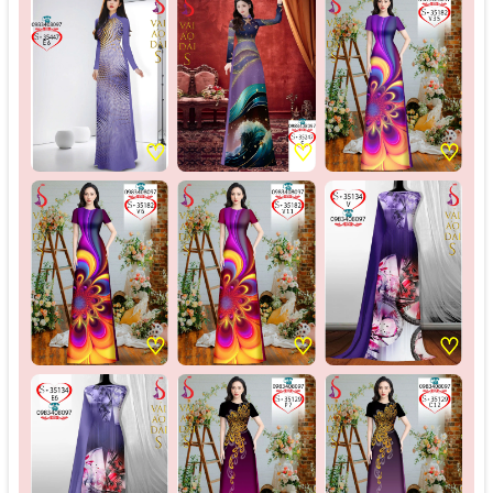
♡
♡
♡
♡
♡
♡