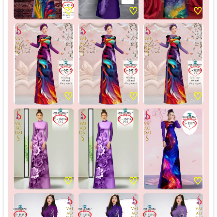
♡
♡
♡
♡
♡
♡
♡
♡
♡