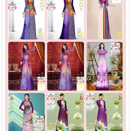
♡
♡
♡
♡
♡
♡