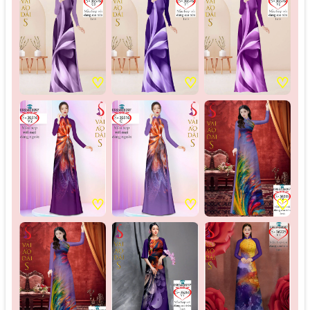
♡
♡
♡
♡
♡
♡