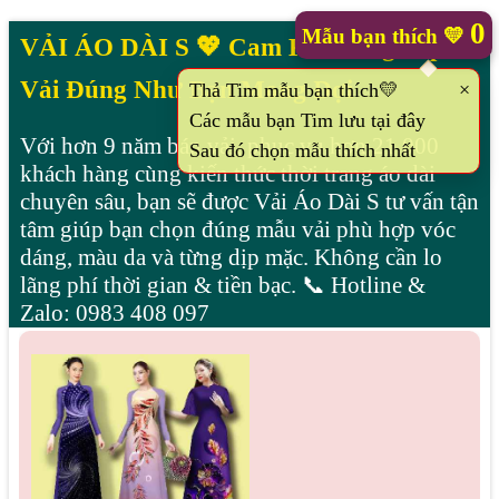
0
Mẫu bạn thích
💛
VẢI ÁO DÀI S 💖 Cam Kết Từng Sấp
Vải Đúng Như Bạn Mong Đợi
×
Thả Tim mẫu bạn thích💛
Các mẫu bạn Tim lưu tại đây
Với hơn 9 năm bán vải, phục vụ hơn 21.000
Sau đó chọn mẫu thích nhất
khách hàng cùng kiến thức thời trang áo dài
chuyên sâu, bạn sẽ được Vải Áo Dài S tư vấn tận
tâm giúp bạn chọn đúng mẫu vải phù hợp vóc
dáng, màu da và từng dịp mặc. Không cần lo
lãng phí thời gian & tiền bạc. 📞 Hotline &
Zalo: 0983 408 097