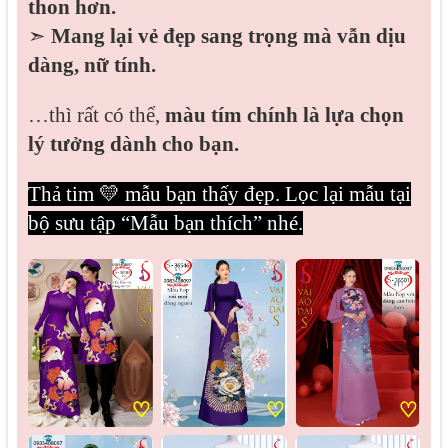
thon hơn.
➣
Mang lại vẻ đẹp sang trọng mà vẫn dịu
dàng, nữ tính.
…thì rất có thể,
màu tím chính là lựa chọn
lý tưởng dành cho bạn.
Thả tim 💛 mẫu bạn thấy đẹp. Lọc lại mẫu tại
bộ sưu tập “Mẫu bạn thích” nhé.
♡
♡
♡