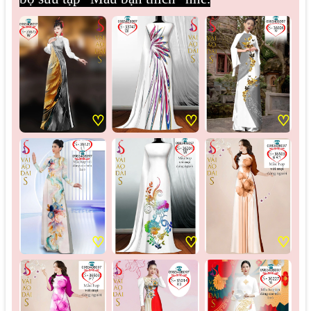
♡
♡
♡
♡
♡
♡