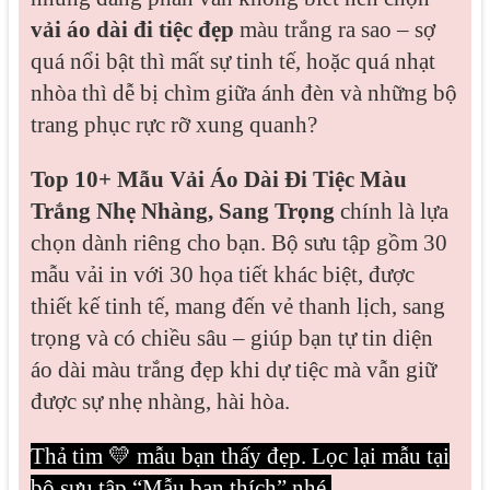
vải áo dài đi tiệc đẹp
 màu trắng ra sao – sợ 
quá nổi bật thì mất sự tinh tế, hoặc quá nhạt 
nhòa thì dễ bị chìm giữa ánh đèn và những bộ 
trang phục rực rỡ xung quanh?
Top 10+ Mẫu Vải Áo Dài Đi Tiệc Màu 
Trắng Nhẹ Nhàng, Sang Trọng
 chính là lựa 
chọn dành riêng cho bạn. Bộ sưu tập gồm 30 
mẫu vải in với 30 họa tiết khác biệt, được 
thiết kế tinh tế, mang đến vẻ thanh lịch, sang 
trọng và có chiều sâu – giúp bạn tự tin diện 
áo dài màu trắng đẹp khi dự tiệc mà vẫn giữ 
được sự nhẹ nhàng, hài hòa.
Thả tim 💛 mẫu bạn thấy đẹp. Lọc lại mẫu tại
bộ sưu tập “Mẫu bạn thích” nhé.