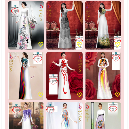
♡
♡
♡
♡
♡
♡