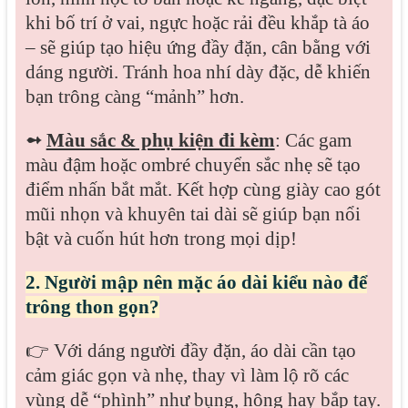
khi bố trí ở vai, ngực hoặc rải đều khắp tà áo
– sẽ giúp tạo hiệu ứng đầy đặn, cân bằng với
dáng người. Tránh hoa nhí dày đặc, dễ khiến
bạn trông càng “mảnh” hơn.
➻
Màu sắc & phụ kiện đi kèm
: Các gam
màu đậm hoặc ombré chuyển sắc nhẹ sẽ tạo
điểm nhấn bắt mắt. Kết hợp cùng giày cao gót
mũi nhọn và khuyên tai dài sẽ giúp bạn nổi
bật và cuốn hút hơn trong mọi dịp!
2. Người mập nên mặc áo dài kiểu nào để
trông thon gọn?
👉 Với dáng người đầy đặn, áo dài cần tạo
cảm giác gọn và nhẹ, thay vì làm lộ rõ các
vùng dễ “phình” như bụng, hông hay bắp tay.