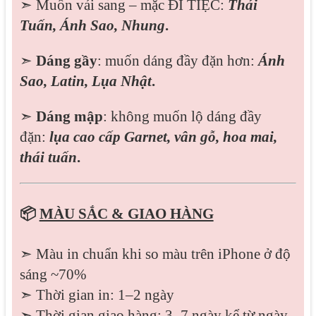
➣ Muốn vải sang – mặc ĐI TIỆC:
Thái
Tuấn, Ánh Sao, Nhung
.
➣
Dáng gầy
: muốn dáng đầy đặn hơn:
Ánh
Sao,
Latin, Lụa Nhật
.
➣
Dáng mập
: không muốn lộ dáng đầy
đặn:
lụa cao cấp Garnet, vân gỗ, hoa mai,
thái tuấn
.
📦
MÀU SẮC & GIAO HÀNG
➣ Màu in chuẩn khi so màu trên iPhone ở độ
sáng ~70%
➣ Thời gian in: 1–2 ngày
➣ Thời gian giao hàng: 3–7 ngày kể từ ngày