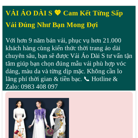
VẢI ÁO DÀI S 💖 Cam Kết Từng Sấp
Vải Đúng Như Bạn Mong Đợi
Với hơn 9 năm bán vải, phục vụ hơn 21.000
khách hàng cùng kiến thức thời trang áo dài
chuyên sâu, bạn sẽ được Vải Áo Dài S tư vấn tận
tâm giúp bạn chọn đúng mẫu vải phù hợp vóc
dáng, màu da và từng dịp mặc. Không cần lo
lãng phí thời gian & tiền bạc. 📞 Hotline &
Zalo: 0983 408 097