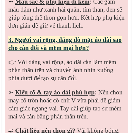
➻
Màu sắc & phụ kiện đi kèm
:
Các gam
màu đậm như xanh hải quân, tím than, đen sẽ
giúp tổng thể thon gọn hơn. Kết hợp phụ kiện
đơn giản để giữ vẻ thanh lịch.
3.
Người vai rộng, dáng đô mặc áo dài sao
cho cân đối và mềm mại hơn?
👉 Với dáng vai rộng, áo dài cần làm mềm
phần thân trên và chuyển ánh nhìn xuống
phía dưới để tạo sự cân đối.
➣
Kiểu cổ & tay áo dài phù hợp
:
Nên chọn
may cổ tròn hoặc cổ chữ V vừa phải để giảm
cảm giác ngang vai. Tay dài giúp tạo sự mềm
mại và cân bằng phần thân trên.
➫
Chất liệu nên chọn gì
?
Vải không bóng,