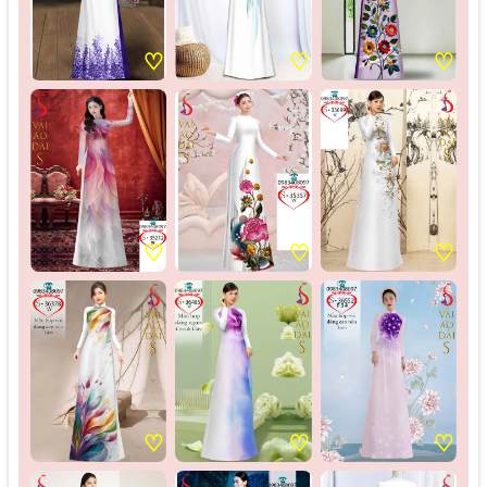
♡
♡
♡
♡
♡
♡
♡
♡
♡