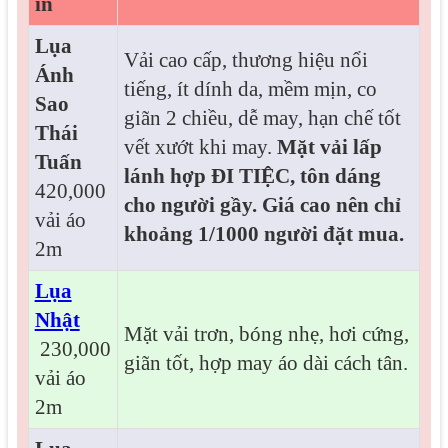
in
Lụa
Vải cao cấp, thương hiệu nổi
Ánh
tiếng, ít dính da, mềm mịn, co
Sao
giãn 2 chiều, dễ may, hạn chế tốt
Thái
vết xướt khi may.
Mặt vải lấp
Tuấn
lánh hợp ĐI TIỆC, tôn dáng
420,000
cho người gầy. Giá cao nên chỉ
vải áo
khoảng 1/1000 người đặt mua.
2m
Lụa
Nhật
Mặt vải trơn, bóng nhẹ, hơi cứng,
230,000
giãn tốt, hợp may áo dài cách tân.
vải áo
2m