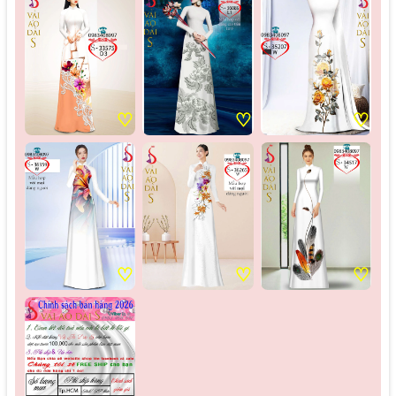
♡
♡
♡
♡
♡
♡