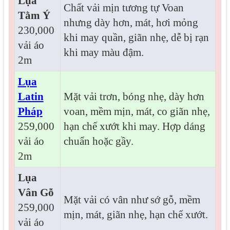
Lụa
Chất vải mịn tương tự Voan
Tằm Ý
nhưng dày hơn, mát, hơi mỏng
230,000
khi may quần, giãn nhẹ, dễ bị rạn
vải áo
khi may màu đậm.
2m
Lụa
Latin
Mặt vải trơn, bóng nhẹ, dày hơn
Pháp
voan, mềm mịn, mát, co giãn nhẹ,
259,000
hạn chế xướt khi may. Hợp dáng
vải áo
chuẩn hoặc gầy.
2m
Lụa
Vân Gỗ
Mặt vải có vân như sớ gỗ, mềm
259,000
mịn, mát, giãn nhẹ, hạn chế xướt.
vải áo