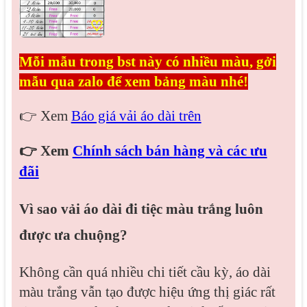
♡
Mỗi mẫu trong bst này có nhiều màu, gởi
mẫu qua zalo để xem bảng màu nhé!
👉 Xem
Báo giá vải áo dài trên
👉 Xem
Chính sách bán hàng và các ưu
đãi
Vì sao vải áo dài đi tiệc màu trắng luôn
được ưa chuộng?
Không cần quá nhiều chi tiết cầu kỳ, áo dài
màu trắng vẫn tạo được hiệu ứng thị giác rất