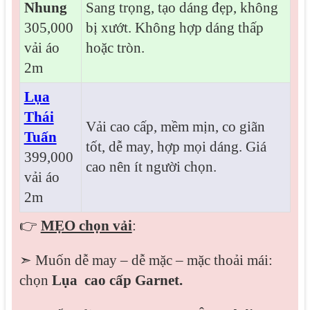
Nhung
Sang trọng, tạo dáng đẹp, không
305,000
bị xướt. Không hợp dáng thấp
vải áo
hoặc tròn.
2m
Lụa
Thái
Vải cao cấp, mềm mịn, co giãn
Tuấn
tốt, dễ may, hợp mọi dáng. Giá
399,000
cao nên ít người chọn.
vải áo
2m
👉
MẸO chọn vải
:
➣ Muốn dễ may – dễ mặc – mặc thoải mái:
chọn
Lụa cao cấp Garnet.