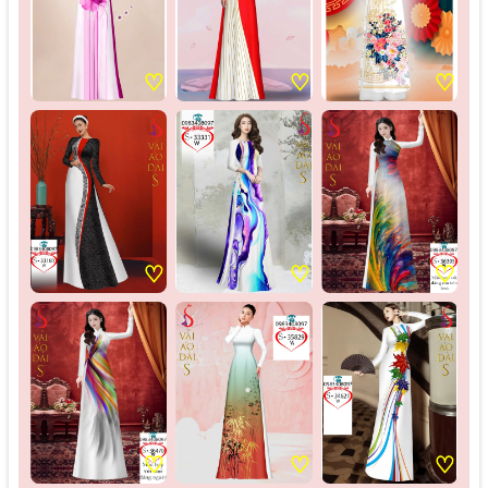
♡
♡
♡
♡
♡
♡
♡
♡
♡