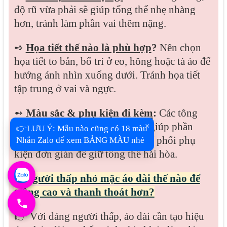
độ rũ vừa phải sẽ giúp tổng thể nhẹ nhàng
hơn, tránh làm phần vai thêm nặng.
➺
Họa tiết thế nào là phù hợp
?
Nên chọn
họa tiết to bản, bố trí ở eo, hông hoặc tà áo để
hướng ánh nhìn xuống dưới. Tránh họa tiết
tập trung ở vai và ngực.
➻
Màu sắc & phụ kiện đi kèm
:
Các tông
màu trung tính hoặc dịu nhẹ sẽ giúp phần
×
👉LƯU Ý: Mẫu nào cũng có 18 màu
thân trên trông mềm hơn. Có thể phối phụ
Nhắn Zalo để xem BẢNG MÀU nhé
kiện đơn giản để giữ tổng thể hài hòa.
4.
Người thấp nhỏ mặc áo dài thế nào để
trông cao và thanh thoát hơn?
👉 Với dáng người thấp, áo dài cần tạo hiệu