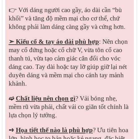
👉 Với dáng người cao gầy, áo dài cần “bù
khối” và tăng độ mềm mại cho cơ thể, chứ
không phải làm dáng càng gầy và cứng hơn.
➣ Kiểu cổ & tay áo dài phù hợp
: Nên chọn
may cổ đứng hoặc cổ chữ V, vừa tôn cổ cao
thanh tú, vừa tạo cảm giác cân đối cho vóc
dáng cao. Tay dài hoặc tay lỡ giúp giữ lại nét
duyên dáng và mềm mại cho cánh tay mảnh
khảnh.
➫
Chất liệu nên chọn gì
? Vải bóng nhẹ,
mềm rũ vừa phải, chất vải co giãn tốt chính là
lựa chọn lý tưởng.
➺
Họa tiết thế nào là phù hợp
? Ưu tiên hoa
lớn, hình học to bản hoặc kẻ ngang, đặc biệt