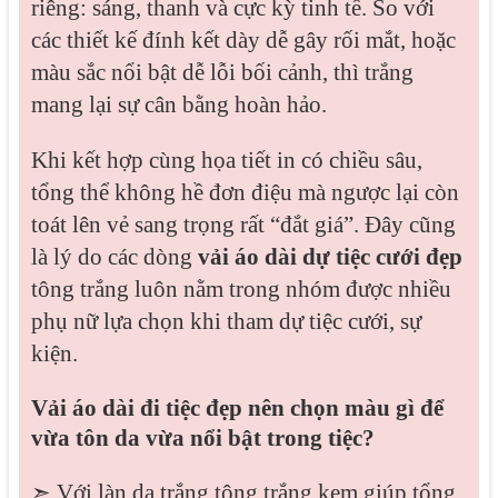
riêng: sáng, thanh và cực kỳ tinh tế. So với
các thiết kế đính kết dày dễ gây rối mắt, hoặc
màu sắc nổi bật dễ lỗi bối cảnh, thì trắng
mang lại sự cân bằng hoàn hảo.
Khi kết hợp cùng họa tiết in có chiều sâu,
tổng thể không hề đơn điệu mà ngược lại còn
toát lên vẻ sang trọng rất “đắt giá”. Đây cũng
là lý do các dòng
vải áo dài dự tiệc cưới đẹp
tông trắng luôn nằm trong nhóm được nhiều
phụ nữ lựa chọn khi tham dự tiệc cưới, sự
kiện.
Vải áo dài đi tiệc đẹp nên chọn màu gì để
vừa tôn da vừa nổi bật trong tiệc?
➣ Với làn da trắng,tông trắng kem giúp tổng