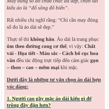
May đúng số đo chưa chắc đã đẹp, chọn sai
kiểu áo là “đổ sông đổ biển”.
Rất nhiều chị nghĩ rằng: “Chỉ cần may đúng
số đo là áo dài sẽ đẹp.”
Thực tế thì
không hẳn
.
Áo dài là trang phục
ôm theo đường cong cơ thể
, vì vậy:
Chất
vải -
Họa tiết -
Màu sắc -
Cách bố cục hoa
văn
đều tác động trực tiếp đến cảm giác
gọn
– thon – cao – mềm mại
khi mặc.
Dưới đây là n
hững tư vấn chọn áo dài hợp
vóc dáng:
1.
Người cao gầy mặc áo dài kiểu gì để
trông đầy đặn hơn?