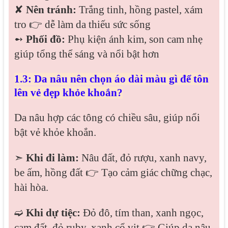
✘
Nên tránh:
Trắng tinh, hồng pastel, xám
tro 👉 dễ làm da thiếu sức sống
➻
Phối đồ:
Phụ kiện ánh kim, son cam nhẹ
giúp tổng thể sáng và nổi bật hơn
1.3: Da nâu nên chọn áo dài màu gì để tôn
lên vẻ đẹp khỏe khoắn?
Da nâu hợp các tông có chiều sâu, giúp nổi
bật vẻ khỏe khoắn.
➣
Khi đi làm:
Nâu đất, đỏ rượu, xanh navy,
be ấm, hồng đất 👉 Tạo cảm giác chững chạc,
hài hòa.
➫
Khi dự tiệc:
Đỏ đô, tím than, xanh ngọc,
cam đất, đỏ ruby, xanh cổ vịt 👉 Giúp da nâu