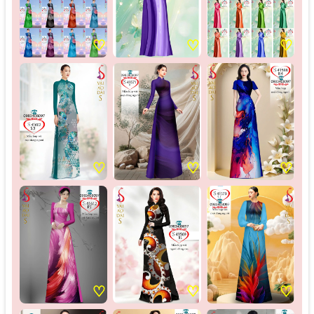
♡
♡
♡
♡
♡
♡
♡
♡
♡