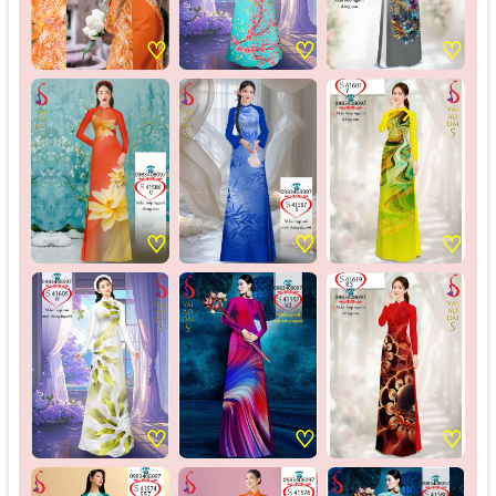
♡
♡
♡
♡
♡
♡
♡
♡
♡