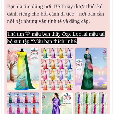
Bạn đã tìm đúng nơi. BST này được thiết kế
dành riêng cho bối cảnh đi tiệc – nơi bạn cần
nổi bật nhưng vẫn tinh tế và đẳng cấp.
Thả tim 💛 mẫu bạn thấy đẹp. Lọc lại mẫu tại
bộ sưu tập “Mẫu bạn thích” nhé.
♡
♡
♡