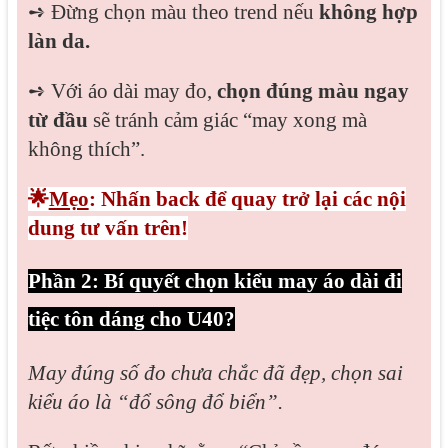
➺
Đừng chọn màu theo trend nếu
không hợp
làn da.
➺
Với áo dài may đo,
chọn đúng màu ngay
từ đầu
sẽ tránh cảm giác “may xong mà
không thích”.
🌟
Mẹo
: Nhấn back để quay trở lại các nội
dung tư vấn trên!
Phần 2: Bí quyết chọn kiểu may áo dài đi
tiệc tôn dáng cho U40?
May đúng số đo chưa chắc đã đẹp, chọn sai
kiểu áo là “đổ sông đổ biển”.