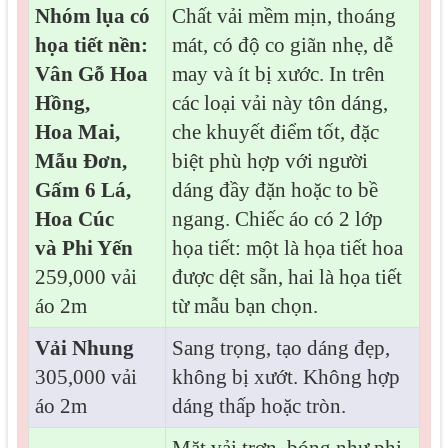
Nhóm lụa có
Chất vải mềm mịn, thoáng
họa tiết nền:
mát, có độ co giãn nhẹ, dễ
Vân Gỗ Hoa
may và ít bị xước. In trên
Hồng,
các loại vải này tôn dáng,
Hoa Mai,
che khuyết điểm tốt, đặc
Mẫu Đơn,
biệt phù hợp với người
Gấm 6 Lá,
dáng đầy đặn hoặc to bề
Hoa Cúc
ngang. Chiếc áo có 2 lớp
và Phi Yến
họa tiết: một là họa tiết hoa
259,000 vải
được dệt sẵn, hai là họa tiết
áo 2m
từ mẫu bạn chọn.
Vải Nhung
Sang trọng, tạo dáng đẹp,
305,000 vải
không bị xướt. Không hợp
áo 2m
dáng thấp hoặc tròn.
Mặt vải trơn, bóng như phi,