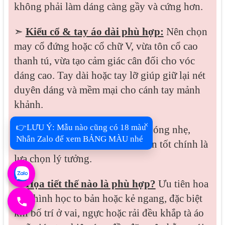
không phải làm dáng càng gầy và cứng hơn.
➣
Kiểu cổ & tay áo dài phù hợp:
Nên chọn
may cổ đứng hoặc cổ chữ V, vừa tôn cổ cao
thanh tú, vừa tạo cảm giác cân đối cho vóc
dáng cao. Tay dài hoặc tay lỡ giúp giữ lại nét
duyên dáng và mềm mại cho cánh tay mảnh
khảnh.
×
👉LƯU Ý: Mẫu nào cũng có 18 màu
➫
Chất liệu nên chọn gì?
Vải bóng nhẹ,
Nhắn Zalo để xem BẢNG MÀU nhé
mềm rũ vừa phải, chất vải co giãn tốt chính là
lựa chọn lý tưởng.
➺
Họa tiết thế nào là phù hợp?
Ưu tiên hoa
lớn, hình học to bản hoặc kẻ ngang, đặc biệt
khi bố trí ở vai, ngực hoặc rải đều khắp tà áo