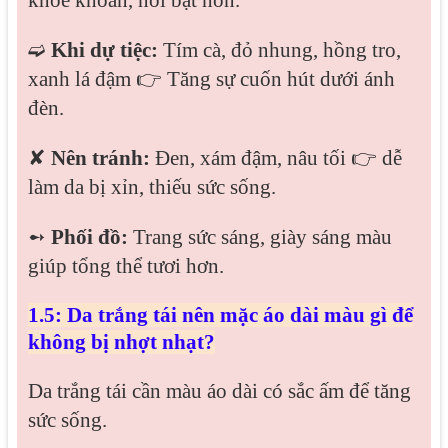
khỏe khoắn, nổi bật hơn.
➫
Khi dự tiệc:
Tím cà, đỏ nhung, hồng tro,
xanh lá đậm 👉 Tăng sự cuốn hút dưới ánh
đèn.
✘
Nên tránh:
Đen, xám đậm, nâu tối 👉 dễ
làm da bị xỉn, thiếu sức sống.
➻
Phối đồ:
Trang sức sáng, giày sáng màu
giúp tổng thể tươi hơn.
1.5: Da trắng tái nên mặc áo dài màu gì để
không bị nhợt nhạt?
Da trắng tái cần màu áo dài có sắc ấm để tăng
sức sống.