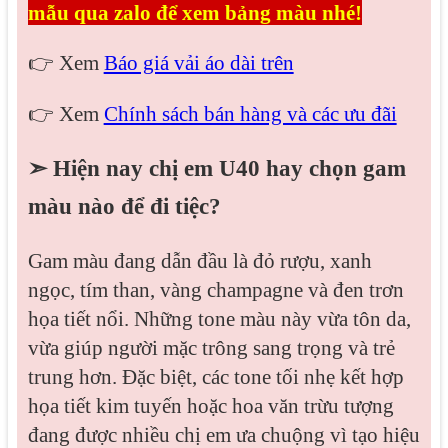
mẫu qua zalo để xem bảng màu nhé!
👉 Xem
Báo giá vải áo dài trên
👉 Xem
Chính sách bán hàng và các ưu đãi
➣ Hiện nay chị em U40 hay chọn gam
màu nào để đi tiệc?
Gam màu đang dẫn đầu là đỏ rượu, xanh
ngọc, tím than, vàng champagne và đen trơn
họa tiết nổi. Những tone màu này vừa tôn da,
vừa giúp người mặc trông sang trọng và trẻ
trung hơn. Đặc biệt, các tone tối nhẹ kết hợp
họa tiết kim tuyến hoặc hoa văn trừu tượng
đang được nhiều chị em ưa chuộng vì tạo hiệu