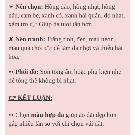
➣
Nên chọn:
Hồng đào, hồng nhạt, hồng
nâu, cam be, xanh cỏ, xanh hải quân, đỏ nhạt,
xám tro
👉
Giúp da tươi tắn hơn.
✘
Nên tránh:
Trắng tinh, đen, màu neon,
màu quá chói
👉
dễ làm da nhợt và thiếu hài
hòa.
➻
Phối đồ:
Son tông ấm hoặc phụ kiện nhẹ
để tổng thể không bị nhạt.
👉 KẾT LUẬN:
➺ Chọn
màu hợp da
giúp áo dài đẹp hơn
gấp nhiều lần so với chỉ chọn vải đắt.