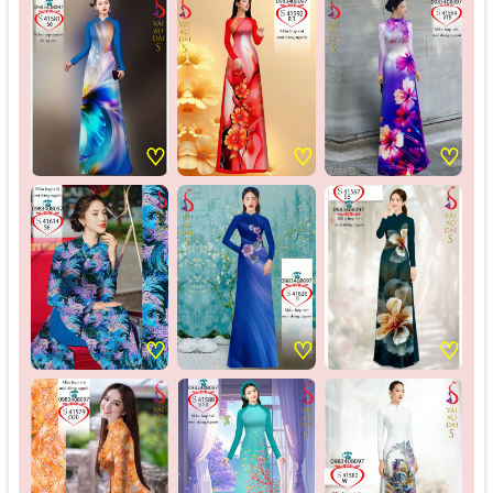
♡
♡
♡
♡
♡
♡