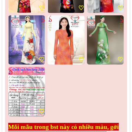
♡
♡
♡
♡
♡
♡
♡
Mỗi mẫu trong bst này có nhiều màu, gởi