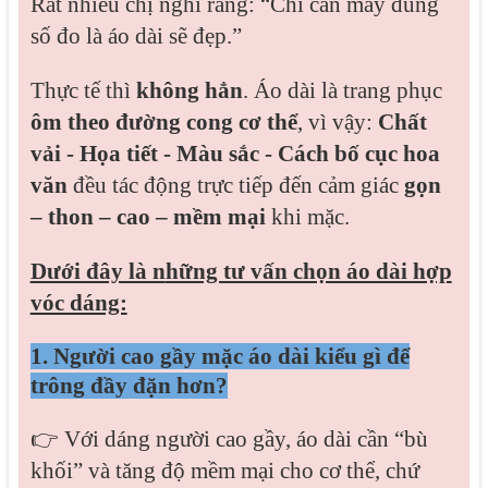
Rất nhiều chị nghĩ rằng: “Chỉ cần may đúng
số đo là áo dài sẽ đẹp.”
Thực tế thì
không hẳn
.
Áo dài là trang phục
ôm theo đường cong cơ thể
, vì vậy:
Chất
vải -
Họa tiết -
Màu sắc -
Cách bố cục hoa
văn
đều tác động trực tiếp đến cảm giác
gọn
– thon – cao – mềm mại
khi mặc.
Dưới đây là n
hững tư vấn chọn áo dài hợp
vóc dáng:
1. Người cao gầy mặc áo dài kiểu gì để
trông đầy đặn hơn?
👉 Với dáng người cao gầy, áo dài cần “bù
khối” và tăng độ mềm mại cho cơ thể, chứ