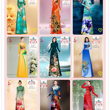
♡
♡
♡
♡
♡
♡