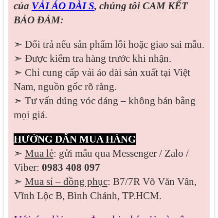
của
VẢI ÁO DÀI S
, chúng tôi CAM KẾT
BẢO ĐẢM:
➣ Đổi trả nếu sản phẩm lỗi hoặc giao sai mẫu.
➣ Được kiểm tra hàng trước khi nhận.
➣ Chỉ cung cấp vải áo dài sản xuất tại Việt
Nam, nguồn gốc rõ ràng.
➣ Tư vấn đúng vóc dáng – không bán bằng
mọi giá.
HƯỚNG DẪN MUA HÀNG
➣
Mua lẻ
: gửi mẫu qua Messenger / Zalo /
Viber:
0983 408 097
➣
Mua sỉ – đồng phục
: B7/7R Võ Văn Vân,
Vĩnh Lộc B, Bình Chánh, TP.HCM.