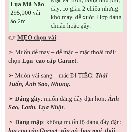
Lụa Mã Não
dày, co giãn 2 chiều nhưng
295,000 vải
khó may, dễ xướt. Hợp dáng
áo 2m
chuẩn hoặc gầy.
👉
MẸO chọn vải
:
➣ Muốn dễ may – dễ mặc – mặc thoải mái:
chọn
Lụa cao cấp Garnet.
➣ Muốn vải sang – mặc ĐI TIỆC:
Thái
Tuấn, Ánh Sao, Nhung
.
➣
Dáng gầy
: muốn dáng đầy đặn hơn:
Ánh
Sao,
Latin, Lụa Nhật
.
➣
Dáng mập
: không muốn lộ dáng đầy đặn:
lụa cao cấp Garnet, vân gỗ, hoa mai, thái